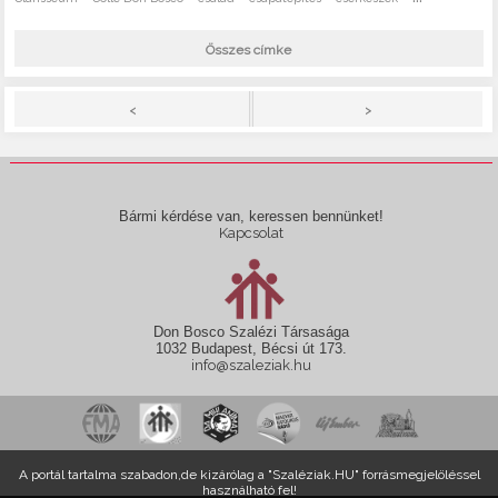
Összes címke
>
<
Bármi kérdése van, keressen bennünket!
Kapcsolat
Don Bosco Szalézi Társasága
1032 Budapest, Bécsi út 173.
info@szaleziak.hu
A portál tartalma szabadon,de kizárólag a "Szaléziak.HU" forrásmegjelöléssel
használható fel!