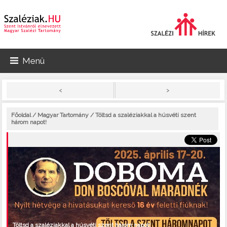
Menü
>
<
Főoldal
/
Magyar Tartomány
/ Töltsd a szaléziakkal a húsvéti szent
három napot!
Töltsd a szaléziakkal a húsvéti szent három napot!