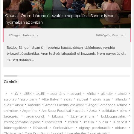
Óbuda - Öröm, bőrönd és szalézi meglepetés – Sándor István
nyomában az oviban
#Magyar Tartomány
2026-05-24, Vasárnap
Boldog Sándor István ünnepéhez kapcsolódóan különleges vendég
érkezett óvodánkba: Áron testvér látogatott el hozzánk. Nem egyedül jött,
hanem magával..
Címkék
•
•
•
•
•
•
•
•
•
•
1%
28EK
29.EK
adomány
advent
Afrika
ajándék
akció
•
•
•
•
•
•
•
alapítás
alapítvány
Albertfalva
áldás
áldozat
alkalmazás
állandó
•
•
•
•
•
állás
álom
Amerika
Amoris Laetitia-családév
Ángel Fernández Artime
•
•
•
•
•
•
•
animátor
Argentína
Ars Sacra Fesztivál
avatás
Ázsia
beiktatás
béke
•
•
•
•
•
betegség
bevándorlók
bíboros
bicentenárium
boldoggáavatás
•
•
•
•
•
•
boldoggáavatási eljárás
BoscoFeszt
börtön
Brazília
búcsú
Budapest
•
•
•
•
•
bűnmegelőzés
bűvészet
Centenárium
cigány pasztoráció
cirkusz
•
•
•
•
• ...
Clarisseum
Colle Don Bosco
család
csapatépítés
cserkészek