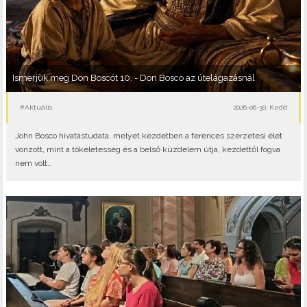
Ismerjük meg Don Boscót 10. - Don Bosco az útelágazásnál
#Aktuális
2026-06-30, Kedd
John Bosco hivatástudata, melyet kezdetben a ferences szerzetesi élet
vonzott, mint a tökéletesség és a belső küzdelem útja, kezdettől fogva
nem volt..