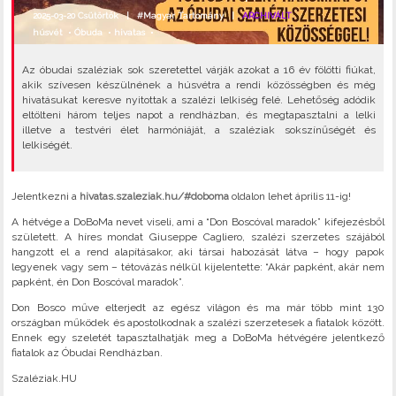
2025-03-20 Csütörtök |
#Magyar Tartomány
|
ARCHIVÁLT
húsvét
•
Óbuda
•
hivatas
•
Az óbudai szaléziak sok szeretettel várják azokat a 16 év fölötti fiúkat,
akik szívesen készülnének a húsvétra a rendi közösségben és még
hivatásukat keresve nyitottak a szalézi lelkiség felé. Lehetőség adódik
eltölteni három teljes napot a rendházban, és megtapasztalni a lelki
illetve a testvéri élet harmóniáját, a szaléziak sokszínűségét és
lelkiségét.
Jelentkezni a
hivatas.szaleziak.hu/#doboma
oldalon lehet április 11-ig!
A hétvége a DoBoMa nevet viseli, ami a “Don Boscóval maradok” kifejezésből
született. A híres mondat Giuseppe Cagliero, szalézi szerzetes szájából
hangzott el a rend alapításakor, aki társai habozását látva – hogy papok
legyenek vagy sem – tétovázás nélkül kijelentette: “Akár papként, akár nem
papként, én Don Boscóval maradok”.
Don Bosco műve elterjedt az egész világon és ma már több mint 130
országban működek és apostolkodnak a szalézi szerzetesek a fiatalok között.
Ennek egy szeletét tapasztalhatják meg a DoBoMa hétvégére jelentkező
fiatalok az Óbudai Rendházban.
Szaléziak.HU