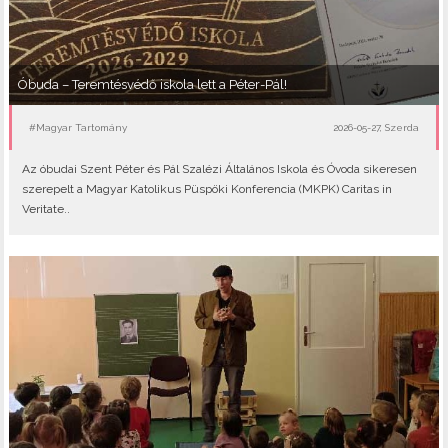
Óbuda – Teremtésvédő iskola lett a Péter-Pál!
#Magyar Tartomány
2026-05-27, Szerda
Az óbudai Szent Péter és Pál Szalézi Általános Iskola és Óvoda sikeresen
szerepelt a Magyar Katolikus Püspöki Konferencia (MKPK) Caritas in
Veritate..