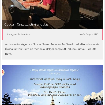
Óbuda – Tantestületi kirándulás
#Magyar Tartomány
2026-06-29, Hétfő
Az iskolaév végén az óbudai Szent Péter és Pál Szalézi Általános Iskola és
Óvoda tantestülete és technikai dolgozói együtt indultak útnak - ezúttal
nem..