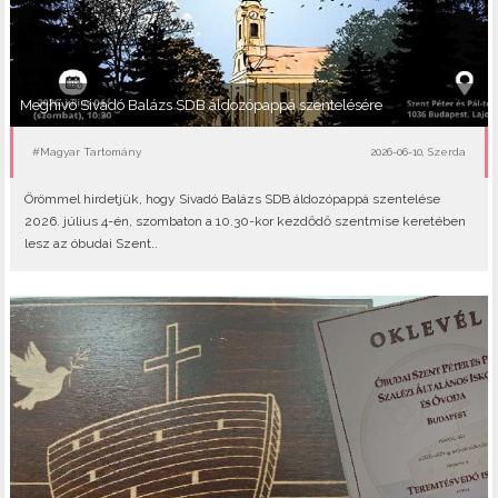
Meghívó Sivadó Balázs SDB áldozópappá szentelésére
#Magyar Tartomány
2026-06-10, Szerda
Örömmel hirdetjük, hogy Sivadó Balázs SDB áldozópappá szentelése
2026. július 4-én, szombaton a 10.30-kor kezdődő szentmise keretében
lesz az óbudai Szent..