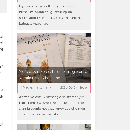
Nyárzáró, batyus jellegű, grillezős estre
hívnak mindenkit augusztus 29-én,
szombaton 17 órától a Gerecse Natúrpark
Látogatóközpontba..
ét
ol
re
l”
Péliföldszentkereszt - Ismét megjelent a
zz
Szentkereszti Visszhang
#Magyar Tartomány
2026-08-03, Hétfő
s,
ok
A Szentkereszti Visszhang első száma 1926-
ban - pont 100 évvel ezelőtt - jelent meg és
1943-ig évente négyszer örvendeztette meg
olvasóit tartalmas írásokkal..
ul