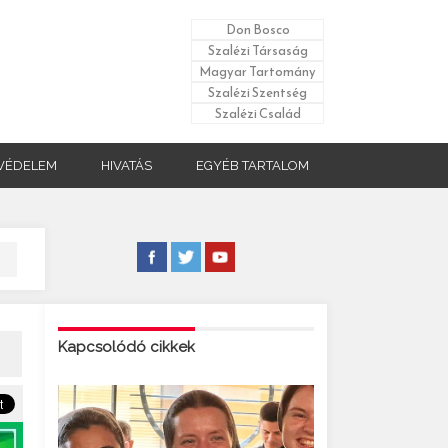
Don Bosco
Szalézi Társaság
Magyar Tartomány
Szalézi Szentség
Szalézi Család
VÉDELEM
HIVATÁS
EGYÉB TARTALOM
Kapcsolódó cikkek