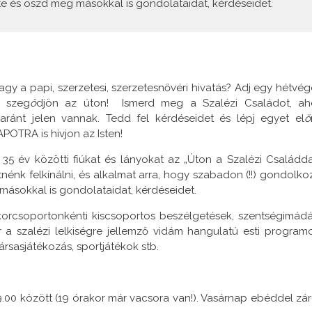
te és oszd meg másokkal is gondolataidat, kérdéseidet.
gy a papi, szerzetesi, szerzetesnővéri hivatás? Adj egy hétvég
 szeg
ő
djön az úton! Ismerd meg a Szalézi Családot, ah
aránt jelen vannak. Tedd fel kérdéseidet és lépj egyet el
ő
OTRA is hívjon az Isten!
s 35 év közötti fiúkat és lányokat az „Úton a Szalézi Családda
nénk felkínálni, és alkalmat arra, hogy szabadon (!!) gondolko
 másokkal is gondolataidat, kérdéseidet.
korcsoportonkénti kiscsoportos beszélgetések, szentségimádá
 a szalézi lelkiségre jellemző vidám hangulatú esti program
ársasjátékozás, sportjátékok stb.
9.00 között (19 órakor már vacsora van!). Vasárnap ebéddel zár