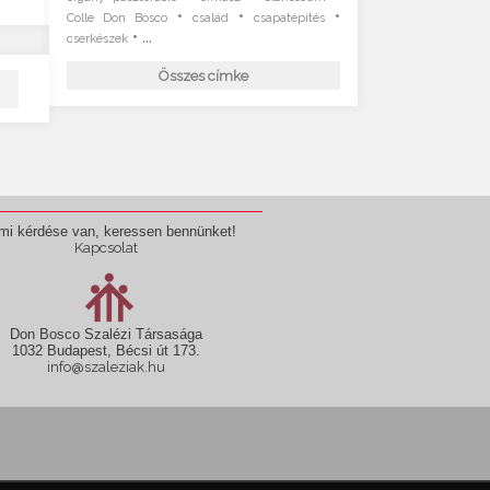
•
•
•
Colle Don Bosco
család
csapatépítés
• ...
cserkészek
Összes címke
mi kérdése van, keressen bennünket!
Kapcsolat
Don Bosco Szalézi Társasága
1032 Budapest, Bécsi út 173.
info@szaleziak.hu