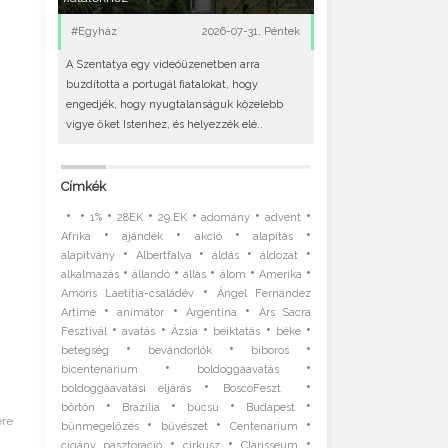
#Egyház
2026-07-31, Péntek
A Szentatya egy videóüzenetben arra
buzdította a portugál fiatalokat, hogy
engedjék, hogy nyugtalanságuk közelebb
vigye őket Istenhez, és helyezzék elé..
Címkék
•
•
•
•
•
•
•
1%
28EK
29.EK
adomány
advent
•
•
•
•
Afrika
ajándék
akció
alapítás
•
•
•
•
alapítvány
Albertfalva
áldás
áldozat
•
•
•
•
•
alkalmazás
állandó
állás
álom
Amerika
•
Amoris Laetitia-családév
Ángel Fernández
•
•
•
Artime
animátor
Argentína
Ars Sacra
•
•
•
•
•
Fesztivál
avatás
Ázsia
beiktatás
béke
•
•
•
betegség
bevándorlók
bíboros
•
•
bicentenárium
boldoggáavatás
•
•
boldoggáavatási eljárás
BoscoFeszt
•
•
•
•
börtön
Brazília
búcsú
Budapest
ére
•
•
•
bűnmegelőzés
bűvészet
Centenárium
•
•
•
cigány pasztoráció
cirkusz
Clarisseum