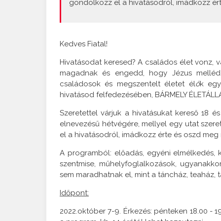
gondolkozz el a hivatásodról, imádkozz ér
Kedves Fiatal!
Hivatásodat keresed? A családos élet vonz, va
magadnak és engedd, hogy Jézus melléd
családosok és megszentelt életet él
ő
k egy
hivatásod felfedezésében, BÁRMELY ÉLETÁLLAP
Szeretettel várjuk a hivatásukat kereső 18 é
elnevezésű hétvégére, mellyel egy utat szeret
el a hivatásodról, imádkozz érte és oszd meg
A programból: előadás, egyéni elmélkedés, 
szentmise, műhelyfoglalkozások, ugyanakkor
sem maradhatnak el, mint a táncház, teaház, t
Időpont:
2022.október 7-9. Érkezés: pénteken 18.00 - 1