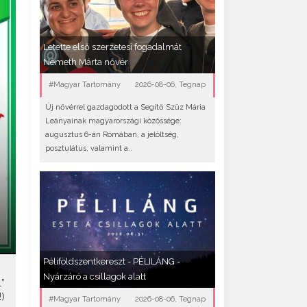
Letette első szerzetesi fogadalmát
Németh Márta nővér
#Magyar Tartomány
2026-08-06, Tegnap
Új nővérrel gazdagodott a Segítő Szűz Mária
Leányainak magyarországi közössége:
augusztus 6-án Rómában, a jelöltség,
posztulátus, valamint a..
Péliföldszentkereszt - PÉLILÁNG -
Nyárzáró a csillagok alatt
”
)
#Magyar Tartomány
2026-08-06, Tegnap