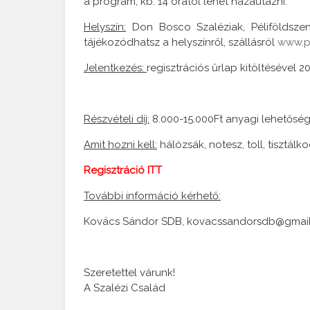
a program, kb. 14 órától lehet hazautazni.
Helyszín:
Don Bosco Szaléziak, Péliföldszentk
tájékozódhatsz a helyszínről, szállásról
www.pe
Jelentkezés:
regisztrációs űrlap kitöltésével 2
Részvételi díj:
8.000-15.000Ft anyagi lehetősé
Amit hozni kell:
hálózsák, notesz, toll, tisztál
Regisztráció ITT
További információ kérhető:
Kovács Sándor SDB, kovacssandorsdb@gmail.
Szeretettel várunk!
A Szalézi Család