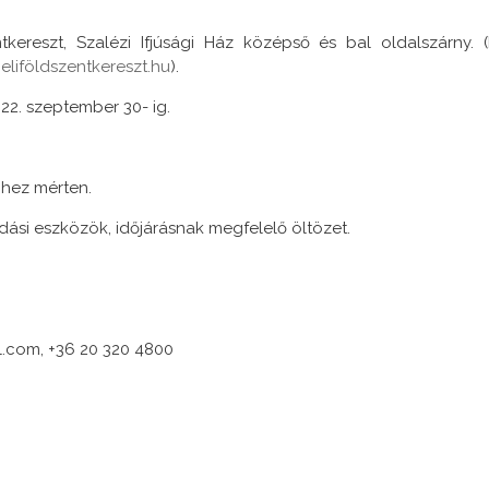
ereszt, Szalézi Ifjúsági Ház középső és bal oldalszárny. (I
liföldszentkereszt.hu
).
022. szeptember 30- ig.
ghez mérten.
kodási eszközök, időjárásnak megfelelő öltözet.
com, +36 20 320 4800