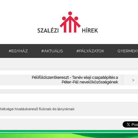
#EGYHÁZ
#AKTUÁLIS
#PÁLYÁZATOK
GYERMEK
Péliföldszentkereszt - Tanév eleji csapatépítés a
>
Péter-Pál nevelőközösségének
- hétvége hivatáskereső fiúknak és lányoknak