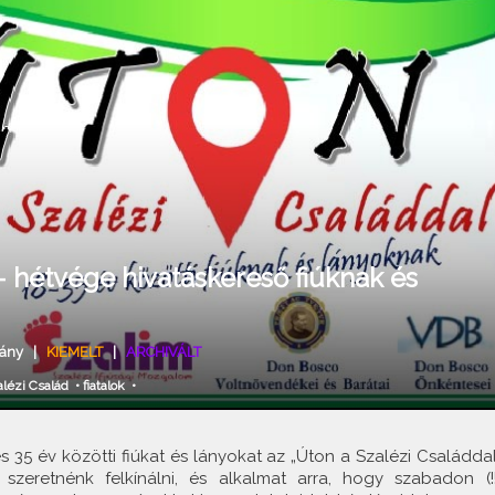
- hétvége hivatáskereső fiúknak és
ány
|
KIEMELT
|
ARCHIVÁLT
lézi Család
•
fiatalok
•
és 35 év közötti fiúkat és lányokat az „Úton a Szalézi Családdal
szeretnénk felkínálni, és alkalmat arra, hogy szabadon (!!