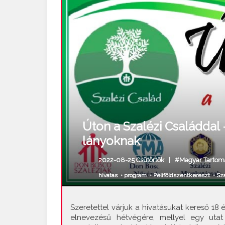
Úton a Szalézi Családdal 
lányoknak
2022-08-25 Csütörtök |
#Magyar Tartom
hivatas
•
program
•
Péliföldszentkereszt
•
Sza
Szeretettel várjuk a hivatásukat kereső 18 
elnevezésű hétvégére, mellyel egy utat 