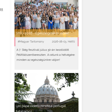
tt
STÉG 2026 - Egészségetekre váljék!
#Magyar Tartomány
2026-08-03, Hétfő
A 7. Stég fesztivál július 30-án kezdődött
Péliföldszentkereszten. A célunk a hétvégére:
minden az egészségünkre váljon!
Leó pápa videóüzenete a portugál
fiatalokhoz