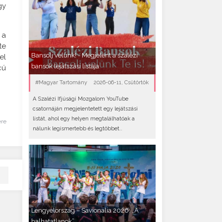
gy
 a
te
Bansolj velünk! - Megjelent a szalézi
el
bansok lejátszási listája
cú
#Magyar Tartomány
2026-06-11, Csütörtök
A Szalézi Ifjúsági Mozgalom YouTube
csatornáján megjelentetett egy lejátszási
listát, ahol egy helyen megtalálhatóak a
ére
nálunk legismertebb és legtöbbet..
Lengyelország – Savionalia 2026: „A
halhatatlanok”