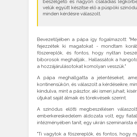
beszélgető és nagyon családias légkörben 
velük együtt készítse elő a püspöki szinód
minden kérdésre válaszolt.
Bevezetőjében a pápa így fogalmazott: "Me
fejezzétek ki magatokat - mondtam koráb
főszereplők, és fontos, hogy nyíltan be
bíborosok meghallják... Hallassátok a hangot
a hozzájárulásotokat komolyan vesszük."
A pápa meghallgatta a jelentéseket, amely
kontinensükön, és válaszolt a kérdéseikre, mi
kiindulva, mint a pásztor, aki ismeri juhait, kís
útjukat saját álmaik és törekvéseik szerint.
A szinódus előtti megbeszélésen válaszolt 
emberkereskedelem áldozata volt, egy fiatal 
intézményében tanít, egy ukrán szeminarista és
"Ti vagytok a főszereplők, és fontos, hogy ny