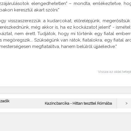
hozzájárulásotok elengedhetetlen" – mondta, emlékeztetve, ho
bakon keresztül akart szólni."
ogy visszaszerezzük a kudarcokat, előrelépjünk, megerősítsük
merészkednünk, még akkor is, ha ez kockázatot jelent" - ismétel
áztat, nem érett. Tudjátok, hogy mi történik egy fiatal emberr
 megöregszik... Szükségünk van rátok, fiatalokra, egy fiatal ar
esterségesen megfiatalítva, hanem belülről újjáéledve."
Vissza az oldal tetej
ázadik
>
Kazincbarcika - Hittan teszttel Rómába