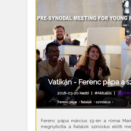
Vatikán - Ferenc pápa a 
2018-03-20 Kedd |
#Aktuális
|
ARCHIV
Ferenc pápa
•
fiatalok
•
szinódus
•
Ferenc pápa március 19-én a római Mar
megnyitotta a fiatalok szinódus előtti m