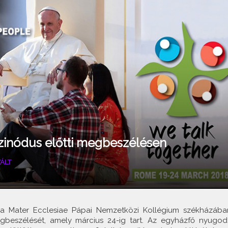
szinódus előtti megbeszélésen
ÁLT
ia Mater Ecclesiae Pápai Nemzetközi Kollégium székházába
egbeszélését, amely március 24-ig tart. Az egyházfő nyugodt