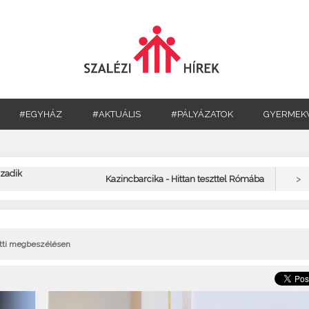
#EGYHÁZ
#AKTUÁLIS
#PÁLYÁZATOK
GYERMEK
ázadik
>
Kazincbarcika - Hittan teszttel Rómába
őtti megbeszélésen