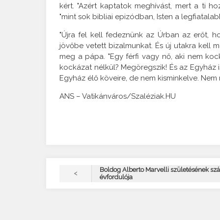
kért. "Azért kaptatok meghívást, mert a ti 
"mint sok bibliai epizódban, Isten a legfiatalab
"Újra fel kell fedeznünk az Úrban az erőt, h
jövőbe vetett bizalmunkat. És új utakra kell 
meg a pápa. "Egy férfi vagy nő, aki nem kock
kockázat nélkül? Megöregszik! És az Egyház is
Egyház élő köveire, de nem kisminkelve. Nem m
ANS – Vatikánváros/Szaléziak.HU
Boldog Alberto Marvelli születésének sz
<
évfordulója