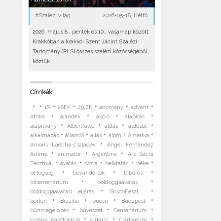
#Szalézi világ
2026-05-18, Hétfő
2026. május 8., péntek és 10., vasárnap között
Krakkóban a krakkói Szent Jácint Szalézi
Tartomány (PLS) összes szalézi közösségéből,
köztük..
Címkék
•
•
•
•
•
•
•
1%
28EK
29.EK
adomány
advent
•
•
•
•
Afrika
ajándék
akció
alapítás
•
•
•
•
alapítvány
Albertfalva
áldás
áldozat
•
•
•
•
•
alkalmazás
állandó
állás
álom
Amerika
•
Amoris Laetitia-családév
Ángel Fernández
•
•
•
Artime
animátor
Argentína
Ars Sacra
•
•
•
•
•
Fesztivál
avatás
Ázsia
beiktatás
béke
•
•
•
betegség
bevándorlók
bíboros
•
•
bicentenárium
boldoggáavatás
•
•
boldoggáavatási eljárás
BoscoFeszt
•
•
•
•
börtön
Brazília
búcsú
Budapest
•
•
•
bűnmegelőzés
bűvészet
Centenárium
•
•
•
cigány pasztoráció
cirkusz
Clarisseum