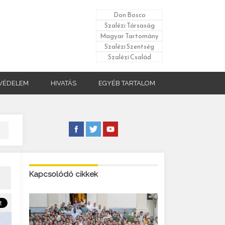
Don Bosco
Szalézi Társaság
Magyar Tartomány
Szalézi Szentség
Szalézi Család
VÉDELEM
HIVATÁS
EGYÉB TARTALOM
Kapcsolódó cikkek