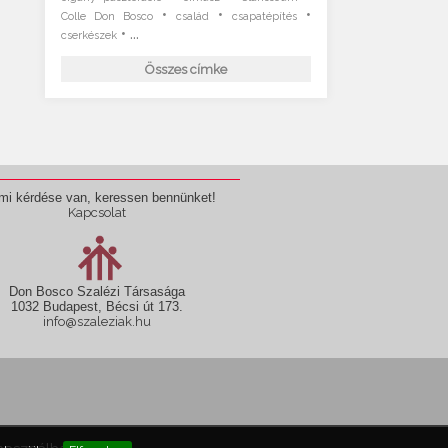
•
•
•
Colle Don Bosco
család
csapatépítés
• ...
cserkészek
Összes címke
mi kérdése van, keressen bennünket!
Kapcsolat
Don Bosco Szalézi Társasága
1032 Budapest, Bécsi út 173.
info@szaleziak.hu