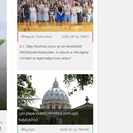
STÉG 2026 - Egészségetekre váljék!
#Magyar Tartomány
2026-08-03, Hétfő
A 7. Stég fesztivál július 30-án kezdődött
Péliföldszentkereszten. A célunk a hétvégére:
minden az egészségünkre váljon!
Leó pápa videóüzenete a portugál
fiatalokhoz
n
,
#Egyház
2026-07-31, Péntek