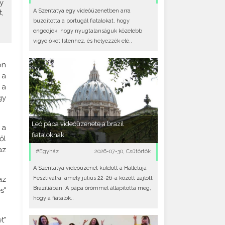
y
A Szentatya egy videóüzenetben arra
,
buzdította a portugál fiatalokat, hogy
engedjék, hogy nyugtalanságuk közelebb
vigye őket Istenhez, és helyezzék elé..
on
 a
 a
gy
Leó pápa videóüzenete a brazil
 a
fiataloknak
ől
az
#Egyház
2026-07-30, Csütörtök
A Szentatya videóüzenet küldött a Halleluja
az
Fesztiválra, amely július 22-26-a között zajlott
Brazíliában. A pápa örömmel állapította meg,
s"
hogy a fiatalok..
t"