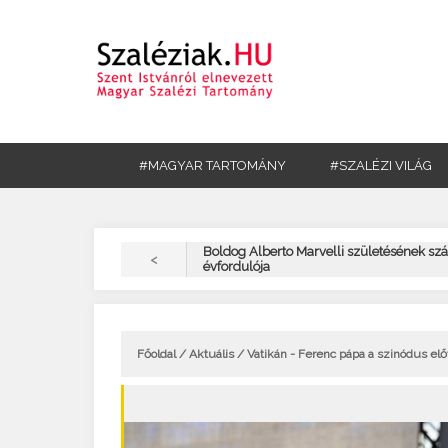
#MAGYAR TARTOMÁNY
#SZALÉZI VILÁG
Boldog Alberto Marvelli születésének sz
<
évfordulója
Főoldal
/
Aktuális
/ Vatikán - Ferenc pápa a szinódus el