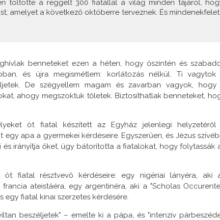
töltötte a reggelt 300 fiatallal a világ minden tájáról, hog
ust, amelyet a következő októberre terveznek. És mindenekfelett
ghívlak benneteket ezen a héten, hogy őszintén és szabad
ban, és újra megismétlem: korlátozás nélkül. Ti vagytok
széljetek. De szégyellem magam és zavarban vagyok, hogy
okat, ahogy megszoktuk tőletek. Biztosíthatlak benneteket, ho
eket öt fiatal készített az Egyház jelenlegi helyzetéről
nt egy apa a gyermekei kérdéseire. Egyszerűen, és Jézus szívéb
éri és irányítja őket, úgy bátorította a fiatalokat, hogy folytassák 
öt fiatal résztvevő kérdéseire: egy nigériai lányéra, aki 
francia ateistáéra, egy argentinéra, aki a "Scholas Occurente
 egy fiatal kínai szerzetes kérdésére.
íltan beszéljetek" – emelte ki a pápa, és "intenzív párbeszéde