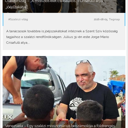
Olaszország – „A missziós élet csodálatos” - Crisafulli atya
„jóéjszakátja”
#Szalézi világ
2026-08-05, Tegnap
A tanácsosok továbbra is jóéjszakátokat intéznek a Szent Szív közösség
tagjaihoz a szalézi rendfőnökségen. Július 31-én este Jorge Mario
Crisafulli atya,..
Venezuela – Egy szalézi misszionárius beszámolója a földrengés