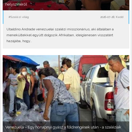
helyszínéről
#Szalézi világ
2026-07-28, Kedd
Ubaldino Andrade venezuelai szalézi misszionárius, aki általában a
menekültekkel együtt dolgozik Afrikában, ideiglenesen visszatért
hazájába, hogy..
Venezuela – Egy hónapnyi gyász a földrengések után - a szaléziak