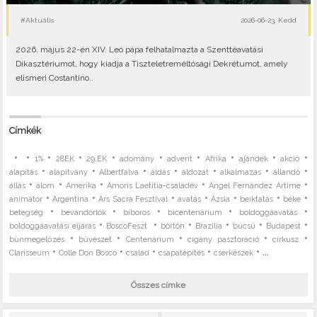
#Aktuális
2026-06-23, Kedd
2026. május 22-én XIV. Leó pápa felhatalmazta a Szenttéavatási
Dikasztériumot, hogy kiadja a Tiszteletreméltósági Dekrétumot, amely
elismeri Costantino..
Címkék
•
•
•
•
•
•
•
•
•
•
1%
28EK
29.EK
adomány
advent
Afrika
ajándék
akció
•
•
•
•
•
•
•
alapítás
alapítvány
Albertfalva
áldás
áldozat
alkalmazás
állandó
•
•
•
•
•
állás
álom
Amerika
Amoris Laetitia-családév
Ángel Fernández Artime
•
•
•
•
•
•
•
animátor
Argentína
Ars Sacra Fesztivál
avatás
Ázsia
beiktatás
béke
•
•
•
•
•
betegség
bevándorlók
bíboros
bicentenárium
boldoggáavatás
•
•
•
•
•
•
boldoggáavatási eljárás
BoscoFeszt
börtön
Brazília
búcsú
Budapest
•
•
•
•
•
bűnmegelőzés
bűvészet
Centenárium
cigány pasztoráció
cirkusz
•
•
•
•
• ...
Clarisseum
Colle Don Bosco
család
csapatépítés
cserkészek
Összes címke