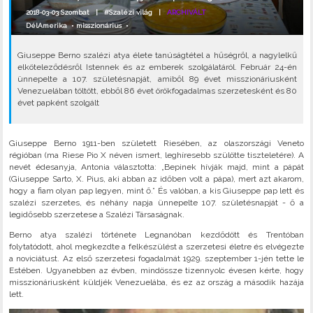
2018-03-03 Szombat |
#Szalézi világ
|
ARCHIVÁLT
DélAmerika
•
misszionárius
•
Giuseppe Berno szalézi atya élete tanúságtétel a hűségről, a nagylelkű
elköteleződésről Istennek és az emberek szolgálatáról. Február 24-én
ünnepelte a 107. születésnapját, amiből 89 évet misszionáriusként
Venezuelában töltött, ebből 86 évet örökfogadalmas szerzetesként és 80
évet papként szolgált
Giuseppe Berno 1911-ben született Riesében, az olaszországi Veneto
régióban (ma Riese Pio X néven ismert, leghíresebb szülötte tiszteletére). A
nevét édesanyja, Antonia választotta: „Bepinek hívják majd, mint a pápát
(Giuseppe Sarto, X. Pius, aki abban az időben volt a pápa), mert azt akarom,
hogy a fiam olyan pap legyen, mint ő.” És valóban, a kis Giuseppe pap lett és
szalézi szerzetes, és néhány napja ünnepelte 107. születésnapját - ő a
legidősebb szerzetese a Szalézi Társaságnak.
Berno atya szalézi története Legnanóban kezdődött és Trentóban
folytatódott, ahol megkezdte a felkészülést a szerzetesi életre és elvégezte
a noviciátust. Az első szerzetesi fogadalmát 1929. szeptember 1-jén tette le
Estében. Ugyanebben az évben, mindössze tizennyolc évesen kérte, hogy
misszionáriusként küldjék Venezuelába, és ez az ország a második hazája
lett.