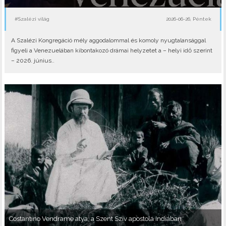
#Szalézi világ
2026-06-26, Péntek
A Szalézi Kongregáció mély aggodalommal és komoly nyugtalansággal
figyeli a Venezuelában kibontakozó drámai helyzetet a – helyi idő szerint
– 2026. június..
Costantino Vendrame atya, a Szent Szív apostola Indiában