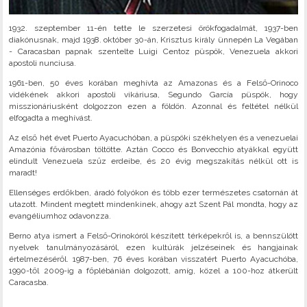
1932. szeptember 11-én tette le szerzetesi örökfogadalmát, 1937-ben
diakónusnak, majd 1938. október 30-án, Krisztus király ünnepén La Vegában
- Caracasban papnak szentelte Luigi Centoz püspök, Venezuela akkori
apostoli nunciusa.
1961-ben, 50 éves korában meghívta az Amazonas és a Felső-Orinoco
vidékének akkori apostoli vikáriusa, Segundo García püspök, hogy
misszionáriusként dolgozzon ezen a földön. Azonnal és feltétel nélkül
elfogadta a meghívást.
Az első hét évet Puerto Ayacuchóban, a püspöki székhelyen és a venezuelai
Amazónia fővárosban töltötte. Aztán Cocco és Bonvecchio atyákkal együtt
elindult Venezuela szűz erdeibe, és 20 évig megszakítás nélkül ott is
maradt!
Ellenséges erdőkben, áradó folyókon és több ezer természetes csatornán át
utazott. Mindent megtett mindenkinek, ahogy azt Szent Pál mondta, hogy az
evangéliumhoz odavonzza.
Berno atya ismert a Felső-Orinokóról készített térképekről is, a bennszülött
nyelvek tanulmányozásáról, ezen kultúrák jelzéseinek és hangjainak
értelmezéséről. 1987-ben, 76 éves korában visszatért Puerto Ayacuchóba,
1990-től 2009-ig a főplébánián dolgozott, amíg, közel a 100-hoz átkerült
Caracasba.