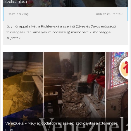
szolidaritása
#Szalézi világ
2026-07-24, Péntek
Egy hónappal a két, a Richter-skála szerinti 7,2-es és 7,5-ös erősségű
földrengés után, amelyek mindössze 39 másodperc különbséggel
sújtották..
Venezuela – Mély aggodalom és szalézi szolidaritás a földrengés
után