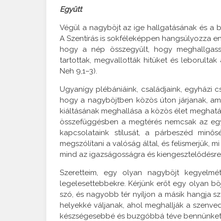
Együtt
Végül a nagyböjt az ige hallgatásának és a b
A Szentírás is sokféleképpen hangsúlyozza e
hogy a nép összegyűlt, hogy meghallgassa
tartottak, megvallották hitüket és leborultak
Neh 9,1–3).
Ugyanígy plébániáink, családjaink, egyházi c
hogy a nagyböjtben közös úton járjanak, ame
kiáltásának meghallása a közös élet meghatár
összefüggésben a megtérés nemcsak az egye
kapcsolataink stílusát, a párbeszéd min
megszólítani a valóság által, és felismerjük,
mind az igazságosságra és kiengesztelődésre
Szeretteim, egy olyan nagyböjt kegyelmé
legelesettebbekre. Kérjünk erőt egy olyan bö
szó, és nagyobb tér nyíljon a másik hangja s
helyekké váljanak, ahol meghallják a szenvedő
készségesebbé és buzgóbbá téve bennünket a 