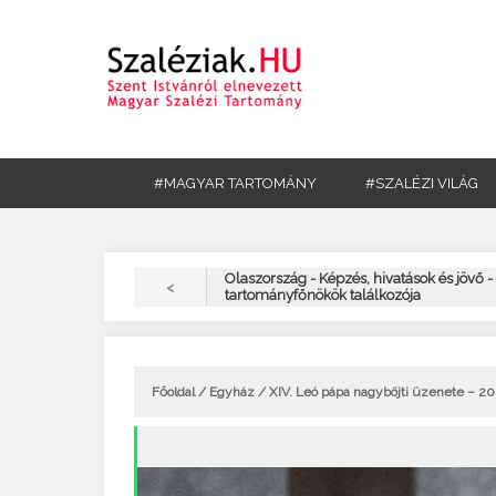
#MAGYAR TARTOMÁNY
#SZALÉZI VILÁG
Olaszország - Képzés, hivatások és jövő -
<
tartományfőnökök találkozója
Főoldal
/
Egyház
/ XIV. Leó pápa nagyböjti üzenete – 2