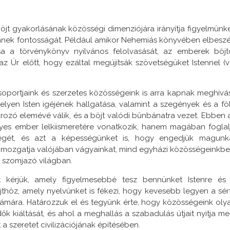
öjt gyakorlásának közösségi dimenziójára irányítja figyelmünke
nnek fontosságát. Például amikor Nehemiás könyvében elbeszél
 a törvénykönyv nyilvános felolvasását, az emberek böjt
 az Úr előtt, hogy ezáltal megújítsák szövetségüket Istennel (v
soportjaink és szerzetes közösségeink is arra kapnak meghívás
lyen Isten igéjének hallgatása, valamint a szegények és a fö
ozó elemévé válik, és a böjt valódi bűnbánatra vezet. Ebben 
s ember lelkiismeretére vonatkozik, hanem magában foglal
őségét, és azt a képességünket is, hogy engedjük magunk
 mi mozgatja valójában vágyainkat, mind egyházi közösségeinkbe
 szomjazó világban.
t kérjük, amely figyelmesebbé tesz bennünket Istenre és
jthöz, amely nyelvünket is fékezi, hogy kevesebb legyen a sér
zámára. Határozzuk el és tegyünk érte, hogy közösségeink oly
k kiáltását, és ahol a meghallás a szabadulás útjait nyitja me
szeretet civilizációjának építésében.