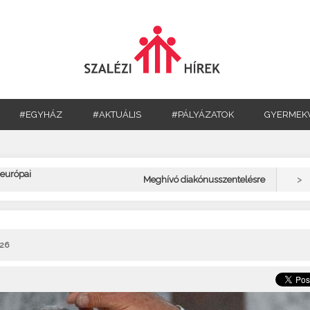
#EGYHÁZ
#AKTUÁLIS
#PÁLYÁZATOK
GYERMEK
 európai
>
Meghívó diakónusszentelésre
026