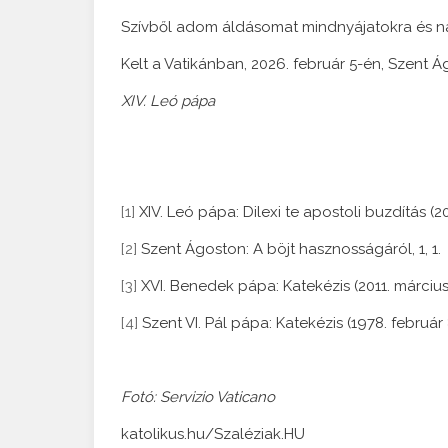
Szívből adom áldásomat mindnyájatokra és na
Kelt a Vatikánban, 2026. február 5-én, Szent 
XIV. Leó pápa
[1]
XIV. Leó pápa: Dilexi te apostoli buzdítás (20
[2]
Szent Ágoston: A böjt hasznosságáról, 1, 1.
[3]
XVI. Benedek pápa: Katekézis (2011. március 
[4]
Szent VI. Pál pápa: Katekézis (1978. február 8
Fotó: Servizio Vaticano
katolikus.hu/Szaléziak.HU