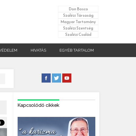
Don Bosco
Szalézi Társaság
Magyar Tartomány
Szalézi Szentség
Szalézi Család
VÉDELEM
HIVATÁS
EGYÉB TARTALOM
Kapcsolódó cikkek