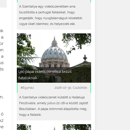
A Szentatya egy videóüzenetben arra
buzdította a portugál fiatalokat, hogy
engedjék, hogy nyugtalanságuk közelebb
vigye őket Istenhez, és helyezzék elé..
nk
 a
or
en
 a
us
és
Leó pápa videóüzenete a brazil
fiataloknak
#Egyház
2026-07-30, Csütörtök
n,
A Szentatya videóüzenet küldött a Halleluja
Fesztiválra, amely július 22-26-a között zajlott
Brazíliában. A pápa örömmel állapította meg,
 ő
hogy a fiatalok..
Az
ve