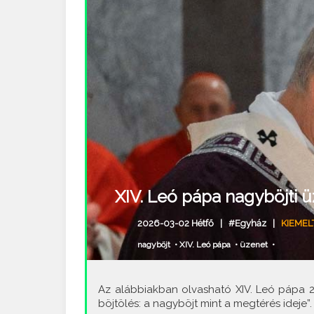
XIV. Leó pápa nagyböjti 
2026-03-02 Hétfő |
#Egyház
|
KIEMEL
nagyböjt
•
XIV. Leó pápa
•
üzenet
•
Az alábbiakban olvasható XIV. Leó pápa 2
böjtölés: a nagyböjt mint a megtérés ideje”.