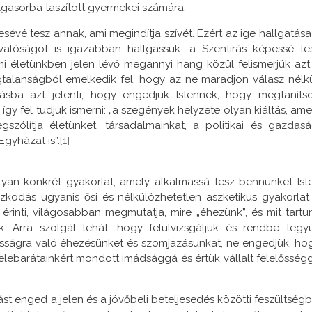
lgasorba taszított gyermekei számára.
zesévé tesz annak, ami megindítja szívét. Ezért az ige hallgatása
valóságot is igazabban hallgassuk: a Szentírás képessé te
i életünkben jelen lévő megannyi hang közül felismerjük azt
talanságból emelkedik fel, hogy az ne maradjon válasz nélkü
sba azt jelenti, hogy engedjük Istennek, hogy megtaníts
így fel tudjuk ismerni: „a szegények helyzete olyan kiáltás, ame
zólítja életünket, társadalmainkat, a politikai és gazdasá
gyházat is”.
[1]
yan konkrét gyakorlat, amely alkalmassá tesz bennünket Ist
ózkodás ugyanis ősi és nélkülözhetetlen aszketikus gyakorlat
 érinti, világosabban megmutatja, mire „éhezünk”, és mit tartu
k. Arra szolgál tehát, hogy felülvizsgáljuk és rendbe tegy
osságra való éhezésünket és szomjazásunkat, ne engedjük, ho
felebarátainkért mondott imádsággá és értük vállalt felelősség
st enged a jelen és a jövőbeli beteljesedés közötti feszültségb