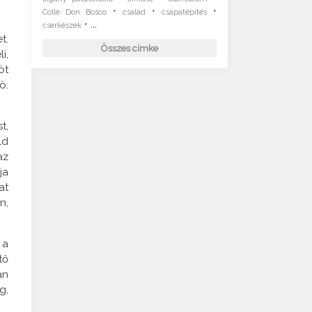
•
•
•
Colle Don Bosco
család
csapatépítés
• ...
cserkészek
t.
Összes címke
i,
öt
ö.
t,
ld
az
ja
at
n,
 a
tő
an
g,