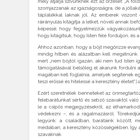
mely átjárja szívünknek ezt az őrzését: „A f
szomjazzanak az igazságosságra, de a jóllakás
táplálékkal laknak jól. Az emberek viszon
ráirányulás kitágítja a lelket, növeli annak b
képessé, hogy fegyelmezzük vágyakozásunka
hogy kitágítsuk, hogy Isten felé forduljon, és 
Ahhoz azonban, hogy a böjt megőrizze evangél
mindig hitben és alázatban kell megélnünk.
mert „nem böjtöl igazán, aki nem tud Isten ig
támogatásával belsőleg el akarunk fordulni a
magában kell foglalnia, amelyek segítenek eg
teszi erőssé és hitelessé a keresztény életet”.
[4
Ezért szeretnélek benneteket az önmegtartózt
felebarátunkat sértő és sebző szavaktól való
le a csípős megjegyzésekről, az elhamarkodo
védekezni –, és a rágalmazásról. Törekedj
legyünk: a családban, barátaink között, mun
médiában, a keresztény közösségekben. Így a
szavaknak.