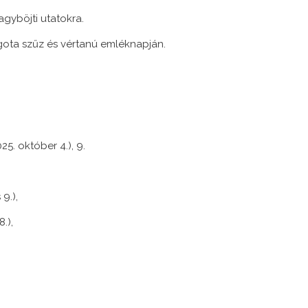
gyböjti utatokra.
Ágota szűz és vértanú emléknapján.
25. október 4.), 9.
9.),
.),