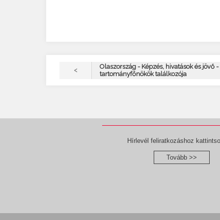
Olaszország - Képzés, hivatások és jövő -
<
tartományfőnökök találkozója
Hírlevél feliratkozáshoz kattintso
Tovább >>