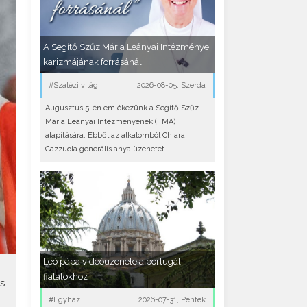
A Segítő Szűz Mária Leányai Intézménye
karizmájának forrásánál
#Szalézi világ
2026-08-05, Szerda
Augusztus 5-én emlékezünk a Segítő Szűz
Mária Leányai Intézményének (FMA)
alapítására. Ebből az alkalomból Chiara
Cazzuola generális anya üzenetet..
Leó pápa videóüzenete a portugál
fiatalokhoz
s
#Egyház
2026-07-31, Péntek