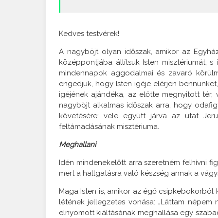
Kedves testvérek!
A nagyböjt olyan időszak, amikor az Egyhá
középpontjába állítsuk Isten misztériumát, s
mindennapok aggodalmai és zavaró körülmé
engedjük, hogy Isten igéje elérjen bennünket
igéjének ajándéka, az előtte megnyitott tér,
nagyböjt alkalmas időszak arra, hogy odafigy
követésére: vele együtt járva az utat Jer
feltámadásának misztériuma.
Meghallani
Idén mindenekelőtt arra szeretném felhívni fi
mert a hallgatásra való készség annak a vágyn
Maga Isten is, amikor az égő csipkebokorból 
létének jellegzetes vonása: „Láttam népem n
elnyomott kiáltásának meghallása egy szabadí