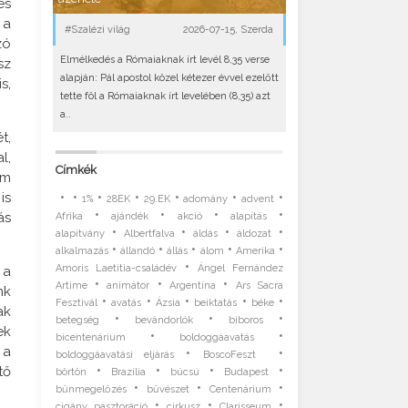
és
 a
#Szalézi világ
2026-07-15, Szerda
zó
Elmélkedés a Rómaiaknak írt levél 8,35 verse
sz
alapján: Pál apostol közel kétezer évvel ezelőtt
s,
tette föl a Rómaiaknak írt levelében (8,35) azt
a..
t,
l,
Címkék
em
•
•
•
•
•
•
•
is
1%
28EK
29.EK
adomány
advent
•
•
•
•
ás
Afrika
ajándék
akció
alapítás
•
•
•
•
alapítvány
Albertfalva
áldás
áldozat
•
•
•
•
•
alkalmazás
állandó
állás
álom
Amerika
•
Amoris Laetitia-családév
Ángel Fernández
 a
•
•
•
Artime
animátor
Argentína
Ars Sacra
nk
•
•
•
•
•
Fesztivál
avatás
Ázsia
beiktatás
béke
ak
•
•
•
betegség
bevándorlók
bíboros
ek
•
•
bicentenárium
boldoggáavatás
 a
•
•
boldoggáavatási eljárás
BoscoFeszt
•
•
•
•
tő
börtön
Brazília
búcsú
Budapest
•
•
•
bűnmegelőzés
bűvészet
Centenárium
•
•
•
cigány pasztoráció
cirkusz
Clarisseum