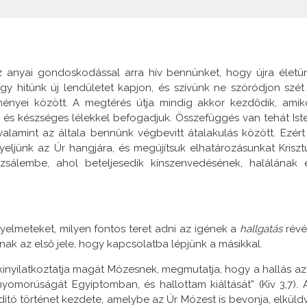
z anyai gondoskodással arra hív bennünket, hogy újra életü
 így hitünk új lendületet kapjon, és szívünk ne szóródjon szét
nyei között. A megtérés útja mindig akkor kezdődik, amik
, és készséges lélekkel befogadjuk. Összefüggés van tehát Ist
 valamint az általa bennünk végbevitt átalakulás között. Ezért
eljünk az Úr hangjára, és megújítsuk elhatározásunkat Kriszt
uzsálembe, ahol beteljesedik kínszenvedésének, halálának 
gyelmeteket, milyen fontos teret adni az igének a
hallgatás
révé
ak az első jele, hogy kapcsolatba lépjünk a másikkal.
kinyilatkoztatja magát Mózesnek, megmutatja, hogy a hallás az
yomorúságát Egyiptomban, és hallottam kiáltását” (Kiv 3,7). 
tó történet kezdete, amelybe az Úr Mózest is bevonja, elküld