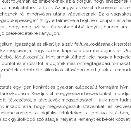
öldi élet folyamán az embereknek az a dolguk, hogy éhezzenek 
 a másik élethez tartozik. Az angyalok ezzel a kenyérrel, ezzel
t éheznek rá, mindnyájan utána vágyakoznak. Ez a vágyako
efogadóképességét.”
[2]
Így értelmezve a böjt nem csupán arra te
t, hogy megtisztítsuk és szabadabbá tegyük, hanem arra i
a jó cselekedetekre irányuljon.
iumi igazságát és elkerülje a szív felfuvalkodásának kísértésé
 Ez megkívánja, hogy szoros kapcsolatban maradjunk az Úrra
éjéből táplálkozni”.
[3]
Mint annak látható jele, hogy a kegyel
 bűntől és a rossztól, a böjtnek más önmegtagadási formákat 
y mértéktartóbb életstílus kialakításában, mert „csak a lemond
]
atás egy igen konkrét és gyakran alábecsült formájára hívni:
 tartózkodásra. Kezdjük el lefegyverezni beszédünket: mondju
tt ítélkezésről, a távollevők megszólásáról – akik nem tudn
ünk inkább arra, hogy megválogassuk szavainkat, és kedves
kahelyünkön, a digitális felületeken, a politikai vitákban,
 sok gyűlölködő szó átadja helyét a reményt és békét közvetí