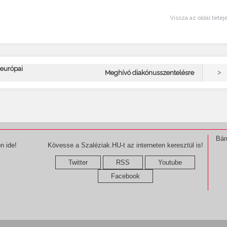
Vissza az oldal tetej
 európai
>
Meghívó diakónusszentelésre
Bár
n ide!
Kövesse a Szaléziak.HU-t az interneten keresztül is!
Twitter
RSS
Youtube
Facebook