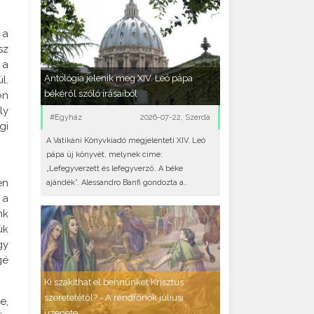
 a
sz
 a
Antológia jelenik meg XIV. Leó pápa
l.
békéről szóló írásaiból
on
ly
#Egyház
2026-07-22, Szerda
gi
A Vatikáni Könyvkiadó megjelenteti XIV. Leó
pápa új könyvét, melynek címe:
„Lefegyverzett és lefegyverző. A béke
en
ajándék”. Alessandro Banfi gondozta a..
 a
nk
ük
gy
gé
Ki szakíthat el bennünket Krisztus
szeretetétől? - A rendfőnök júliusi
e,
üzenete