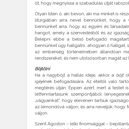
őt, hogy megnyissa a szabadulás útját rabszo
Olyan Isten ő, aki bevon, aki ma minket is rés
liturgiában arra nevel bennünket, hogy a 
bennünket arra, hogy az egyéni és társadalm
hangot, amely a szenvedésből és az igazság
Belépni ebbe a belső befogadó magatartá
bennünket úgy hallgatni, ahogyan ő hallgat, s 
az emberiség történelmében állandóan megs
rendszereket, és nem utolsósorban magát az E
Böjtölni
Ha a nagyböjt a hallás ideje, akkor a
böjt
ol
igéjének befogadására. Az ételtől való tart
megtérés útján. Éppen azért, mert a testet is
létfenntartásunk szempontjából lényegesne
„vágyainkat”, hogy elevenen tartsuk igazság
az lemondóvá váljon, és arra neveljük, hogy 
váljon.
Szent Ágoston – lelki finomsággal – bepillantá