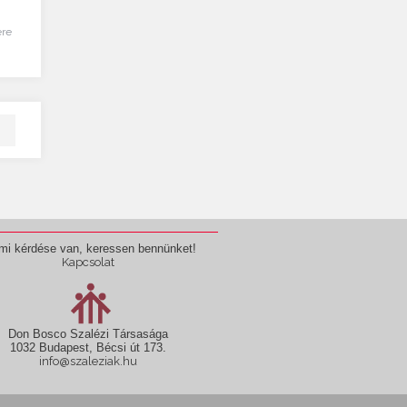
ére
mi kérdése van, keressen bennünket!
Kapcsolat
Don Bosco Szalézi Társasága
1032 Budapest, Bécsi út 173.
info@szaleziak.hu