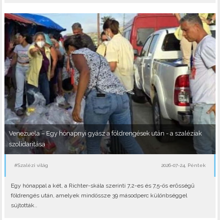
Venezuela – Egy hónapnyi gyász a földrengések után - a szaléziak
szolidaritása
#Szalézi világ
2026-07-24, Péntek
Egy hónappal a két, a Richter-skála szerinti 7,2-es és 7,5-ös erősségű
földrengés után, amelyek mindössze 39 másodperc különbséggel
sújtották..