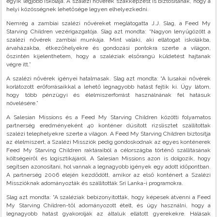
egyik legjobb iskolája. A szalézi nővérek szakképzést is biztosítanak, hogy a
helyi közösségnek lehetősége legyen elhelyezkedni.
Nemrég a zambiai szalézi nővéreket meglátogatta J.J. Slag, a Feed My
Starving Children vezérigazgatója. Slag azt mondta: “Nagyon lenyűgözött a
szalézi nővérek zambiai munkája. Mint valaki, aki ellátogat iskolákba,
árvaházakba, étkezőhelyekre és gondozási pontokra szerte a világon,
őszintén kijelenthetem, hogy a szaléziak elsőrangú küldetést hajtanak
végre itt.”
A szalézi nővérek igényei hatalmasak. Slag azt mondta: “A lusakai nővérek
korlátozott erőforrásaikkal a lehető legnagyobb hatást fejtik ki. Úgy látom,
hogy több pénzügyi és élelmiszerforrást használnának fel hatásuk
növelésére.”
A Salesian Missions és a Feed My Starving Children közötti folyamatos
partnerség eredményeként 40 konténer dúsított rizslisztet szállítottak
szalézi telephelyekre szerte a világon. A Feed My Starving Children biztosítja
az élelmiszert, a Szalézi Missziók pedig gondoskodnak az egyes konténerek
Feed My Starving Children raktáraiból a célországba történő szállításának
költségeiről és logisztikájáról. A Salesian Missions azon is dolgozik, hogy
segítsen azonosítani, hol vannak a legnagyobb igények egy adott időpontban.
A partnerség 2006 elején kezdődött, amikor az első konténert a Szalézi
Misszióknak adományozták és szállították Srí Lanka-i programokra.
Slag azt mondta: “A szaléziak bebizonyították, hogy képesek átvenni a Feed
My Starving Children-től adományozott ételt, és úgy használni, hogy a
legnagyobb hatást gyakorolják az általuk ellátott gyerekekre. Hálásak