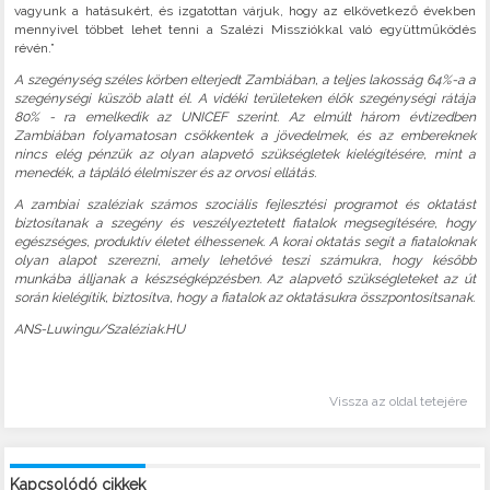
vagyunk a hatásukért, és izgatottan várjuk, hogy az elkövetkező években
mennyivel többet lehet tenni a Szalézi Missziókkal való együttműködés
révén.”
A szegénység széles körben elterjedt Zambiában, a teljes lakosság 64%-a a
szegénységi küszöb alatt él. A vidéki területeken élők szegénységi rátája
80% - ra emelkedik az UNICEF szerint. Az elmúlt három évtizedben
Zambiában folyamatosan csökkentek a jövedelmek, és az embereknek
nincs elég pénzük az olyan alapvető szükségletek kielégítésére, mint a
menedék, a tápláló élelmiszer és az orvosi ellátás.
A zambiai szaléziak számos szociális fejlesztési programot és oktatást
biztosítanak a szegény és veszélyeztetett fiatalok megsegítésére, hogy
egészséges, produktív életet élhessenek. A korai oktatás segít a fiataloknak
olyan alapot szerezni, amely lehetővé teszi számukra, hogy később
munkába álljanak a készségképzésben. Az alapvető szükségleteket az út
során kielégítik, biztosítva, hogy a fiatalok az oktatásukra összpontosítsanak.
ANS-Luwingu/Szaléziak.HU
Vissza az oldal tetejére
Kapcsolódó cikkek