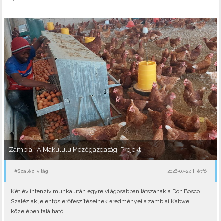
Zambia –A Makululu Mezőgazdasági Projekt
#Szalézi világ
2026-07-27, Hétfő
Két év intenzív munka után egyre világosabban látszanak a Don Bosco
Szaléziak jelentős erőfeszítéseinek eredményei a zambiai Kabwe
közelében található..