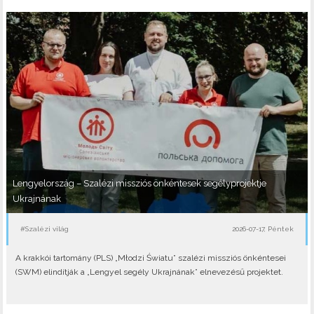
Lengyelország – Szalézi missziós önkéntesek segélyprojektje
Ukrajnának
#Szalézi világ
2026-07-17, Péntek
A krakkói tartomány (PLS) „Młodzi Światu” szalézi missziós önkéntesei
(SWM) elindítják a „Lengyel segély Ukrajnának” elnevezésű projektet.