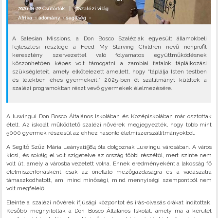
2026-01-22 Csütörtök |
#Szalézi világ
Afrika
•
adomány
•
segítség
•
A Salesian Missions, a Don Bosco Szaléziak egyesült államokbeli
fejlesztési részlege a Feed My Starving Children nevű nonprofit
keresztény szervezettel való folyamatos együttműködésnek
köszönhetően képes volt támogatni a zambiai fiatalok táplálkozási
szükségleteit, amely elkötelezett amellett, hogy “táplálja Isten testben
és lélekben éhes gyermekeit.” 2025-ben öt szállítmányt küldtek a
szalézi programokban részt vevő gyermekek élelmezésére.
A luwingui Don Bosco Általános Iskolában és Középiskolában már osztottak
ételt. Az iskolát működtető szalézi nővérek megjegyezték, hogy több mint
5000 gyermek részesül az ehhez hasonló élelmiszerszállítmányokból.
A Segítő Szűz Mária Leányai1984 óta dolgoznak Luwingu városában. A város
kicsi, és sokáig el volt szigetelve az ország többi részétől, mert szinte nem
volt út, amely a városba vezetett volna. Ennek eredményeként a lakosság fő
élelmiszerforrásként csak az önellátó mezőgazdaságra és a vadászatra
támaszkodhatott, ami mind minőségi, mind mennyiségi szempontból nem
volt megfelelő.
Eleinte a szalézi nővérek ifjúsági központot és írás-olvasás órákat indítottak.
Később megnyitották a Don Bosco Általános Iskolát, amely ma a kerület