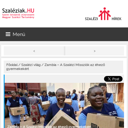
Menü
>
<
Főoldal
/
Szalézi világ
/ Zambia – A Szalézi Missziók az éhező
gyermekekért
Zambia – A Szalézi Missziók az éhező gyermekekért