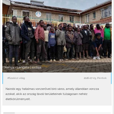
Kenya - Langata csodája
#Szalézi világ
2026-07-03, Péntek
Nairobi egy hatalmas vonzerővel bíró város, amely állandóan vonzza
azokat, akik az ország távoli területeinek túlságosan nehéz
életkörülményeit..