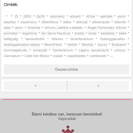
Címkék
•
•
•
•
•
•
•
•
•
•
1%
28EK
29.EK
adomány
advent
Afrika
ajándék
akció
•
•
•
•
•
•
•
alapítás
alapítvány
Albertfalva
áldás
áldozat
alkalmazás
állandó
•
•
•
•
•
állás
álom
Amerika
Amoris Laetitia-családév
Ángel Fernández Artime
•
•
•
•
•
•
•
animátor
Argentína
Ars Sacra Fesztivál
avatás
Ázsia
beiktatás
béke
•
•
•
•
•
betegség
bevándorlók
bíboros
bicentenárium
boldoggáavatás
•
•
•
•
•
•
boldoggáavatási eljárás
BoscoFeszt
börtön
Brazília
búcsú
Budapest
•
•
•
•
•
bűnmegelőzés
bűvészet
Centenárium
cigány pasztoráció
cirkusz
•
•
•
•
• ...
Clarisseum
Colle Don Bosco
család
csapatépítés
cserkészek
Összes címke
>
<
Bármi kérdése van, keressen bennünket!
Kapcsolat