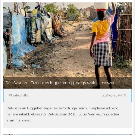
Dél-Szudán – Tizenöt év függetlenség és egy szalézi misszió
#Szalézi világ
2026-07-13, Hétfő
Dél-Szudán függetlenségének évfordulója nem ünneplésre ad okot,
hanem inkább ébresztő. Dél-Szudán 2011. július 9-én vált független
állammá, de a..