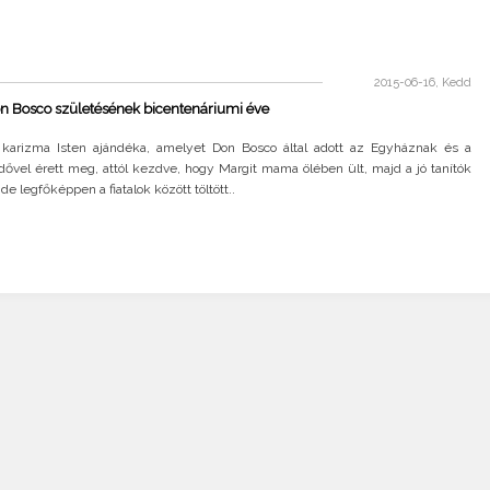
2015-06-16, Kedd
n Bosco születésének bicentenáriumi éve
 karizma Isten ajándéka, amelyet Don Bosco által adott az Egyháznak és a
Idővel érett meg, attól kezdve, hogy Margit mama ölében ült, majd a jó tanítók
de legfőképpen a fiatalok között töltött..