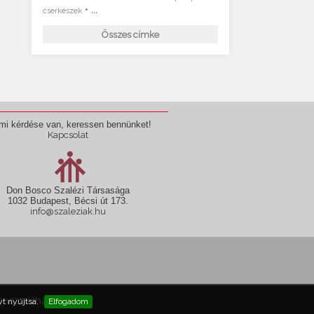
• ...
cserkészek
Összes címke
mi kérdése van, keressen bennünket!
Kapcsolat
Don Bosco Szalézi Társasága
1032 Budapest, Bécsi út 173.
info@szaleziak.hu
használható fel!
t nyújtsa.
Elfogadom