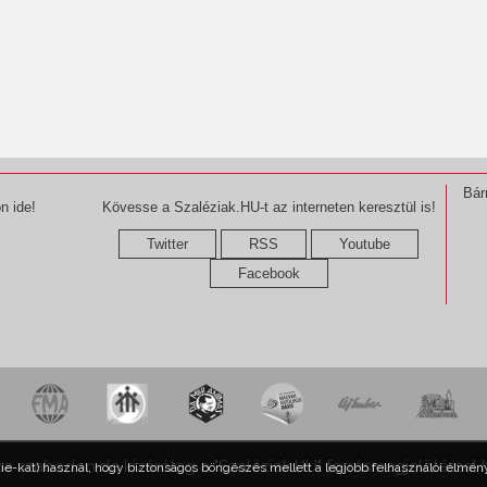
Bár
n ide!
Kövesse a Szaléziak.HU-t az interneten keresztül is!
Twitter
RSS
Youtube
Facebook
ma szabadon,de kizárólag a "Szaléziak.HU" forrásmegjelöléssel 
kie-kat) használ, hogy biztonságos böngészés mellett a legjobb felhasználói élmény