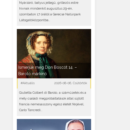
Nyárzáró, batyus jellegű, grillezős estre
hívnak mindenkit augusztus 29-én,
szombaton 17 órától a Gerecse Natúrpark
Látogatóközpontba..
Ismerjük meg Don Boscót 14. –
Barolo márkinő
#Aktuális
2026-08-06, Csütörtök
Giulietta Colbert di Barolo, a száműzetés és a
mély családi megpróbáltatások által sújtott
francia nemesasszony egész életét férjével,
Carlo Tancredi..