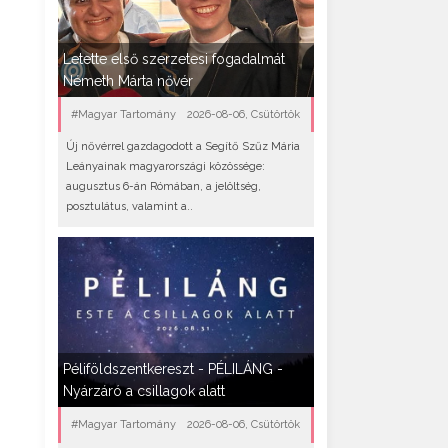
Letette első szerzetesi fogadalmát
Németh Márta nővér
#Magyar Tartomány
2026-08-06, Csütörtök
Új nővérrel gazdagodott a Segítő Szűz Mária
Leányainak magyarországi közössége:
augusztus 6-án Rómában, a jelöltség,
posztulátus, valamint a..
Péliföldszentkereszt - PÉLILÁNG -
Nyárzáró a csillagok alatt
#Magyar Tartomány
2026-08-06, Csütörtök