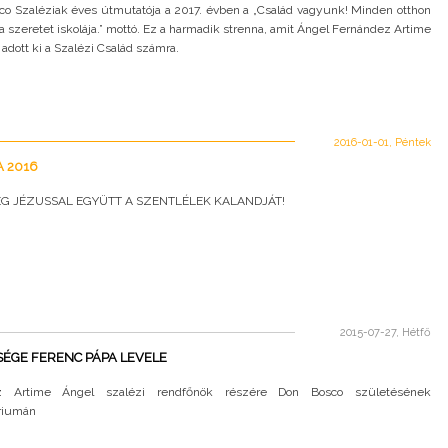
co Szaléziak éves útmutatója a 2017. évben a „Család vagyunk! Minden otthon
 a szeretet iskolája.” mottó. Ez a harmadik strenna, amit Ángel Fernández Artime
adott ki a Szalézi Család számra.
2016-01-01, Péntek
 2016
G JÉZUSSAL EGYÜTT A SZENTLÉLEK KALANDJÁT!
2015-07-27, Hétfő
ÉGE FERENC PÁPA LEVELE
z Artime Ángel szalézi rendfőnök részére Don Bosco születésének
riumán