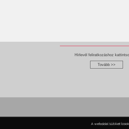
Hírlevél feliratkozáshoz kattintso
Tovább >>
A portál tartal
A weboldal sütiket (coo