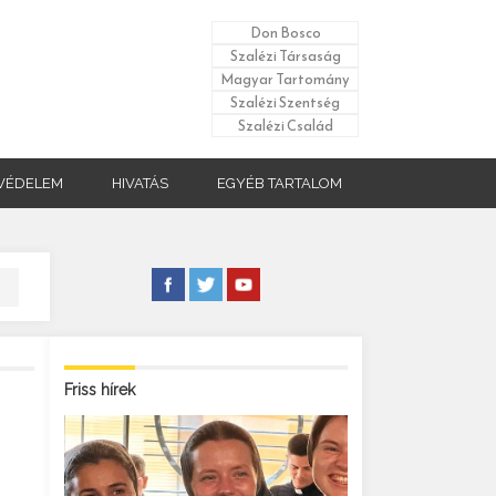
Don Bosco
Szalézi Társaság
Magyar Tartomány
Szalézi Szentség
Szalézi Család
VÉDELEM
HIVATÁS
EGYÉB TARTALOM
Friss hírek