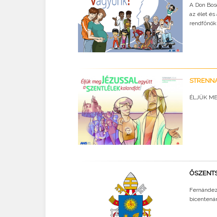
A Don Bos
az élet és
rendfőnök 
STRENNA
ÉLJÜK ME
ŐSZENTS
Fernánde
bicentená