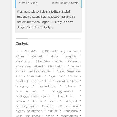
#Szalézi világ
2026-08-05, Szerda
A tanácsosok továbbra is jóéjszakátokat
intéznek a Szent Szív közösség tagjaihoz a
szalézi rendfőnökségen. Július 31-én este
Jorge Mario Crisafulli atya,..
Címkék
•
•
•
•
•
•
•
1%
28EK
29.EK
adomány
advent
•
•
•
•
Afrika
ajándék
akció
alapítás
•
•
•
•
alapítvány
Albertfalva
áldás
áldozat
•
•
•
•
•
alkalmazás
állandó
állás
álom
Amerika
•
Amoris Laetitia-családév
Ángel Fernández
•
•
•
Artime
animátor
Argentína
Ars Sacra
•
•
•
•
•
Fesztivál
avatás
Ázsia
beiktatás
béke
•
•
•
betegség
bevándorlók
bíboros
•
•
bicentenárium
boldoggáavatás
•
•
boldoggáavatási eljárás
BoscoFeszt
•
•
•
•
börtön
Brazília
búcsú
Budapest
•
•
•
bűnmegelőzés
bűvészet
Centenárium
•
•
•
cigány pasztoráció
cirkusz
Clarisseum
•
•
•
Colle Don Bosco
család
csapatépítés