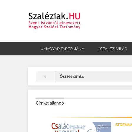
#MAGYAR TARTOMÁNY
#SZALÉZI VILÁG
<
Összes címke
Címke: állandó
STRENNA