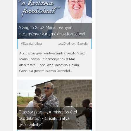
A Segítő Szűz Mária Leányai
Intézménye karizmájának forrásánál
#Szalézi világ
2026-08-05, Szerda
Augusztus 5-én emlékezünk a Segítő Szűz
Mária Leányai Intézményének (FMA)
alapítására. Ebből az alkalomból Chiara
Cazzuola generális anya üzenetet..
Olaszország – „A missziós élet
csodálatos” - Crisafulli atya
„jóéjszakátja”