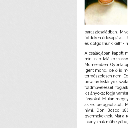
parasztcsaládban. Miv
földeken édesapjával, 
és dolgoznunk kell” - 
A családjában kapott 
mint nap találkozhasso
Mornesében. Gyóntatója
igent mond, de ő is meg
természetesen nem. Egy
udvarán kislányok szal
földműveléssel foglal
kislányokat fogja varrás
lányokat. Miután megnyi
akiket befogadhatott. 
hívni. Don Bosco 186
gyermekeknek. Mária r
Leányainak műhelyébe, 