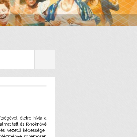
ségével életre hívta a
almat tett és főnöknővé
 és vezetői képességei.
 Intézménye rohamosan