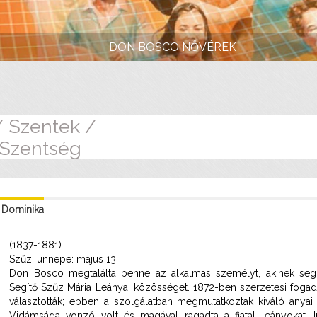
DON BOSCO NŐVÉREK
/ Szentek /
 Szentség
 Dominika
(1837-1881)
Szűz, ünnepe: május 13.
Don Bosco megtalálta benne az alkalmas személyt, akinek segít
Segítő Szűz Mária Leányai közösséget. 1872-ben szerzetesi fogad
választották; ebben a szolgálatban megmutatkoztak kiváló anyai
Vidámsága vonzó volt és magával ragadta a fiatal leányokat.