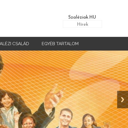
Szaléziak.HU
Hírek
ALÉZI CSALÁD
EGYÉB TARTALOM