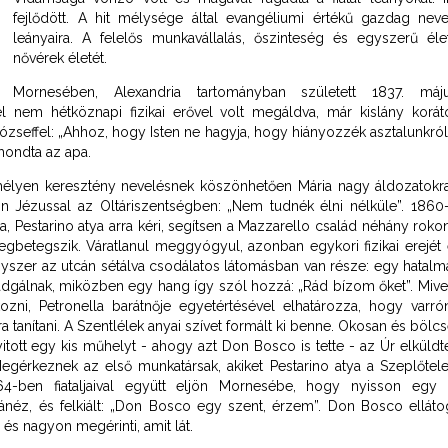
fejlődött. A hit mélysége által evangéliumi értékű gazdag nev
leányaira. A felelős munkavállalás, őszinteség és egyszerű éle
nővérek életét.
Mornesében, Alexandria tartományban született 1837. m
el nem hétköznapi fizikai erővel volt megáldva, már kislány korá
Józseffel: „Ahhoz, hogy Isten ne hagyja, hogy hiányozzék asztalunkró
mondta az apa.
mélyen keresztény nevelésnek köszönhetően Mária nagy áldozatokra
n Jézussal az Oltáriszentségben: „Nem tudnék élni nélküle”. 1860-b
, Pestarino atya arra kéri, segítsen a Mazzarello család néhány roko
betegszik. Váratlanul meggyógyul, azonban egykori fizikai erejét el
szer az utcán sétálva csodálatos látomásban van része: egy hatalma
adgálnak, miközben egy hang így szól hozzá: „Rád bízom őket”. Miv
kozni, Petronella barátnője egyetértésével elhatározza, hogy varr
ra tanítani. A Szentlélek anyai szívet formált ki benne. Okosan és bölcs
tott egy kis műhelyt - ahogy azt Don Bosco is tette - az Úr elküldt
Megérkeznek az első munkatársak, akiket Pestarino atya a Szeplőte
4-ben fiataljaival együtt eljön Mornesébe, hogy nyisson egy k
ánéz, és felkiált: „Don Bosco egy szent, érzem”. Don Bosco elláto
és nagyon megérinti, amit lát.