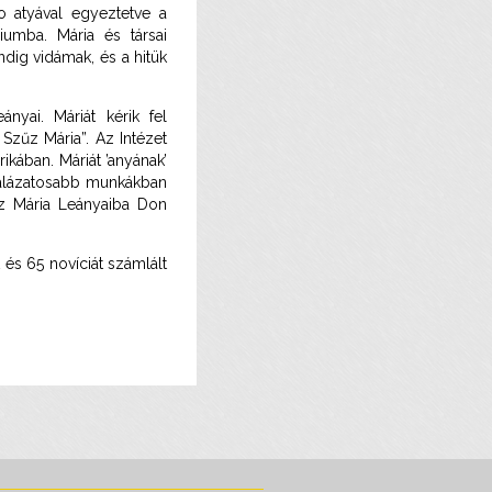
o atyával egyeztetve a
iumba. Mária és társai
dig vidámak, és a hitük
nyai. Máriát kérik fel
Szűz Mária”. Az Intézet
kában. Máriát ’anyának’
galázatosabb munkákban
zűz Mária Leányaiba Don
 és 65 novíciát számlált