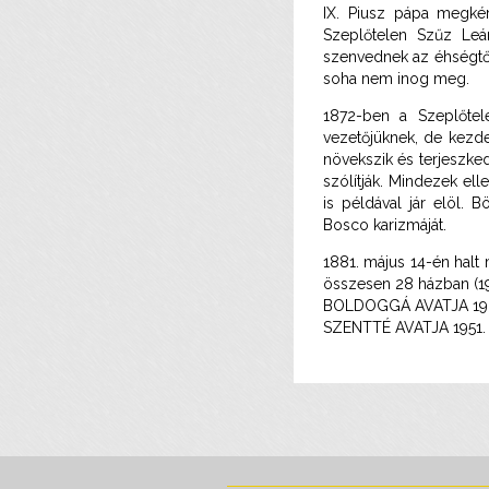
IX. Piusz pápa megkér
Szeplőtelen Szűz Leán
szenvednek az éhségtől
soha nem inog meg.
1872-ben a Szeplőtele
vezetőjüknek, de kezde
növekszik és terjeszke
szólítják. Mindezek e
is példával jár elöl. 
Bosco karizmáját.
1881. május 14-én halt 
összesen 28 házban (1
BOLDOGGÁ AVATJA 193
SZENTTÉ AVATJA 1951. 