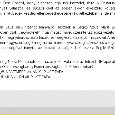
i Don Boscót, hogy alapítson egy női intézetet, mire ő, Pestarin
yait választja, és elküldi őket az éppen akkor elkészülő kollég
, a falubeliek kezdeti ellenségeskedésének következtében is, de min
n Szűz első tizenöt leányából lesznek a Segítő Szűz Mária Leá
tben csak „helynöknek” hívja magát, mivel szerinte „az igazi vezető 
dik, megnyílnak az első házak, és megkezdik az első missziókat Ameri
llenére egyszerűsége megmarad, mindenkivel szolgálatkész, és a le
Bölcsességével irányítja az Intézet lelkiségét, beültetve a Segítő S
meg Nizza Monferratóban, 44 évesen. Halálakor az Intézet 165 apácát
9 Olaszországban, 3 Franciaországban és 6 Amerikában)
8. NOVEMBER 20-ÁN Xl. PlUSZ PÁPA
JÚNIUS 24-ÉN XII. PlUSZ PÁPA