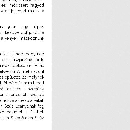
elési módszert hagyott
tvitel jellemzi ma is a
ájus 9-én egy népes
tól kezdve dolgozott a
l a kenyér, imádkoznunk
 is hajlandó, hogy nap
an tífuszjárvány tör ki
nának ápolásában. Mária
veszíti. A hitét viszont
s épületet lát, melynek
el többé már nem tudott
ónő lesz, és a szegény
en, szeretettel nevelte a
e hozzá az első árvákat,
len Szűz Leányainak fog
ollégiumot a falubeli
gat a Szeplőtelen Szűz