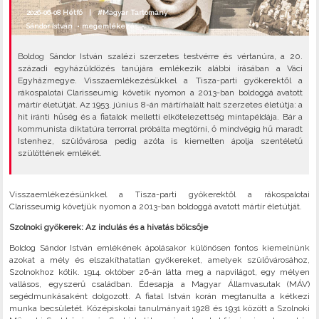
2026-06-08 Hétfő |
#Magyar Tartomány
Sándor István
•
megemlékezés
•
Boldog Sándor István szalézi szerzetes testvérre és vértanúra, a 20.
századi egyházüldözés tanújára emlékezik alábbi írásában a Váci
Egyházmegye. Visszaemlékezésükkel a Tisza-parti gyökerektől a
rákospalotai Clarisseumig követik nyomon a 2013-ban boldoggá avatott
mártír életútját. Az 1953. június 8-án mártírhalált halt szerzetes életútja: a
hit iránti hűség és a fiatalok melletti elkötelezettség mintapéldája. Bár a
kommunista diktatúra terrorral próbálta megtörni, ő mindvégig hű maradt
Istenhez, szülővárosa pedig azóta is kiemelten ápolja szentéletű
szülöttének emlékét.
Visszaemlékezésünkkel a Tisza-parti gyökerektől a rákospalotai
Clarisseumig követjük nyomon a 2013-ban boldoggá avatott mártír életútját.
Szolnoki gyökerek: Az indulás és a hivatás bölcsője
Boldog Sándor István emlékének ápolásakor különösen fontos kiemelnünk
azokat a mély és elszakíthatatlan gyökereket, amelyek szülővárosához,
Szolnokhoz kötik. 1914. október 26-án látta meg a napvilágot, egy mélyen
vallásos, egyszerű családban. Édesapja a Magyar Államvasutak (MÁV)
segédmunkásaként dolgozott. A fiatal István korán megtanulta a kétkezi
munka becsületét. Középiskolai tanulmányait 1928 és 1931 között a Szolnoki