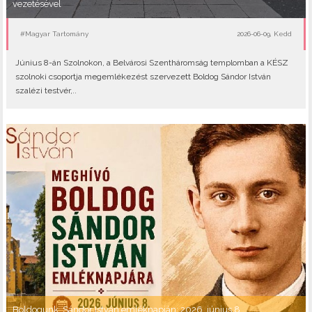
vezetésével
#Magyar Tartomány
2026-06-09, Kedd
Június 8-án Szolnokon, a Belvárosi Szentháromság templomban a KÉSZ
szolnoki csoportja megemlékezést szervezett Boldog Sándor István
szalézi testvér,..
Boldogunk, Sándor István emléknapján: 2026. június 8.