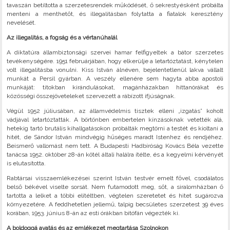
tavaszán betiltotta a szerzetesrendek működését, ő sekrestyésként próbálta
menteni a menthetőt, és illegalitásban folytatta a fiatalok keresztény
nevelését.
Az illegalitás, a fogság és a vértanúhalál
A diktatúra állambiztonsági szervei hamar felfigyeltek a bátor szerzetes
tevékenységére. 1951 februárjában, hogy elkerülje a letartóztatást, kénytelen
volt illegalitásba vonulni. Kiss István álnéven, bejelentetlenül lakva vállalt
munkát a Persil gyárban. A veszély ellenére sem hagyta abba apostoli
munkáját: titokban kirándulásokat, magánházakban hittanórákat és
közösségi összejöveteleket szervezett a rábízott ifjúságnak.
Végül 1952 júliusában, az államvédelmis tisztek elleni „izgatás” koholt
vádjával letartóztatták. A börtönben embertelen kínzásoknak vetették alá,
hetekig tartó brutális kihallgatásokon próbálták megtörni a testét és kioltani a
hitét, de Sándor István mindvégig hűséges maradt Istenhez és rendjéhez.
Beismerő vallomást nem tett. A Budapesti Hadbíróság Kovács Béla vezette
tanácsa 1952. október 28-án kötél általi halálra ítélte, és a kegyelmi kérvényét
is elutasította.
Rabtársai visszaemlékezései szerint István testvér emelt fővel, csodálatos
belső békével viselte sorsát. Nem futamodott meg, sőt, a siralomházban ő
tartotta a lelket a többi elítéltben, végtelen szeretetet és hitet sugározva
környezetére. A feddhetetlen jellemű, talpig becsületes szerzetest 39 éves
korában, 1953. június 8-án az esti órákban bitófán végezték ki.
A boldoggá avatás és az emlékezet megtartása Szolnokon