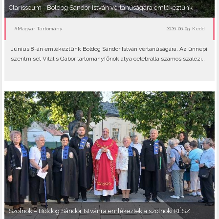
Clarisseum - Boldog Sándor István vértanúságára emlékeztünk
#Magyar Tartomány
2026-06-09, Kedd
Június 8-án emlékeztünk Boldog Sándor István vértanúságára. Az ünnepi
szentmisét Vitális Gábor tartományfőnök atya celebrálta számos szalézi..
Szolnok – Boldog Sándor Istvánra emlékeztek a szolnoki KÉSZ