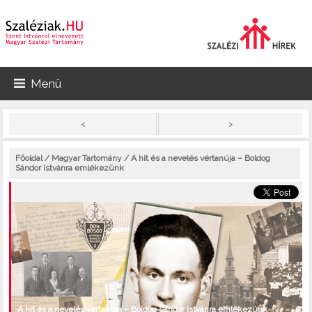
Menü
>
<
Főoldal
/
Magyar Tartomány
/ A hit és a nevelés vértanúja – Boldog
Sándor Istvánra emlékezünk
A hit és a nevelés vértanúja – Boldog Sándor Istvánra emlékezünk