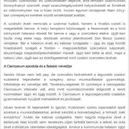
Műszaki Szakközép- és Szakiskolában végezte, ahol fémipari szakmunkás
bizonyítványt szerzett, majd vasesztergályosként helyezkedett el. Emlékét
az intézményben ma is hűen őrzik, hiszen egykori iskolájának falán 2013-
ban ünnepélyes keretek között emléktáblát avattak.
A szolnoki évek nemcsak a szakmai tudást, hanem a hivatás csíráit is
megérlelték benne. A helyi templomi közösségek, a ferencesek és a hívő
környezet hatására ébredt fel benne a vágy a szerzetesi életre. 1936-ban
hozta meg élete nagy döntését, amikor jelentkezett Don Bosco szalézi
rendjébe. Bár a háborús évek és katonai szolgálata – 1941 és 1945 között
híradósként szolgált a fronton – megszakították szerzetesi képzését,
elszántsága megkérdőjelezhetetlen maradt. 1940-ben tette le első, majd a
háború után, 1946-ban az örökfogadalmát mint szalézi szerzetes testvér.
A Clarisseum apostola és a fiatalok nevelője
Sándor István nem lett pap, de szerzetes testvérként a legszebb szalézi
küldetést teljesítette: a szegény sorsú munkásfiatalok gyámolítója,
hitoktatója és nevelője lett. Tevékenységének fő színhelye a rákospalotai
Clarisseum intézete volt, ahol mint nyomdászmester dolgozott a rendi
nyomdában 1940 és 1949 között. A Clarisseum a legszegényebb családok
gyermekeinek nyújtott menedéket és jövőképet.
István testvér itt teljesedett ki igazán. Különösen szoros kapcsolatot ápolt
azokkal a munkásfiatalokkal, akiket később a honvédséghez, a hírhedt „kék
ávósokhoz” hívtak be katonai szolgálatra. Nem hagyta magukra őket a
laktanyák falai között sem: levelezés útján tartotta bennük a lelket, és óvta
őket a diktatúra istentelen ideológiájától. Amikor a kommunista hatalom 1950