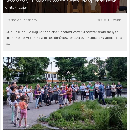
Szombathely – Előadás és megemlékezés Boldog Sándor István
emléknapján
#Magyar Tartomány
2026-06-10, Szerda
Június 8-án, Boldog Sándor István szalézi vértanú testvér emléknapján
Tremmelné Hudik Katalin festőművész és szalézi munkatárs látogatott el
a..