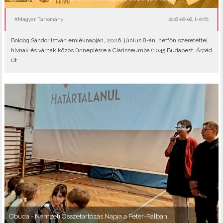
#Magyar Tartomány
2026-06-08, Hétfő
Boldog Sándor István emléknapján, 2026. június 8-án, hétfőn szeretettel
hívnak és várnak közös ünneplésre a Clarisseumba (1045 Budapest, Árpád
út..
Óbuda - Nemzeti Összetartozás Napja a Péter-Pálban