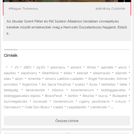
#Magyar Tartomány
2026-06-04, Csütörtök
Az óbudai Szent Péter és Pál Szalézi Általános Iskolában ünnepélyes
keretek között emlékeztek meg a Nemzeti Összetartozás Napjáról. Ebből
a..
Címkék
•
•
•
•
•
•
•
•
•
•
1%
28EK
29.EK
adomány
advent
Afrika
ajándék
akció
•
•
•
•
•
•
•
alapítás
alapítvány
Albertfalva
áldás
áldozat
alkalmazás
állandó
•
•
•
•
•
állás
álom
Amerika
Amoris Laetitia-családév
Ángel Fernández Artime
•
•
•
•
•
•
•
animátor
Argentína
Ars Sacra Fesztivál
avatás
Ázsia
beiktatás
béke
•
•
•
•
•
betegség
bevándorlók
bíboros
bicentenárium
boldoggáavatás
•
•
•
•
•
•
boldoggáavatási eljárás
BoscoFeszt
börtön
Brazília
búcsú
Budapest
•
•
•
•
•
bűnmegelőzés
bűvészet
Centenárium
cigány pasztoráció
cirkusz
•
•
•
•
• ...
Clarisseum
Colle Don Bosco
család
csapatépítés
cserkészek
Összes címke