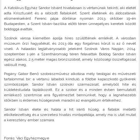
A Katolikus Egyház Sándor Istvánt hivatalosan is vértanúnak tekinti, aki életét
adta Krisztusért és a rábízott fiatalokért. Szent életének és áldozatának
elismeréseként Ferenc pápa döntése nyomán 2013. október 19-én
Budapesten, a Szent István-bazilika előtti téren ünnepélyes keretek között
boldoggá avatták.
Szolnok városa kiemelten ápolja híres szülöttének emlékét. A városban
múzeum őrzi hagyatékát, és 2013 óta egy forgalmas körút is az ő nevét
viseli. A hálaadás leglátványosabb jeleként Szolnok Város Napján, 2014.
szeptember 1-jén a Szentháromság téren felavatták Boldog Sándor István
egész alakos, 2,5 méter magas bronzszobrát, amely közösségi összefogással
valósult meg.
Pogány Gábor Benő szobrászművész alkotása mély teológiai és művészeti
tartalommal bír: a vértanú lábaiból kiinduló, a földbe kapaszkodó gyökerek
szimbolizálják Sándor István szolnoki származását, amelyből hite és
küldetéstudata táplálkozott. Ez a szobor és a minden évben bemutatott
emlékező szentmise arra figyelmeztet bennünket, hogy a legnehezebb
időkben is érdemes hűségesnek maradni az evangélium értékeihez.
Sándor István élete és halála a hit iránti hűség, a fiatalok melletti
elkötelezettség és a szerzetesi hivatás mintapéldája, amely ma is utat mutat
a keresztény ember számára.
Forrás: Váci Egyházmegye