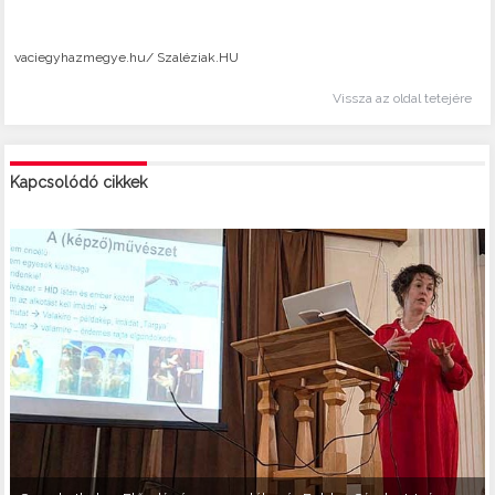
vaciegyhazmegye.hu/ Szaléziak.HU
Vissza az oldal tetejére
Kapcsolódó cikkek