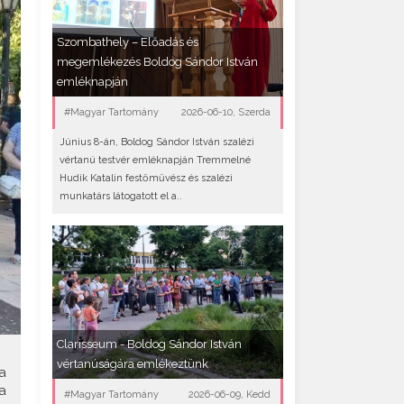
Szombathely – Előadás és
megemlékezés Boldog Sándor István
emléknapján
#Magyar Tartomány
2026-06-10, Szerda
Június 8-án, Boldog Sándor István szalézi
vértanú testvér emléknapján Tremmelné
Hudik Katalin festőművész és szalézi
munkatárs látogatott el a..
Clarisseum - Boldog Sándor István
vértanúságára emlékeztünk
a
a
#Magyar Tartomány
2026-06-09, Kedd