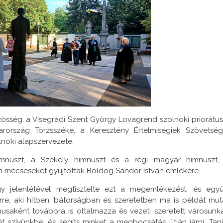
özösség, a Visegrádi Szent György Lovagrend szolnoki priorátus
rország Törzsszéke, a Keresztény Értelmiségiek Szövetség
noki alapszervezete.
mnuszt, a Székely himnuszt és a régi magyar himnuszt,
n mécseseket gyújtottak Boldog Sándor István emlékére.
y jelenlétével megtisztelte ezt a megemlékezést, és együ
re, aki hitben, bátorságban és szeretetben ma is példát mut
saként továbbra is oltalmazza és vezeti szeretett városunka
t szívünkbe, és segíts minket a megbocsátás útján járni. Taní