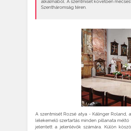
alkalmából. A szentmisét követően mécsest
Szentháromság téren.
A szentmisét Rozsé atya - Kálinger Roland, al
lélekemelő szertartás minden pillanata méltó 
jelentett a jelenlévők számára. Külön köszön