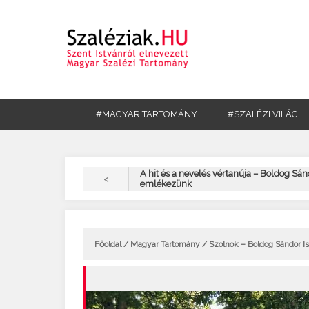
#MAGYAR TARTOMÁNY
#SZALÉZI VILÁG
A hit és a nevelés vértanúja – Boldog Sán
<
emlékezünk
Főoldal
/
Magyar Tartomány
/ Szolnok – Boldog Sándor I