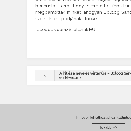
bennünket arra, hogy szeretettel fordulju
megbántottak minket, ahogyan Boldog Sándor
szolnoki csoportjának elnöke.
facebook.com/Szaléziak.HU
A hit és a nevelés vértanúja – Boldog Sán
<
emlékezünk
Hírlevél feliratkozáshoz kattintso
Tovább >>