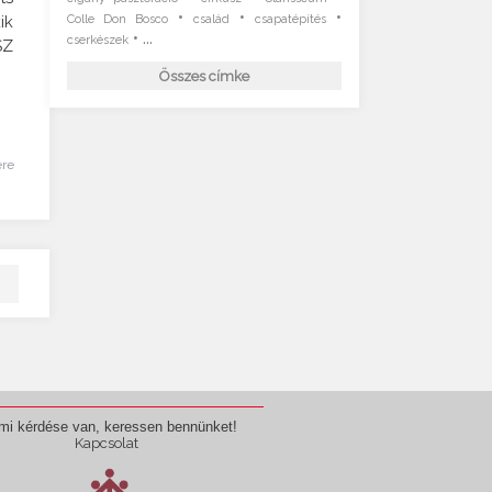
•
•
•
ik
Colle Don Bosco
család
csapatépítés
• ...
cserkészek
SZ
Összes címke
ére
mi kérdése van, keressen bennünket!
Kapcsolat