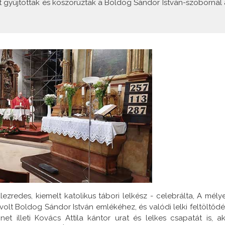
 gyújtottak és koszorúztak a Boldog Sándor István-szobornál 
ezredes, kiemelt katolikus tábori lelkész - celebrálta, A mély
volt Boldog Sándor István emlékéhez, és valódi lelki feltöltődé
et illeti Kovács Attila kántor urat és lelkes csapatát is, ak