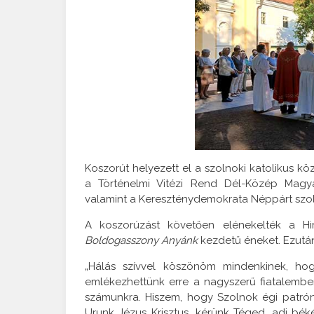
Koszorút helyezett el a szolnoki katolikus k
a Történelmi Vitézi Rend Dél-Közép Magya
valamint a Kereszténydemokrata Néppárt szol
A koszorúzást követően elénekelték a Hi
Boldogasszony Anyánk
kezdetű éneket. Ezutá
„Hálás szívvel köszönöm mindenkinek, hog
emlékezhettünk erre a nagyszerű fiatalember
számunkra. Hiszem, hogy Szolnok égi patrónu
Urunk Jézus Krisztus, kérünk Téged, adj béké