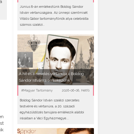
a
Június 8-án emlékeztünk Boldog Sándor
István vértanúságára. Az ünnepi szentmisét
Vitális Gábor tartományfőnök atya celebrálta
számos szalézi..
A hit és a nevelés vértanúja – Boldog
Sándor Istvánra emlékezünk
#Magyar Tartomány
2026-06-08, Hétfő
Boldog Sándor István szalézi szerzetes
testvérre és vértanúra, a 20. századi
egyházüldözés tanújára emlékezik alábbi
en
írásában a Váci Egyházmegye...
st
ik