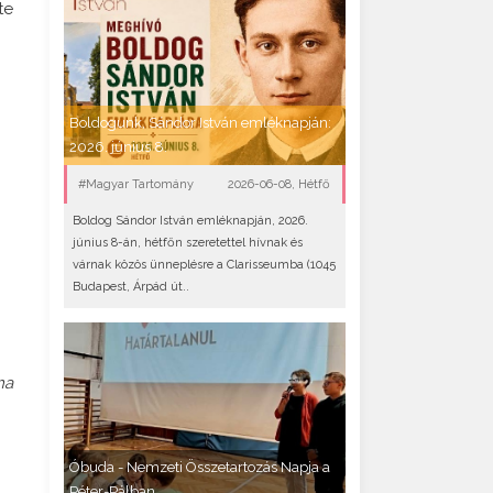
te
Boldogunk, Sándor István emléknapján:
2026. június 8.
#Magyar Tartomány
2026-06-08, Hétfő
Boldog Sándor István emléknapján, 2026.
június 8-án, hétfőn szeretettel hívnak és
várnak közös ünneplésre a Clarisseumba (1045
Budapest, Árpád út..
ma
Óbuda - Nemzeti Összetartozás Napja a
Péter-Pálban