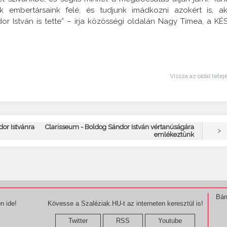
nk embertársaink felé, és tudjunk imádkozni azokért is, ak
 István is tette” – írja közösségi oldalán Nagy Tímea, a KÉ
Vissza az oldal tetej
dor Istvánra
Clarisseum - Boldog Sándor István vértanúságára
>
emlékeztünk
Bár
n ide!
Kövesse a Szaléziak.HU-t az interneten keresztül is!
Twitter
RSS
Youtube