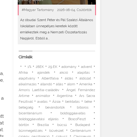
#Magyar Tartomány
2026-06-04, Csütörtök
Az óbudai Szent Péter és Pál Szalézi Általános
Iskolában ünnepélyes keretek között
emlékeztek meg a Nemzeti Összetartozás
Napjáról. Ebből a..
Címkék
•
•
•
•
•
•
•
1%
28EK
29.EK
adomány
advent
•
•
•
•
a,
Afrika
ajándék
akció
alapítás
•
•
•
•
alapítvány
Albertfalva
áldás
áldozat
e,
•
•
•
•
•
alkalmazás
állandó
állás
álom
Amerika
•
Amoris Laetitia-családév
Ángel Fernández
•
•
•
Artime
animátor
Argentína
Ars Sacra
 a
•
•
•
•
•
Fesztivál
avatás
Ázsia
beiktatás
béke
•
•
•
betegség
bevándorlók
bíboros
•
•
bicentenárium
boldoggáavatás
tt
•
•
boldoggáavatási eljárás
BoscoFeszt
at
•
•
•
•
börtön
Brazília
búcsú
Budapest
t.
•
•
•
bűnmegelőzés
bűvészet
Centenárium
•
•
•
ts
cigány pasztoráció
cirkusz
Clarisseum