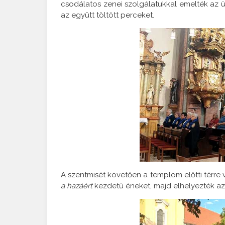
csodálatos zenei szolgálatukkal emelték az
az együtt töltött perceket.
A szentmisét követően a templom előtti térre 
a hazáért
kezdetű éneket, majd elhelyezték az e