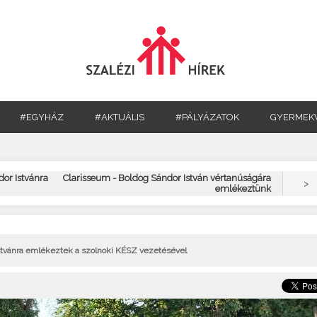
#EGYHÁZ
#AKTUÁLIS
#PÁLYÁZATOK
GYERMEK
dor Istvánra
Clarisseum - Boldog Sándor István vértanúságára
>
emlékeztünk
stvánra emlékeztek a szolnoki KÉSZ vezetésével