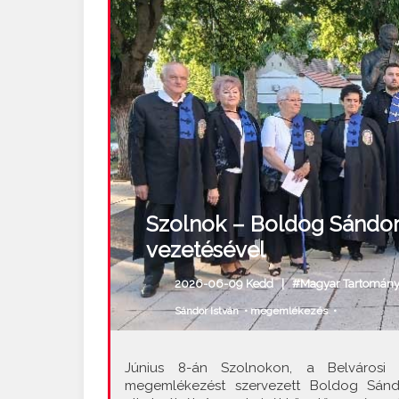
Szolnok – Boldog Sándor 
vezetésével
2026-06-09 Kedd |
#Magyar Tartomán
Sándor István
•
megemlékezés
•
Június 8-án Szolnokon, a Belvárosi
megemlékezést szervezett Boldog Sándor