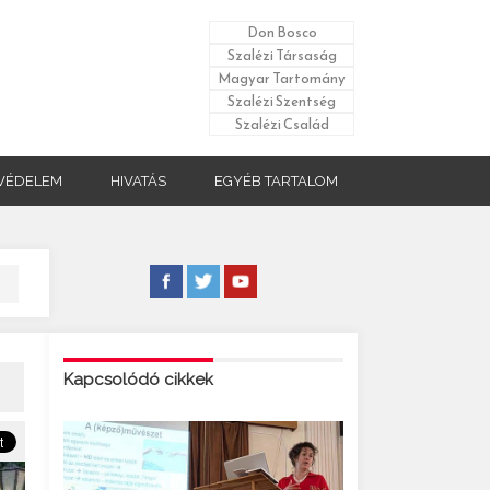
Don Bosco
Szalézi Társaság
Magyar Tartomány
Szalézi Szentség
Szalézi Család
VÉDELEM
HIVATÁS
EGYÉB TARTALOM
Kapcsolódó cikkek