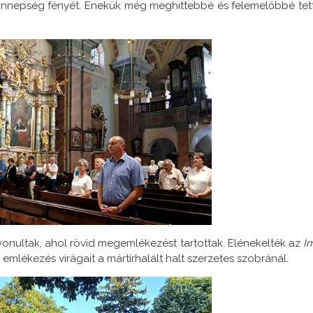
 ünnepség fényét. Énekük még meghittebbé és felemelőbbé tet
vonultak, ahol rövid megemlékezést tartottak. Elénekelték az
I
mlékezés virágait a mártírhalált halt szerzetes szobránál.