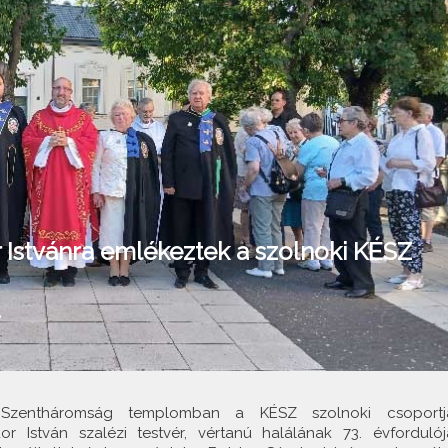
Istvánra emlékeztek a szolnoki KÉSZ
y
 Szentháromság templomban a KÉSZ szolnoki csoportj
 István szalézi testvér, vértanú halálának 73. évfordulój