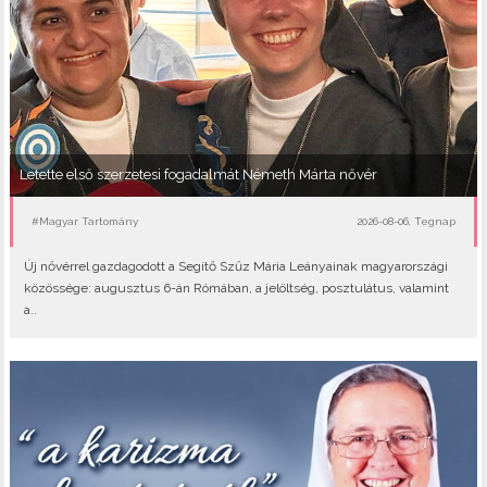
Letette első szerzetesi fogadalmát Németh Márta nővér
#Magyar Tartomány
2026-08-06, Tegnap
Új nővérrel gazdagodott a Segítő Szűz Mária Leányainak magyarországi
közössége: augusztus 6-án Rómában, a jelöltség, posztulátus, valamint
a..