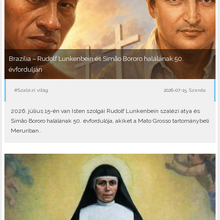
Brazília – Rudolf Lunkenbein és Simão Bororo halálának 50.
évfordulján
#Szalézi világ
2026-07-15, Szerda
2026. július 15-én van Isten szolgái Rudolf Lunkenbein szalézi atya és
Simão Bororo halálának 50. évfordulója, akiket a Mato Grosso tartománybeli
Meruriban..