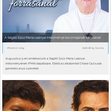
A Segítő Szűz Mária Leányai Intézménye karizmájának forrásánál
#Szalézi világ
2026-08-05, Szerda
Augusztus 5-én emlékezünk a Segítő Szűz Mária Leányai
Intézményének (FMA) alapítására. Ebből az alkalomból Chiara Cazzuola
generális anya üzenetet..