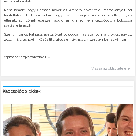
és bántalmazták.
Nem ismert, hogy Carmen nővér és Amparo nővér földi maradványait hol
hantolták el. Tudjuk azonban, hogy a vértanúságuk híre azonnal elterjedt, és
ellenállt az időnek egészen addig, amíg meg nem kezdődött a boldoggá
avatási eljárásuk.
Szent II. János Pál pápa avatta őket boldoggá más spanyol mártírokkal együtt
2011. március 11-én. Közös liturgikus emléknapjuk szeptember 22-én van.
cgfmanet.org/Szaléziak.HU
Vissza az oldal tetejére
Kapcsolódó cikkek