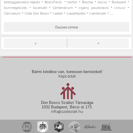
•
•
•
•
•
•
boldoggáavatási eljárás
BoscoFeszt
börtön
Brazília
búcsú
Budapest
•
•
•
•
•
bűnmegelőzés
bűvészet
Centenárium
cigány pasztoráció
cirkusz
•
•
•
•
• ...
Clarisseum
Colle Don Bosco
család
csapatépítés
cserkészek
Összes címke
>
<
Bármi kérdése van, keressen bennünket!
Kapcsolat
Don Bosco Szalézi Társasága
1032 Budapest, Bécsi út 173.
info@szaleziak.hu