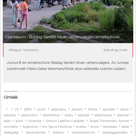
Clarisseum - Boldog Sándor István vértanúságára emlékeztünk
#Magyar Tartomány
2026-06-09, Kedd
Június 8-án emlékeztünk Boldog Sándor István vértanúságára. Az ünnepi
szentmisét Vitális Gábor tartományfőnök atya celebrálta számos szalézi..
Címkék
•
•
•
•
•
•
•
•
•
•
1%
28EK
29.EK
adomány
advent
Afrika
ajándék
akció
•
•
•
•
•
•
•
alapítás
alapítvány
Albertfalva
áldás
áldozat
alkalmazás
állandó
•
•
•
•
•
állás
álom
Amerika
Amoris Laetitia-családév
Ángel Fernández Artime
•
•
•
•
•
•
•
animátor
Argentína
Ars Sacra Fesztivál
avatás
Ázsia
beiktatás
béke
•
•
•
•
•
betegség
bevándorlók
bíboros
bicentenárium
boldoggáavatás