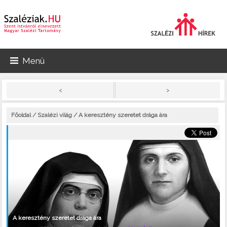
Menü
>
<
Főoldal
/
Szalézi világ
/ A keresztény szeretet drága ára
A keresztény szeretet drága ára