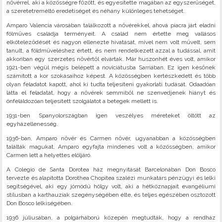
nővérrel, aki a közösségre főzött, és egyesítette magában az egyszerűséget,
a szeretetreméltó eredetiséget és néhány különleges tehetséget.
Amparo Valencia városában találkozott a nővérekkel, ahová piacra járt eladni
fölműves családja terményeit. A család nem értette meg vallásos
elköteleződését és nagyon ellenezte hivatását, mivel nem volt művelt, sem
tanult, a földműveléshez értett, és nem rendelkezett azzal a tudással, amit
akkoriban egy szerzetes nővértől elvártak. Már huszonhét éves volt, amikor
1921-ben végül mégis belépett a novíciátusba Sarriában. Ez igen későnek
számított a kor szokásaihoz képest. A közösségben kertészkedett és több
olyan feladatot kapott, ahol ki tudta teljesíteni gyakorlati tudását. Odaadóan
látta el feladatát, hogy a nővérek semmiből ne szenvedjenek hiányt és
önfeláldozóan teljesített szolgálatot a betegek mellett is.
1931-ben Spanyolországban igen veszélyes méreteket öltött az
egyházellenesség.
1936-ban, Amparo nővér és Carmen nővér, ugyanabban a közösségben
találták magukat. Amparo egyfajta mindenes volt a közösségben, amikor
Carmen lett a helyettes elöljáró.
A Colegio de Santa Dorotea ház megnyitását Barcelonában Don Bosco
tervezte és alapította Dorothea Chopitea szalézi munkatárs pénzügyi és lelki
segítségével, aki egy jómódú hölgy volt, aki a hétköznapjait evangéliumi
stílusban a karthauziak szegénységében élte, és teljes egészében osztozott
Don Bosco lelkiségében.
1936 júliusában, a polgárháború közepén megtudták, hogy a rendház