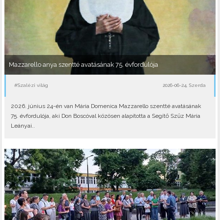
Mazzarello anya szentté avatásának 75. évfordulója
#Szalézi világ
2026-06-24, Szerda
2026. június 24-én van Mária Domenica Mazzarello szentté avatásának
75. évfordulója, aki Don Boscóval közösen alapította a Segítő Szűz Mária
Leányai..