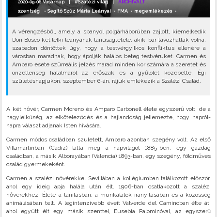
2020-09-06 Vasárnap |
#Szalézi világ
|
ARCHIVÁLT
szentség
•
Segítő Szűz Mária Leányai
•
FMA
•
megemlékezés
•
A vérengzésből, amely a spanyol polgárháborúban zajlott, kiemelkedik
Don Bosco két lelki leányának tanúságtétele, akik, bár távozhattak volna,
szabadon döntöttek úgy, hogy a testvérgyilkos konfliktus ellenére a
városban maradnak, hogy ápolják halálos beteg testvérüket. Carmen és
Amparo esete szürreális jelzés marad minden kor számára a szeretet és
önzetlenség hatalmáról az erőszak és a gyűlölet közepette. Égi
születésnapjukon, szeptember 6-án, rájuk emlékezik a Szalézi Család.
A két nővér, Carmen Moreno és Amparo Carbonell élete egyszerű volt, de a
nagylelkűség, az elköteleződés és a hajlandóság jellemezte, hogy napról-
napra választ adjanak Isten hívására.
Carmen módos családban született, Amparo azonban szegény volt. Az első
Villamartinban (Cádiz) látta meg a napvilágot 1885-ben, egy gazdag
családban, a másik Alborayában (Valencia) 1893-ban, egy szegény, földműves
család gyermekeként.
Carmen a szalézi nővérekkel Sevillában a kollégiumban találkozott először,
ahol egy ideig apja halála után élt. 1906-ban csatlakozott a szalézi
nővérekhez. Élete a tanításban, a munkálatok irányításában és a közösség
animálásában telt. A legintenzívebb éveit Valverde del Caminóban élte át,
ahol együtt élt egy másik szenttel, Eusebia Palominóval, az egyszerű