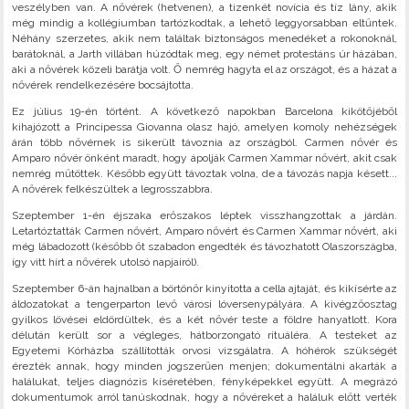
veszélyben van. A nővérek (hetvenen), a tizenkét novícia és tíz lány, akik
még mindig a kollégiumban tartózkodtak, a lehető leggyorsabban eltűntek.
Néhány szerzetes, akik nem találtak biztonságos menedéket a rokonoknál,
barátoknál, a Jarth villában húzódtak meg, egy német protestáns úr házában,
aki a nővérek közeli barátja volt. Ő nemrég hagyta el az országot, és a házat a
nővérek rendelkezésére bocsájtotta.
Ez július 19-én történt. A következő napokban Barcelona kikötőjéből
kihajózott a Principessa Giovanna olasz hajó, amelyen komoly nehézségek
árán több nővérnek is sikerült távoznia az országból. Carmen nővér és
Amparo nővér önként maradt, hogy ápolják Carmen Xammar nővért, akit csak
nemrég műtöttek. Később együtt távoztak volna, de a távozás napja késett...
A nővérek felkészültek a legrosszabbra.
Szeptember 1-én éjszaka erőszakos léptek visszhangzottak a járdán.
Letartóztatták Carmen nővért, Amparo nővért és Carmen Xammar nővért, aki
még lábadozott (később őt szabadon engedték és távozhatott Olaszországba,
így vitt hírt a nővérek utolsó napjairól).
Szeptember 6-án hajnalban a börtönőr kinyitotta a cella ajtaját, és kikísérte az
áldozatokat a tengerparton levő városi lóversenypályára. A kivégzőosztag
gyilkos lövései eldördültek, és a két nővér teste a földre hanyatlott. Kora
délután került sor a végleges, hátborzongató rituáléra. A testeket az
Egyetemi Kórházba szállították orvosi vizsgálatra. A hóhérok szükségét
érezték annak, hogy minden jogszerűen menjen; dokumentálni akarták a
halálukat, teljes diagnózis kíséretében, fényképekkel együtt. A megrázó
dokumentumok arról tanúskodnak, hogy a nővéreket a haláluk előtt verték