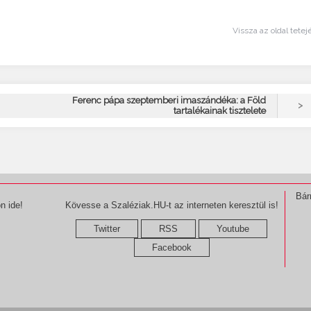
Vissza az oldal tetej
Ferenc pápa szeptemberi imaszándéka: a Föld
>
tartalékainak tisztelete
Bár
n ide!
Kövesse a Szaléziak.HU-t az interneten keresztül is!
Twitter
RSS
Youtube
Facebook