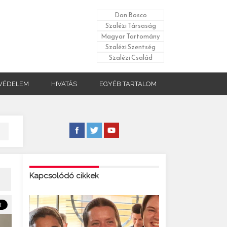
Don Bosco
Szalézi Társaság
Magyar Tartomány
Szalézi Szentség
Szalézi Család
VÉDELEM
HIVATÁS
EGYÉB TARTALOM
Kapcsolódó cikkek