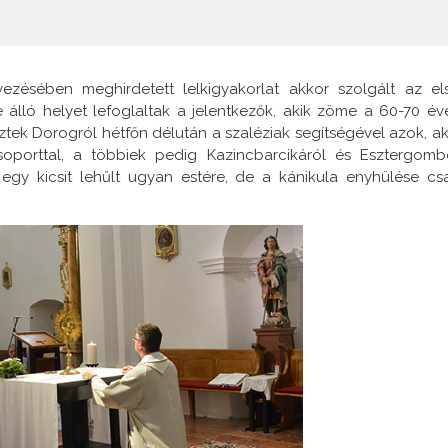
ezésében meghirdetett lelkigyakorlat akkor szolgált az el
álló helyet lefoglaltak a jelentkezők, akik zöme a 60-70 év
eztek Dorogról hétfőn délután a szaléziak segítségével azok, ak
soporttal, a többiek pedig Kazincbarcikáról és Esztergomb
 egy kicsit lehűlt ugyan estére, de a kánikula enyhülése cs