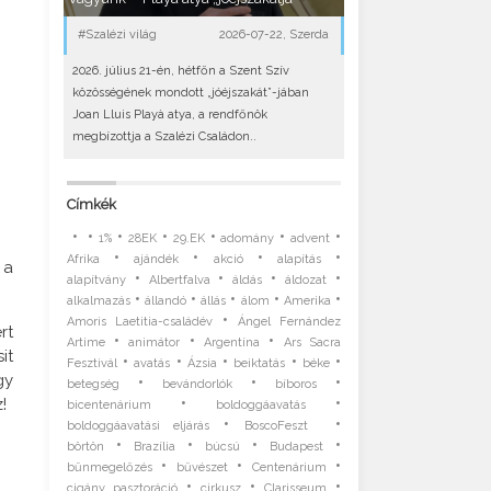
#Szalézi világ
2026-07-22, Szerda
2026. július 21-én, hétfőn a Szent Szív
közösségének mondott „jóéjszakát”-jában
Joan Lluis Playà atya, a rendfőnök
megbízottja a Szalézi Családon..
Címkék
•
•
•
•
•
•
•
1%
28EK
29.EK
adomány
advent
•
•
•
•
Afrika
ajándék
akció
alapítás
 a
•
•
•
•
alapítvány
Albertfalva
áldás
áldozat
•
•
•
•
•
alkalmazás
állandó
állás
álom
Amerika
•
Amoris Laetitia-családév
Ángel Fernández
rt
•
•
•
Artime
animátor
Argentína
Ars Sacra
it
•
•
•
•
•
Fesztivál
avatás
Ázsia
beiktatás
béke
gy
•
•
•
betegség
bevándorlók
bíboros
•
•
!
bicentenárium
boldoggáavatás
•
•
boldoggáavatási eljárás
BoscoFeszt
•
•
•
•
börtön
Brazília
búcsú
Budapest
•
•
•
bűnmegelőzés
bűvészet
Centenárium
•
•
•
cigány pasztoráció
cirkusz
Clarisseum