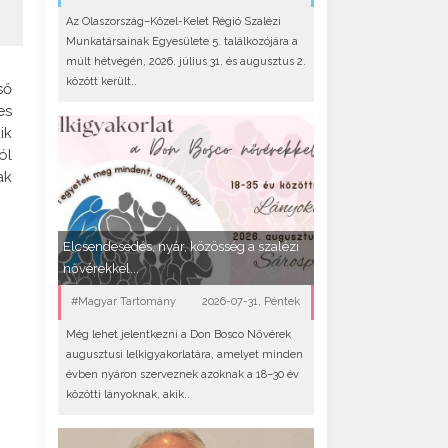
Az Olaszország–Közel-Kelet Régió Szalézi
Munkatársainak Egyesülete 5. találkozójára a
múlt hétvégén, 2026. július 31. és augusztus 2.
között került..
ső
es
ik
ól
ak
Elcsendesedés, nyár, közösség a szalézi
nővérekkel...
#Magyar Tartomány
2026-07-31, Péntek
Még lehet jelentkezni a Don Bosco Nővérek
augusztusi lelkigyakorlatára, amelyet minden
évben nyáron szerveznek azoknak a 18–30 év
közötti lányoknak, akik..