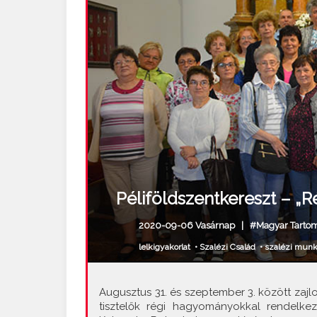
Péliföldszentkereszt – „Ré
2020-09-06 Vasárnap |
#Magyar Tarto
lelkigyakorlat
•
Szalézi Család
•
szalézi munk
Augusztus 31. és szeptember 3. között zajl
tisztelők régi hagyományokkal rendelke