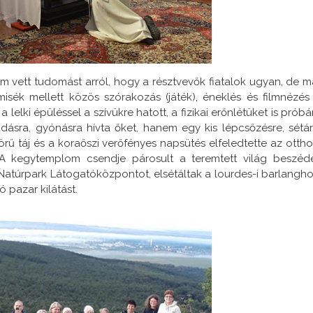
 vett tudomást arról, hogy a résztvevők fiatalok ugyan, de m
isék mellett közös szórakozás (játék), éneklés és filmnézés 
lelki épüléssel a szívükre hatott, a fizikai erőnlétüket is próbá
ásra, gyónásra hívta őket, hanem egy kis lépcsőzésre, sétár
örű táj és a koraőszi verőfényes napsütés elfeledtette az ottho
 A kegytemplom csendje párosult a teremtett világ beszéd
atúrpark Látogatóközpontot, elsétáltak a lourdes-i barlangho
 pazar kilátást.