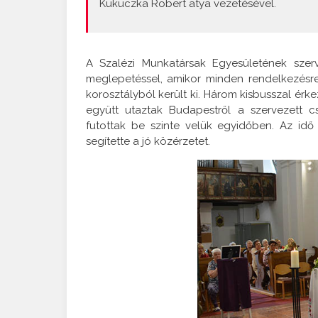
Kukuczka Robert atya vezetésével.
A Szalézi Munkatársak Egyesületének szerv
meglepetéssel, amikor minden rendelkezésre 
korosztályból került ki. Három kisbusszal érk
együtt utaztak Budapestről a szervezett c
futottak be szinte velük egyidőben. Az idő
segítette a jó közérzetet.