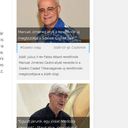
Manuel Jiménez atya a rendfőnök új
ár
megbízottja a Szalézi Család felé
is
ra
#Szalézi világ
2026-07-30, Csütörtök
a,
2026. július 7-én Fabio Attard rendfőnök
ni
Manuel Jiménez Castro atyát nevezte ki a
es
Szalézi Család Titkárságának új rendfőnöki
z,
megbízottjává a 2026–2032..
"Együtt járunk, egy jóslat hordozói
vagyunk" - Playà atya „jóéjszakátja”