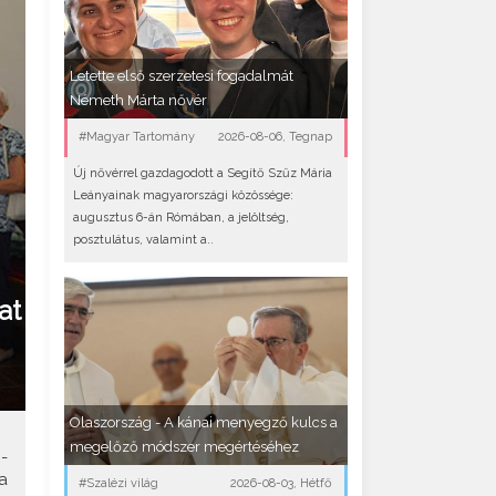
Letette első szerzetesi fogadalmát
Németh Márta nővér
#Magyar Tartomány
2026-08-06, Tegnap
Új nővérrel gazdagodott a Segítő Szűz Mária
Leányainak magyarországi közössége:
augusztus 6-án Rómában, a jelöltség,
posztulátus, valamint a..
at
Olaszország - A kánai menyegző kulcs a
megelőző módszer megértéséhez
-
a
#Szalézi világ
2026-08-03, Hétfő