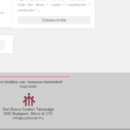
•
•
•
Colle Don Bosco
család
csapatépítés
• ...
cserkészek
ére
Összes címke
mi kérdése van, keressen bennünket!
Kapcsolat
Don Bosco Szalézi Társasága
1032 Budapest, Bécsi út 173.
info@szaleziak.hu