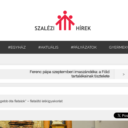
#EGYHÁZ
#AKTUÁLIS
#PÁLYÁZATOK
GYERMEK
Ferenc pápa szeptemberi imaszándéka: a Föld
>
tartalékainak tisztelete
bb óta fiatalok” – fiatalító lelkigyakorlat