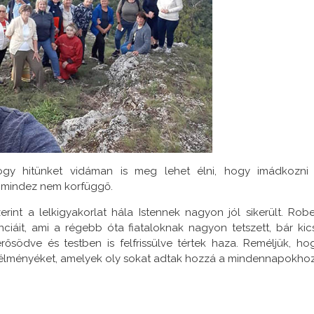
ogy hitünket vidáman is meg lehet élni, hogy imádkozni
gy mindez nem korfüggő.
nt a lelkigyakorlat hála Istennek nagyon jól sikerült. Robe
nciáit, ami a régebb óta fiataloknak nagyon tetszett, bár kics
rősödve és testben is felfrissülve tértek haza. Reméljük, ho
 élményéket, amelyek oly sokat adtak hozzá a mindennapokhoz