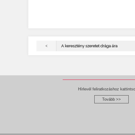
<
A keresztény szeretet drága ára
Hírlevél feliratkozáshoz kattintso
Tovább >>