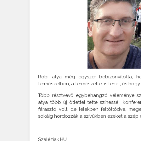
Robi atya még egyszer bebizonyította, h
természetben, a természettel is lehet, és ho
Több résztvevő egybehangzó véleménye szeri
atya több új ötlettel tette színessé konfere
fárasztó volt, de lélekben feltöltődve, mege
sokáig hordozzák a szívükben ezeket a szép
Szaléziak.HU