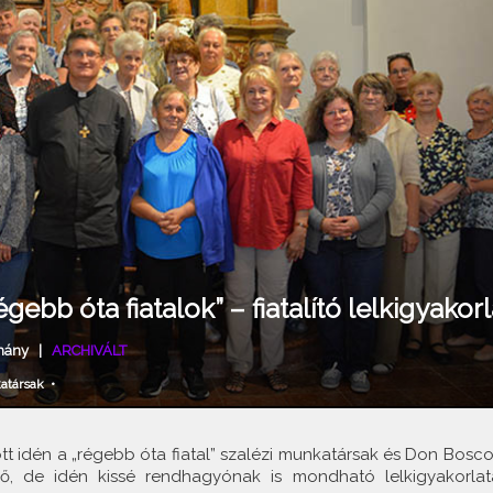
gebb óta fiatalok” – fiatalító lelkigyakorl
mány
|
ARCHIVÁLT
atársak
•
ott idén a „régebb óta fiatal” szalézi munkatársak és Don Bosco
ző, de idén kissé rendhagyónak is mondható lelkigyakorlat