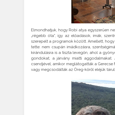
Elmondhatjuk, hogy Robi atya egyszerűen nem
„régebb óta”, így az előadások, imák, szentm
szerepelt a programok között. Amellett, hogy a 
tette: nem csupán imádkozásra, szentségimád
kirándulásra is a tiszta levegőn, ahol a gyöny
gondokat, a járvány miatti aggodalmakat.
csendjével, amikor meglátogatták a Gerecse N
vagy megcsodálták az Öreg-kőről eléjük táruló