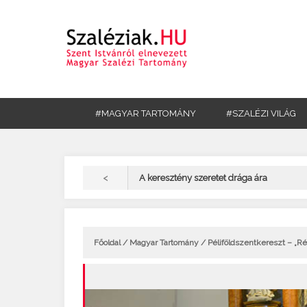
#MAGYAR TARTOMÁNY
#SZALÉZI VILÁG
<
A keresztény szeretet drága ára
Főoldal
/
Magyar Tartomány
/ Péliföldszentkereszt – „Rége