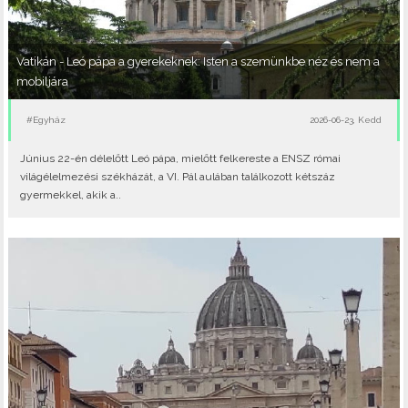
Vatikán - Leó pápa a gyerekeknek: Isten a szemünkbe néz és nem a
mobiljára
#Egyház
2026-06-23, Kedd
Június 22-én délelőtt Leó pápa, mielőtt felkereste a ENSZ római
világélelmezési székházát, a VI. Pál aulában találkozott kétszáz
gyermekkel, akik a..