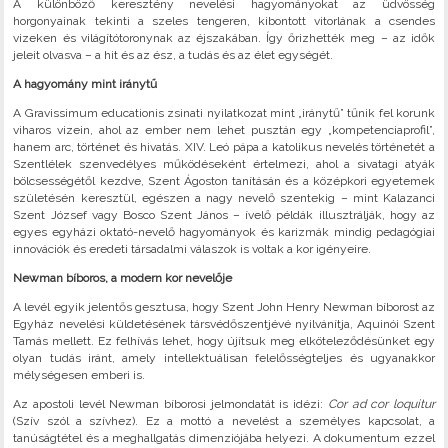
A különböző keresztény nevelési hagyományokat az üdvösség
horgonyainak tekinti a szeles tengeren, kibontott vitorlának a csendes
vizeken és világítótoronynak az éjszakában. Így őrizhették meg – az idők
jeleit olvasva – a hit és az ész, a tudás és az élet egységét.
A hagyomány mint iránytű
A Gravissimum educationis zsinati nyilatkozat mint „iránytű” tűnik fel korunk
viharos vizein, ahol az ember nem lehet pusztán egy „kompetenciaprofil”,
hanem arc, történet és hivatás. XIV. Leó pápa a katolikus nevelés történetét a
Szentlélek szenvedélyes működéseként értelmezi, ahol a sivatagi atyák
bölcsességétől kezdve, Szent Ágoston tanításán és a középkori egyetemek
születésén keresztül, egészen a nagy nevelő szentekig – mint Kalazanci
Szent József vagy Bosco Szent János – ívelő példák illusztrálják, hogy az
egyes egyházi oktató-nevelő hagyományok és karizmák mindig pedagógiai
innovációk és eredeti társadalmi válaszok is voltak a kor igényeire.
Newman bíboros, a modern kor nevelője
A levél egyik jelentős gesztusa, hogy Szent John Henry Newman bíborost az
Egyház nevelési küldetésének társvédőszentjévé nyilvánítja, Aquinói Szent
Tamás mellett. Ez felhívás lehet, hogy újítsuk meg elköteleződésünket egy
olyan tudás iránt, amely intellektuálisan felelősségteljes és ugyanakkor
mélységesen emberi is.
Az apostoli levél Newman bíborosi jelmondatát is idézi:
Cor ad cor loquitur
(Szív szól a szívhez). Ez a mottó a nevelést a személyes kapcsolat, a
tanúságtétel és a meghallgatás dimenziójába helyezi. A dokumentum ezzel