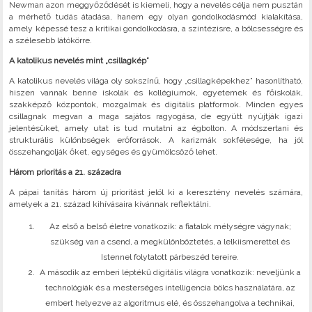
Newman azon meggyőződését is kiemeli, hogy a nevelés célja nem pusztán
a mérhető tudás átadása, hanem egy olyan gondolkodásmód kialakítása,
amely képessé tesz a kritikai gondolkodásra, a szintézisre, a bölcsességre és
a szélesebb látókörre.
A katolikus nevelés mint „csillagkép”
A katolikus nevelés világa oly sokszínű, hogy „csillagképekhez” hasonlítható,
hiszen vannak benne iskolák és kollégiumok, egyetemek és főiskolák,
szakképző központok, mozgalmak és digitális platformok. Minden egyes
csillagnak megvan a maga sajátos ragyogása, de együtt nyújtják igazi
jelentésüket, amely utat is tud mutatni az égbolton. A módszertani és
strukturális különbségek erőforrások. A karizmák sokfélesége, ha jól
összehangolják őket, egységes és gyümölcsöző lehet.
Három prioritás a 21. századra
A pápai tanítás három új prioritást jelöl ki a keresztény nevelés számára,
amelyek a 21. század kihívásaira kívánnak reflektálni.
Az első a belső életre vonatkozik: a fiatalok mélységre vágynak;
szükség van a csend, a megkülönböztetés, a lelkiismerettel és
Istennel folytatott párbeszéd tereire.
A második az emberi léptékű digitális világra vonatkozik: neveljünk a
technológiák és a mesterséges intelligencia bölcs használatára, az
embert helyezve az algoritmus elé, és összehangolva a technikai,