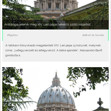
Antológia jelenik meg XIV. Leó pápa békéről szóló írásaiból
#Egyház
2026-07-22, Szerda
A Vatikáni Könyvkiadó megjelenteti XIV. Leó pápa új könyvét, melynek
címe: „Lefegyverzett és lefegyverző. A béke ajándék”. Alessandro Banfi
gondozta a..