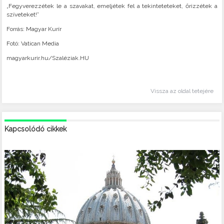
„Fegyverezzétek le a szavakat, emeljétek fel a tekinteteteket, őrizzétek a
szíveteket!”
Forrás: Magyar Kurír
Fotó: Vatican Media
magyarkurir.hu/Szaléziak.HU
Vissza az oldal tetejére
Kapcsolódó cikkek