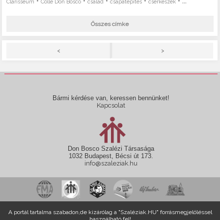
•
•
•
•
• ...
Clarisseum
Colle Don Bosco
család
csapatépítés
cserkészek
Összes címke
>
<
Bármi kérdése van, keressen bennünket!
Kapcsolat
Don Bosco Szalézi Társasága
1032 Budapest, Bécsi út 173.
info@szaleziak.hu
A portál tartalma szabadon,de kizárólag a "Szaléziak.HU" forrásmegjelöléssel
használható fel!