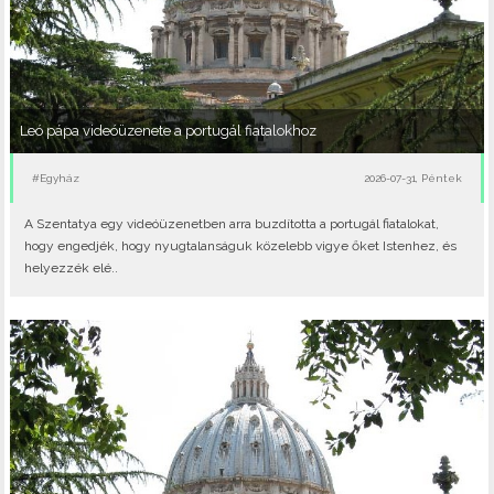
Leó pápa videóüzenete a portugál fiatalokhoz
#Egyház
2026-07-31, Péntek
A Szentatya egy videóüzenetben arra buzdította a portugál fiatalokat,
hogy engedjék, hogy nyugtalanságuk közelebb vigye őket Istenhez, és
helyezzék elé..