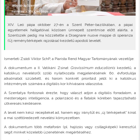
2025-10-29 Szerda |
#Egyház
nevelés
•
XIV. Leó pápa
•
XIV. Leó pápa október 27-én a Szent Péter-bazilikában, a pápai
egyetemek hallgatóival közösen ünnepelt szentmise előtt aláírta, a
Szentszék pedig ma közzétette a Disegnare nuove mappe di speranza
(Új reménytérképek rajzolása) kezdetű apostoli levelét.
Ismerteti Zsódi Viktor SchP, a Piarista Rend Magyar Tartományának vezetője:
A dokumentum a II. Vatikáni Zsinat
Gravissimum educationis
kezdetű, a
katolikus nevelésről szóló nyilatkozata megjelenésének 60. évfordulója
alkalmából született, és három konkrét prioritást jelöl ki a katolikus
intézmények számára a digitális kor kihívásaira válaszolva.
A Szentatya fontosnak érezte, hogy választ adjon a digitális forradalom, a
mesterséges intelligencia, a polarizáció és a fiatalok körében tapasztalható
útkeresés kérdéseire.
A levél nem kész recepteket ad, hanem egy iránytűt és „új térképeket” kínál
a mai széttöredezett nevelési környezetben.
A dokumentum több metaforán (pl. hajózás vagy csillagképek) keresztül
segít minket közelebb üzenetének megértéséhez.