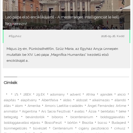
Leó pápa első enciklikájáról - A mesterséges intelligenciát le kell
fegyverezni!
#Egyház
2026-05-26, Kedd
Május 25-én, Pünkösdhétfőn, Szűz Mária, az Egyház Anyja ünnepén
mutatták be XIV. Leó pápa „Magnifica Humanitas” kezdetű első
enciklikáját a..
Címkék
•
•
•
•
•
•
•
•
•
•
1%
28EK
29.EK
adomány
advent
Afrika
ajándék
akció
•
•
•
•
•
•
•
alapítás
alapítvány
Albertfalva
áldás
áldozat
alkalmazás
állandó
•
•
•
•
•
állás
álom
Amerika
Amoris Laetitia-családév
Ángel Fernández Artime
•
•
•
•
•
•
•
animátor
Argentína
Ars Sacra Fesztivál
avatás
Ázsia
beiktatás
béke
•
•
•
•
•
betegség
bevándorlók
bíboros
bicentenárium
boldoggáavatás
•
•
•
•
•
•
boldoggáavatási eljárás
BoscoFeszt
börtön
Brazília
búcsú
Budapest
•
•
•
•
•
bűnmegelőzés
bűvészet
Centenárium
cigány pasztoráció
cirkusz