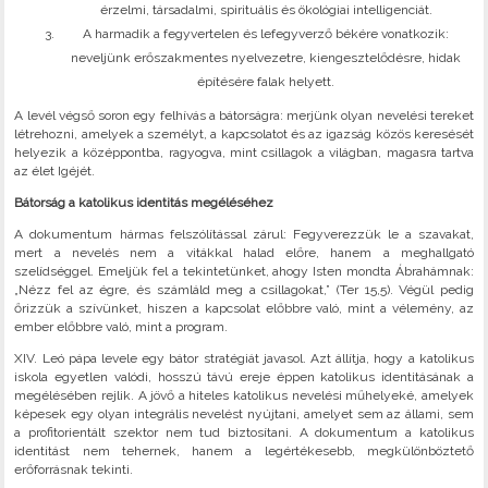
érzelmi, társadalmi, spirituális és ökológiai intelligenciát.
A harmadik a fegyvertelen és lefegyverző békére vonatkozik:
neveljünk erőszakmentes nyelvezetre, kiengesztelődésre, hidak
építésére falak helyett.
A levél végső soron egy felhívás a bátorságra: merjünk olyan nevelési tereket
létrehozni, amelyek a személyt, a kapcsolatot és az igazság közös keresését
helyezik a középpontba, ragyogva, mint csillagok a világban, magasra tartva
az élet Igéjét.
Bátorság a katolikus identitás megéléséhez
A dokumentum hármas felszólítással zárul: Fegyverezzük le a szavakat,
mert a nevelés nem a vitákkal halad előre, hanem a meghallgató
szelídséggel. Emeljük fel a tekintetünket, ahogy Isten mondta Ábrahámnak:
„Nézz fel az égre, és számláld meg a csillagokat,” (Ter 15,5). Végül pedig
őrizzük a szívünket, hiszen a kapcsolat előbbre való, mint a vélemény, az
ember előbbre való, mint a program.
XIV. Leó pápa levele egy bátor stratégiát javasol. Azt állítja, hogy a katolikus
iskola egyetlen valódi, hosszú távú ereje éppen katolikus identitásának a
megélésében rejlik. A jövő a hiteles katolikus nevelési műhelyeké, amelyek
képesek egy olyan integrális nevelést nyújtani, amelyet sem az állami, sem
a profitorientált szektor nem tud biztosítani. A dokumentum a katolikus
identitást nem tehernek, hanem a legértékesebb, megkülönböztető
erőforrásnak tekinti.