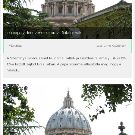
Leó pápa videóüzenete a brazil fiataloknak
#Egyház
2026-07-30, Csütörtök
A Szentatya videóüzenet küldött a Halleluja Fesztiválra, amely július 22-
26-a között zajlott Brazíliában. A pápa örömmel állapította meg, hogy a
fiatalok..