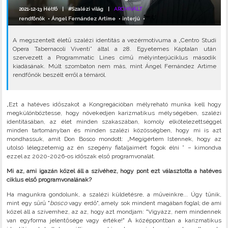
2021-12-13 Hétfő |
#Szalézi világ
|
ARCHIVÁLT
rendfőnök
•
Ángel Fernández Artime
•
interjú
•
A megszentelt életű szalézi identitás a vezérmotívuma a „Centro Studi
Opera Tabernacoli Viventi” által a 28. Egyetemes Káptalan után
szervezett a Programmatic Lines című mélyinterjúciklus második
kiadásának. Múlt szombaton nem más, mint Ángel Fernández Artime
rendfőnök beszélt erről a témáról.
„Ezt a hatéves időszakot a Kongregációban mélyreható munka kell hogy
megkülönböztesse, hogy növekedjen karizmatikus mélységében, szalézi
identitásában, az élet minden szakaszában, komoly elkötelezettséggel
minden tartományban és minden szalézi közösségben, hogy mi is azt
mondhassuk, amit Don Bosco mondott: „Megígértem Istennek, hogy az
utolsó lélegzetemig az én szegény fiataljaimért fogok élni ” – kimondva
ezzel az 2020-2026-os időszak első programvonalát.
Mi az, ami igazán közel áll a szívéhez, hogy pont ezt választotta a hatéves
ciklus első programvonalának?
Ha magunkra gondolunk, a szalézi küldetésre, a műveinkre... Úgy tűnik,
mint egy sűrű "
bosco
vagy erdő", amely sok mindent magában foglal; de ami
közel áll a szívemhez, az az, hogy azt mondjam: "Vigyázz, nem mindennek
van egyforma jelentősége vagy értéke!" A középpontban a karizmatikus