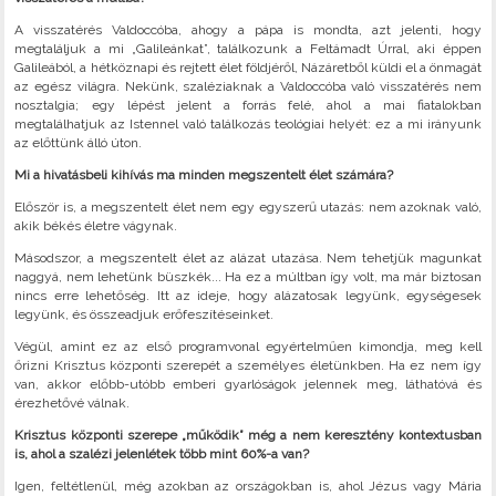
A visszatérés Valdoccóba, ahogy a pápa is mondta, azt jelenti, hogy
megtaláljuk a mi „Galileánkat”, találkozunk a Feltámadt Úrral, aki éppen
Galileából, a hétköznapi és rejtett élet földjéről, Názáretből küldi el a önmagát
az egész világra. Nekünk, szaléziaknak a Valdoccóba való visszatérés nem
nosztalgia; egy lépést jelent a forrás felé, ahol a mai fiatalokban
megtalálhatjuk az Istennel való találkozás teológiai helyét: ez a mi irányunk
az előttünk álló úton.
Mi a hivatásbeli kihívás ma minden megszentelt élet számára?
Először is, a megszentelt élet nem egy egyszerű utazás: nem azoknak való,
akik békés életre vágynak.
Másodszor, a megszentelt élet az alázat utazása. Nem tehetjük magunkat
naggyá, nem lehetünk büszkék... Ha ez a múltban így volt, ma már biztosan
nincs erre lehetőség. Itt az ideje, hogy alázatosak legyünk, egységesek
legyünk, és összeadjuk erőfeszítéseinket.
Végül, amint ez az első programvonal egyértelműen kimondja, meg kell
őrizni Krisztus központi szerepét a személyes életünkben. Ha ez nem így
van, akkor előbb-utóbb emberi gyarlóságok jelennek meg, láthatóvá és
érezhetővé válnak.
Krisztus központi szerepe „működik” még a nem keresztény kontextusban
is, ahol a szalézi jelenlétek több mint 60%-a van?
Igen, feltétlenül, még azokban az országokban is, ahol Jézus vagy Mária