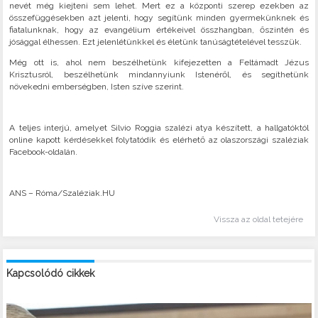
nevét még kiejteni sem lehet. Mert ez a központi szerep ezekben az
összefüggésekben azt jelenti, hogy segítünk minden gyermekünknek és
fiatalunknak, hogy az evangélium értékeivel összhangban, őszintén és
jósággal élhessen. Ezt jelenlétünkkel és életünk tanúságtételével tesszük.
Még ott is, ahol nem beszélhetünk kifejezetten a Feltámadt Jézus
Krisztusról, beszélhetünk mindannyiunk Istenéről, és segíthetünk
növekedni emberségben, Isten szíve szerint.
A teljes interjú, amelyet Silvio Roggia szalézi atya készített, a hallgatóktól
online kapott kérdésekkel folytatódik és elérhető az olaszországi szaléziak
Facebook-oldalán.
ANS – Róma/Szaléziak.HU
Vissza az oldal tetejére
Kapcsolódó cikkek