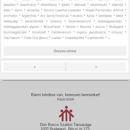
•
•
•
•
•
•
•
alapítás
alapítvány
Albertfalva
áldás
áldozat
alkalmazás
állandó
•
•
•
•
•
állás
álom
Amerika
Amoris Laetitia-családév
Ángel Fernández Artime
•
•
•
•
•
•
•
animátor
Argentína
Ars Sacra Fesztivál
avatás
Ázsia
beiktatás
béke
•
•
•
•
•
betegség
bevándorlók
bíboros
bicentenárium
boldoggáavatás
•
•
•
•
•
•
boldoggáavatási eljárás
BoscoFeszt
börtön
Brazília
búcsú
Budapest
•
•
•
•
•
bűnmegelőzés
bűvészet
Centenárium
cigány pasztoráció
cirkusz
•
•
•
•
• ...
Clarisseum
Colle Don Bosco
család
csapatépítés
cserkészek
Összes címke
>
<
Bármi kérdése van, keressen bennünket!
Kapcsolat
Don Bosco Szalézi Társasága
1032 Budapest, Bécsi út 173.