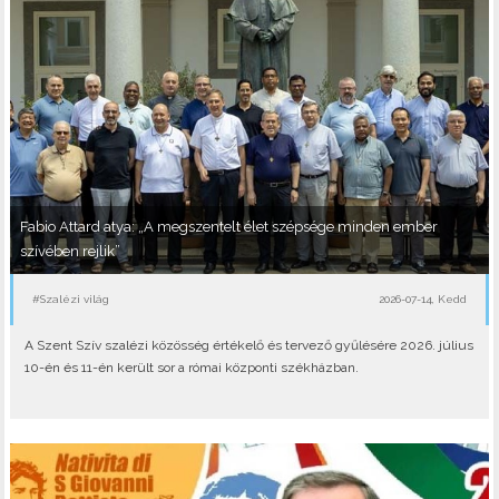
Fabio Attard atya: „A megszentelt élet szépsége minden ember
szívében rejlik”
#Szalézi világ
2026-07-14, Kedd
A Szent Szív szalézi közösség értékelő és tervező gyűlésére 2026. július
10-én és 11-én került sor a római központi székházban.