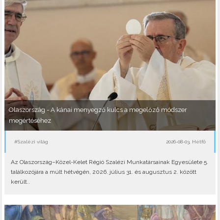
Olaszország - A kánai menyegző kulcs a megelőző módszer
megértéséhez
#Szalézi világ
2026-08-03, Hétfő
Az Olaszország–Közel-Kelet Régió Szalézi Munkatársainak Egyesülete 5.
találkozójára a múlt hétvégén, 2026. július 31. és augusztus 2. között
került..