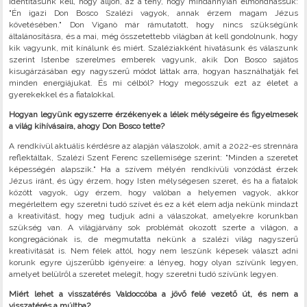
identitásunk kell, hogy álljon, az a tény, hogy mindannyian elmondhassuk:
"Én igazi Don Bosco Szalézi vagyok, annak érzem magam Jézus
követésében." Don Viganò már rámutatott, hogy nincs szükségünk
általánosításra, és a mai, még összetettebb világban át kell gondolnunk, hogy
kik vagyunk, mit kínálunk és miért. Szaléziakként hivatásunk és válaszunk
szerint Istenbe szerelmes emberek vagyunk, akik Don Bosco sajátos
kisugárzásában egy nagyszerű módot láttak arra, hogyan használhatják fel
minden energiájukat. És mi célból? Hogy megosszuk ezt az életet a
gyerekekkel és a fiatalokkal.
Hogyan legyünk egyszerre érzékenyek a lélek mélységeire és figyelmesek
a világ kihívásaira, ahogy Don Bosco tette?
A rendkívül aktuális kérdésre az alapján válaszolok, amit a 2022-es strennára
reflektáltak, Szalézi Szent Ferenc szellemisége szerint: "Minden a szeretet
képességén alapszik." Ha a szívem mélyén rendkívüli vonzódást érzek
Jézus iránt, és úgy érzem, hogy Isten mélységesen szeret, és ha a fiatalok
között vagyok, úgy érzem, hogy valóban a helyemen vagyok, akkor
megérleltem egy szeretni tudó szívet és ez a két elem adja nekünk mindazt
a kreativitást, hogy meg tudjuk adni a válaszokat, amelyekre korunkban
szükség van. A világjárvány sok problémát okozott szerte a világon, a
kongregációnak is, de megmutatta nekünk a szalézi világ nagyszerű
kreativitását is. Nem félek attól, hogy nem leszünk képesek választ adni
korunk egyre újszerűbb igényeire: a lényeg, hogy olyan szívünk legyen,
amelyet belülről a szeretet melegít, hogy szeretni tudó szívünk legyen.
Miért lehet a visszatérés Valdoccóba a jövő felé vezető út, és nem a
visszatérés a múltba?