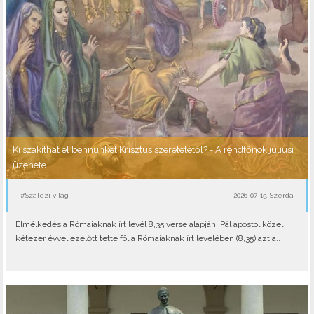
Ki szakíthat el bennünket Krisztus szeretetétől? - A rendfőnök júliusi
üzenete
#Szalézi világ
2026-07-15, Szerda
Elmélkedés a Rómaiaknak írt levél 8,35 verse alapján: Pál apostol közel
kétezer évvel ezelőtt tette föl a Rómaiaknak írt levelében (8,35) azt a..