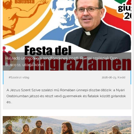
Hálaadó ünnepség a rendfőnöknek 2026: Római szaléziak Don
Bosco 11. utódja körül
#Szalézi világ
2026-06-23, Kedd
A Jézus Szent Szíve szalézi mű Rómában ünnepi díszbe öltözik: a Nyári
Oratóriumban játszó és részt vevő gyermekek és fiatalok között girlandok
és..