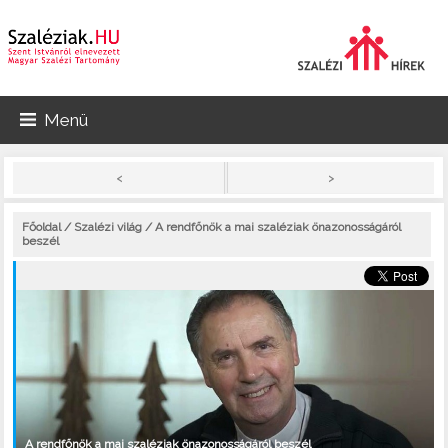
Menü
>
<
Főoldal
/
Szalézi világ
/ A rendfőnök a mai szaléziak önazonosságáról
beszél
A rendfőnök a mai szaléziak önazonosságáról beszél