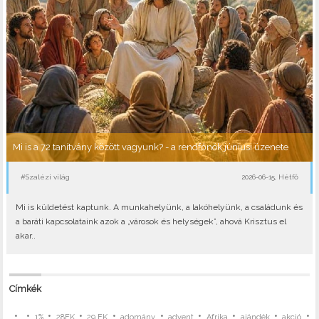
Mi is a 72 tanítvány között vagyunk? - a rendfőnök júniusi üzenete
#Szalézi világ
2026-06-15, Hétfő
Mi is küldetést kaptunk. A munkahelyünk, a lakóhelyünk, a családunk és
a baráti kapcsolataink azok a „városok és helységek”, ahová Krisztus el
akar..
Címkék
•
•
•
•
•
•
•
•
•
•
1%
28EK
29.EK
adomány
advent
Afrika
ajándék
akció