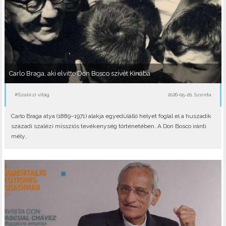
Carlo Braga, aki elvitte Don Bosco szívét Kínába
#Szalézi világ
2026-05-20, Szerda
Carlo Braga atya (1889–1971) alakja egyedülálló helyet foglal el a huszadik
századi szalézi missziós tevékenység történetében. A Don Bosco iránti
mély..