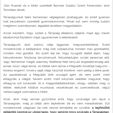
„Don Ruának és a többi szeretett fiamnak Szalézi Szent Ferencben, akik
Torinóban élnek.
Társaságunkat talán hamarosan véglegesen jóváhagyják, és ezért gyakran
kell beszélnem szeretett gyermekeimmel. Mivel ezt nem mindig tudom
megtenni személyesen, legalább levélben megpróbálom.
Azzal kezdem, hogy szólok a Társaság általános céljáról, majd egy másik
alkalommal folytatom majd ugyanennek a betartásáról.
Társaságunk első számú célja tagjainak megszentelődése. Ezért
mindenkinek a belépéskor meg kell szabadulnia minden más gondolattól,
minden más gondtól. Aki azért lép be, hogy nyugodt életet éljen, hogy
kényelmesen folytassa tanulmányait, felszabaduljon szülei parancsai alól,
vagy felmentse magát valamely felettese felé irányuló engedelmesség alól,
annak rossz vége lenne, és többé nem lenne a Megváltó követője (seguimi -
kövess engem), mivel a saját világi hasznát követné, nem pedig a lelke javát.
Az apostoloknak a Megváltó örök országot ígért, de nem azért, mert
elhagyták a világot, hanem azért, mert késznek vallották magukat, hogy
elhagyva azt kövessék őt a megpróbáltatásokban; ahogy valóban meg is
tették, életüket kitöltve munkával, vezekléssel és szenvedéssel, végül
vértanúságot szenvedve a hitért.
Azok, akik meg vannak győződve arról, hogy szüksége van rájuk a
Társaságnak, még jó céllal sem léphetnek be és nem maradhatnak. Ezt
mindenkinek világosan be kell vésnie elméjébe és szívébe:
a legfelsőbb
elöljárótól kezdve az utolsó tagig, hogy senkire nincs szükség a Társaságban
.