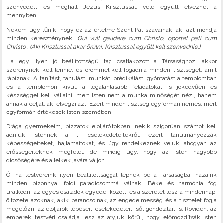
szenvedett és meghalt Jézus Krisztussal, vele együtt élvezhet a
mennyben.
Nekem úgy tűnik, hogy ez az értelme Szent Pál szavainak, aki azt mondja
minden kereszténynek:
Qui vult gaudere cum Christo, oportet pati cum
Christo . (Aki Krisztussal akar örülni, Krisztussal együtt kell szenvednie.)
Ha egy ilyen jó beállítottságú tag csatlakozott a Társasághoz, akkor
szerénynek kell lennie, és örömmel kell fogadnia minden tisztséget, amit
rábíznak. A tanítást, tanulást, munkát, prédikálást, gyóntatást a templomban
és a templomon kívül, a legalantasabb feladatokat is jókedvűen és
készséggel kell vállalni, mert Isten nem a munka minőségét nézi, hanem
annak a célját, aki elvégzi azt. Ezért minden tisztség egyformán nemes, mert
egyformán értékesek Isten szemében
Drága gyermekeim, bízzatok elöljáróitokban: nekik szigorúan számot kell
adniuk Istennek a ti cselekedeteitekről, ezért tanulmányozzák
képességeiteket, hajlamaitokat, és úgy rendelkeznek velük, ahogyan az
erősségeiteknek megfelel, de mindig úgy, hogy az Isten nagyobb
dicsőségére és a lelkek javára váljon.
Ó, ha testvéreink ilyen beállítottsággal lépnek be a Társaságba, házaink
minden bizonnyal földi paradicsommá válnak. Béke és harmónia fog
uralkodni az egyes családok egyedei között, és a szeretet lesz a mindennapi
öltözete azoknak, akik parancsolnak, az engedelmesség és a tisztelet fogja
megelőzni az elöljárók lépéseit, cselekedeteit, sőt gondolatait is. Röviden, az
emberek testvéri családja lesz az atyjuk körül, hogy előmozdítsák Isten