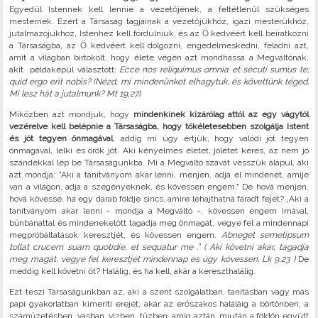
Egyedül Istennek kell lennie a vezetőjének, a feltétlenül szükséges
mesternek. Ezért a Társaság tagjainak a vezetőjükhöz, igazi mesterükhöz,
jutalmazójukhoz, Istenhez kell fordulniuk, és az Ő kedvéért kell beiratkozni
a Társaságba, az Ő kedvéért kell dolgozni, engedelmeskedni, feladni azt,
amit a világban birtokolt, hogy élete végén azt mondhassa a Megváltónak,
akit példaképül választott:
Ecce nos reliquimus omnia et secuti sumus te;
quid ergo erit nobis? (Nézd, mi mindenünket elhagytuk, és követtünk téged.
Mi lesz hát a jutalmunk? Mt 19,27)
Miközben azt mondjuk, hogy
mindenkinek kizárólag attól az egy vágytól
vezérelve kell belépnie a Társaságba, hogy tökéletesebben szolgálja Istent
és jót tegyen önmagával
, addig mi úgy értjük, hogy valódi jót tegyen
önmagával, lelki és örök jót. Aki kényelmes életet, jólétet keres, az nem jó
szándékkal lép be Társaságunkba. Mi a Megváltó szavát vesszük alapul, aki
azt mondja: "Aki a tanítványom akar lenni, menjen, adja el mindenét, amije
van a világon, adja a szegényeknek, és kövessen engem." De hová menjen,
hová kövesse, ha egy darab földje sincs, amire lehajthatná fáradt fejét? „Aki a
tanítványom akar lenni - mondja a Megváltó -, kövessen engem imával,
bűnbánattal és mindenekelőtt tagadja meg önmagát, vegye fel a mindennapi
megpróbáltatások keresztjét, és kövessen engem.
Abneget semetipsum
tollat crucem suam quotidie, et sequatur me .” ( Aki követni akar, tagadja
meg magát, vegye fel keresztjét mindennap és úgy kövessen. Lk 9,23 )
De
meddig kell követni őt? Halálig, és ha kell, akár a kereszthalálig.
Ezt teszi Társaságunkban az, aki a szent szolgálatban, tanításban vagy más
papi gyakorlatban kimeríti erejét, akár az erőszakos haláláig a börtönben, a
száműzetésben, vasban, vízben, tűzben, amíg aztán, miután a földön együtt