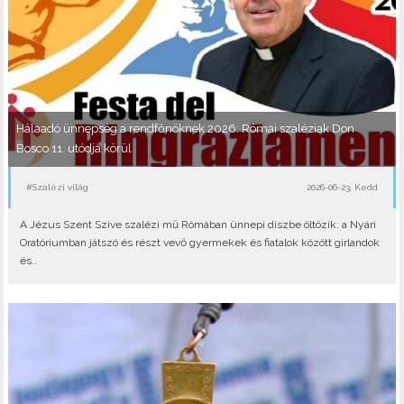
Hálaadó ünnepség a rendfőnöknek 2026: Római szaléziak Don
Bosco 11. utódja körül
#Szalézi világ
2026-06-23, Kedd
A Jézus Szent Szíve szalézi mű Rómában ünnepi díszbe öltözik: a Nyári
Oratóriumban játszó és részt vevő gyermekek és fiatalok között girlandok
és..