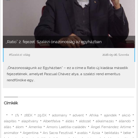
„Ratio” 2. fejezet: Szalézi önazonosság az egyházban
#Szalézi világ
2026-05-06, Szerda
„Önazonosságunk az Egyházban” – ez a címe a Ratio új kiadása második
fejezetének, amelyet Pascual Chávez atya, a szalézi rend emeritus
rendfőnöke egy..
Címkék
•
•
•
•
•
•
•
•
•
•
1%
28EK
29.EK
adomány
advent
Afrika
ajándék
akció
•
•
•
•
•
•
•
alapítás
alapítvány
Albertfalva
áldás
áldozat
alkalmazás
állandó
•
•
•
•
•
állás
álom
Amerika
Amoris Laetitia-családév
Ángel Fernández Artime
•
•
•
•
•
•
•
animátor
Argentína
Ars Sacra Fesztivál
avatás
Ázsia
beiktatás
béke