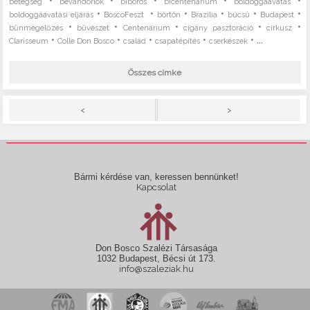
•
•
•
•
•
betegség
bevándorlók
bíboros
bicentenárium
boldoggáavatás
•
•
•
•
•
•
boldoggáavatási eljárás
BoscoFeszt
börtön
Brazília
búcsú
Budapest
•
•
•
•
•
bűnmegelőzés
bűvészet
Centenárium
cigány pasztoráció
cirkusz
•
•
•
•
• ...
Clarisseum
Colle Don Bosco
család
csapatépítés
cserkészek
Összes címke
>
<
Bármi kérdése van, keressen bennünket!
Kapcsolat
Don Bosco Szalézi Társasága
1032 Budapest, Bécsi út 173.
info@szaleziak.hu