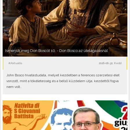
Ismerjük meg Don Boscót 10. - Don Bosco az útelágazásnál
#Aktuális
2026-06-30, Kedd
John Bosco hivatástudata, melyet kezdetben a ferences szerzetesi élet
vonzott, mint a tökéletesség és a belső küzdelem útja, kezdettől fogva
nem volt..