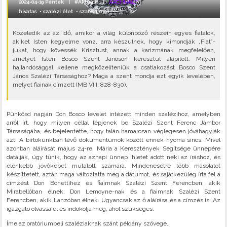
2024-04-19 Péntek |
#Aktuális
|
ARCHIVÁLT
hivatas
•
szalézi élet
•
szalézi élet
•
Közeledik az az idő, amikor a világ különböző részein egyes fiatalok,
akiket Isten kegyelme vonz, arra készülnek, hogy kimondják „Fiat”-
jukat, hogy kövessék Krisztust, annak a karizmának megfelelően,
amelyet Isten Bosco Szent Jánoson keresztül alapított. Milyen
hajlandósággal kellene megközelíteniük a csatlakozást Bosco Szent
János Szalézi Társasághoz? Maga a szent mondja ezt egyik levelében,
melyet fiainak címzett (MB VIII, 828-830).
Pünkösd napján Don Bosco levelet intézett minden szalézihoz, amelyben
arról írt, hogy milyen céllal lépjenek be Szalézi Szent Ferenc Jámbor
Társaságába, és bejelentette, hogy talán hamarosan véglegesen jóváhagyják
azt. A birtokunkban lévő dokumentumok között ennek nyoma sincs. Mivel
azonban aláírását május 24-re, Mária a Keresztények Segítsége ünnepére
datálják, úgy tűnik, hogy az aznapi ünnep ihletet adott neki az íráshoz, és
élénkebb jövőképet mutatott számára. Mindenesetre több másolatot
készíttetett, aztán maga változtatta meg a dátumot, és sajátkezűleg írta fel a
címzést Don Bonettihez és fiaimnak Szalézi Szent Ferencben, akik
Mirabellóban élnek; Don Lemoyne-nak és a fiaimnak Szalézi Szent
Ferencben, akik Lanzóban élnek. Ugyancsak az ő aláírása és a címzés is: Az
igazgató olvassa el és indokolja meg, ahol szükséges.
Íme az oratóriumbeli szaléziaknak szánt példány szövege.