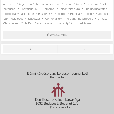
•
•
•
•
•
•
•
animátor
Argentína
Ars Sacra Fesztivál
avatás
Ázsia
beiktatás
béke
•
•
•
•
•
betegség
bevándorlók
bíboros
bicentenárium
boldoggáavatás
•
•
•
•
•
•
boldoggáavatási eljárás
BoscoFeszt
börtön
Brazília
búcsú
Budapest
•
•
•
•
•
bűnmegelőzés
bűvészet
Centenárium
cigány pasztoráció
cirkusz
•
•
•
•
• ...
Clarisseum
Colle Don Bosco
család
csapatépítés
cserkészek
Összes címke
>
<
Bármi kérdése van, keressen bennünket!
Kapcsolat
Don Bosco Szalézi Társasága
1032 Budapest, Bécsi út 173.
info@szaleziak.hu