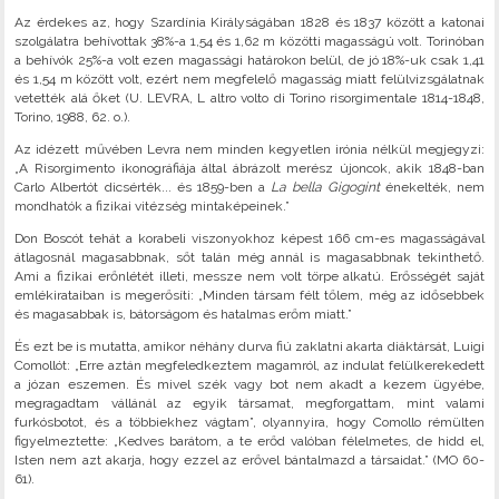
Az érdekes az, hogy Szardínia Királyságában 1828 és 1837 között a katonai
szolgálatra behívottak 38%-a 1,54 és 1,62 m közötti magasságú volt. Torinóban
a behívók 25%-a volt ezen magassági határokon belül, de jó 18%-uk csak 1,41
és 1,54 m között volt, ezért nem megfelelő magasság miatt felülvizsgálatnak
vetették alá őket (U. LEVRA, L altro volto di Torino risorgimentale 1814-1848,
Torino, 1988, 62. o.).
Az idézett művében Levra nem minden kegyetlen irónia nélkül megjegyzi:
„A Risorgimento ikonográfiája által ábrázolt merész újoncok, akik 1848-ban
Carlo Albertót dicsérték... és 1859-ben a
La bella Gigogint
énekelték, nem
mondhatók a fizikai vitézség mintaképeinek.”
Don Boscót tehát a korabeli viszonyokhoz képest 166 cm-es magasságával
átlagosnál magasabbnak, sőt talán még annál is magasabbnak tekinthető.
Ami a fizikai erőnlétét illeti, messze nem volt törpe alkatú. Erősségét saját
emlékirataiban is megerősíti: „Minden társam félt tőlem, még az idősebbek
és magasabbak is, bátorságom és hatalmas erőm miatt.”
És ezt be is mutatta, amikor néhány durva fiú zaklatni akarta diáktársát, Luigi
Comollót: „Erre aztán megfeledkeztem magamról, az indulat felülkerekedett
a józan eszemen. És mivel szék vagy bot nem akadt a kezem ügyébe,
megragadtam vállánál az egyik társamat, megforgattam, mint valami
furkósbotot, és a többiekhez vágtam”, olyannyira, hogy Comollo rémülten
figyelmeztette: „Kedves barátom, a te erőd valóban félelmetes, de hidd el,
Isten nem azt akarja, hogy ezzel az erővel bántalmazd a társaidat.” (MO 60-
61).