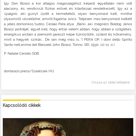
Így Don Bosco a kor átlagos magasságához képest egyáltalán nem volt
alacsony, és rendkívüli fizikai erővel és kitartással rendelkezett. Így az a
újságíró, aki gúnyt űzött a termetéből, olyan benyomást kelt, mintha
olyasmiről viccelődne, amiről fogalma sincs. Teljesen más benyomást keltett
a jeles domonkos tudós, Ceslao Pera atya: „Bárki, aki megnézi Boldog János
Bosco portréját, egyet kell, hogy értse velem abban, hogy abban a szögletes,
energikus arcban a piemonti paraszt képe tükröződik, szilárd és kőkemény,
mint a hegyek sziklái… De van még más is…”( PERA OP, I doni dello Spirito
Santo nell anima del Blessed John Bosco, Torino, SEI, 1930, 10-11. o.)
P. Natale Cerrato SDB
donbosco.press/Szaléziak.HU
Vissza az oldal tetejére
Kapcsolódó cikkek