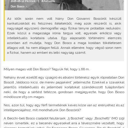
2026-06-12 Péntek |
#Aktuális
Don Bosco
•
Az idők során nem volt hiány Don Giovanni Boscóról készült
karikatúrákból és felszínes ítéletekből, még azok részéről is, akik
nagyságát egyszerű demográfiai vagy fizikai tényre próbálták redukálni.
Ezek közül a magassága irónia tárgya volt, egyesek erkölcsi vagy
intellektuális korlátaira utalva. Egy alaposabb történelmi elemzés
azonban azt mutatja, hogy Don Bosco a maga korában tökéletesen
átlagos volt, ha nem átlagon felüli. Annak ellenére, hogy végső soron nem
a fizikai, hanem az emberi és lelki nagyság számít.
Milyen magas volt Don Bosco? Tegyük fel, hogy 1,66 m.
Néhány évvel ezelőtt egy újságíró és alkalmi történész egyik röpiratában Don
Boscót „Valdocco kicsi, de merev papjaként” jellemezte. Ezekkel a szavakkal
jelentős intellektuális és jellembeli korlátokat szándékozott tulajdonítani
neki, de hogy a sértést tetézze, gondosan megjegyezte, hogy Don Bosco
mindössze 163 cm magas.
Nos, azon túl, hogy egy férfi termetének kevés köze van az erényéhez és az
intelligenciájához, mit mondhatunk Don Boscóról?
A Becchi-beli Bosco családot falutársaik „Ij Boschèt” vagy „Boschetti” (MO 119)
néven ismerték, ez a becenév egyeseket arra a téveszmére vezetett, hogy