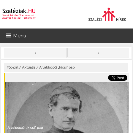
Menü
>
<
Főoldal
/
Aktuális
/ A valdoccói „kicsi” pap
A valdoccói „kicsi” pap