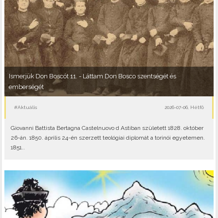
Ismerjük Don Boscót 11. - Láttam Don Bosco szentségét és
emberségét
#Aktuális
2026-07-06, Hétfő
Giovanni Battista Bertagna Castelnuovo d Astiban született 1828. október
26-án. 1850. április 24-én szerzett teológiai diplomát a torinói egyetemen.
1851..