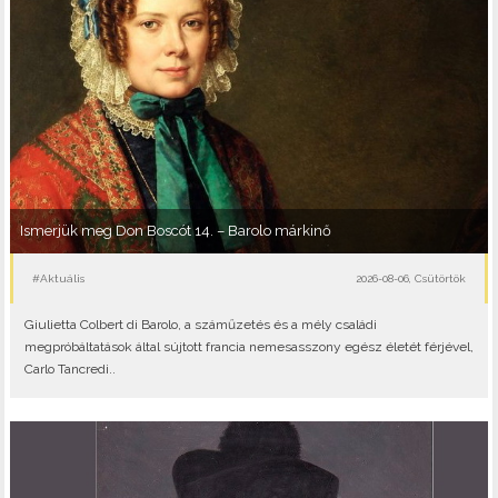
Ismerjük meg Don Boscót 14. – Barolo márkinő
#Aktuális
2026-08-06, Csütörtök
Giulietta Colbert di Barolo, a száműzetés és a mély családi
megpróbáltatások által sújtott francia nemesasszony egész életét férjével,
Carlo Tancredi..