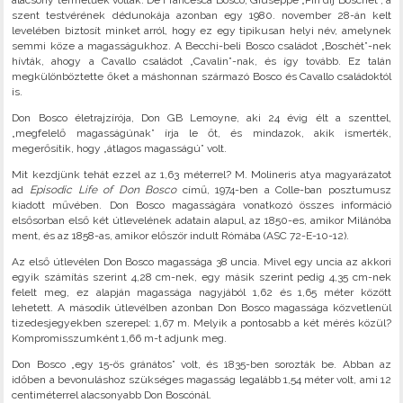
alacsony termetűek voltak. De Francesca Bosco, Giuseppe „Pin dij Boschèt”, a
szent testvérének dédunokája azonban egy 1980. november 28-án kelt
levelében biztosít minket arról, hogy ez egy tipikusan helyi név, amelynek
semmi köze a magasságukhoz. A Becchi-beli Bosco családot „Boschèt”-nek
hívták, ahogy a Cavallo családot „Cavalin”-nak, és így tovább. Ez talán
megkülönböztette őket a máshonnan származó Bosco és Cavallo családoktól
is.
Don Bosco életrajzírója, Don GB Lemoyne, aki 24 évig élt a szenttel,
„megfelelő magasságúnak” írja le őt, és mindazok, akik ismerték,
megerősítik, hogy „átlagos magasságú” volt.
Mit kezdjünk tehát ezzel az 1,63 méterrel? M. Molineris atya magyarázatot
ad
Episodic Life of Don Bosco
című, 1974-ben a Colle-ban posztumusz
kiadott művében. Don Bosco magasságára vonatkozó összes információ
elsősorban első két útlevelének adatain alapul, az 1850-es, amikor Milánóba
ment, és az 1858-as, amikor először indult Rómába (ASC 72-E-10-12).
Az első útlevélen Don Bosco magassága 38 uncia. Mivel egy uncia az akkori
egyik számítás szerint 4,28 cm-nek, egy másik szerint pedig 4,35 cm-nek
felelt meg, ez alapján magassága nagyjából 1,62 és 1,65 méter között
lehetett. A második útlevélben azonban Don Bosco magassága közvetlenül
tizedesjegyekben szerepel: 1,67 m. Melyik a pontosabb a két mérés közül?
Kompromisszumként 1,66 m-t adjunk meg.
Don Bosco „egy 15-ös gránátos” volt, és 1835-ben sorozták be. Abban az
időben a bevonuláshoz szükséges magasság legalább 1,54 méter volt, ami 12
centiméterrel alacsonyabb Don Boscónál.