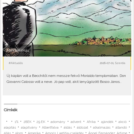
„Minden más”
#Aktuális
2026-07-01, Szerda
Új káplán volt a Becchitől nem messze fekvő Morialdo templomában. Don
Giovanni Calosso volt a neve. Jó pap volt, akit lenyűgözött Bosco János..
Címkék
•
•
•
•
•
•
•
•
•
•
1%
28EK
29.EK
adomány
advent
Afrika
ajándék
akció
•
•
•
•
•
•
•
alapítás
alapítvány
Albertfalva
áldás
áldozat
alkalmazás
állandó
•
•
•
•
•
állás
álom
Amerika
Amoris Laetitia-családév
Ángel Fernández Artime