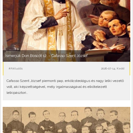
Ismerjük Don Boscót 12. – Cafasso Szent József
#Aktuális
2026-07-14, Kedd
Cafasso Szent József piemonti pap, erkölcsteológus és nagy lelki vezető
volt, aki képzettségével, mély irgalmasságával és elkötelezett
lelkipásztori..