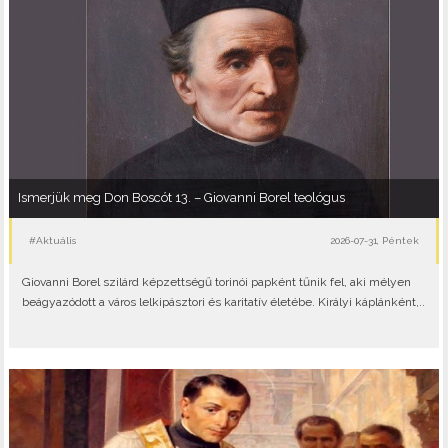
Ismerjük meg Don Boscót 13. – Giovanni Borel teológus
#Aktuális
2026-07-31, Péntek
Giovanni Borel szilárd képzettségű torinói papként tűnik fel, aki mélyen
beágyazódott a város lelkipásztori és karitatív életébe. Királyi káplánként,..