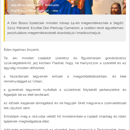
2025-08-24 Vasárnap |
#Aktuális
Segítő Szűz Mária Leányai
•
ima
•
A Don Bosco Szaléziak minden hónap 24-én megemlékeznek a Segítő
Szűz Máriáról. Ezúttal Don Pierluigi Cameroni, a szelézi rend egyetemes
posztulátora megemlékezését olvashatjuk/imádkozhatjuk.
Édes Irgalmas Anyánk,
Te, aki minden családot szeretsz és figyelmesen gondoskodsz
szükségleteikről, járj közben Fiadnál, hogy ne hiányozzon a szeretet és az
egység minden otthonból;
a házastársak legyenek erősek a megpróbáltatásokban, és tele
reménységgel az Úrban;
a gyerekek legyenek nyitottak a szüleikkel folytatott párbeszédre, és
fogadják be az élet tanításait;
az idősek kapjanak támogatást és ne hagyják őket magukra a szenvedéssel
teli útjukon sem.
Erősödjön meg a Jézusba vetett hit mindenkiben a családi imádság és Isten
Igéjének meghallgatása által.
Add meg mindannyiunknak az akaratot, hogy kövessük a Te hívásodat, hogy