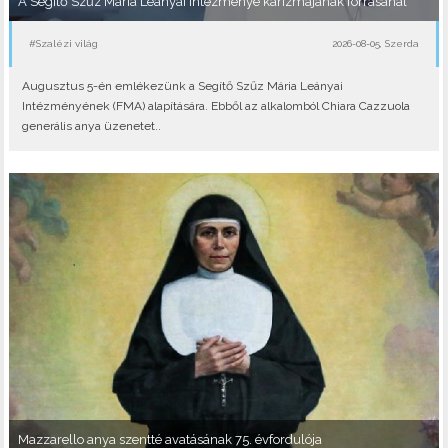
A Segítő Szűz Mária Leányai Intézménye karizmájának forrásánál
#Szalézi világ
2026-08-05, Szerda
Augusztus 5-én emlékezünk a Segítő Szűz Mária Leányai
Intézményének (FMA) alapítására. Ebből az alkalomból Chiara Cazzuola
generális anya üzenetet..
Mazzarello anya szentté avatásának 75. évfordulója