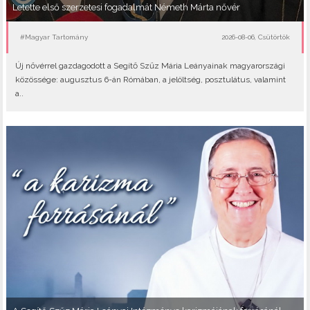
Letette első szerzetesi fogadalmát Németh Márta nővér
#Magyar Tartomány
2026-08-06, Csütörtök
Új nővérrel gazdagodott a Segítő Szűz Mária Leányainak magyarországi
közössége: augusztus 6-án Rómában, a jelöltség, posztulátus, valamint
a..