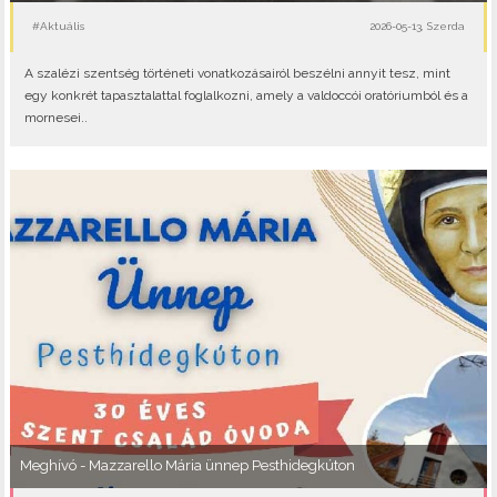
#Aktuális
2026-05-13, Szerda
A szalézi szentség történeti vonatkozásairól beszélni annyit tesz, mint
egy konkrét tapasztalattal foglalkozni, amely a valdoccói oratóriumból és a
mornesei..
Meghívó - Mazzarello Mária ünnep Pesthidegkúton