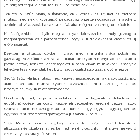
„mindig azt tegyük, amit Jézus, a Fiad mond nekünk”.
Tekints, ó, Szűz Mária, a fiatalokra, akik keresik az útjukat az életben:
mutasd meg nekik követendő példádat az önzetlen odaadásban másokért,
az örömteli válaszadásban az Úr kihívásaira, még ha azok megterhelőek is.
Közösségeinkben találják meg az olyan környezetet, amely gazdag a
meghallgatásban és a párbeszédben, hogy ki tudják aknázni kreatív és új
erőforrásaikat.
Ezekben a válságos időkben mutasd meg a munka világa polgári és
gazdasági vezetőinek azokat az utakat, amelyek reményt adnak nekik a
jövőre nézve, konkrét lehetőségeket kínálva olyan munkákban, amelyek
lehetővé teszik egy stabil és biztonságos család alapítását a jövőre nézve.
Segítő Szűz Mária, mutasd meg kegyelmességedet annak a sok családnak,
akik szeretteik munkahelyének elvesztése miatt szoronganak, és
bizonytalan jövőjük miatt szenvednek.
Gondoskodj arról, hogy a társadalom minden tagjának szolidaritása és
együttműködése támogató kezdeményezéseket eredményezzen azok
számára, akik nehézségekkel küzdenek, hogy együtt, egységben és
egymás iránti szeretettel gazdagodva jussanak ki belőlük.
Szűz Mária, otthonunk segítsége és védelmezője, hozzád fordulunk
alázatosan és bizalommal, és benned reménykedünk, mint a gyermekek, ó
Szent Anya és Királynő. Ámen.