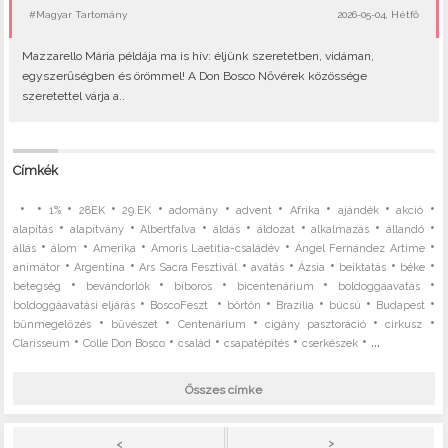
#Magyar Tartomány
2026-05-04, Hétfő
Mazzarello Mária példája ma is hív: éljünk szeretetben, vidáman,
egyszerűségben és örömmel! A Don Bosco Nővérek közössége
szeretettel várja a..
Címkék
•
•
•
•
•
•
•
•
•
•
1%
28EK
29.EK
adomány
advent
Afrika
ajándék
akció
•
•
•
•
•
•
•
alapítás
alapítvány
Albertfalva
áldás
áldozat
alkalmazás
állandó
•
•
•
•
•
állás
álom
Amerika
Amoris Laetitia-családév
Ángel Fernández Artime
•
•
•
•
•
•
•
animátor
Argentína
Ars Sacra Fesztivál
avatás
Ázsia
beiktatás
béke
•
•
•
•
•
betegség
bevándorlók
bíboros
bicentenárium
boldoggáavatás
•
•
•
•
•
•
boldoggáavatási eljárás
BoscoFeszt
börtön
Brazília
búcsú
Budapest
•
•
•
•
•
bűnmegelőzés
bűvészet
Centenárium
cigány pasztoráció
cirkusz
•
•
•
•
• ...
Clarisseum
Colle Don Bosco
család
csapatépítés
cserkészek
Összes címke
>
<