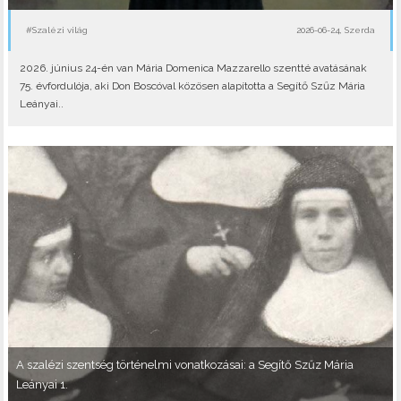
#Szalézi világ
2026-06-24, Szerda
2026. június 24-én van Mária Domenica Mazzarello szentté avatásának
75. évfordulója, aki Don Boscóval közösen alapította a Segítő Szűz Mária
Leányai..
A szalézi szentség történelmi vonatkozásai: a Segítő Szűz Mária
Leányai 1.