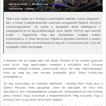
2017-10-02 Hétfő |
#Szalézi világ
|
ARCHIVÁLT
DélAmerika
•
nyomor
•
Több tucat család él a Santiago külvárosában található „Camp Giappone”-
ban, a közeli hulladéklerakóból származó anyagokból fölépült mocskos
nyomornegyedben. „Itt szinte a levegőből lehet belélegezni a
szegregációt és az egyenlőtlenséget; olyan égető, mint az égő szemét
füstje” – fogalmazta meg egy Santiagóban szolgáló szalézi
misszionárius. A Silva Henríquez Katolikus Egyetem (amelyet a szalézi
bíborosról neveztek el) önkénteseivel együtt a misszionáriusok 2015 óta
szolgálják a tábor lakosságát.
A táborban élő 40 család élén nők állnak. Minden nő és minden gyermek
azért küzd, hogy egészséges maradjon a körülöttük lévő zűrzavar
közepette: rothadó hulladék, szennyezett ivóvíz, hő- vagy villamosenergia-
hiány és még sok más veszély leselkedik rájuk. Sokan krónikusan
alultápláltak is.
„Ez egy bizonytalan és méltatlan életforma” - mondja Mark Hyde atya, a
Szalézi Missziós Iroda igazgatója. „Nem ők választják, de nincs más
választásuk sem. Kétségbeejtően szegények, iskolázatlanok és nem tudnak
pénzt keresni, hogy biztosítsák a megélhetésüket. Még rosszabb, hogy a
kormány sem nyújt nekik semmilyen segélyt.”