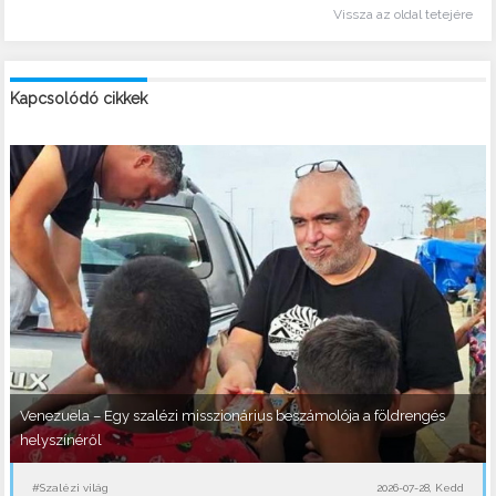
Vissza az oldal tetejére
Kapcsolódó cikkek
Venezuela – Egy szalézi misszionárius beszámolója a földrengés
helyszínéről
#Szalézi világ
2026-07-28, Kedd