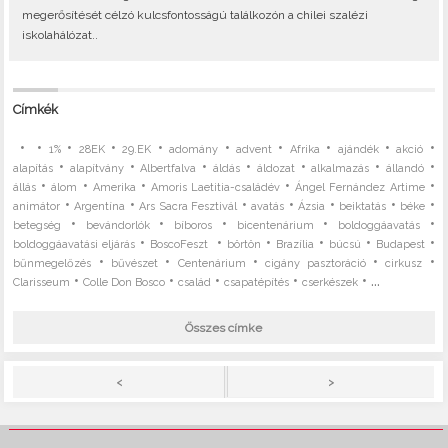
megerősítését célzó kulcsfontosságú találkozón a chilei szalézi
iskolahálózat..
Címkék
•
•
•
•
•
•
•
•
•
•
1%
28EK
29.EK
adomány
advent
Afrika
ajándék
akció
•
•
•
•
•
•
•
alapítás
alapítvány
Albertfalva
áldás
áldozat
alkalmazás
állandó
•
•
•
•
•
állás
álom
Amerika
Amoris Laetitia-családév
Ángel Fernández Artime
•
•
•
•
•
•
•
animátor
Argentína
Ars Sacra Fesztivál
avatás
Ázsia
beiktatás
béke
•
•
•
•
•
betegség
bevándorlók
bíboros
bicentenárium
boldoggáavatás
•
•
•
•
•
•
boldoggáavatási eljárás
BoscoFeszt
börtön
Brazília
búcsú
Budapest
•
•
•
•
•
bűnmegelőzés
bűvészet
Centenárium
cigány pasztoráció
cirkusz
•
•
•
•
• ...
Clarisseum
Colle Don Bosco
család
csapatépítés
cserkészek
Összes címke
>
<