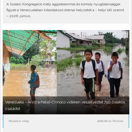
A Szalézi Kongregáció mély aggodalommal és komoly nyugtalansággal
figyeli a Venezuelában kibontakozó drámai helyzetet a – helyi idő szerint
– 2026. június..
Venezuela – Árvíz a Felső-Orinoco vidékén veszélyeztet 750 őslakos
családot
#Szalézi világ
2026-06-12, Péntek