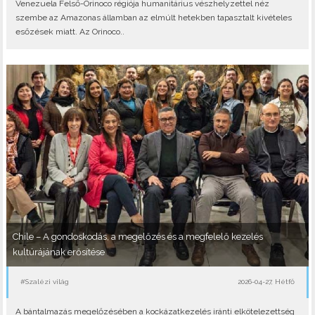
Venezuela Felső-Orinoco régiója humanitárius vészhelyzettel néz
szembe az Amazonas államban az elmúlt hetekben tapasztalt kivételes
esőzések miatt. Az Orinoco..
Chile – A gondoskodás, a megelőzés és a megfelelő kezelés
kultúrájának erősítése
#Szalézi világ
2026-04-27, Hétfő
A bántalmazás megelőzésében a kockázatkezelés iránti elkötelezettség