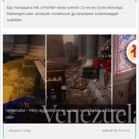
Egy hónappal a két, a Richter-skála szerinti 7,2-es és 7,5-ös erősségű
földrengés után, amelyek mindössze 39 másodperc különbséggel
sújtották..
Venezuela – Mély aggodalom és szalézi szolidaritás a földrengés
után
#Szalézi világ
2026-06-26, Péntek