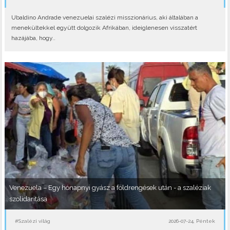
Ubaldino Andrade venezuelai szalézi misszionárius, aki általában a
menekültekkel együtt dolgozik Afrikában, ideiglenesen visszatért
hazájába, hogy..
Venezuela – Egy hónapnyi gyász a földrengések után - a szaléziak
szolidaritása
#Szalézi világ
2026-07-24, Péntek