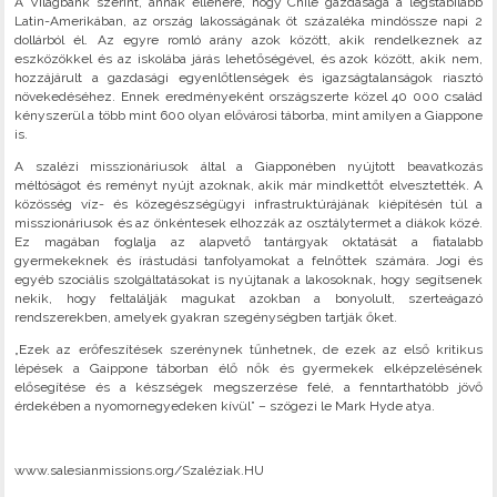
A Világbank szerint, annak ellenére, hogy Chile gazdasága a legstabilabb
Latin-Amerikában, az ország lakosságának öt százaléka mindössze napi 2
dollárból él. Az egyre romló arány azok között, akik rendelkeznek az
eszközökkel és az iskolába járás lehetőségével, és azok között, akik nem,
hozzájárult a gazdasági egyenlőtlenségek és igazságtalanságok riasztó
növekedéséhez. Ennek eredményeként országszerte közel 40 000 család
kényszerül a több mint 600 olyan elővárosi táborba, mint amilyen a Giappone
is.
A szalézi misszionáriusok által a Giapponében nyújtott beavatkozás
méltóságot és reményt nyújt azoknak, akik már mindkettőt elvesztették. A
közösség víz- és közegészségügyi infrastruktúrájának kiépítésén túl a
misszionáriusok és az önkéntesek elhozzák az osztálytermet a diákok közé.
Ez magában foglalja az alapvető tantárgyak oktatását a fiatalabb
gyermekeknek és írástudási tanfolyamokat a felnőttek számára. Jogi és
egyéb szociális szolgáltatásokat is nyújtanak a lakosoknak, hogy segítsenek
nekik, hogy feltalálják magukat azokban a bonyolult, szerteágazó
rendszerekben, amelyek gyakran szegénységben tartják őket.
„Ezek az erőfeszítések szerénynek tűnhetnek, de ezek az első kritikus
lépések a Gaippone táborban élő nők és gyermekek elképzelésének
elősegítése és a készségek megszerzése felé, a fenntarthatóbb jövő
érdekében a nyomornegyedeken kívül” – szögezi le Mark Hyde atya.
www.salesianmissions.org/Szaléziak.HU