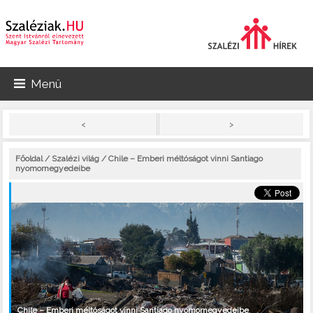
Menü
>
<
Főoldal
/
Szalézi világ
/ Chile – Emberi méltóságot vinni Santiago
nyomornegyedeibe
Chile – Emberi méltóságot vinni Santiago nyomornegyedeibe