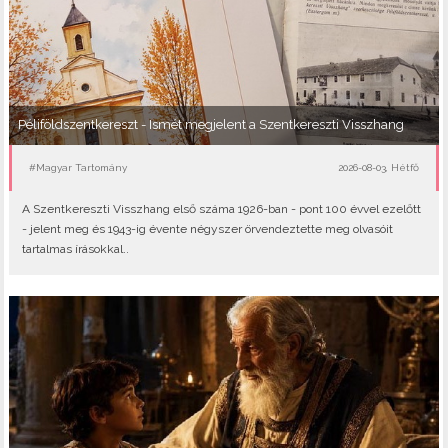
Péliföldszentkereszt - Ismét megjelent a Szentkereszti Visszhang
#Magyar Tartomány
2026-08-03, Hétfő
A Szentkereszti Visszhang első száma 1926-ban - pont 100 évvel ezelőtt
- jelent meg és 1943-ig évente négyszer örvendeztette meg olvasóit
tartalmas írásokkal..