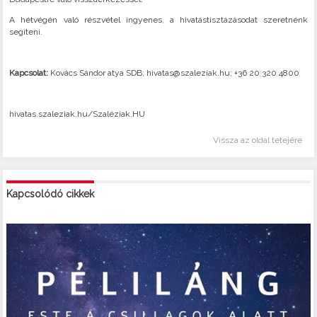
A hétvégén való részvétel ingyenes, a hivatástisztázásodat szeretnénk
segíteni.
Kapcsolat:
Kovács Sándor atya SDB; hivatas@szaleziak.hu; +36 20 320 4800
hivatas.szaleziak.hu/Szaléziak.HU
Vissza az oldal tetejére
Kapcsolódó cikkek