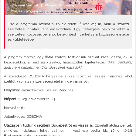
2025-11-01 Szombat |
#Magyar Tartomány
hivatas
•
program
•
Erre a programra azokat a 16 év feletti fiúkat várjuk, akik a szalézi
szerzetesi hivatás iránt érdeklődnek. Egy hétvégére beköltözhetsz a
szerzetesi közösségbe, ahol betekintést nyerhetsz a közösség életébe
és küldetésébe.
A program mottója egy fiatal szalézi testvérünk szavait idézi vissza, aki a
kezdetekkor, a rend alapításakor, határozottan kijelentette:
"Akár papként,
akár nem papként, én Don Boscóval maradok"
.
A következő DOBOMA helyszíne a kazincbarcikai szalézi rendház, ahol
ízelítőt kaphatsz a szerzetesi élet mindennapjaiból.
Helyszín:
Kazincbarcika, Szalézi Rendház
Időpont:
2025. november 21-23.
Korhatár:
16 +
Jelentkezés:
DOBOMA
Utazásban tudunk segíteni Budapestről és vissza is.
Előreláthatólag péntek
15.30-as indulással lehet számolni, vasárnap pedig kb. 16.30 körüli
Budapestre való visszaérkezéssel.