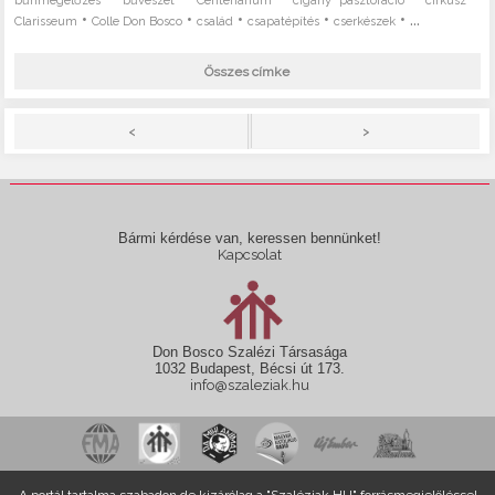
bűnmegelőzés
bűvészet
Centenárium
cigány pasztoráció
cirkusz
•
•
•
•
• ...
Clarisseum
Colle Don Bosco
család
csapatépítés
cserkészek
Összes címke
>
<
Bármi kérdése van, keressen bennünket!
Kapcsolat
Don Bosco Szalézi Társasága
1032 Budapest, Bécsi út 173.
info@szaleziak.hu
A portál tartalma szabadon,de kizárólag a "Szaléziak.HU" forrásmegjelöléssel