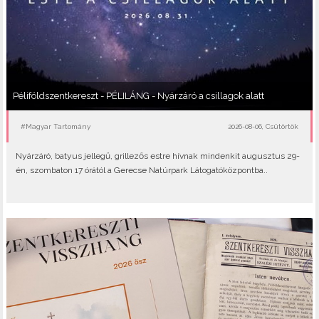
Péliföldszentkereszt - PÉLILÁNG - Nyárzáró a csillagok alatt
#Magyar Tartomány
2026-08-06, Csütörtök
Nyárzáró, batyus jellegű, grillezős estre hívnak mindenkit augusztus 29-
én, szombaton 17 órától a Gerecse Natúrpark Látogatóközpontba..