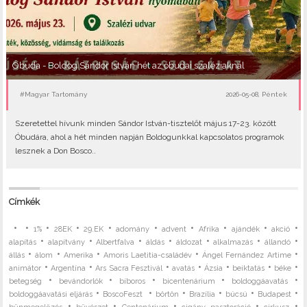
Óbuda - Boldog Sándor István hét az óbudai szaléziaknál
#Magyar Tartomány
2026-05-08, Péntek
Szeretettel hívunk minden Sándor István-tisztelőt május 17-23. között
Óbudára, ahol a hét minden napján Boldogunkkal kapcsolatos programok
lesznek a Don Bosco..
Címkék
•
•
•
•
•
•
•
•
•
•
1%
28EK
29.EK
adomány
advent
Afrika
ajándék
akció
•
•
•
•
•
•
•
alapítás
alapítvány
Albertfalva
áldás
áldozat
alkalmazás
állandó
•
•
•
•
•
állás
álom
Amerika
Amoris Laetitia-családév
Ángel Fernández Artime
•
•
•
•
•
•
•
animátor
Argentína
Ars Sacra Fesztivál
avatás
Ázsia
beiktatás
béke
•
•
•
•
•
betegség
bevándorlók
bíboros
bicentenárium
boldoggáavatás
•
•
•
•
•
•
boldoggáavatási eljárás
BoscoFeszt
börtön
Brazília
búcsú
Budapest
•
•
•
•
•