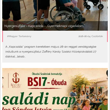
Nyergesújfalu – Kapcsolda - „Gyermeknapi vigadalom”
#Magyar Tartomány
2026-06-04, Csütörtök
A „Kapcsolda” program keretében május 28-án reggel vendégségbe
indultunk a nyergesújfalui Zafféry Károly Szalézi Középiskolából 27
diákkal, Jakab..