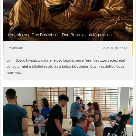
Ismerjük meg Don Boscót 10. - Don Bosco az útelágazásnál
#Aktuális
2026-06-30, Kedd
John Bosco hivatástudata, melyet kezdetben a ferences szerzetesi élet
vonzott, mint a tökéletesség és a belső küzdelem útja, kezdettől fogva
nem volt..