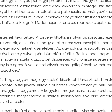
 amúgy is súlyos pénzügyi problémák miatt. . Hogy biztosítsa
 szükséges eszközöket, amelynek akkoriban mintegy 800 fiat
melyet lezárt borítékban küldött el a potenciális adományozókna
eket az Oratórium javára, amelyeket egyenként tíz líráért lehete
s Raffaello Folignói Madonnájának értékes reprodukcióját kap
snek tekintették. A törvény tiltotta a nyilvános sorsolást, ezé
őre vonták, azzal érvelt, hogy a lottó nem szerencsejáték, han
a, egy apró hálajel kíséretében. Az ügy sokáig húzódott, és cs
letével, amely súlyos pénzbüntetésre ítélte "Bosko János papot"
n, hogy az általa kitűzött cél dicséretes volt, jóhiszeműsége n
 tény is elegendő volt a szabálysértés megállapításához, már cs
tűzött célt"!
, hogy tegyen még egy utolsó kísérletet. Panaszt tett II. Vikt
kodótól a fiai javára, akikre a büntetés következményei hárulna
váhagyta a kegyelmet. A kegyelem megadására akkor került so
rtékben megterhelték a szalézi misszionáriusok első amerik
 volt a félelem!
ett kerülni a jogi vitákat, mégis el kellett viselnie azokat, 