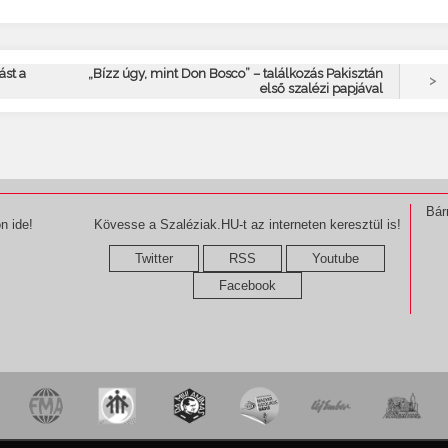
ást a
„Bízz úgy, mint Don Bosco” – találkozás Pakisztán
>
első szalézi papjával
Bár
n ide!
Kövesse a Szaléziak.HU-t az interneten keresztül is!
Twitter
RSS
Youtube
Facebook