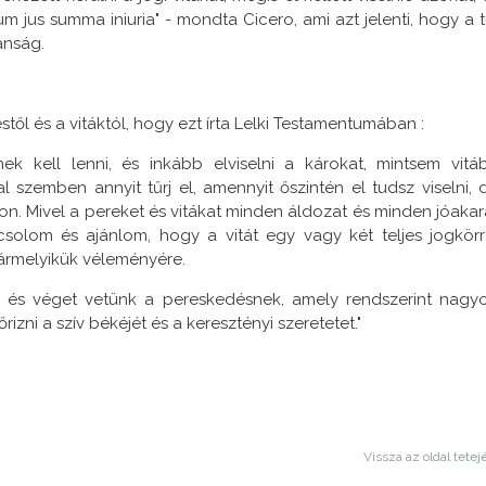
 jus summa iniuria" - mondta Cicero, ami azt jelenti, hogy a t
anság.
l és a vitáktól, hogy ezt írta Lelki Testamentumában :
ek kell lenni, és inkább elviselni a károkat, mintsem vitá
 szemben annyit tűrj el, amennyit őszintén el tudsz viselni, 
on. Mivel a pereket és vitákat minden áldozat és minden jóakar
csolom és ajánlom, hogy a vitát egy vagy két teljes jogkörr
 bármelyikük véleményére.
et, és véget vetünk a pereskedésnek, amely rendszerint nagy
ni a szív békéjét és a keresztényi szeretetet."
Vissza az oldal tetej