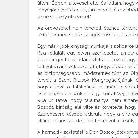
ültem. Éppen, a levesét ette, és láttam, hog
tányérjára (ne feledjük, január volt, és az eb
félbe szerény étkezését."
Az örökösöket nem lehetett észhez téríteni,
térítették meg szinte az egész összeget, amelye
Egy másik jótékonysági munkája is sokba kerül
Rua feltalált egy olyan szerkezetet, amel
visszaengedte az oltárasztalra, és ezzel egyi
lett volna annak kockázata, hogy a papnak a 
és biztonságosabb módszernek tűnt az Oltá
terveit a Szent Rítusok Kongregációjának
hagyta jóvá a találmányt, és még a vázlat
esetekben ez a szokásos gyakorlat. Végül kiv
Rua úr, látva, hogy találmánya nem elhan
Boscót, bíróság elé vitte és követelte, hogy
Szerencsére később kiderült, hogy a bíró 
eljárások hosszú ideje alatt nem volt csekély.
A harmadik zaklatást is Don Bosco jótékonys