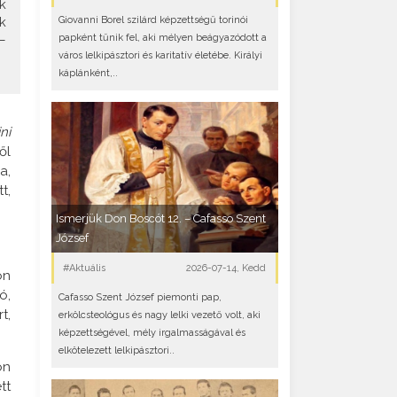
k
Giovanni Borel szilárd képzettségű torinói
k
papként tűnik fel, aki mélyen beágyazódott a
–
város lelkipásztori és karitatív életébe. Királyi
káplánként,..
ni
ől
a,
t,
Ismerjük Don Boscót 12. – Cafasso Szent
József
#Aktuális
2026-07-14, Kedd
on
ó,
Cafasso Szent József piemonti pap,
t,
erkölcsteológus és nagy lelki vezető volt, aki
képzettségével, mély irgalmasságával és
elkötelezett lelkipásztori..
on
tt