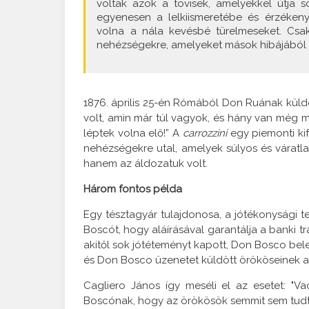
voltak azok a tövisek, amelyekkel útja s
egyenesen a lelkiismeretébe és érzékeny
volna a nála kevésbé türelmeseket. Csa
nehézségekre, amelyeket mások hibájából ke
1876. április 25-én Rómából Don Ruának küldö
volt, amin már túl vagyok, és hány van még 
léptek volna elő!” A
carrozzini
egy piemonti ki
nehézségekre utal, amelyek súlyos és váratla
hanem az áldozatuk volt.
Három fontos példa
Egy tésztagyár tulajdonosa, a jótékonysági t
Boscót, hogy aláírásával garantálja a banki tr
akitől sok jótéteményt kapott, Don Bosco bel
és Don Bosco üzenetet küldött örököseinek az
Cagliero János így meséli el az esetet: "
Boscónak, hogy az örökösök semmit sem tudtak