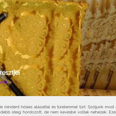
esztjei
VÁLT
e mindent hősies alázattal és türelemmel tűrt. Szóljunk most 
övidebb ideig hordozott, de nem kevésbé voltak nehezek. Eze