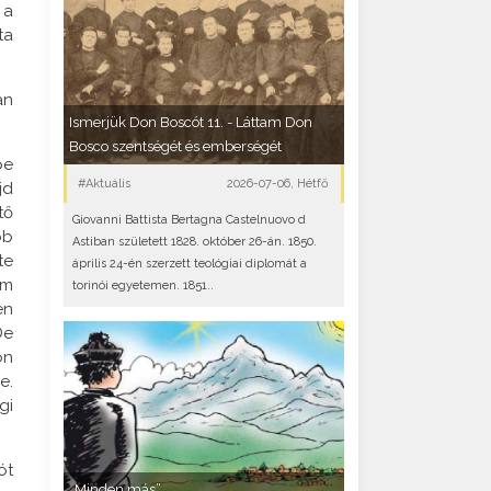
 a
ta
án
Ismerjük Don Boscót 11. - Láttam Don
Bosco szentségét és emberségét
pe
#Aktuális
2026-07-06, Hétfő
jd
tő
Giovanni Battista Bertagna Castelnuovo d
bb
Astiban született 1828. október 26-án. 1850.
te
április 24-én szerzett teológiai diplomát a
em
torinói egyetemen. 1851..
en
De
on
e.
gi
ót
„Minden más”