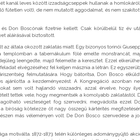
y két kanál leves között izzadságcseppek hullanak a homlokáról
édlő fűtetlen volt), de nem mutatott aggodalmat, és nem szakítot
 és Don Boscónak fizetnie kellett. Csak körülbelül tíz év ut
t aláírásával biztosított.
t az általa okozott zaklatás miatt. Egy bizonyos torinói Giusep
y a templomban a tabernákulum fölé emelte monstrancát, ma
dejűleg leengedte, majd felemelte a keresztet. Ezzel elkerülhe
feladat elvégzéséhez fel kelljen másznia a létrán. Ez egyszerű
riszentség felmutatására. Hogy bátorítsa, Don Bosco elküld
, és ajánlotta a kezdeményezést. A Kongregáció azonban n
okat sem volt hajlandó visszaadni, azzal érvelve, hogy ily
ételt tettek vele, hogy megmentsék a komolyabb zaklatástól. 
yagolható veszteséget fog szenvedni, megvádolta ezzel D
 a bíróság kötelezze őt nagy összegű kártérítés megfizetésér
egészen más véleményen volt. De Don Bosco szenvedése a jo
ága motiválta. 1872-1873 telén különleges adománygyűjtő akci