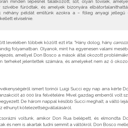
orán minden lépésnél találkozott, sőt, olyan tövisek, amelye
 szívébe fúródtak, és amelyek bizonyára elbátortalaníthattá
k néhány példát említünk azokra a – főleg anyagi jellegű 
llett elviselnie.
tt levelében többek között ezt írta: "Hány dolog, hány
carrozzi
mindig folyamatban. Olyanok, mint ha egyenesen valami meséb
fejezés, amellyel Don Bosco a mások által okozott problémákr
n terheket jelentettek számára, és amelyeket nem az ő okozot
evékenységéről ismert torinói Luigi Succi egy nap arra kérte D
anzakciót 40 000 líra felvételére. Mivel gazdag emberről volt sz
eegyezett. De három nappal később Succi meghalt, a váltó lejár
 elhunyt kötelezettségvállalásáról.
Vacsorázni voltunk, amikor Don Rua belépett, és elmondta D
 és nem is akartak tudni semmit a váltókról. Don Bosco melle