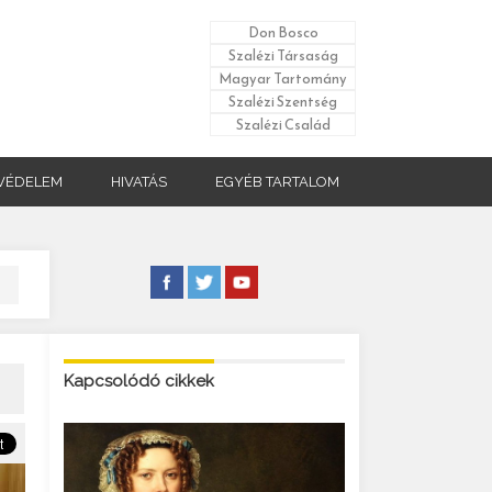
Don Bosco
Szalézi Társaság
Magyar Tartomány
Szalézi Szentség
Szalézi Család
VÉDELEM
HIVATÁS
EGYÉB TARTALOM
Kapcsolódó cikkek