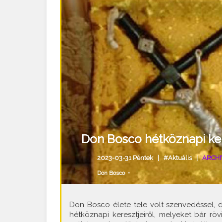
Don Bosco hétköznapi ker
2023-03-31 Péntek |
#Aktuális
|
ARCHI
Don Bosco
•
Don Bosco élete tele volt szenvedéssel, d
hétköznapi keresztjeiről, melyeket bár r