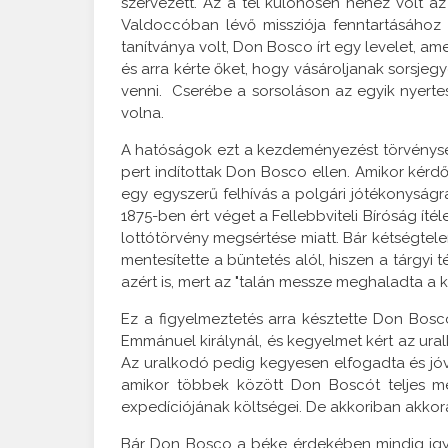
szervezett. Az a tél különösen nehéz volt az
Valdoccóban lévő missziója fenntartásához
tanítványa volt, Don Bosco írt egy levelet, a
és arra kérte őket, hogy vásároljanak sorsjegy
venni. Cserébe a sorsoláson az egyik nyerte
volna.
A hatóságok ezt a kezdeményezést törvénysérté
pert indítottak Don Bosco ellen. Amikor kérd
egy egyszerű felhívás a polgári jótékonyságr
1875-ben ért véget a Fellebbviteli Bíróság íté
lottótörvény megsértése miatt. Bár kétségtele
mentesítette a büntetés alól, hiszen a tárgyi
azért is, mert az "talán messze meghaladta a ki
Ez a figyelmeztetés arra késztette Don Boscót
Emmánuel királynál, és kegyelmet kért az ural
Az uralkodó pedig kegyesen elfogadta és jó
amikor többek között Don Boscót teljes mé
expedíciójának költségei. De akkoriban akkora
Bár Don Bosco a béke érdekében mindig igyekez