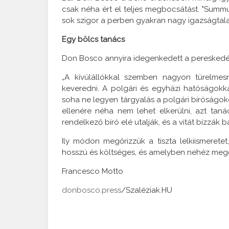
csak néha ért el teljes megbocsátást. "Summum
sok szigor a perben gyakran nagy igazságtal
Egy bölcs tanács
Don Bosco annyira idegenkedett a pereskedéstő
„A kívülállókkal szemben nagyon türelmesn
keveredni. A polgári és egyházi hatóságokkal
soha ne legyen tárgyalás a polgári bíróságok
ellenére néha nem lehet elkerülni, azt taná
rendelkező bíró elé utalják, és a vitát bízzák
Ily módon megőrizzük a tiszta lelkiismeret
hosszú és költséges, és amelyben nehéz megőriz
Francesco Motto
donbosco.press
/Szaléziak.HU