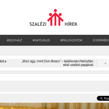
#EGYHÁZ
#AKTUÁLIS
#PÁLYÁZATOK
GYERMEK
ást a
„Bízz úgy, mint Don Bosco” – találkozás Pakisztán
>
első szalézi papjával