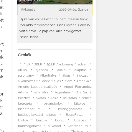
 a
al
#Aktuális
2026-07-01, Szerda
k,
Új káplán volt a Becchitől nem messze fekvő
tt
Morialdo templomában. Don Giovanni Calosso
ta
volt a neve. Jó pap volt, akit lenyűgözött
Bosco János..
rt
em
Címkék
ak
 a
•
•
•
•
•
•
•
1%
28EK
29.EK
adomány
advent
•
•
•
•
em
Afrika
ajándék
akció
alapítás
•
•
•
•
alapítvány
Albertfalva
áldás
áldozat
ak
•
•
•
•
•
alkalmazás
állandó
állás
álom
Amerika
•
Amoris Laetitia-családév
Ángel Fernández
•
•
•
Artime
animátor
Argentína
Ars Sacra
or
•
•
•
•
•
Fesztivál
avatás
Ázsia
beiktatás
béke
k.
•
•
•
betegség
bevándorlók
bíboros
r,
•
•
bicentenárium
boldoggáavatás
ai
•
•
boldoggáavatási eljárás
BoscoFeszt
•
•
•
•
börtön
Brazília
búcsú
Budapest
•
•
•
bűnmegelőzés
bűvészet
Centenárium
és
•
•
•
cigány pasztoráció
cirkusz
Clarisseum