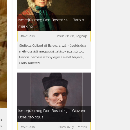
Ismerjük meg Don Boscót 14. – Barolo
márkinő
#Aktuális
2026-08-06, Tegnap
Giulietta Colbert di Barolo, a száműzetés és a
mély családi megpróbáltatások által sújtott
francia nemesasszony egész életét férjével,
Carlo Tancredi..
Ismerjük meg Don Boscót 13. – Giovanni
Borel teológus
a
k
#Aktuális
2026-07-31, Péntek