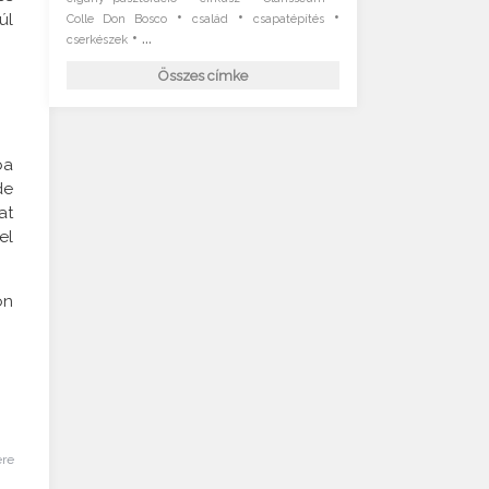
•
•
•
úl
Colle Don Bosco
család
csapatépítés
• ...
cserkészek
Összes címke
ba
de
at
el
on
ére