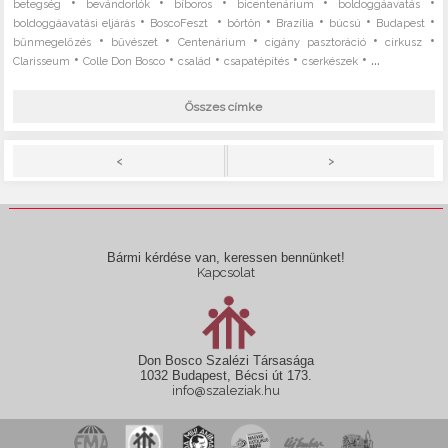
•
•
•
•
•
betegség
bevándorlók
bíboros
bicentenárium
boldoggáavatás
•
•
•
•
•
•
boldoggáavatási eljárás
BoscoFeszt
börtön
Brazília
búcsú
Budapest
•
•
•
•
•
bűnmegelőzés
bűvészet
Centenárium
cigány pasztoráció
cirkusz
•
•
•
•
• ...
Clarisseum
Colle Don Bosco
család
csapatépítés
cserkészek
Összes címke
>
<
Bármi kérdése van, keressen bennünket!
Kapcsolat
Don Bosco Szalézi Társasága
1032 Budapest, Bécsi út 173.
info@szaleziak.hu