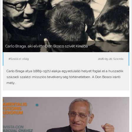
Carlo Braga, aki elvitte Don Bosco szívét Kínába
#Szalézi világ
2026-05-20, Szerda
Carlo Braga atya (1889–1971) alakja egyedülálló helyet foglal el a huszadik
századi szalézi missziós tevékenység történetében. A Don Bosco iránti
mély..