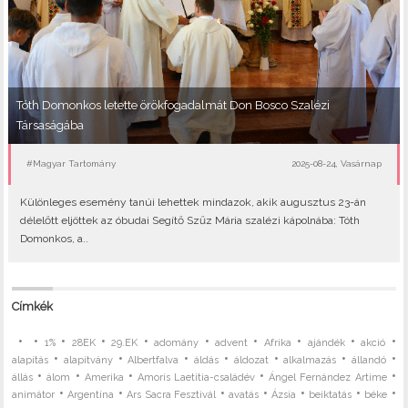
Tóth Domonkos letette örökfogadalmát Don Bosco Szalézi
Társaságába
#Magyar Tartomány
2025-08-24, Vasárnap
Különleges esemény tanúi lehettek mindazok, akik augusztus 23-án
délelőtt eljöttek az óbudai Segítő Szűz Mária szalézi kápolnába: Tóth
Domonkos, a..
Címkék
•
•
•
•
•
•
•
•
•
•
1%
28EK
29.EK
adomány
advent
Afrika
ajándék
akció
•
•
•
•
•
•
•
alapítás
alapítvány
Albertfalva
áldás
áldozat
alkalmazás
állandó
•
•
•
•
•
állás
álom
Amerika
Amoris Laetitia-családév
Ángel Fernández Artime
•
•
•
•
•
•
•
animátor
Argentína
Ars Sacra Fesztivál
avatás
Ázsia
beiktatás
béke