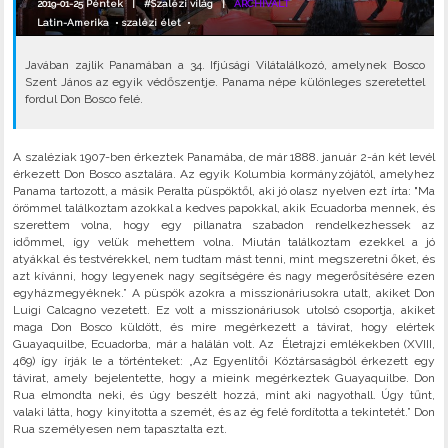
2019-01-25 Péntek |
#Szalézi világ
|
ARCHIVÁLT
Latin-Amerika
•
szalézi élet
•
Javában zajlik Panamában a 34. Ifjúsági Vilátalálkozó, amelynek Bosco
Szent János az egyik védőszentje. Panama népe különleges szeretettel
fordul Don Bosco felé.
A szaléziak 1907-ben érkeztek Panamába, de már 1888. január 2-án két levél
érkezett Don Bosco asztalára. Az egyik Kolumbia kormányzójától, amelyhez
Panama tartozott, a másik Peralta püspöktől, aki jó olasz nyelven ezt írta: "Ma
örömmel találkoztam azokkal a kedves papokkal, akik Ecuadorba mennek, és
szerettem volna, hogy egy pillanatra szabadon rendelkezhessek az
időmmel, így velük mehettem volna. Miután találkoztam ezekkel a jó
atyákkal és testvérekkel, nem tudtam mást tenni, mint megszeretni őket, és
azt kívánni, hogy legyenek nagy segítségére és nagy megerősítésére ezen
egyházmegyéknek.” A püspök azokra a misszionáriusokra utalt, akiket Don
Luigi Calcagno vezetett. Ez volt a misszionáriusok utolsó csoportja, akiket
maga Don Bosco küldött, és mire megérkezett a távirat, hogy elértek
Guayaquilbe, Ecuadorba, már a halálán volt. Az Életrajzi emlékekben (XVIII,
469) így írják le a történteket: „Az Egyenlítői Köztársaságból érkezett egy
távirat, amely bejelentette, hogy a mieink megérkeztek Guayaquilbe. Don
Rua elmondta neki, és úgy beszélt hozzá, mint aki nagyothall. Úgy tűnt,
valaki látta, hogy kinyitotta a szemét, és az ég felé fordította a tekintetét.” Don
Rua személyesen nem tapasztalta ezt.