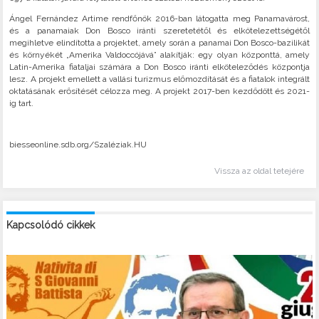
Ángel Fernández Artime rendfőnök 2016-ban látogatta meg Panamavárost,
és a panamaiak Don Bosco iránti szeretetétől és elkötelezettségétől
megihletve elindította a projektet, amely során a panamai Don Bosco-bazilikát
és környékét „Amerika Valdoccójává” alakítják: egy olyan központtá, amely
Latin-Amerika fiataljai számára a Don Bosco iránti elköteleződés központja
lesz. A projekt emellett a vallási turizmus előmozdítását és a fiatalok integrált
oktatásának erősítését célozza meg. A projekt 2017-ben kezdődött és 2021-
ig tart.
biesseonline.sdb.org/Szaléziak.HU
Vissza az oldal tetejére
Kapcsolódó cikkek