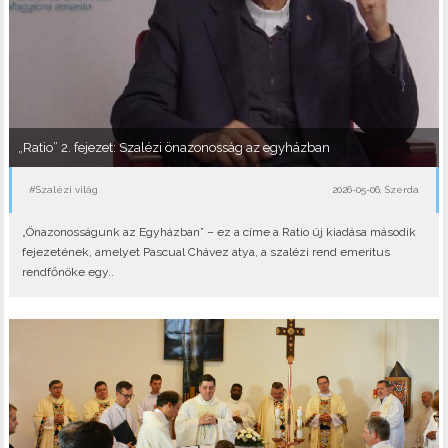
„Ratio” 2. fejezet: Szalézi önazonosság az egyházban
#Szalézi világ
2026-05-06, Szerda
„Önazonosságunk az Egyházban” – ez a címe a Ratio új kiadása második
fejezetének, amelyet Pascual Chávez atya, a szalézi rend emeritus
rendfőnöke egy..