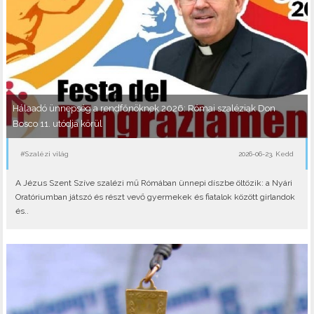
Hálaadó ünnepség a rendfőnöknek 2026: Római szaléziak Don
Bosco 11. utódja körül
#Szalézi világ
2026-06-23, Kedd
A Jézus Szent Szíve szalézi mű Rómában ünnepi díszbe öltözik: a Nyári
Oratóriumban játszó és részt vevő gyermekek és fiatalok között girlandok
és..