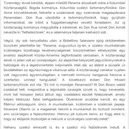
Tizennégy évvel később, éppen mielőtt Panama elszakadt volna a Kolumbiai
Köztársaságtól, Bogota kormánya, Kolumbia szalézi tartományfőnöke, Don
Aime közvetítésével, felkérte a szaléziakat egy szakiskola megalapítására
Panamában. Don Rua utasította a tartományfőnököt, hogy gyűjtsön
információkat, de kitört a függetlenséghez vezető forradalom. Az új
köztársaság kormánya megújította a kérelmet, és Don Rua ismét Don Aimét
nevezte ki "felfedezőnek", és a véleménye teljesen kedvező volt.
Végül, oly sok hányattatás után, a Bollettino Salesiano 1909 októberében
büszkén jelentette be: "Panama: augusztus 15-én, a szalézi munkatársak
különleges bizottsága tevékenységének köszönhetően elhelyezték egy
árvaház alapkövét Közép-Amerika legfontosabb városában. A köztársasági
elnök is jelen volt az ünnepségen. Az alapkőbe helyezett jegyzőkönyveket a
hatóságok és a legelismertebb képviselők írták alá; az áldást a püspök úr
távollétében az egyházmegye vikáriusa adta. A köztársasági zenekar is jelen
volt nagyszerű egyenruhájában, a nemzeti himnusz hangjaival fokozva a
szertartás ünnepi hangulatát.” A következő évben Don Misieri
tartományfőnök ezt írta: "És mit is mondjak Panamáról? Itt Don Bosco valódi
csodákat tett, megindítva a leginkább zavargók szívét is, hogy kevesebb,
mint hat hónapon belül láttuk egy csodálatos épület felépülését, amely
képes többszáz fiatal befogadására. Ötvenezer scudóba került, és egy
fillérnyi adósságunk sincs. A munkatársak, különösen a szaléziak papája,
Nicanore Obarrio úr, a magáénak tekinti a munkánkat és biztosít mindent,
ami szükséges a fejlesztéshez. Mennyi jót tudunk tenni, az függ attól is,
hogy az elöljárók biztosítják-e nekünk a szükséges személyzetet!”
Néhány szalézi érkezett is, és a szalézi mű fejlődésnek indult. A