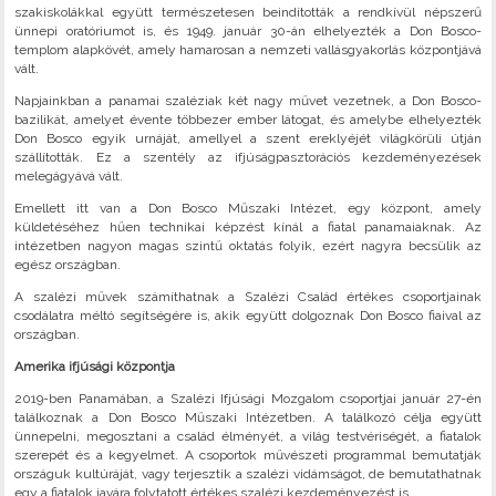
szakiskolákkal együtt természetesen beindították a rendkívül népszerű
ünnepi oratóriumot is, és 1949. január 30-án elhelyezték a Don Bosco-
templom alapkövét, amely hamarosan a nemzeti vallásgyakorlás központjává
vált.
Napjainkban a panamai szaléziak két nagy művet vezetnek, a Don Bosco-
bazilikát, amelyet évente többezer ember látogat, és amelybe elhelyezték
Don Bosco egyik urnáját, amellyel a szent ereklyéjét világkörüli útján
szállították. Ez a szentély az ifjúságpasztorációs kezdeményezések
melegágyává vált.
Emellett itt van a Don Bosco Műszaki Intézet, egy központ, amely
küldetéséhez hűen technikai képzést kínál a fiatal panamaiaknak. Az
intézetben nagyon magas szintű oktatás folyik, ezért nagyra becsülik az
egész országban.
A szalézi művek számíthatnak a Szalézi Család értékes csoportjainak
csodálatra méltó segítségére is, akik együtt dolgoznak Don Bosco fiaival az
országban.
Amerika ifjúsági központja
2019-ben Panamában, a Szalézi Ifjúsági Mozgalom csoportjai január 27-én
találkoznak a Don Bosco Műszaki Intézetben. A találkozó célja együtt
ünnepelni, megosztani a család élményét, a világ testvériségét, a fiatalok
szerepét és a kegyelmet. A csoportok művészeti programmal bemutatják
országuk kultúráját, vagy terjesztik a szalézi vidámságot, de bemutathatnak
egy a fiatalok javára folytatott értékes szalézi kezdeményezést is.