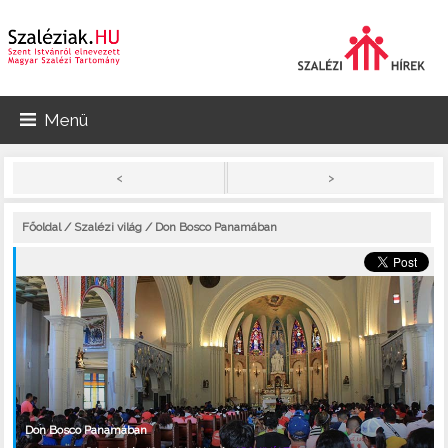
Menü
>
<
Főoldal
/
Szalézi világ
/ Don Bosco Panamában
Don Bosco Panamában