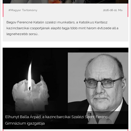
#Magyar Tartomány
2026-08-10, Ma
Begov Ferencné Katalin szalézi munkatárs, a Katolikus Karitász
kazincbarcikai csoportjának alapító tagja több mint három évtizede áll a
legnehezebb sorsú..
Elhunyt Balla Árpád, a kazincbarcikai Szalézi Szent Ferenc
Gimnázium igazgatója