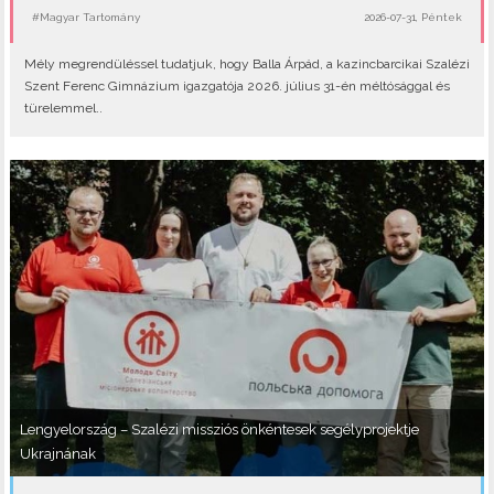
#Magyar Tartomány
2026-07-31, Péntek
Mély megrendüléssel tudatjuk, hogy Balla Árpád, a kazincbarcikai Szalézi
Szent Ferenc Gimnázium igazgatója 2026. július 31-én méltósággal és
türelemmel..
Lengyelország – Szalézi missziós önkéntesek segélyprojektje
Ukrajnának