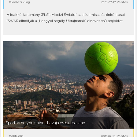
#Szalézi világ
2026-07-17, Péntek
A krakkói tartomány (PLS) „Młodzi Światu” szalézi missziós önkéntesei
(SWM) elindítják a „Lengyel segély Ukrajnának” elnevezésű projektet.
Sport, amelynek nincs hazája és nincs színe
#Aktuális
2026-07-10, Péntek