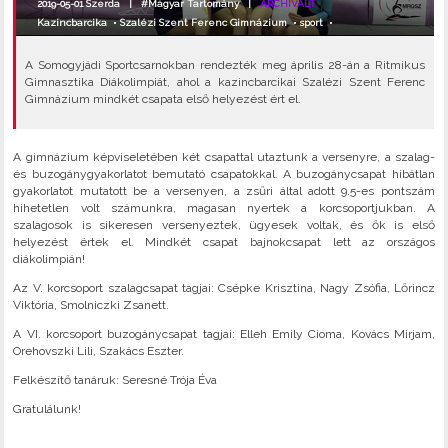
2019-05-01 Szerda |
#Magyar Tartomány
|
ARCHIVÁLT
Kazincbarcika
•
Szalézi Szent Ferenc Gimnázium
•
sport
•
A Somogyjádi Sportcsarnokban rendezték meg április 28-án a Ritmikus
Gimnasztika Diákolimpiát, ahol a kazincbarcikai Szalézi Szent Ferenc
Gimnázium mindkét csapata első helyezést ért el.
A gimnázium képviseletében két csapattal utaztunk a versenyre, a szalag-
és buzogánygyakorlatot bemutató csapatokkal. A buzogánycsapat hibátlan
gyakorlatot mutatott be a versenyen, a zsűri által adott 9.5-es pontszám
hihetetlen volt számunkra, magasan nyertek a korcsoportjukban. A
szalagosok is sikeresen versenyeztek, ügyesek voltak, és ők is első
helyezést értek el. Mindkét csapat bajnokcsapat lett az országos
diákolimpián!
Az V. korcsoport szalagcsapat tagjai: Csépke Krisztina, Nagy Zsófia, Lőrincz
Viktória, Smolniczki Zsanett.
A VI. korcsoport buzogánycsapat tagjai: Elleh Emily Cioma, Kovács Mirjam,
Orehovszki Lili, Szakács Eszter.
Felkészítő tanáruk: Seresné Trója Éva
Gratulálunk!