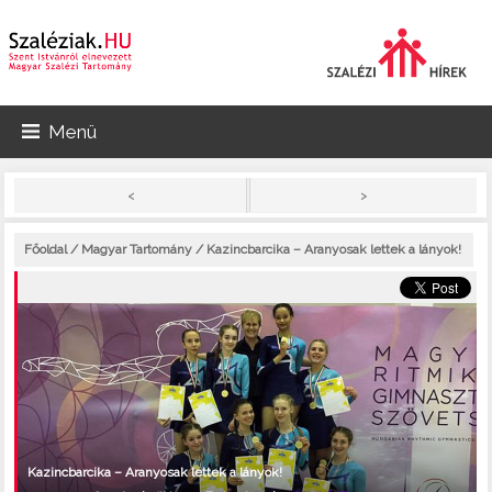
Menü
>
<
Főoldal
/
Magyar Tartomány
/ Kazincbarcika – Aranyosak lettek a lányok!
Kazincbarcika – Aranyosak lettek a lányok!