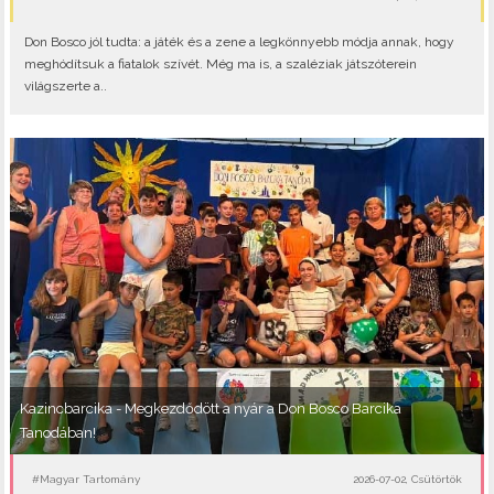
Don Bosco jól tudta: a játék és a zene a legkönnyebb módja annak, hogy
meghódítsuk a fiatalok szívét. Még ma is, a szaléziak játszóterein
világszerte a..
Kazincbarcika - Megkezdődött a nyár a Don Bosco Barcika
Tanodában!
#Magyar Tartomány
2026-07-02, Csütörtök