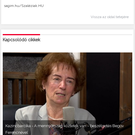
sagim.hu/Szaléziak.HU
Vissza az oldal tetejére
Kapcsolódó cikkek
Kazincbarcika - A mennyország köztetek van – beszélgetés Begov
Ferencnével