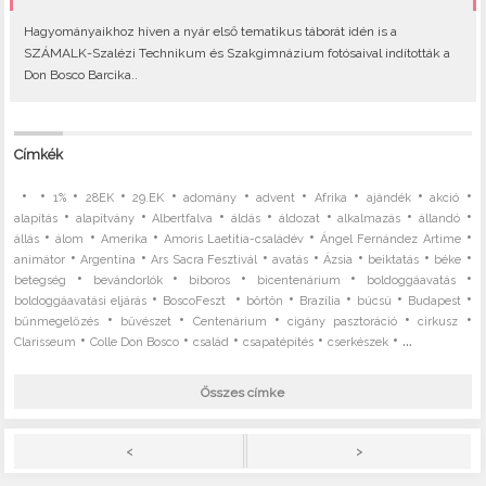
Hagyományaikhoz híven a nyár első tematikus táborát idén is a
SZÁMALK-Szalézi Technikum és Szakgimnázium fotósaival indították a
Don Bosco Barcika..
Címkék
•
•
•
•
•
•
•
•
•
•
1%
28EK
29.EK
adomány
advent
Afrika
ajándék
akció
•
•
•
•
•
•
•
alapítás
alapítvány
Albertfalva
áldás
áldozat
alkalmazás
állandó
•
•
•
•
•
állás
álom
Amerika
Amoris Laetitia-családév
Ángel Fernández Artime
•
•
•
•
•
•
•
animátor
Argentína
Ars Sacra Fesztivál
avatás
Ázsia
beiktatás
béke
•
•
•
•
•
betegség
bevándorlók
bíboros
bicentenárium
boldoggáavatás
•
•
•
•
•
•
boldoggáavatási eljárás
BoscoFeszt
börtön
Brazília
búcsú
Budapest
•
•
•
•
•
bűnmegelőzés
bűvészet
Centenárium
cigány pasztoráció
cirkusz
•
•
•
•
• ...
Clarisseum
Colle Don Bosco
család
csapatépítés
cserkészek
Összes címke
>
<