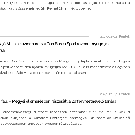
nuár 17-én, szombaton! Itt újra találkozhatunk, és a játék öröme mellett a
ásunkat is összemérhetjük. Reméljük, minél többen el..
2025-12-12, Péntek
ajó Attila a kazincbarcikai Don Bosco Sportközpont nyugdíjas
rsa
rcikai Don Bosco Sportközpont vezetősége mély fájdalommal adta hírül, hogy a
 Sportközpont idén nyáron nyugdíjba vonult kulturális menedzsere és egyben
lyettese, Sajó Attila december 12-én reggel teljesen..
2025-12-05, Péntek
falu – Megyei elismerésben részesült a Zafféry testnevelő tanára
i eredményességi díjátadót rendeztek december 2-án délután a Kőkúti
 Iskola aulájában, a Komárom-Esztergom Vármegyei Diáksport és Szabadidő
 szervezésében, ahol elismerésben részesültek a..