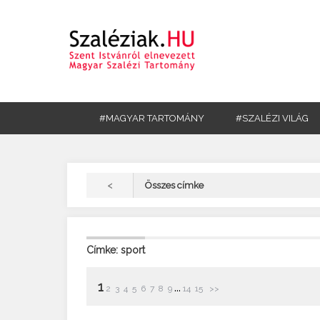
#MAGYAR TARTOMÁNY
#SZALÉZI VILÁG
<
Összes címke
Címke: sport
1
...
2
3
4
5
6
7
8
9
14
15
>>