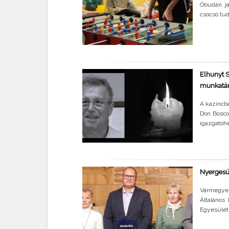
Óbudán ja
csocsó tud
Elhunyt S
munkatá
A kazincba
Don Bosco
igazgatóhe
Nyergesúj
Vármegye
Általános
Egyesület