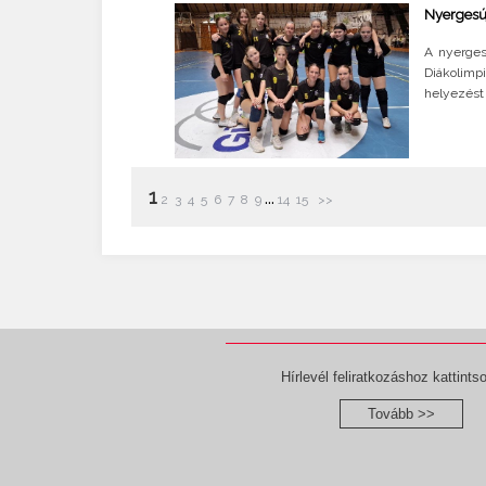
Nyergesú
A nyerges
Diákolimp
helyezést
1
...
2
3
4
5
6
7
8
9
14
15
>>
Hírlevél feliratkozáshoz kattintso
Tovább >>