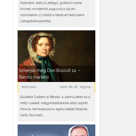
Nyárzáró, batyus jellegű, grillezős estre
hívnak mindenkit augusztus 29-én,
szombaton 17 órától a Gerecse Natúrpark
Látogatóközpontba..
Ismerjük meg Don Boscót 14. –
Barolo márkinő
#Aktuális
2026-08-06, Tegnap
Giulietta Colbert di Barolo, a száműzetés és a
mély családi megpróbáltatások által sújtott
francia nemesasszony egész életét férjével,
Carlo Tancredi..