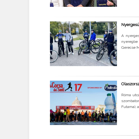
Nyergesúj
A nyerges
nyeregbe 
Gerecse MT
Olaszorsz
Róma utcá
szombaton
Futama), a