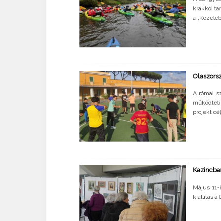
krakkói ta
a „Közeleb
Olaszorsz
A római sz
működteti
projekt cél
Kazincbar
Május 11-
kiállítás 