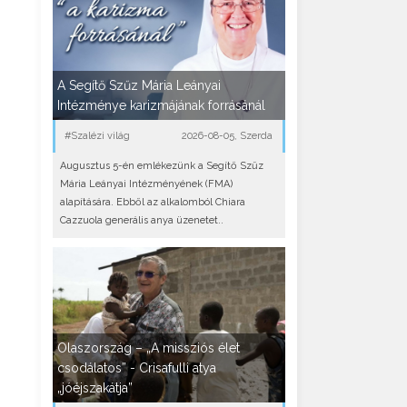
A Segítő Szűz Mária Leányai
Intézménye karizmájának forrásánál
#Szalézi világ
2026-08-05, Szerda
Augusztus 5-én emlékezünk a Segítő Szűz
Mária Leányai Intézményének (FMA)
alapítására. Ebből az alkalomból Chiara
Cazzuola generális anya üzenetet..
Olaszország – „A missziós élet
csodálatos” - Crisafulli atya
„jóéjszakátja”