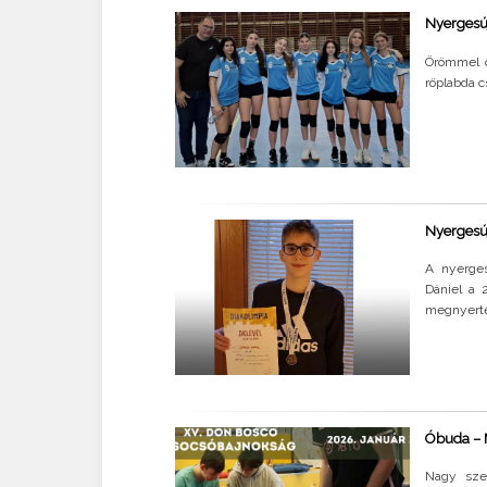
Nyergesúj
Örömmel o
röplabda c
Nyergesúj
A nyerges
Dániel a 
megnyerte
Óbuda – 
Nagy sze