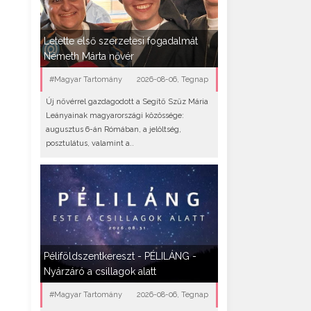
Letette első szerzetesi fogadalmát
Németh Márta nővér
#Magyar Tartomány
2026-08-06, Tegnap
Új nővérrel gazdagodott a Segítő Szűz Mária
Leányainak magyarországi közössége:
augusztus 6-án Rómában, a jelöltség,
posztulátus, valamint a..
Péliföldszentkereszt - PÉLILÁNG -
Nyárzáró a csillagok alatt
#Magyar Tartomány
2026-08-06, Tegnap