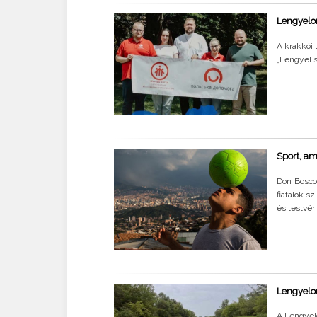
Lengyelor
A krakkói 
„Lengyel 
Sport, am
Don Bosco
fiatalok s
és testvéri
Lengyelor
A Lengyel