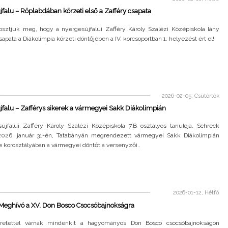
falu – Röplabdában körzeti első a Zafféry csapata
sztjuk meg, hogy a nyergesújfalui Zafféry Károly Szalézi Középiskola lány
sapata a Diákolimpia körzeti döntőjében a IV. korcsoportban 1. helyezést ért el!
2026-02-05, Csütörtök
falu – Zafférys sikerek a vármegyei Sakk Diákolimpián
újfalui Zafféry Károly Szalézi Középiskola 7.B osztályos tanulója, Schreck
2026. január 31-én, Tatabányán megrendezett vármegyei Sakk Diákolimpián
 korosztályában a vármegyei döntőt a versenyzői..
2026-01-12, Hétfő
Meghívó a XV. Don Bosco Csocsóbajnokságra
retettel várnak mindenkit a hagyományos Don Bosco csocsóbajnokságon