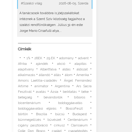
#Szalézi világ
2026-08-05, Szerda
A tanácsosok továbbra is jóéjszakátokat
intéznek a Szent Szív közösség tagjaihoz a
szalézi rendfőnökségen. Július 31-én este
Jorge Mario Crisafulli atya,..
Címkék
•
•
•
•
•
•
•
1%
28EK
29.EK
adomány
advent
•
•
•
•
Afrika
ajándék
akció
alapítás
•
•
•
•
alapítvány
Albertfalva
áldás
áldozat
•
•
•
•
•
alkalmazás
állandó
állás
álom
Amerika
•
Amoris Laetitia-családév
Ángel Fernández
•
•
•
Artime
animátor
Argentína
Ars Sacra
•
•
•
•
•
Fesztivál
avatás
Ázsia
beiktatás
béke
•
•
•
betegség
bevándorlók
bíboros
•
•
bicentenárium
boldoggáavatás
•
•
boldoggáavatási eljárás
BoscoFeszt
•
•
•
•
börtön
Brazília
búcsú
Budapest
•
•
•
bűnmegelőzés
bűvészet
Centenárium
•
•
•
cigány pasztoráció
cirkusz
Clarisseum
•
•
•
Colle Don Bosco
család
csapatépítés