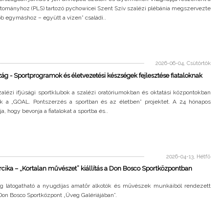
rtományhoz (PLS) tartozó pychowicei Szent Szív szalézi plébánia megszervezte
b egymáshoz – együtt a vízen” családi..
2026-06-04, Csütörtök
ág - Sportprogramok és életvezetési készségek fejlesztése fiataloknak
alézi ifjúsági sportklubok a szalézi oratóriumokban és oktatási központokban
k a „GOAL. Pontszerzés a sportban és az életben” projektet. A 24 hónapos
ja, hogy bevonja a fiatalokat a sportba és..
2026-04-13, Hétfő
cika – „Kortalan művészet” kiállítás a Don Bosco Sportközpontban
ig látogatható a nyugdíjas amatőr alkotók és művészek munkáiból rendezett
a Don Bosco Sportközpont „Üveg Galériájában”.