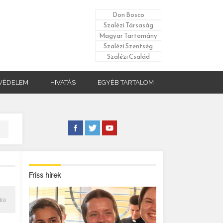
Don Bosco
Szalézi Társaság
Magyar Tartomány
Szalézi Szentség
Szalézi Család
VÉDELEM
HIVATÁS
EGYÉB TARTALOM
Friss hírek
lra