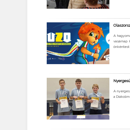
Olaszorsz
A hagyomán
vasárnap 
önkéntest 
Nyergesúj
A nyergesú
a Diákoli