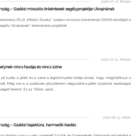
2026-07-17, Péntek
szág – Szalézi missziós önkéntesek segélyprojektje Ukrajnának
tartomány (PLS) „Młodzi Światu” szalézi missziós önkéntesei (SWM) elindítják a
segély Ukrajnának” elnevezésű projektet.
2026-07-10, Péntek
elynek nincs hazája és nincs színe
 jól tudta: a játék és a zene a legkönnyebb módja annak, hogy meghódítsuk a
zívét. Még ma is, a szaléziak játszóterein világszerte a játék bizalmat, barátságot
séget teremt. Ez az "Előre, sport,..
2026-06-15, Hétfő
szág – Szalézi kajaktúra, harmadik kiadás
országban június 1-jén ünnepelt Szülők és Gyermekek Világnapja részeként a