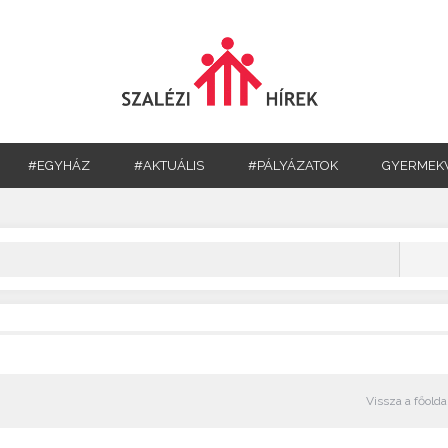
#EGYHÁZ
#AKTUÁLIS
#PÁLYÁZATOK
GYERMEK
Vissza a főolda