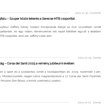
2025-10-30, Csütörtök
falu – Szuper közös tekerés a Gerecse MTB csoporttal
újfalui Zafféry Károly Szalézi Középiskola diákjai az őszi szünetben ismét
pattantak, és egy vidám, élményekkel teli napot töltöttek együtt a lábatlani
B csoporttal, ahol sok zafférys diák edz..
2025-10-29, Szerda
ág – Corsa dei Santi 2025 a remény jubileumi évében
in a sport és a szolidaritás ismét a középpontban áll: 2025. november 1-jén,
, Mindenszentek napján kerül megrendezésre a 17. Corsa dei Santi (Szentek
 Missioni Don Bosco, a torinói székhelyű szalézi..
2025-10-22, Szerda