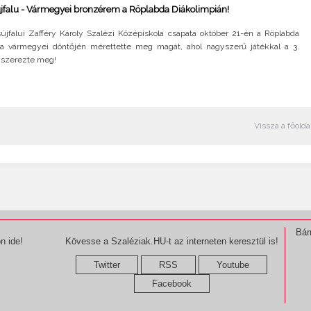
jfalu - Vármegyei bronzérem a Röplabda Diákolimpián!
újfalui Zafféry Károly Szalézi Középiskola csapata október 21-én a Röplabda
ia vármegyei döntőjén mérettette meg magát, ahol nagyszerű játékkal a 3.
 szerezte meg!
Vissza a főolda
Bár
n ide!
Kövesse a Szaléziak.HU-t az interneten keresztül is!
Twitter
RSS
Youtube
Facebook