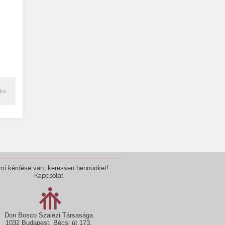
lra
mi kérdése van, keressen bennünket!
Kapcsolat
Don Bosco Szalézi Társasága
1032 Budapest, Bécsi út 173.