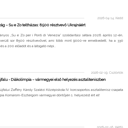
2026-04-14, Kedd
ág – Su e Zo teltházas: 8500 résztvevő Ukrajnáért
yos „Su e Zo per i Ponti di Venezia” szolidaritási sétára 2026. április 12-én,
került sor 8500 résztvevővel, ami több mint 9000-re emelkedett, ha a 330
és a 200 előadót és a látogató népi..
2026-02-19, Csütörtök
falu - Diákolimpia – vármegyei első helyezés asztaliteniszben
jfalui Zafféry Károly Szalézi Középiskola IV. korcsoportos asztalitenisz csapata
mpia Komárom-Esztergom vármegyei döntőjén 1. helyezést ért el!
2026-02-16, Hétfő