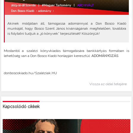
2023-10-18 Szerda |
#Magyar Tartomány
|
ARCHIVÁLT
Don Bosco Kiadó
•
adomány
•
Akinek módjában áll, támogassa adománnyal a Don Bosco Kiadó
munkáját, hogy Bosco Szent János kívánságának megfelelően, továbbra
is folytatni tudjuk a „jó könyvek” terjesztését! Köszönjük!
Mostantól a szalézi könyvkiadás támogatására bankkártyás formában is
lehetőség van a Don Bosco Kiadó honlapján keresztül:
ADOMÁNYOZÁS
.
donboscokiado.hu/Szaléziak.HU
Vissza az oldal tetejére
Kapcsolódó cikkek