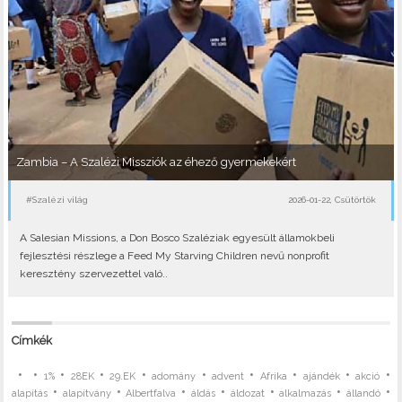
Zambia – A Szalézi Missziók az éhező gyermekekért
#Szalézi világ
2026-01-22, Csütörtök
A Salesian Missions, a Don Bosco Szaléziak egyesült államokbeli
fejlesztési részlege a Feed My Starving Children nevű nonprofit
keresztény szervezettel való..
Címkék
•
•
•
•
•
•
•
•
•
•
1%
28EK
29.EK
adomány
advent
Afrika
ajándék
akció
•
•
•
•
•
•
•
alapítás
alapítvány
Albertfalva
áldás
áldozat
alkalmazás
állandó