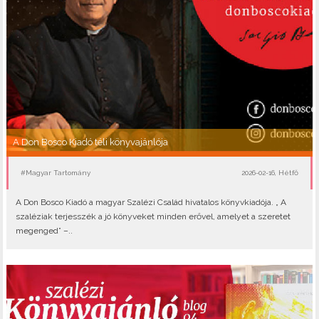
A Don Bosco Kiadó téli könyvajánlója
#Magyar Tartomány
2026-02-16, Hétfő
A Don Bosco Kiadó a magyar Szalézi Család hivatalos könyvkiadója. „ A
szaléziak terjesszék a jó könyveket minden erővel, amelyet a szeretet
megenged” –..