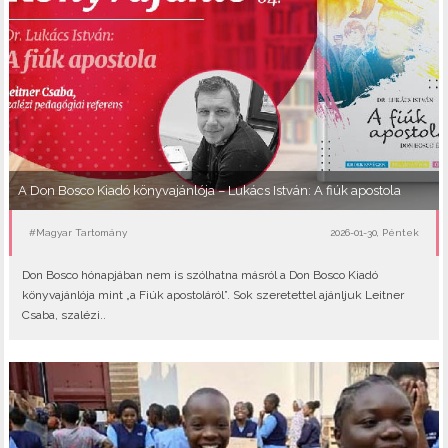
A Don Bosco Kiadó könyvajánlója – Lukács István: A fiúk apostola
#Magyar Tartomány
2026-01-30, Péntek
Don Bosco hónapjában nem is szólhatna másról a Don Bosco Kiadó
könyvajánlója mint „a Fiúk apostoláról”. Sok szeretettel ajánljuk Leitner
Csaba, szalézi..