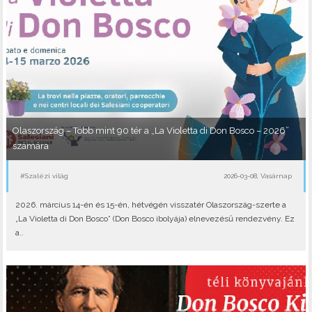
Olaszország – Több mint 90 tér a „La Violetta di Don Bosco – 2026”
számára
#Szalézi világ
2026-03-08, Vasárnap
2026. március 14-én és 15-én, hétvégén visszatér Olaszország-szerte a
„La Violetta di Don Bosco” (Don Bosco ibolyája) elnevezésű rendezvény. Ez
a..