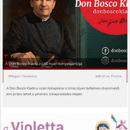
A Don Bosco Kiadó 2026 nyári könyvajánlója
#Magyar Tartomány
2026-07-24, Péntek
A Don Bosco Kiadó a nyári hónapokra is kínál olyan tartalmas olvasnivalót,
ami jó társ lehet a pihenés, kikapcsolódás idején.