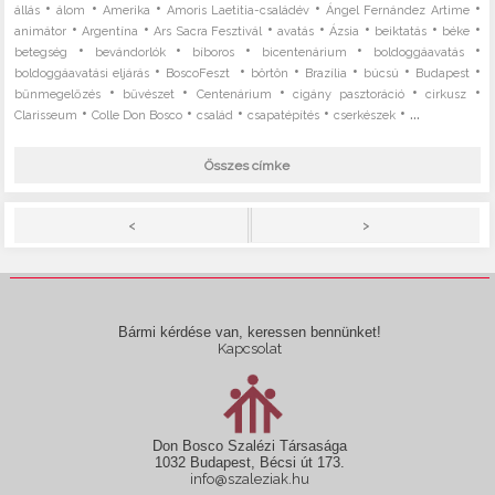
•
•
•
•
•
állás
álom
Amerika
Amoris Laetitia-családév
Ángel Fernández Artime
•
•
•
•
•
•
•
animátor
Argentína
Ars Sacra Fesztivál
avatás
Ázsia
beiktatás
béke
•
•
•
•
•
betegség
bevándorlók
bíboros
bicentenárium
boldoggáavatás
•
•
•
•
•
•
boldoggáavatási eljárás
BoscoFeszt
börtön
Brazília
búcsú
Budapest
•
•
•
•
•
bűnmegelőzés
bűvészet
Centenárium
cigány pasztoráció
cirkusz
•
•
•
•
• ...
Clarisseum
Colle Don Bosco
család
csapatépítés
cserkészek
Összes címke
>
<
Bármi kérdése van, keressen bennünket!
Kapcsolat
Don Bosco Szalézi Társasága
1032 Budapest, Bécsi út 173.
info@szaleziak.hu