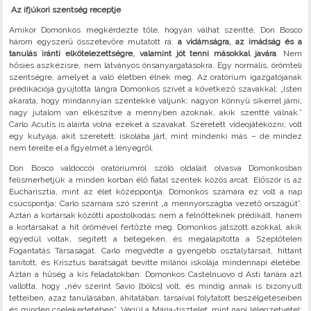
Az ifjúkori szentség receptje
Amikor Domonkos megkérdezte tőle, hogyan válhat szentté, Don Bosco
három egyszerű összetevőre mutatott rá:
a vidámságra, az imádság és a
tanulás iránti elkötelezettségre, valamint jót tenni másokkal javára
. Nem
hősies aszkézisre, nem látványos önsanyargatásokra. Egy normális, örömteli
szentségre, amelyet a való életben élnek meg. Az oratórium igazgatójának
prédikációja gyújtotta lángra Domonkos szívét a következő szavakkal: „Isten
akarata, hogy mindannyian szentekké váljunk; nagyon könnyű sikerrel járni;
nagy jutalom van elkészítve a mennyben azoknak, akik szentté válnak.”
Carlo Acutis is aláírta volna ezeket a szavakat. Szeretett videojátékozni; volt
egy kutyája, akit szeretett; iskolába járt, mint mindenki más – de mindez
nem terelte el a figyelmét a lényegről.
Don Bosco valdoccói oratóriumról szóló oldalait olvasva Domonkosban
felismerhetjük a minden korban élő fiatal szentek közös arcát. Először is az
Eucharisztia, mint az élet középpontja: Domonkos számára ez volt a nap
csúcspontja; Carlo számára szó szerint „a mennyországba vezető országút”.
Aztán a kortársak közötti apostolkodás: nem a felnőtteknek prédikált, hanem
a kortársakat a hit örömével fertőzte meg. Domonkos játszott azokkal, akik
egyedül voltak, segített a betegeken, és megalapította a Szeplőtelen
Fogantatás Társaságát. Carlo megvédte a gyengébb osztálytársait, hittant
tanított, és Krisztus barátságát bevitte milánói iskolája mindennapi életébe.
Aztán a hűség a kis feladatokban: Domonkos Castelnuovo d Asti tanára azt
vallotta, hogy „név szerint Savio [bölcs] volt, és mindig annak is bizonyult
tetteiben, azaz tanulásában, áhítatában, társaival folytatott beszélgetéseiben
és minden cselekedetében”. Végül a Mária-tisztelet, mint napi lélegzetvétel;