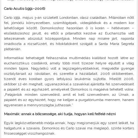
Carlo Acutis (1991–2006)
Carlo 1991. május 3-án született Londonban, olasz családban. Milánóban nőtt
fel, jómódú környezetben, számítógépek, videojátékok és a modern kor
lehetőségei között. Domonkoshoz hasonlóan ő is korán – hétévesen –
elsőáldozáshoz járult, és ettől a pillanattól kezdve az Eucharisztia vált
létezésének abszolút középpontjává. Minden nap misére járt, naponta
imádkozta a rózsafüzért, és hitoktatóként szolgált a Santa Maria Segreta
plébánián.
Informatikai tehetségét felhasználva multimédiás kiállítást hozott létre az
eucharisztikus csodákról, amely több mint tízezer helyre eljutott a világ
minden tájára. Nagylelkű volt a legszegényebbekkel, megvédte gyenge
osztálytársait az iskolában, és szerette a háziállatait. 2006 októberében,
tizenöt éves korában gyors lefolyású leukémia sújtotta. Mielőtt 2006.
október 12-én meghalt, ugyanazokkal a szavakkal ajánlotta fel szenvedéseit
a pápáért és az egyházért, amelyeket Domonkos is magáévá tehetett volna:
„Felajánlok minden szenvedést, amit el kell szenvednem, az Úrnak, a
pápáért és az egyházért, hogy ne kelljen a purgatóriumba mennem, hanem
egyenesen a mennyországba juthassak.”
Maximák: annak a bölcsessége, aki tudja, hogyan kell felfelé nézni
Egyik legközvetlenebb módja annak, hogy megismerjük egy szent lelkét, ha
hallgatunk a szavaira. Domonkos és Carlo szavai ma meglepő, szinte kortárs
frissességgel visszhangoznak.