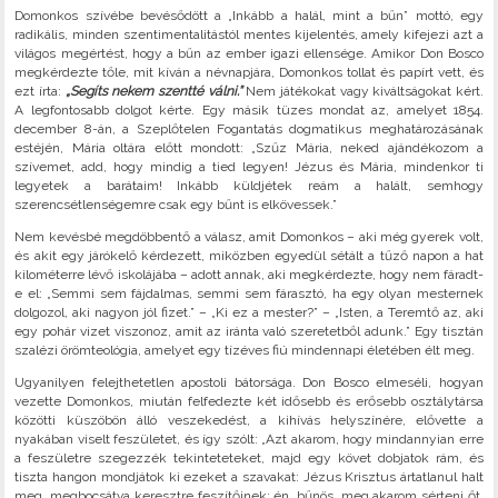
Domonkos szívébe bevésődött a „Inkább a halál, mint a bűn” mottó, egy
radikális, minden szentimentalitástól mentes kijelentés, amely kifejezi azt a
világos megértést, hogy a bűn az ember igazi ellensége. Amikor Don Bosco
megkérdezte tőle, mit kíván a névnapjára, Domonkos tollat és papírt vett, és
ezt írta:
„Segíts nekem szentté válni.”
Nem játékokat vagy kiváltságokat kért.
A legfontosabb dolgot kérte. Egy másik tüzes mondat az, amelyet 1854.
december 8-án, a Szeplőtelen Fogantatás dogmatikus meghatározásának
estéjén, Mária oltára előtt mondott: „Szűz Mária, neked ajándékozom a
szívemet, add, hogy mindig a tied legyen! Jézus és Mária, mindenkor ti
legyetek a barátaim! Inkább küldjétek reám a halált, semhogy
szerencsétlenségemre csak egy bűnt is elkövessek.”
Nem kevésbé megdöbbentő a válasz, amit Domonkos – aki még gyerek volt,
és akit egy járókelő kérdezett, miközben egyedül sétált a tűző napon a hat
kilométerre lévő iskolájába – adott annak, aki megkérdezte, hogy nem fáradt-
e el: „Semmi sem fájdalmas, semmi sem fárasztó, ha egy olyan mesternek
dolgozol, aki nagyon jól fizet.” – „Ki ez a mester?” – „Isten, a Teremtő az, aki
egy pohár vizet viszonoz, amit az iránta való szeretetből adunk.” Egy tisztán
szalézi örömteológia, amelyet egy tízéves fiú mindennapi életében élt meg.
Ugyanilyen felejthetetlen apostoli bátorsága. Don Bosco elmeséli, hogyan
vezette Domonkos, miután felfedezte két idősebb és erősebb osztálytársa
közötti küszöbön álló veszekedést, a kihívás helyszínére, elővette a
nyakában viselt feszületet, és így szólt: „Azt akarom, hogy mindannyian erre
a feszületre szegezzék tekinteteteket, majd egy követ dobjatok rám, és
tiszta hangon mondjátok ki ezeket a szavakat: Jézus Krisztus ártatlanul halt
meg, megbocsátva keresztre feszítőinek; én, bűnös, meg akarom sérteni őt,