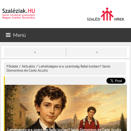
Menü
>
<
Főoldal
/
Aktuális
/ Lehetséges-e a szentség fiatal korban? Savio
Domonkos és Carlo Acutis
Lehetséges-e a szentség fiatal korban? Savio Domonkos és Carlo Acutis