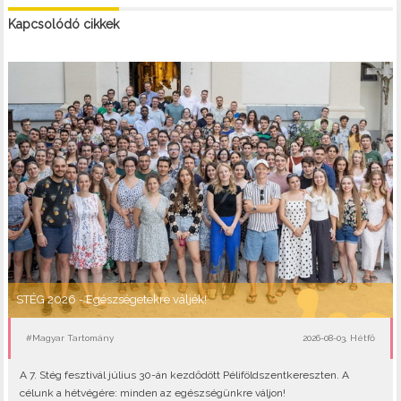
Kapcsolódó cikkek
STÉG 2026 - Egészségetekre váljék!
#Magyar Tartomány
2026-08-03, Hétfő
A 7. Stég fesztivál július 30-án kezdődött Péliföldszentkereszten. A
célunk a hétvégére: minden az egészségünkre váljon!