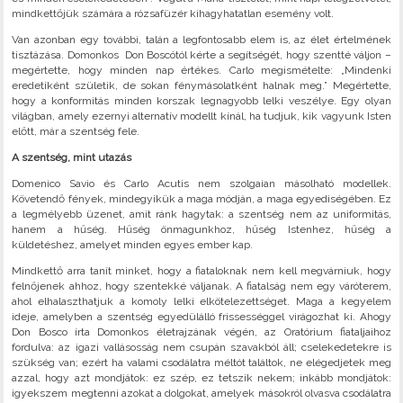
mindkettőjük számára a rózsafüzér kihagyhatatlan esemény volt.
Van azonban egy további, talán a legfontosabb elem is, az élet értelmének
tisztázása. Domonkos Don Boscótól kérte a segítségét, hogy szentté váljon –
megértette, hogy minden nap értékes. Carlo megismételte: „Mindenki
eredetiként születik, de sokan fénymásolatként halnak meg.” Megértette,
hogy a konformitás minden korszak legnagyobb lelki veszélye. Egy olyan
világban, amely ezernyi alternatív modellt kínál, ha tudjuk, kik vagyunk Isten
előtt, már a szentség fele.
A szentség, mint utazás
Domenico Savio és Carlo Acutis nem szolgaian másolható modellek.
Követendő fények, mindegyikük a maga módján, a maga egyediségében. Ez
a legmélyebb üzenet, amit ránk hagytak: a szentség nem az uniformitás,
hanem a hűség. Hűség önmagunkhoz, hűség Istenhez, hűség a
küldetéshez, amelyet minden egyes ember kap.
Mindkettő arra tanít minket, hogy a fiataloknak nem kell megvárniuk, hogy
felnőjenek ahhoz, hogy szentekké váljanak. A fiatalság nem egy váróterem,
ahol elhalaszthatjuk a komoly lelki elkötelezettséget. Maga a kegyelem
ideje, amelyben a szentség egyedülálló frissességgel virágozhat ki. Ahogy
Don Bosco írta Domonkos életrajzának végén, az Oratórium fiataljaihoz
fordulva: az igazi vallásosság nem csupán szavakból áll; cselekedetekre is
szükség van; ezért ha valami csodálatra méltót találtok, ne elégedjetek meg
azzal, hogy azt mondjátok: ez szép, ez tetszik nekem; inkább mondjátok:
igyekszem megtenni azokat a dolgokat, amelyek másokról olvasva csodálatra