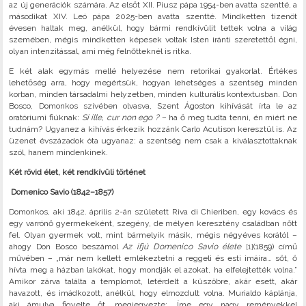
az új generációk számára. Az elsőt XII. Piusz pápa 1954-ben avatta szentté, a
másodikat XIV. Leó pápa 2025-ben avatta szentté. Mindketten tizenöt
évesen haltak meg, anélkül, hogy bármi rendkívülit tettek volna a világ
szemében, mégis mindketten képesek voltak Isten iránti szeretettől égni,
olyan intenzitással, ami még felnőtteknél is ritka.
E két alak egymás mellé helyezése nem retorikai gyakorlat. Értékes
lehetőség arra, hogy megértsük, hogyan lehetséges a szentség minden
korban, minden társadalmi helyzetben, minden kulturális kontextusban. Don
Bosco, Domonkos szívében olvasva, Szent Ágoston kihívását írta le az
oratóriumi fiúknak:
Si ille, cur non ego ?
– ha ő meg tudta tenni, én miért ne
tudnám? Ugyanez a kihívás érkezik hozzánk Carlo Acutison keresztül is. Az
üzenet évszázadok óta ugyanaz: a szentség nem csak a kiválasztottaknak
szól, hanem mindenkinek.
Két rövid élet, két rendkívüli történet
Domenico Savio (1842–1857)
Domonkos, aki 1842. április 2-án született Riva di Chieriben, egy kovács és
egy varrónő gyermekeként, szegény, de mélyen keresztény családban nőtt
fel. Olyan gyermek volt, mint bármelyik másik, mégis négyéves korától –
ahogy Don Bosco beszámol
Az ifjú Domenico Savio élete
[1]
(1859) című
művében – „már nem kellett emlékeztetni a reggeli és esti imáira… sőt, ő
hívta meg a házban lakókat, hogy mondják el azokat, ha elfelejtették volna.”
Amikor zárva találta a templomot, letérdelt a küszöbre, akár esett, akár
havazott, és imádkozott, anélkül, hogy elmozdult volna. Murialdo káplánja,
aki ámulva figyelte őt, megjegyezte: „Íme egy nagy reményekkel