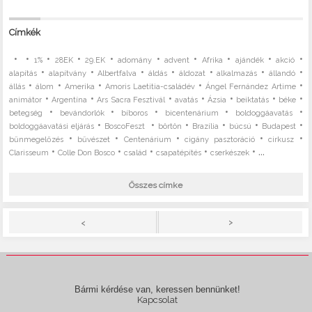
Címkék
•
•
•
•
•
•
•
•
•
•
1%
28EK
29.EK
adomány
advent
Afrika
ajándék
akció
•
•
•
•
•
•
•
alapítás
alapítvány
Albertfalva
áldás
áldozat
alkalmazás
állandó
•
•
•
•
•
állás
álom
Amerika
Amoris Laetitia-családév
Ángel Fernández Artime
•
•
•
•
•
•
•
animátor
Argentína
Ars Sacra Fesztivál
avatás
Ázsia
beiktatás
béke
•
•
•
•
•
betegség
bevándorlók
bíboros
bicentenárium
boldoggáavatás
•
•
•
•
•
•
boldoggáavatási eljárás
BoscoFeszt
börtön
Brazília
búcsú
Budapest
•
•
•
•
•
bűnmegelőzés
bűvészet
Centenárium
cigány pasztoráció
cirkusz
•
•
•
•
• ...
Clarisseum
Colle Don Bosco
család
csapatépítés
cserkészek
Összes címke
>
<
Bármi kérdése van, keressen bennünket!
Kapcsolat