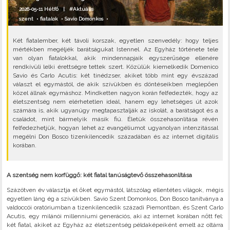
2026-05-11 Hétfő |
#Aktuális
szent
•
fiatalok
•
Savio Domonkos
•
Két fiatalember, két távoli korszak, egyetlen szenvedély: hogy teljes
mértékben megéljék barátságukat Istennel. Az Egyház története tele
van olyan fiatalokkal, akik mindennapjaik egyszerűsége ellenére
rendkívüli lelki érettségre tettek szert. Közülük kiemelkedik Domenico
Savio és Carlo Acutis: két tinédzser, akiket több mint egy évszázad
választ el egymástól, de akik szívükben és döntéseikben meglepően
közel állnak egymáshoz. Mindketten nagyon korán felfedezték, hogy az
életszentség nem elérhetetlen ideál, hanem egy lehetséges út azok
számára is, akik ugyanúgy megtapasztalják az iskolát, a barátságot és a
családot, mint bármelyik másik fiú. Életük összehasonlítása révén
felfedezhetjük, hogyan lehet az evangéliumot ugyanolyan intenzitással
megélni Don Bosco tizenkilencedik századában és az internet digitális
korában.
A szentség nem korfüggő: két fiatal tanúságtevő összehasonlítása
Százötven év választja el őket egymástól, látszólag ellentétes világok, mégis
egyetlen láng ég a szívükben. Savio Szent Domonkos, Don Bosco tanítványa a
valdoccói oratóriumban a tizenkilencedik századi Piemontban, és Szent Carlo
Acutis, egy milánói millenniumi generációs, aki az internet korában nőtt fel:
két fiatal, akiket az Egyház az életszentség példaképeiként emelt az oltárra