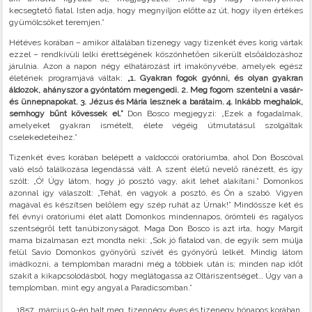
kecsegtető fiatal. Isten adja, hogy megnyíljon előtte az út, hogy ilyen értékes
gyümölcsöket teremjen.”
Hétéves korában – amikor általában tizenegy vagy tizenkét éves korig vártak
ezzel – rendkívüli lelki érettségének köszönhetően sikerült elsőáldozáshoz
járulnia. Azon a napon négy elhatározást írt imakönyvébe, amelyek egész
életének programjává váltak:
„1. Gyakran fogok gyónni, és olyan gyakran
áldozok, ahányszor a gyóntatóm megengedi. 2. Meg fogom szentelni a vasár-
és ünnepnapokat. 3.
Jézus és Mária lesznek a barátaim. 4. Inkább meghalok,
semhogy bűnt kövessek el.”
Don Bosco megjegyzi: „Ezek a fogadalmak,
amelyeket gyakran ismételt, élete végéig útmutatásul szolgáltak
cselekedeteihez.”
Tizenkét éves korában belépett a valdoccói oratóriumba, ahol Don Boscóval
való első találkozása legendássá vált. A szent életű nevelő ránézett, és így
szólt: „Ó! Úgy látom, hogy jó posztó vagy, akit lehet alakítani.” Domonkos
azonnal így válaszolt: „Tehát, én vagyok a posztó, és Ön a szabó. Vigyen
magával és készítsen belőlem egy szép ruhát az Úrnak!” Mindössze két és
fél évnyi oratóriumi élet alatt Domonkos mindennapos, örömteli és ragályos
szentségről tett tanúbizonyságot. Maga Don Bosco is azt írta, hogy Margit
mama bizalmasan ezt mondta neki: „Sok jó fiatalod van, de egyik sem múlja
felül Savio Domonkos gyönyörű szívét és gyönyörű lelkét. Mindig látom
imádkozni, a templomban maradni még a többiek után is; minden nap időt
szakít a kikapcsolódásból, hogy meglátogassa az Oltáriszentséget… Úgy van a
templomban, mint egy angyal a Paradicsomban.”
március 9-én halt meg, tizennégy éves és tizenegy hónapos korában.