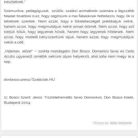
késztetnek.”
Számunkra, pedagógusok, szülők, szalézi animátorok számára a legszebb
feladat továbbra is az, hogy segítsünk a mai fiataloknak felfedezni, hogy ők is
lehetnek szentek. Nem azzal, hogy a tökéletességet prédikáljuk nekik,
hanem azzal, hogy megmutatjuk nekik annak örömét. Nem azzal, hogy azt
kérjük tőlük, hogy legyenek hősök, hanem hogy legyenek hitelesek. Nem
azzal, hogy modellt kényszerítünk rájuk, hanem azzal, hogy megmutatjuk
nekik a célt.
„Vidáman, előre!” – szokta mondogatni Don Bosco. Domenico Savio és Carlo
Acutis ugyanezt ismétlik nekünk olyan helyekről, ahol soha nem megy le a
nap.
donbosco.press/Szaléziak.HU
[1]
Bosco Szent János: Tiszteletreméltó Savio Domonkos, Don Bosco Kiadó,
Budapest 2004
Vissza az oldal tetejére