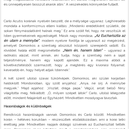
és ünnepélyesen bosszút akarok állni.” A veszekedés könnyekbe fulladt.
Carlo Acutis korának nyelvén beszélt, de a mélysége ugyanaz. Leghíresebb
mondata a konformizmus elleni kiáltás: „Mindenki eredetiként születik, de
sokan fénymásolatként halnak meg.” Ez arra szólít fel, hogy ne veszítsük el
Isten gyermekeinek egyediségét. Másik nagy mondása,
„Az Eucharisztia az
én utam a mennybe”
, modern nyelvre fordítja le ugyanazt az megérzést,
amelyet Domonkos a szentség abszolút központi szerepéről vallott. És
röviddel halála előtt megismételte:
„Nem én, hanem Isten”
– ugyanaz a
radikális alázat, mint annak, aki tudja, hogy a szentség nem a saját
teljesítménye, hanem egy kapott ajándék. Ez a maxima abból a
következtetésből származott, hogy „a megtérés egy kivonási folyamat:
kevesebb én, hogy helyet adjak Istennek”.
A két szent utolsó szavai tükörképek. Domonkos, aki szülei karjaiban
haldoklott Mondonióban, így szólt anyjához: „Anya, ne sírj. A mennybe
megyek.” Majd apjához: „Viszlát, drága papa.” Végül, arcát belső fény
világította meg, felkiáltott: „Ó, milyen szépet látok!” Carlo, utolsó lélegzete
előtt, mindent felajánlott az Egyházért. Mindketten mosolyogva távoztak.
Hasonlóságok és különbségek
Rendkívüli hasonlóságok vannak Domonkos és Carlo között. Mindketten
korán – hétéves korukban – részesültek elsőáldozásban, ami a korai lelki
érettség jele. Mindketten napjaik dobogó szívének az Eucharisztiát tették