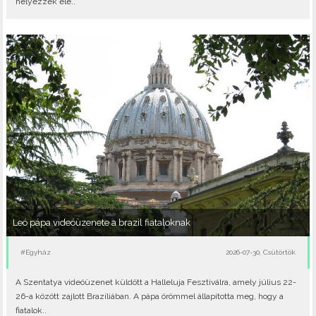
helyezzék elé..
Leó pápa videóüzenete a brazil fiataloknak
#Egyház
2026-07-30, Csütörtök
A Szentatya videóüzenet küldött a Halleluja Fesztiválra, amely július 22-
26-a között zajlott Brazíliában. A pápa örömmel állapította meg, hogy a
fiatalok..