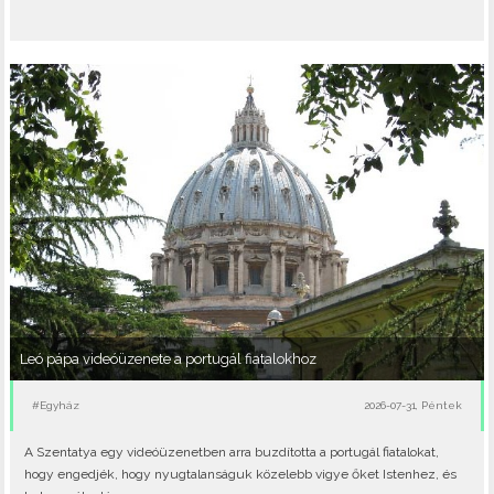
Leó pápa videóüzenete a portugál fiatalokhoz
#Egyház
2026-07-31, Péntek
A Szentatya egy videóüzenetben arra buzdította a portugál fiatalokat,
hogy engedjék, hogy nyugtalanságuk közelebb vigye őket Istenhez, és