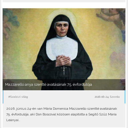
Mazzarello anya szentté avatásának 75. évfordulója
#Szalézi világ
2026-06-24, Szerda
2026. június 24-én van Mária Domenica Mazzarello szentté avatásának
75. évfordulója, aki Don Boscóval közösen alapította a Segítő Szűz Mária
Leányai..