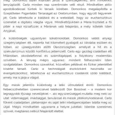
meg. Domonkos olyan kitartóan járult a szentségekhez, ami mindenkit
lenyűgözött; Carlo minden nap szentmisén vett részt. Mindketten aktív
apostolkodással tűntek ki társaik körében. Domonkos megalapította a
Szeplőtelen Fogantatás Társaságát az Oratóriumban, hogy együtt tegyenek
jót; Carlo létrehozta a kiállítást és a weboldalt, hogy az eucharisztikus
üzenetet a digitális világba vigye. Mindkettőjükben a Mária-tisztelet a fő
pillér: a napi rózsafüzér, a Máriának való felajánlás, a mély kötelék Isten
Anyjával.
A különbségek ugyanilyen sokatmondóak. Domonkos valódi anyagi
szegénységben élt, naponta hat kilométert gyalogolt az iskolába esőben és
hóban, az újraegyesítés előtti Olaszországban, amelyet a hit és a
szekularizmus közötti konfliktus jellemzett. Carlo egy gazdag családban élt
Milánóban, okostelefonnal és számítógéppel, a folyékony modernitás
szívében. A lényeg mégis ugyanaz: mindent felhasználni Isten
szolgálatában. Domonkos szavakkal, közvetlen példával és fizikai jelenléttel
kísérte társait. Carlo a technológiát eszközként használta az
evangelizációhoz, létrehozva az eucharisztikus csodákról szóló kiállítást,
amely ma is járja a világot.
Egy másik jelentős különbség a lelki útmutatást érinti. Domonkos
felbecsülhetetlen szerencsével találkozott Don Boscóval – a modern kor
legnagyobb ifjúsági nevelőjével –, aki egyszerűséggel mutatta meg neki az
utat: vidámsággal, imádsággal, tanulással és mások jótékonykodásával. Carlo
főként családjában, plébániáján és saját lelki intelligenciájában találta meg az
útját. Mégis mindketten ugyanarra a helyre jutottak: Istenbe szerelmes
szívvel, megbánás nélkül felajánlott élettel.