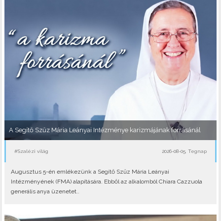
A Segítő Szűz Mária Leányai Intézménye karizmájának forrásánál
#Szalézi világ
2026-08-05, Tegnap
Augusztus 5-én emlékezünk a Segítő Szűz Mária Leányai
Intézményének (FMA) alapítására. Ebből az alkalomból Chiara Cazzuola
generális anya üzenetet..