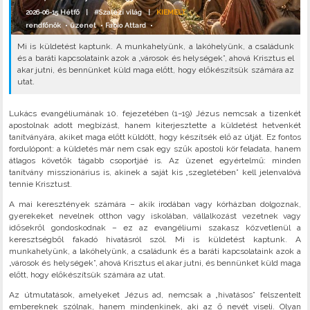
2026-06-15 Hétfő |
#Szalézi világ
|
KIEMELT
rendfőnök
•
üzenet
•
Fabio Attard
•
Mi is küldetést kaptunk. A munkahelyünk, a lakóhelyünk, a családunk
és a baráti kapcsolataink azok a „városok és helységek”, ahová Krisztus el
akar jutni, és bennünket küld maga előtt, hogy előkészítsük számára az
utat.
Lukács evangéliumának 10. fejezetében (1−19) Jézus nemcsak a tizenkét
apostolnak adott megbízást, hanem kiterjesztette a küldetést hetvenkét
tanítványára, akiket maga előtt küldött, hogy készítsék elő az útját. Ez fontos
fordulópont: a küldetés már nem csak egy szűk apostoli kör feladata, hanem
átlagos követők tágabb csoportjáé is. Az üzenet egyértelmű: minden
tanítvány misszionárius is, akinek a saját kis „szegletében” kell jelenvalóvá
tennie Krisztust.
A mai keresztények számára – akik irodában vagy kórházban dolgoznak,
gyerekeket nevelnek otthon vagy iskolában, vállalkozást vezetnek vagy
idősekről gondoskodnak – ez az evangéliumi szakasz közvetlenül a
keresztségből fakadó hivatásról szól. Mi is küldetést kaptunk. A
munkahelyünk, a lakóhelyünk, a családunk és a baráti kapcsolataink azok a
„városok és helységek”, ahová Krisztus el akar jutni, és bennünket küld maga
előtt, hogy előkészítsük számára az utat.
Az útmutatások, amelyeket Jézus ad, nemcsak a „hivatásos” felszentelt
embereknek szólnak, hanem mindenkinek, aki az ő nevét viseli. Olyan