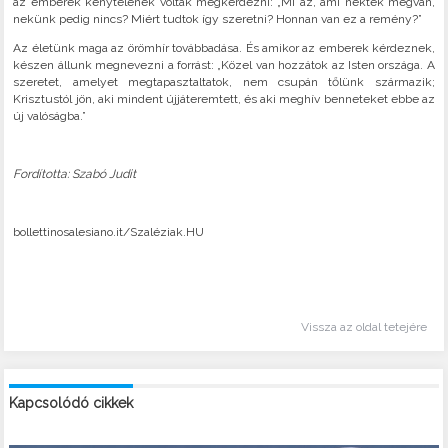
az emberek kénytelenek voltak megkérdezni: „Mi az, ami nektek megvan,
nekünk pedig nincs? Miért tudtok így szeretni? Honnan van ez a remény?”
Az életünk maga az örömhír továbbadása. És amikor az emberek kérdeznek,
készen állunk megnevezni a forrást: „Közel van hozzátok az Isten országa. A
szeretet, amelyet megtapasztaltatok, nem csupán tőlünk származik;
Krisztustól jön, aki mindent újjáteremtett, és aki meghív benneteket ebbe az
új valóságba.”
Fordította: Szabó Judit
bollettinosalesiano.it/Szaléziak.HU
Vissza az oldal tetejére
Kapcsolódó cikkek