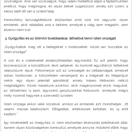
szükségük. Arra van szükségük, hogy valaki mellettük álljon a fájdalmukban
anélkül, hogy meginogna, és olyan békét sugározzon, amely azt üzeni: a
káosz alatt ott van a szilárd talaj.
Keresztény tanúságtételünk elsősorban arról szól, kik vagyunk: olyan
emberek, akik rátaláltak arra a békére, amelyet a világ sem megadni, sem
elvenni nem tud.
3. Gyógyítás és az örömhír továbbadása: láthatóvá tenni Isten országát
„Gyógyítsátok meg ott a betegeket s hirdessétek: közel van hozzátok az
Isten országa!”
A szó és a cselekedet elválaszthatatlan egymástól. Ez azt jelenti, hogy
észrevesszük a körülöttünk lévő sebeket, és konkrét együttérző tettekkel
válaszolunk rájuk. Felismerjük azt az ürességet és céltalanságot, amelyet
sokan hordoznak; a könyörtelen versengést és a kiégését és felajánljuk
nekik egy olyan jelenlét ajándékát, amely képes ítélkezés nélkül
meghallgatni. Közel maradunk azokhoz, akik magányosnak érzik magukat,
az idősekhez is apró, egyszerű gesztusokkal fordulunk, amelyek mégis
mély nyomot hagynak a szenvedő szívben.
Isten országa akkor válik közelivé, amikor az emberek ezt mondhatják: „Itt
valami mással találkoztam. Elfogadtak, értékesnek tartottak, és új erőt
kaptam.”
Így növekedett az ősegyház is: nem elsősorban ékesszóló prédikációk által,
hanem olyan közösségeken keresztül, amelyek annyira
másként éltek
, hogy