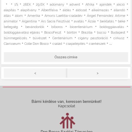
•
•
•
•
•
•
•
•
•
•
1%
28EK
29.EK
adomány
advent
Afrika
ajándék
akció
•
•
•
•
•
•
•
alapítás
alapítvány
Albertfalva
áldás
áldozat
alkalmazás
állandó
•
•
•
•
•
állás
álom
Amerika
Amoris Laetitia-családév
Ángel Fernández Artime
•
•
•
•
•
•
•
animátor
Argentína
Ars Sacra Fesztivál
avatás
Ázsia
beiktatás
béke
•
•
•
•
•
betegség
bevándorlók
bíboros
bicentenárium
boldoggáavatás
•
•
•
•
•
•
boldoggáavatási eljárás
BoscoFeszt
börtön
Brazília
búcsú
Budapest
•
•
•
•
•
bűnmegelőzés
bűvészet
Centenárium
cigány pasztoráció
cirkusz
•
•
•
•
• ...
Clarisseum
Colle Don Bosco
család
csapatépítés
cserkészek
Összes címke
>
<
Bármi kérdése van, keressen bennünket!
Kapcsolat
Don Bosco Szalézi Társasága