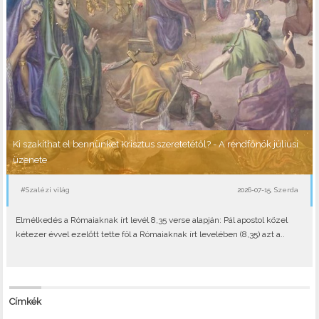
Ki szakíthat el bennünket Krisztus szeretetétől? - A rendfőnök júliusi
üzenete
#Szalézi világ
2026-07-15, Szerda
Elmélkedés a Rómaiaknak írt levél 8,35 verse alapján: Pál apostol közel
kétezer évvel ezelőtt tette föl a Rómaiaknak írt levelében (8,35) azt a..
Címkék