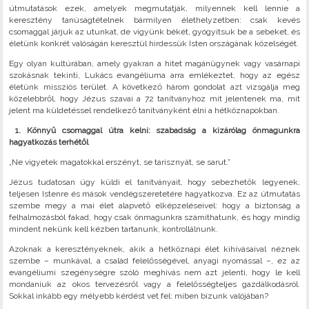
útmutatások ezek, amelyek megmutatják, milyennek kell lennie a
keresztény tanúságtételnek bármilyen élethelyzetben: csak kevés
csomaggal járjuk az utunkat, de vigyünk békét, gyógyítsuk be a sebeket, és
életünk konkrét valóságán keresztül hirdessük Isten országának közelségét.
Egy olyan kultúrában, amely gyakran a hitet magánügynek vagy vasárnapi
szokásnak tekinti, Lukács evangéliuma arra emlékeztet, hogy az egész
életünk missziós terület. A következő három gondolat azt vizsgálja meg
közelebbről, hogy Jézus szavai a 72 tanítványhoz mit jelentenek ma, mit
jelent ma küldetéssel rendelkező tanítványként élni a hétköznapokban.
1. Könnyű csomaggal útra kelni: szabadság a kizárólag önmagunkra
hagyatkozás terhétől
„Ne vigyetek magatokkal erszényt, se tarisznyát, se sarut.”
Jézus tudatosan úgy küldi el tanítványait, hogy sebezhetők legyenek,
teljesen Istenre és mások vendégszeretetére hagyatkozva. Ez az útmutatás
szembe megy a mai élet alapvető elképzeléseivel: hogy a biztonság a
felhalmozásból fakad, hogy csak önmagunkra számíthatunk, és hogy mindig
mindent nekünk kell kézben tartanunk, kontrollálnunk.
Azoknak a keresztényeknek, akik a hétköznapi élet kihívásaival néznek
szembe – munkával, a család felelősségével, anyagi nyomással –, ez az
evangéliumi szegénységre szóló meghívás nem azt jelenti, hogy le kell
mondaniuk az okos tervezésről vagy a felelősségteljes gazdálkodásról.
Sokkal inkább egy mélyebb kérdést vet fel: miben bízunk valójában?