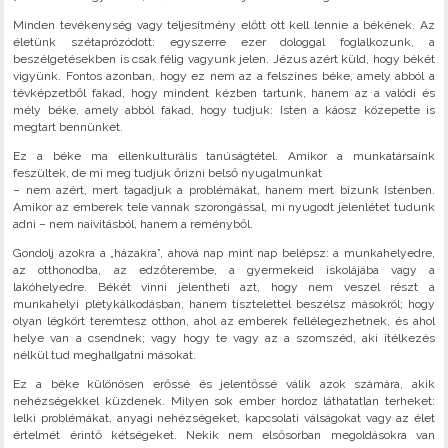
Minden tevékenység vagy teljesítmény előtt ott kell lennie a békének. Az
életünk szétaprózódott: egyszerre ezer dologgal foglalkozunk, a
beszélgetésekben is csak félig vagyunk jelen. Jézus azért küld, hogy békét
vigyünk. Fontos azonban, hogy ez nem az a felszínes béke, amely abból a
tévképzetből fakad, hogy mindent kézben tartunk, hanem az a valódi és
mély béke, amely abból fakad, hogy tudjuk: Isten a káosz közepette is
megtart bennünket.
Ez a béke ma ellenkulturális tanúságtétel. Amikor a munkatársaink
feszültek, de mi meg tudjuk őrizni belső nyugalmunkat
– nem azért, mert tagadjuk a problémákat, hanem mert bízunk Istenben.
Amikor az emberek tele vannak szorongással, mi nyugodt jelenlétet tudunk
adni – nem naivitásból, hanem a reményből.
Gondolj azokra a „házakra”, ahová nap mint nap belépsz: a munkahelyedre,
az otthonodba, az edzőterembe, a gyermekeid iskolájába vagy a
lakóhelyedre. Békét vinni jelentheti azt, hogy nem veszel részt a
munkahelyi pletykálkodásban, hanem tisztelettel beszélsz másokról; hogy
olyan légkört teremtesz otthon, ahol az emberek fellélegezhetnek, és ahol
helye van a csendnek; vagy hogy te vagy az a szomszéd, aki ítélkezés
nélkül tud meghallgatni másokat.
Ez a béke különösen erőssé és jelentőssé válik azok számára, akik
nehézségekkel küzdenek. Milyen sok ember hordoz láthatatlan terheket:
lelki problémákat, anyagi nehézségeket, kapcsolati válságokat vagy az élet
értelmét érintő kétségeket. Nekik nem elsősorban megoldásokra van