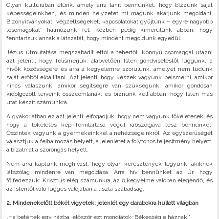
Olyan kultúrában élünk, amely arra tanít bennünket, hogy bízzunk saját
képességeinkben, és minden helyzetet mi magunk akarjunk megoldani.
Bizonyítványokat, végzettségeket, kapcsolatokat gyűjtünk – egyre nagyobb
„csomagokat” halmozunk fel. Közben pedig kimerülünk abban, hogy
fenntartsuk annak a látszatát, hogy mindent megoldunk egyedül.
Jézus útmutatása megszabadít ettől a tehertől. Könnyű csomaggal utazni
azt jelenti, hogy felismerjük: alapvetően Isten gondviseléstől függünk, a
hívők közösségére és arra a kegyelemre szorulunk, amelyet nem tudunk
saját erőből előállítani. Azt jelenti, hogy készek vagyunk beismerni, amikor
nincs válaszunk, amikor segítségre van szükségünk, amikor gondosan
kidolgozott terveink összeomlanak, és bíznunk kell abban, hogy Isten más
utat készít számunkra.
A gyakorlatban ez azt jelenti: elfogadjuk, hogy nem vagyunk tökéletesek, és
hogy a tökéletes kép fenntartása végül rabszolgává tesz bennünket.
Őszinték vagyunk a gyermekeinkkel a nehézségeinkről. Az egyszerűséget
választjuk a felhalmozás helyett, a jelenlétet a folytonos teljesítmény helyett,
a bizalmat a szorongás helyett.
Nem arra kaptunk meghívást, hogy olyan keresztények legyünk, akiknek
látszólag mindenre van megoldása. Arra hív bennünket az Úr, hogy
fölfedezzük: Krisztus elég számunkra, az ő kegyelme valóban elegendő, és
az Istentől való függés valójában a tiszta szabadság.
2. Mindenekelőtt békét vigyetek: jelenlét egy darabokra hullott világban
„Ha betértek egy házba, először ezt mondjátok: Békesség e háznak!”