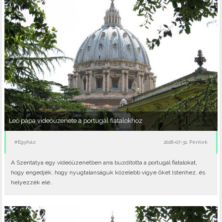
Leó pápa videóüzenete a portugál fiatalokhoz
#Egyház
2026-07-31, Péntek
A Szentatya egy videóüzenetben arra buzdította a portugál fiatalokat,
hogy engedjék, hogy nyugtalanságuk közelebb vigye őket Istenhez, és
helyezzék elé..