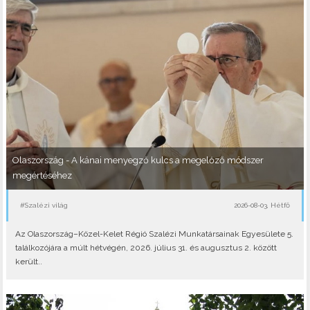
Olaszország - A kánai menyegző kulcs a megelőző módszer
megértéséhez
#Szalézi világ
2026-08-03, Hétfő
Az Olaszország–Közel-Kelet Régió Szalézi Munkatársainak Egyesülete 5.
találkozójára a múlt hétvégén, 2026. július 31. és augusztus 2. között
került..