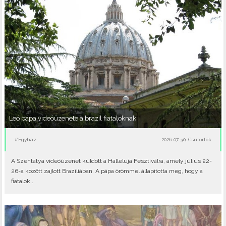
Leó pápa videóüzenete a brazil fiataloknak
#Egyház
2026-07-30, Csütörtök
A Szentatya videóüzenet küldött a Halleluja Fesztiválra, amely július 22-
26-a között zajlott Brazíliában. A pápa örömmel állapította meg, hogy a
fiatalok..