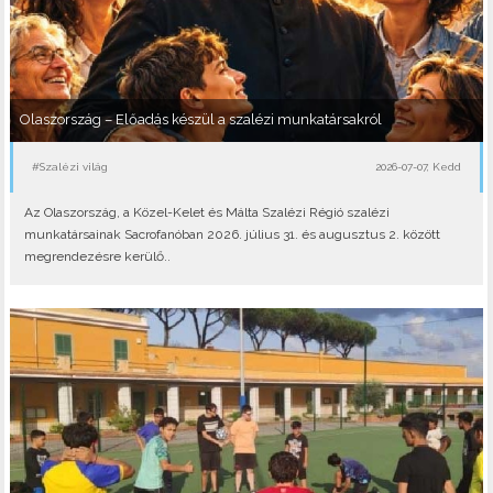
Olaszország – Előadás készül a szalézi munkatársakról
#Szalézi világ
2026-07-07, Kedd
Az Olaszország, a Közel-Kelet és Málta Szalézi Régió szalézi
munkatársainak Sacrofanóban 2026. július 31. és augusztus 2. között
megrendezésre kerülő..