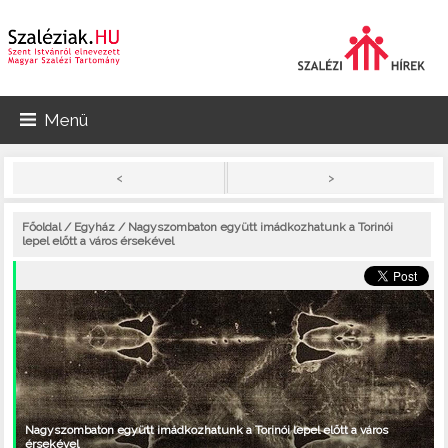
Menü
>
<
Főoldal
/
Egyház
/ Nagyszombaton együtt imádkozhatunk a Torinói
lepel előtt a város érsekével
Nagyszombaton együtt imádkozhatunk a Torinói lepel előtt a város
érsekével