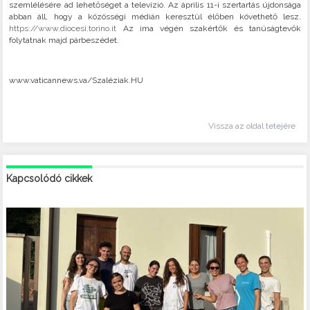
szemlélésére ad lehetőséget a televízió. Az április 11-i szertartás újdonsága
abban áll, hogy a közösségi médián keresztül élőben követhető lesz.
https://www.diocesi.torino.it
Az ima végén szakértők és tanúságtevők
folytatnak majd párbeszédet.
www.vaticannews.va/Szaléziak.HU
Vissza az oldal tetejére
Kapcsolódó cikkek