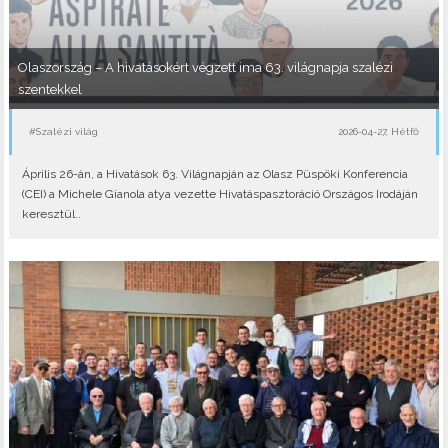
Olaszország – A hivatásokért végzett ima 63. világnapja szalézi
szentekkel
#Szalézi világ
2026-04-27, Hétfő
Április 26-án, a Hivatások 63. Világnapján az Olasz Püspöki Konferencia
(CEI) a Michele Gianola atya vezette Hivatáspasztoráció Országos Irodáján
keresztül..