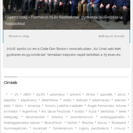
Olaszország – Formáció 75 év felettieknek: gyökerek találkozása új
hajtásokkal
#Szalézi világ
2026-04-22, Szerda
2026. április 10-én a Colle Don Bosco-i novíciátusban „Az Úrral való élet
gyökerei és gyümölcsei” témában képzési napot tartottak a 75 éves és..
Címkék
•
•
•
•
•
•
•
•
•
•
1%
28EK
29.EK
adomány
advent
Afrika
ajándék
akció
•
•
•
•
•
•
•
alapítás
alapítvány
Albertfalva
áldás
áldozat
alkalmazás
állandó
•
•
•
•
•
állás
álom
Amerika
Amoris Laetitia-családév
Ángel Fernández Artime
•
•
•
•
•
•
•
animátor
Argentína
Ars Sacra Fesztivál
avatás
Ázsia
beiktatás
béke
•
•
•
•
•
betegség
bevándorlók
bíboros
bicentenárium
boldoggáavatás
•
•
•
•
•
•
boldoggáavatási eljárás
BoscoFeszt
börtön
Brazília
búcsú
Budapest
•
•
•
•
•
bűnmegelőzés
bűvészet
Centenárium
cigány pasztoráció
cirkusz