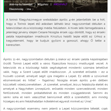
2020-04-04 Szombat |
#Egyház
|
ARCHIVÁLT
Olaszország
•
ima
•
A torinói főegyházmegye weboldalán április 4-én jelentették be a hírt,
hogy a Torinói lepel élő adásban látható lesz nagyszombat délután a
televízióban és a közösségi média felületein. A hívek lelki támogatására a
jelenlegi járvány idején Cesare Nosiglia érsek úgy döntött, hogy az érseki
palota kápolnájában imádkozik Krisztus halotti leple előtt az Úrhoz a
kegyelemért, hogy le tudjuk győzni a gonoszt, ahogy Ő tette a
kereszten.
Április 11-én, nagyszombaton délután 5 órakor az érseki palota kápolnájában
őrzött Torinói Lepel előtt a város főpásztora hosszú imaliturgiát vezet. A
televíziók és a közösségi hálók segítségével mindenki számára lehetővé
válik, hogy a Szent Lepel előtt imádkozzon. „A szeretet erősebb – ez a
húsvéti üzenet, amelyet segít újra megélni a Lepel. Ez eltölti a szívünket
elismeréssel és hittel” – fogalmaz Nosiglia érsek április 4-én délben
közzétett videóüzenetében. „A szeretet, amellyel Jézus feláldozta életét és
amelyet a Nagyhéten ünneplünk, erősebb minden szenvedésnél, minden
fertőzésnél, minden próbatételnél és minden csüggedésnél. Semmi és
senki soha el nem választhat bennünket ettől a szeretettől, ami mindig
hűséges és ami feloldhatatlan kötelékkel egyesít minket az Úrral.”
A nagyszombati esemény nem jelenti a Lepel közszemlére tételét, csak