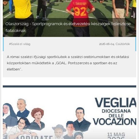
Olaszország - Sportprogramok és életvezetési készségek fejlesztése
fiataloknak
#Szalézi világ
2026-06-04, Csütörtök
A római szalézi ifjúsági sportklubok a szalézi oratóriumokban és oktatási
központokban működtetik a „GOAL. Pontszerzés a sportban és az
életben”..