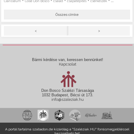
•
•
•
•
• ...
Clarisseum
Colle Don Bosco
család
csapatépítés
cserkészek
Összes címke
>
<
Bármi kérdése van, keressen bennünket!
Kapcsolat
Don Bosco Szalézi Társasága
1032 Budapest, Bécsi út 173.
info@szaleziak.hu
A portál tartalma szabadon,de kizárólag a "Szaléziak.HU" forrásmegjelöléssel
használható fel!