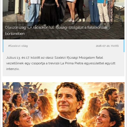
Olaszország – A rácsokon túl: ifjúsági szolgálat a fiatalkorúak
börtönében
#Szalézi világ
2026-07-20, Hétfő
Július 13. és 17. között az olasz Szalézi Ifjúsági Mozgalom fiatal
vezetőinek egy csoportja a trevisói La Prima Pietra egyesülettel együtt
intenzív..