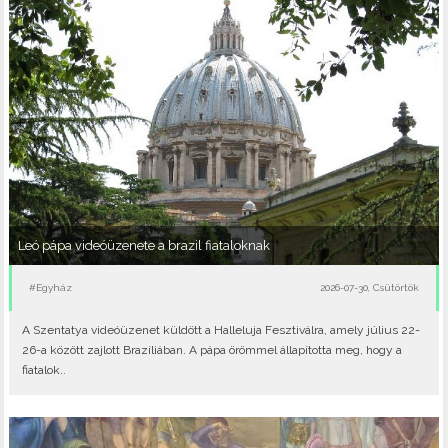
Leó pápa videóüzenete a brazil fiataloknak
#Egyház
2026-07-30, Csütörtök
A Szentatya videóüzenet küldött a Halleluja Fesztiválra, amely július 22-
26-a között zajlott Brazíliában. A pápa örömmel állapította meg, hogy a
fiatalok..