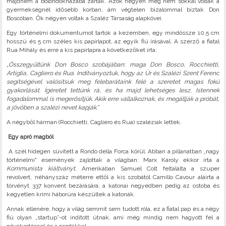
majdnem a bolondokházába zárták. Azok négyen még nem sokkal voltak a
gyermekségnél idősebb korban, ám végtelen bizalommal bíztak Don
Boscóban. Ők négyen voltak a Szaléz Társaság alapkövei.
Egy történelmi dokumentumot tartok a kezemben, egy mindössze 10,5 cm
hosszú és 5 cm széles kis papírlapot, az egyik fiú írásával. A szerző a fiatal
Rua Mihály és erre a kis papírlapra a következőket írta:
„Összegyűltünk Don Bosco szobájában: maga Don Bosco, Rocchietti,
Artiglia, Cagliero és Rua. Indítványoztuk, hogy az Úr és Szalézi Szent Ferenc
segítségével valósítsuk meg felebarátaink felé a szeretet magas fokú
gyakorlását. Ígéretet tettünk rá, és ha majd lehetséges lesz, Istennek
fogadalommal is megerősítjük. Akik erre vállalkoznak, és megállják a próbát,
a jövőben a szalézi nevet kapják.”
A négyből hárman (Rocchietti, Cagliero és Rua) szaléziak lettek.
Egy apró magból
A szél hidegen süvített a Rondò della Forca körül. Abban a pillanatban „nagy
történelmi" események zajlottak a világban: Marx Károly ekkor írta a
Kommunista kiáltványt
, Amerikában Samuel Colt feltalálta a szuper
revolvert, néhányszáz méterre ettől a kis szobától Camillo Cavour aláírta a
törvényt 337 konvent bezárására, a katonai negyedben pedig az ostoba és
kegyetlen krími háborúra készültek a katonák.
Annak ellenére, hogy a világ semmit sem tudott róla, ez a fiatal pap és a négy
fiú olyan „startup”-ot indított útnak, ami még mindig nem hagyott fel a