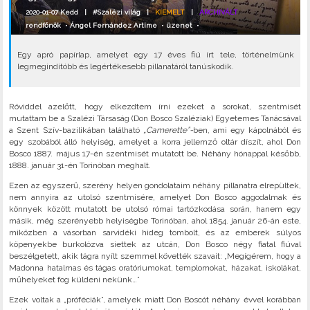
2020-01-07 Kedd |
#Szalézi világ
|
KIEMELT
|
ARCHIVÁLT
rendfőnök
•
Ángel Fernández Artime
•
üzenet
•
Egy apró papírlap, amelyet egy 17 éves fiú írt tele, történelmünk
legmegindítóbb és legértékesebb pillanatáról tanúskodik.
Röviddel azelőtt, hogy elkezdtem írni ezeket a sorokat, szentmisét
mutattam be a Szalézi Társaság (Don Bosco Szaléziak) Egyetemes Tanácsával
a Szent Szív-bazilikában található
„Camerette”-
ben, ami egy kápolnából és
egy szobából álló helyiség, amelyet a korra jellemző oltár díszít, ahol Don
Bosco 1887. május 17-én szentmisét mutatott be. Néhány hónappal később,
1888. január 31-én Torinóban meghalt.
Ezen az egyszerű, szerény helyen gondolataim néhány pillanatra elrepültek,
nem annyira az utolsó szentmisére, amelyet Don Bosco aggodalmak és
könnyek között mutatott be utolsó római tartózkodása során, hanem egy
másik, még szerényebb helyiségbe Torinóban, ahol 1854. január 26-án este,
miközben a vásorban sarvidéki hideg tombolt, és az emberek súlyos
köpenyekbe burkolózva siettek az utcán, Don Bosco négy fiatal fiúval
beszélgetett, akik tágra nyílt szemmel követték szavait: „Megígérem, hogy a
Madonna hatalmas és tágas oratóriumokat, templomokat, házakat, iskolákat,
műhelyeket fog küldeni nekünk…”
Ezek voltak a „próféciák”, amelyek miatt Don Boscót néhány évvel korábban