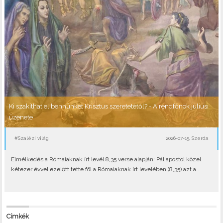
Ki szakíthat el bennünket Krisztus szeretetétől? - A rendfőnök júliusi
üzenete
#Szalézi világ
2026-07-15, Szerda
Elmélkedés a Rómaiaknak írt levél 8,35 verse alapján: Pál apostol közel
kétezer évvel ezelőtt tette föl a Rómaiaknak írt levelében (8,35) azt a..
Címkék