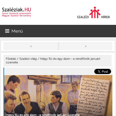
Menü
>
<
Főoldal
/
Szalézi világ
/ Négy fiú és egy álom - a rendfőnök januári
üzenete
Négy fiú és egy álom - a rendfőnök januári üzenete