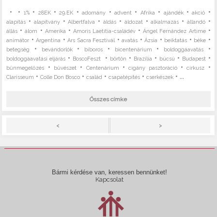
•
•
•
•
•
•
•
•
•
•
1%
28EK
29.EK
adomány
advent
Afrika
ajándék
akció
•
•
•
•
•
•
•
alapítás
alapítvány
Albertfalva
áldás
áldozat
alkalmazás
állandó
•
•
•
•
•
állás
álom
Amerika
Amoris Laetitia-családév
Ángel Fernández Artime
•
•
•
•
•
•
•
animátor
Argentína
Ars Sacra Fesztivál
avatás
Ázsia
beiktatás
béke
•
•
•
•
•
betegség
bevándorlók
bíboros
bicentenárium
boldoggáavatás
•
•
•
•
•
•
boldoggáavatási eljárás
BoscoFeszt
börtön
Brazília
búcsú
Budapest
•
•
•
•
•
bűnmegelőzés
bűvészet
Centenárium
cigány pasztoráció
cirkusz
•
•
•
•
• ...
Clarisseum
Colle Don Bosco
család
csapatépítés
cserkészek
Összes címke
>
<
Bármi kérdése van, keressen bennünket!
Kapcsolat