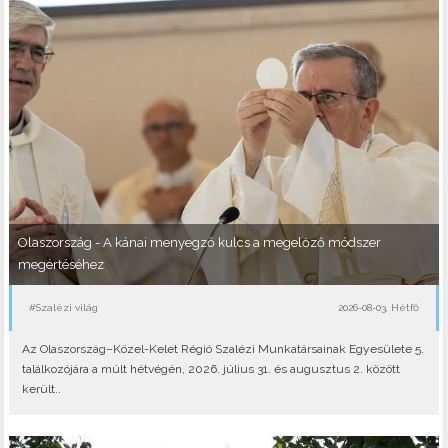
Olaszország - A kánai menyegző kulcs a megelőző módszer
megértéséhez
#Szalézi világ
2026-08-03, Hétfő
Az Olaszország–Közel-Kelet Régió Szalézi Munkatársainak Egyesülete 5.
találkozójára a múlt hétvégén, 2026. július 31. és augusztus 2. között
került..