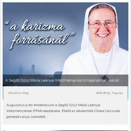
A Segítő Szűz Mária Leányai Intézménye karizmájának forrásánál
#Szalézi világ
2026-08-05, Tegnap
Augusztus 5-én emlékezünk a Segítő Szűz Mária Leányai
Intézményének (FMA) alapítására. Ebből az alkalomból Chiara Cazzuola
generális anya üzenetet..