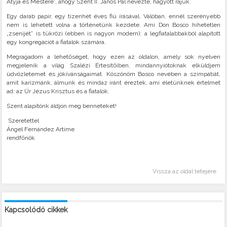
Atyja és Mestere”, ahogy Szent II. János Pál nevezte, hagyott rájuk.
Egy darab papír, egy tizenhét éves fiú írásával. Valóban, ennél szerényebb
nem is lehetett volna a történetünk kezdete. Ami Don Bosco hihetetlen
„zsenijét” is tükrözi (ebben is nagyon modern): a legfiatalabbakból alapított
egy kongregációt a fiatalok számára.
Megragadom a lehetőséget, hogy ezen az oldalon, amely sok nyelven
megjelenik a világ Szalézi Értesítőiben, mindannyiótoknak elküldjem
üdvözletemet és jókívánságaimat. Köszönöm Bosco nevében a szimpátiát,
amit karizmánk, álmunk és mindaz iránt éreztek, ami életünknek értelmet
ad: az Úr Jézus Krisztus és a fiatalok.
Szent alapítónk áldjon meg benneteket!
Szeretettel
Ángel Fernández Artime
rendfőnök
Vissza az oldal tetejére
Kapcsolódó cikkek