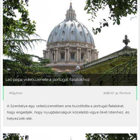
Leó pápa videóüzenete a portugál fiatalokhoz
#Egyház
2026-07-31, Péntek
A Szentatya egy videóüzenetben arra buzdította a portugál fiatalokat,
hogy engedjék, hogy nyugtalanságuk közelebb vigye őket Istenhez, és
helyezzék elé..