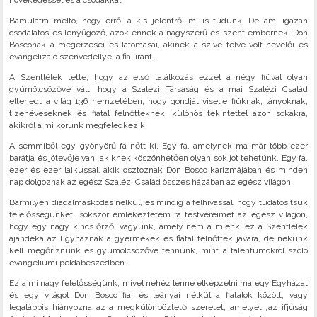
növekedéssel és a csodákkal.
Bámulatra méltó, hogy erről a kis jelentről mi is tudunk. De ami igazán
csodálatos és lenyűgöző, azok ennek a nagyszerű és szent embernek, Don
Boscónak a megérzései és látomásai, akinek a szíve telve volt nevelői és
evangelizáló szenvedéllyel a fiai iránt.
A Szentlélek tette, hogy az első találkozás ezzel a négy fiúval olyan
gyümölcsözővé vált, hogy a Szalézi Társaság és a mai Szalézi Család
elterjedt a világ 136 nemzetében, hogy gondját viselje fiúknak, lányoknak,
tizenéveseknek és fiatal felnőtteknek, különös tekintettel azon sokakra,
akikről a mi korunk megfeledkezik.
A semmiből egy gyönyörű fa nőtt ki. Egy fa, amelynek ma már több ezer
barátja és jótevője van, akiknek köszönhetően olyan sok jót tehetünk. Egy fa,
ezer és ezer laikussal, akik osztoznak Don Bosco karizmájában és minden
nap dolgoznak az egész Szalézi Család összes házában az egész világon.
Bármilyen diadalmaskodás nélkül, és mindig a felhívással, hogy tudatosítsuk
felelősségünket, sokszor emlékeztetem rá testvéreimet az egész világon,
hogy egy nagy kincs őrzői vagyunk, amely nem a miénk, ez a Szentlélek
ajándéka az Egyháznak a gyermekek és fiatal felnőttek javára, de nekünk
kell megőriznünk és gyümölcsözővé tennünk, mint a talentumokról szóló
evangéliumi példabeszédben.
Ez a mi nagy felelősségünk, mivel nehéz lenne elképzelni ma egy Egyházat
és egy világot Don Bosco fiai és leányai nélkül a fiatalok között, vagy
legalábbis hiányozna az a megkülönböztető szeretet, amelyet „az ifjúság