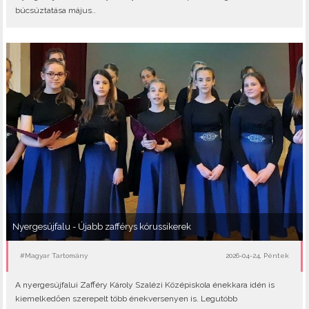
búcsúztatása május..
Nyergesújfalu - Újabb zafférys kórussikerek
#Magyar Tartomány
2026-04-24, Péntek
A nyergesújfalui Zafféry Károly Szalézi Középiskola énekkara idén is
kiemelkedően szerepelt több énekversenyen is. Legutóbb