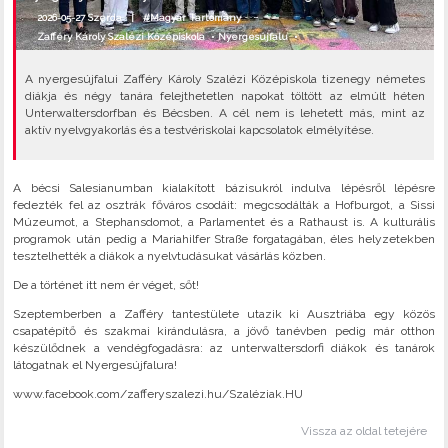
2026-05-27 Szerda |
#Magyar Tartomány
Zafféry Károly Szalézi Középiskola
•
Nyergesújfalu
•
A nyergesújfalui Zafféry Károly Szalézi Középiskola tizenegy németes
diákja és négy tanára felejthetetlen napokat töltött az elmúlt héten
Unterwaltersdorfban és Bécsben. A cél nem is lehetett más, mint az
aktív nyelvgyakorlás és a testvériskolai kapcsolatok elmélyítése.
A bécsi Salesianumban kialakított bázisukról indulva lépésről lépésre
fedezték fel az osztrák főváros csodáit: megcsodálták a Hofburgot, a Sissi
Múzeumot, a Stephansdomot, a Parlamentet és a Rathaust is. A kulturális
programok után pedig a Mariahilfer Straße forgatagában, éles helyzetekben
tesztelhették a diákok a nyelvtudásukat vásárlás közben.
De a történet itt nem ér véget, sőt!
Szeptemberben a Zafféry tantestülete utazik ki Ausztriába egy közös
csapatépítő és szakmai kirándulásra, a jövő tanévben pedig már otthon
készülődnek a vendégfogadásra: az unterwaltersdorfi diákok és tanárok
látogatnak el Nyergesújfalura!
www.facebook.com/zafferyszalezi.hu/Szaléziak.HU
Vissza az oldal tetejére