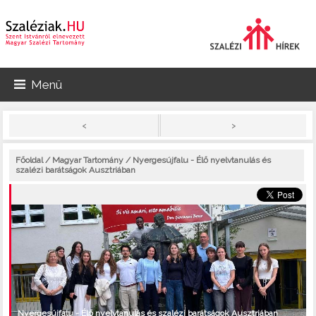
Menü
>
<
Főoldal
/
Magyar Tartomány
/ Nyergesújfalu - Élő nyelvtanulás és
szalézi barátságok Ausztriában
Nyergesújfalu - Élő nyelvtanulás és szalézi barátságok Ausztriában