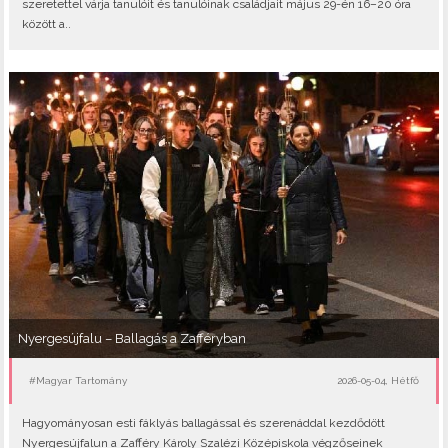
szeretettel várja tanulóit és tanulóinak családjait május 29-én 16–20 óra
között a..
Nyergesújfalu – Ballagás a Zafféryban
#Magyar Tartomány
2026-05-04, Hétfő
Hagyományosan esti fáklyás ballagással és szerenáddal kezdődött
Nyergesújfalun a Zafféry Károly Szalézi Középiskola végzőseinek