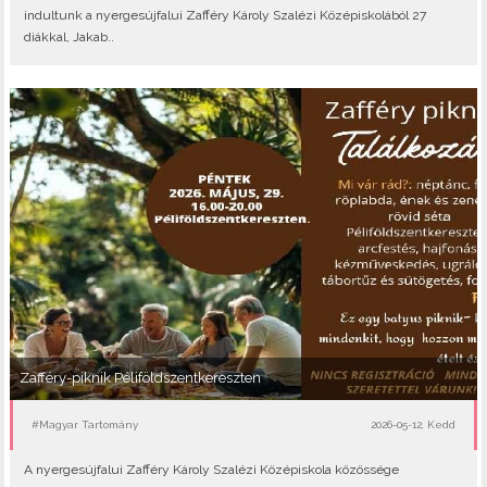
indultunk a nyergesújfalui Zafféry Károly Szalézi Középiskolából 27
diákkal, Jakab..
Zafféry-piknik Péliföldszentkereszten
#Magyar Tartomány
2026-05-12, Kedd
A nyergesújfalui Zafféry Károly Szalézi Középiskola közössége