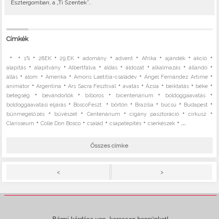
Esztergomban, a „Ti Szentek”..
Címkék
•
•
•
•
•
•
•
•
•
•
1%
28EK
29.EK
adomány
advent
Afrika
ajándék
akció
•
•
•
•
•
•
•
alapítás
alapítvány
Albertfalva
áldás
áldozat
alkalmazás
állandó
•
•
•
•
•
állás
álom
Amerika
Amoris Laetitia-családév
Ángel Fernández Artime
•
•
•
•
•
•
•
animátor
Argentína
Ars Sacra Fesztivál
avatás
Ázsia
beiktatás
béke
•
•
•
•
•
betegség
bevándorlók
bíboros
bicentenárium
boldoggáavatás
•
•
•
•
•
•
boldoggáavatási eljárás
BoscoFeszt
börtön
Brazília
búcsú
Budapest
•
•
•
•
•
bűnmegelőzés
bűvészet
Centenárium
cigány pasztoráció
cirkusz
•
•
•
•
• ...
Clarisseum
Colle Don Bosco
család
csapatépítés
cserkészek
Összes címke
>
<