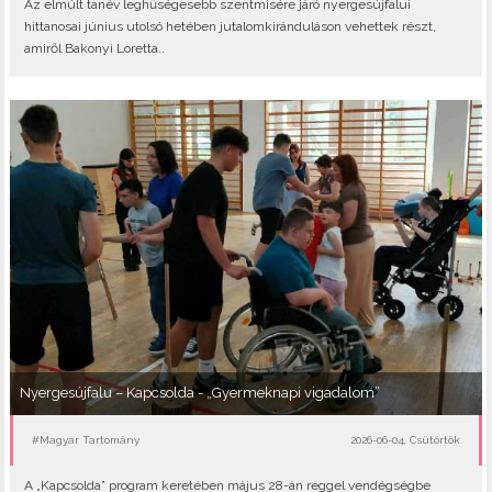
Az elmúlt tanév leghűségesebb szentmisére járó nyergesújfalui
hittanosai június utolsó hetében jutalomkiránduláson vehettek részt,
amiről Bakonyi Loretta..
Nyergesújfalu – Kapcsolda - „Gyermeknapi vigadalom”
#Magyar Tartomány
2026-06-04, Csütörtök
A „Kapcsolda” program keretében május 28-án reggel vendégségbe