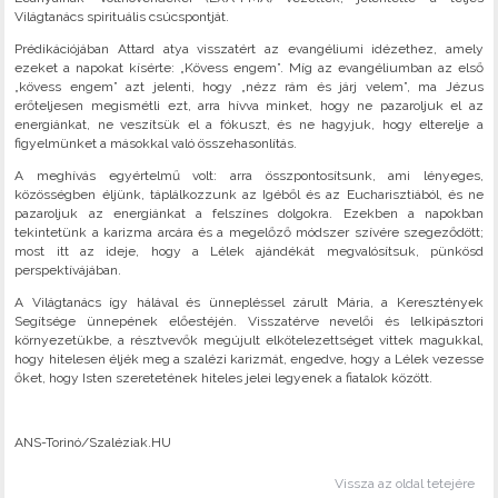
Világtanács spirituális csúcspontját.
Prédikációjában Attard atya visszatért az evangéliumi idézethez, amely
ezeket a napokat kísérte: „Kövess engem”. Míg az evangéliumban az első
„kövess engem” azt jelenti, hogy „nézz rám és járj velem”, ma Jézus
erőteljesen megismétli ezt, arra hívva minket, hogy ne pazaroljuk el az
energiánkat, ne veszítsük el a fókuszt, és ne hagyjuk, hogy elterelje a
figyelmünket a másokkal való összehasonlítás.
A meghívás egyértelmű volt: arra összpontosítsunk, ami lényeges,
közösségben éljünk, táplálkozzunk az Igéből és az Eucharisztiából, és ne
pazaroljuk az energiánkat a felszínes dolgokra. Ezekben a napokban
tekintetünk a karizma arcára és a megelőző módszer szívére szegeződött;
most itt az ideje, hogy a Lélek ajándékát megvalósítsuk, pünkösd
perspektívájában.
A Világtanács így hálával és ünnepléssel zárult Mária, a Keresztények
Segítsége ünnepének előestéjén. Visszatérve nevelői és lelkipásztori
környezetükbe, a résztvevők megújult elkötelezettséget vittek magukkal,
hogy hitelesen éljék meg a szalézi karizmát, engedve, hogy a Lélek vezesse
őket, hogy Isten szeretetének hiteles jelei legyenek a fiatalok között.
ANS-Torinó/Szaléziak.HU
Vissza az oldal tetejére