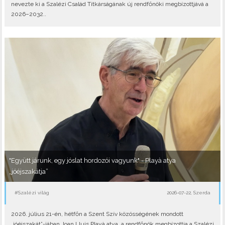
nevezte ki a Szalézi Család Titkárságának új rendfőnöki megbízottjává a
2026–2032..
"Együtt járunk, egy jóslat hordozói vagyunk" - Playà atya
„jóéjszakátja”
#Szalézi világ
2026-07-22, Szerda
2026. július 21-én, hétfőn a Szent Szív közösségének mondott
„jóéjszakát”-jában Joan Lluis Playà atya, a rendfőnök megbízottja a Szalézi