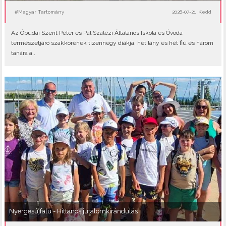
#Magyar Tartomány
2026-07-21, Kedd
Az Óbudai Szent Péter és Pál Szalézi Általános Iskola és Óvoda
természetjáró szakkörének tizennégy diákja, hét lány és hét fiú és három
tanára a..
Nyergesújfalu - Hittanos jutalomkirándulás