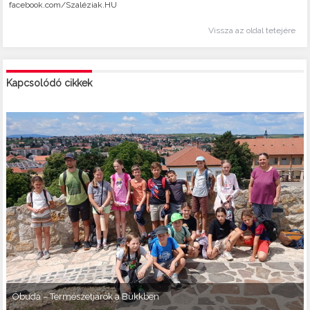
facebook.com/Szaléziak.HU
Vissza az oldal tetejére
Kapcsolódó cikkek
Óbuda – Természetjárók a Bükkben