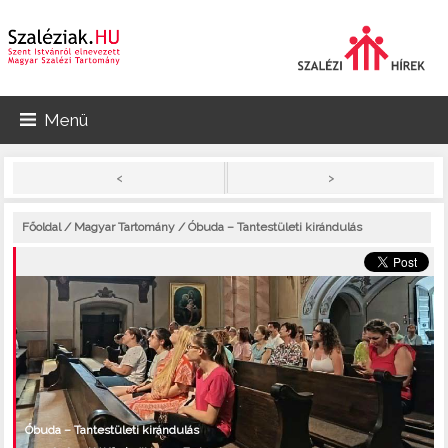
Menü
>
<
Főoldal
/
Magyar Tartomány
/ Óbuda – Tantestületi kirándulás
Óbuda – Tantestületi kirándulás