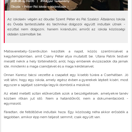
2026-06-29 Hétfő |
#Magyar Tartomány
Óbuda
•
Péter Pál iskola
•
kirándulás
•
Az iskolaév végén az óbudai Szent Péter és Pál Szalézi Általános Iskola
és Óvoda tantestülete és technikai dolgozói együtt indultak útnak -
ezúttal nem dolgozni, hanem kirándulni, amiről az iskola közösségi
oldalán számoltak be.
Mátraverebély-Szentkúton kezdték a napot, közös szentmisével a
kegytemplomban, amit Csány Péter atya mutatott be. Utána Patrik testvér
mesélt nekik a hely történetéről, arról, hogy emberek évszázadok óta járnak
ide, mindenki a maga csendjével és a maga kérdéseivel.
Onnan Karesz bácsi vezette a csapatot egy kisebb túrára a Cserhátban. Jó
volt látni, hogy egy iskola, amely egész évben a gyerekek lépteit kíséri, most
egyszer a sajátjait számolja (egyik dombról a másikra).
Az ebéd mellett aztán előkerültek azok a beszélgetések, amelyekre tanév
közben ritkán jut idő. Nem a határidőkről, nem a dokumentációról -
egymásról.
Fáradtan, de feltöltődve indultak haza. Egy közösség néha akkor erősödik a
legjobban, amikor épp nem teljesít semmit, csak együtt van.