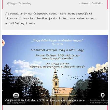
#Magyar Tartomány
2026-07-02, Csütörtök
Az elmúlt tanév leghűségesebb szentmisére járó nyergesújfalui
hittanosai június utolsó hetében jutalomkiránduláson vehettek részt,
amiről Bakonyi Loretta..
Meghívó Sivadó Balázs SDB áldozópappá szentelésére