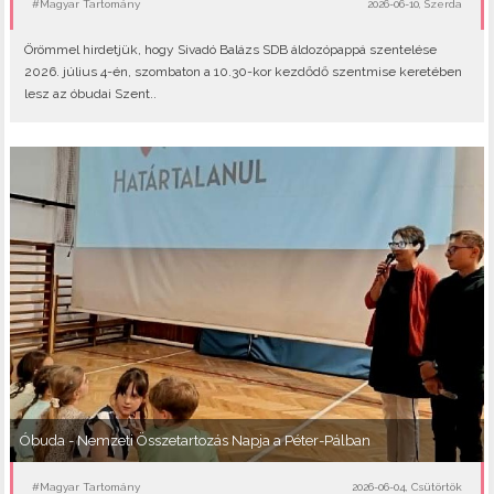
#Magyar Tartomány
2026-06-10, Szerda
Örömmel hirdetjük, hogy Sivadó Balázs SDB áldozópappá szentelése
2026. július 4-én, szombaton a 10.30-kor kezdődő szentmise keretében
lesz az óbudai Szent..
Óbuda - Nemzeti Összetartozás Napja a Péter-Pálban
#Magyar Tartomány
2026-06-04, Csütörtök