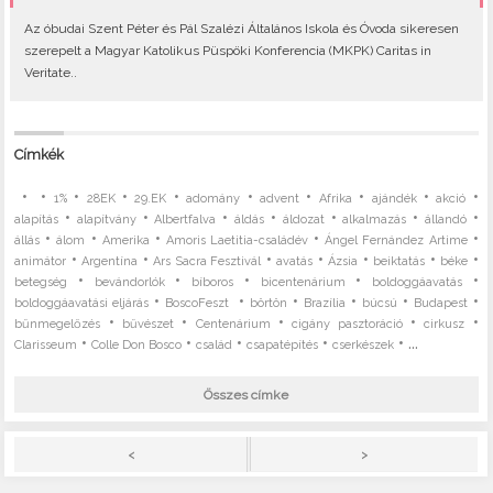
Az óbudai Szent Péter és Pál Szalézi Általános Iskola és Óvoda sikeresen
szerepelt a Magyar Katolikus Püspöki Konferencia (MKPK) Caritas in
Veritate..
Címkék
•
•
•
•
•
•
•
•
•
•
1%
28EK
29.EK
adomány
advent
Afrika
ajándék
akció
•
•
•
•
•
•
•
alapítás
alapítvány
Albertfalva
áldás
áldozat
alkalmazás
állandó
•
•
•
•
•
állás
álom
Amerika
Amoris Laetitia-családév
Ángel Fernández Artime
•
•
•
•
•
•
•
animátor
Argentína
Ars Sacra Fesztivál
avatás
Ázsia
beiktatás
béke
•
•
•
•
•
betegség
bevándorlók
bíboros
bicentenárium
boldoggáavatás
•
•
•
•
•
•
boldoggáavatási eljárás
BoscoFeszt
börtön
Brazília
búcsú
Budapest
•
•
•
•
•
bűnmegelőzés
bűvészet
Centenárium
cigány pasztoráció
cirkusz
•
•
•
•
• ...
Clarisseum
Colle Don Bosco
család
csapatépítés
cserkészek
Összes címke
>
<