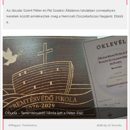
Az óbudai Szent Péter és Pál Szalézi Általános Iskolában ünnepélyes
keretek között emlékeztek meg a Nemzeti Összetartozás Napjáról. Ebből
a..
Óbuda – Teremtésvédő iskola lett a Péter-Pál!
#Magyar Tartomány
2026-05-27, Szerda