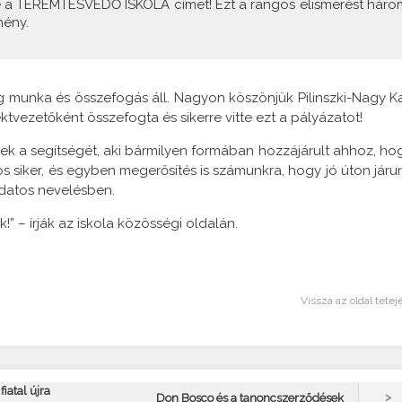
rte a TEREMTÉSVÉDŐ ISKOLA címet! Ezt a rangos elismerést háro
mény.
 munka és összefogás áll. Nagyon köszönjük Pilinszki-Nagy Ka
ektvezetőként összefogta és sikerre vitte ezt a pályázatot!
k a segítségét, aki bármilyen formában hozzájárult ahhoz, ho
ös siker, és egyben megerősítés is számunkra, hogy jó úton járu
udatos nevelésben.
” – írják az iskola közösségi oldalán.
Vissza az oldal tetej
iatal újra
>
Don Bosco és a tanoncszerződések