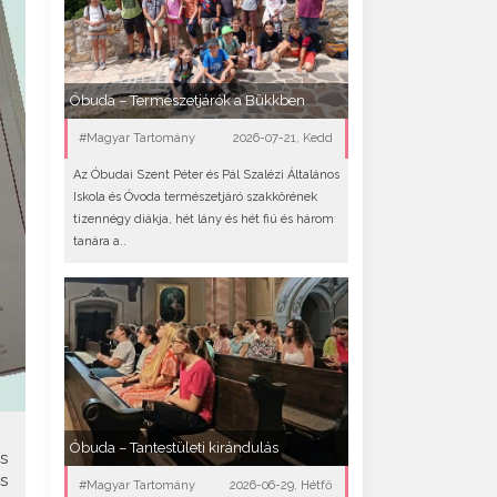
Óbuda – Természetjárók a Bükkben
#Magyar Tartomány
2026-07-21, Kedd
Az Óbudai Szent Péter és Pál Szalézi Általános
Iskola és Óvoda természetjáró szakkörének
tizennégy diákja, hét lány és hét fiú és három
tanára a..
Óbuda – Tantestületi kirándulás
s
s
#Magyar Tartomány
2026-06-29, Hétfő