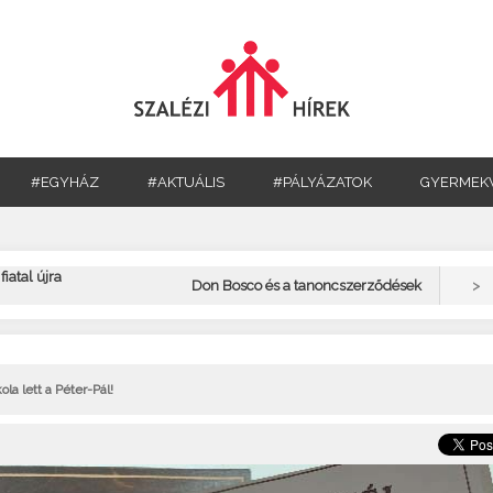
#EGYHÁZ
#AKTUÁLIS
#PÁLYÁZATOK
GYERMEK
iatal újra
>
Don Bosco és a tanoncszerződések
a lett a Péter-Pál!