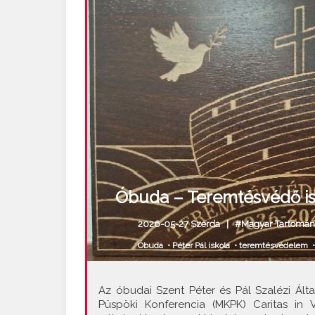
Óbuda – Teremtésvédő isko
2026-05-27 Szerda |
#Magyar Tartomán
Óbuda
•
Péter Pál iskola
•
teremtésvédelem
•
Az óbudai Szent Péter és Pál Szalézi Ált
Püspöki Konferencia (MKPK) Caritas in V