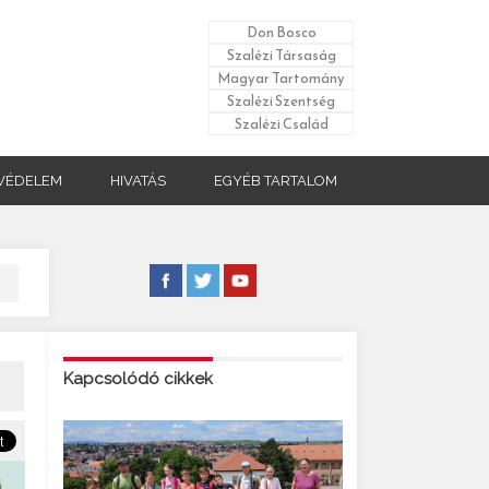
Don Bosco
Szalézi Társaság
Magyar Tartomány
Szalézi Szentség
Szalézi Család
VÉDELEM
HIVATÁS
EGYÉB TARTALOM
Kapcsolódó cikkek