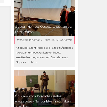
Óbuda - Nemzeti Összetartozás Napja a
Péter-Pálban
#Magyar Tartomány
2026-06-04, Csütörtök
Az óbudai Szent Péter és Pál Szalézi Általános
Iskolában ünnepélyes keretek között
emlékeztek meg a Nemzeti Összetartozás
Napjáról. Ebből a..
Óbuda - Öröm, bőrönd és szalézi
meglepetés – Sándor István nyomában
az oviban