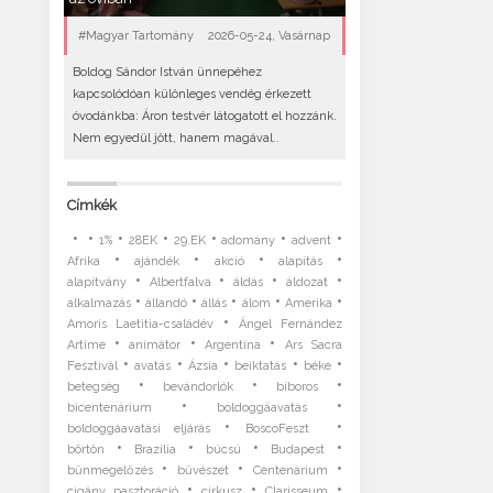
#Magyar Tartomány
2026-05-24, Vasárnap
Boldog Sándor István ünnepéhez
kapcsolódóan különleges vendég érkezett
óvodánkba: Áron testvér látogatott el hozzánk.
Nem egyedül jött, hanem magával..
Címkék
•
•
•
•
•
•
•
1%
28EK
29.EK
adomány
advent
•
•
•
•
Afrika
ajándék
akció
alapítás
•
•
•
•
alapítvány
Albertfalva
áldás
áldozat
•
•
•
•
•
alkalmazás
állandó
állás
álom
Amerika
•
Amoris Laetitia-családév
Ángel Fernández
•
•
•
Artime
animátor
Argentína
Ars Sacra
•
•
•
•
•
Fesztivál
avatás
Ázsia
beiktatás
béke
•
•
•
betegség
bevándorlók
bíboros
•
•
bicentenárium
boldoggáavatás
•
•
boldoggáavatási eljárás
BoscoFeszt
•
•
•
•
börtön
Brazília
búcsú
Budapest
•
•
•
bűnmegelőzés
bűvészet
Centenárium
•
•
•
cigány pasztoráció
cirkusz
Clarisseum