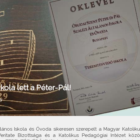
la lett a Péter-Pál!
y
alános Iskola és Óvoda sikeresen szerepelt a Magyar Katoliku
eritate Bizottsága és a Katolikus Pedagógiai Intézet közö