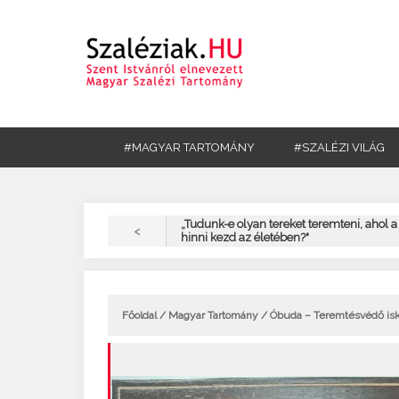
#MAGYAR TARTOMÁNY
#SZALÉZI VILÁG
„Tudunk-e olyan tereket teremteni, ahol a f
<
hinni kezd az életében?"
Főoldal
/
Magyar Tartomány
/ Óbuda – Teremtésvédő iskol