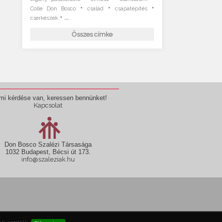
•
•
•
Colle Don Bosco
család
csapatépítés
• ...
cserkészek
Összes címke
mi kérdése van, keressen bennünket!
Kapcsolat
Don Bosco Szalézi Társasága
1032 Budapest, Bécsi út 173.
info@szaleziak.hu