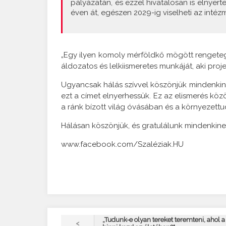
pályázatán, és ezzel hivatalosan is elnye
éven át, egészen 2029-ig viselheti az intéz
„Egy ilyen komoly mérföldkő mögött rengeteg
áldozatos és lelkiismeretes munkáját, aki proj
Ugyancsak hálás szívvel köszönjük mindenkine
ezt a címet elnyerhessük. Ez az elismerés köz
a ránk bízott világ óvásában és a környezett
Hálásan köszönjük, és gratulálunk mindenkinek!
www.facebook.com/Szaléziak.HU
„Tudunk-e olyan tereket teremteni, ahol a f
<