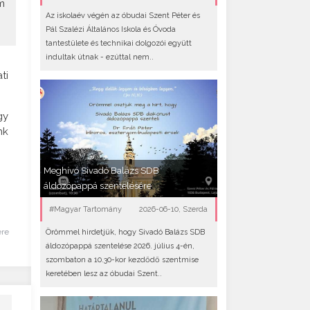
m
Az iskolaév végén az óbudai Szent Péter és
Pál Szalézi Általános Iskola és Óvoda
tantestülete és technikai dolgozói együtt
indultak útnak - ezúttal nem..
ti
gy
nk
Meghívó Sivadó Balázs SDB
áldozópappá szentelésére
#Magyar Tartomány
2026-06-10, Szerda
ére
Örömmel hirdetjük, hogy Sivadó Balázs SDB
áldozópappá szentelése 2026. július 4-én,
szombaton a 10.30-kor kezdődő szentmise
keretében lesz az óbudai Szent..