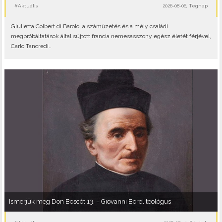
#Aktuális
2026-08-06, Tegnap
Giulietta Colbert di Barolo, a száműzetés és a mély családi
megpróbáltatások által sújtott francia nemesasszony egész életét férjével,
Carlo Tancredi..
Ismerjük meg Don Boscót 13. – Giovanni Borel teológus