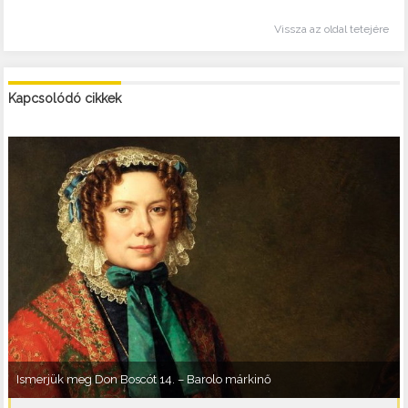
Vissza az oldal tetejére
Kapcsolódó cikkek
Ismerjük meg Don Boscót 14. – Barolo márkinő