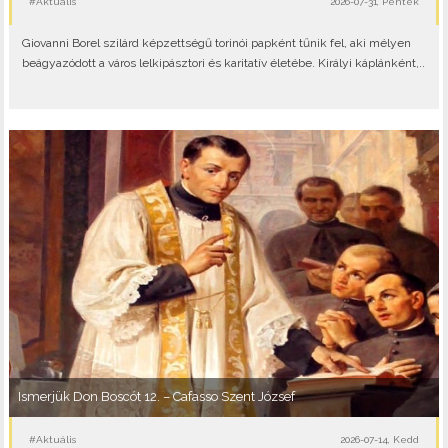
#Aktuális
2026-07-31, Péntek
Giovanni Borel szilárd képzettségű torinói papként tűnik fel, aki mélyen
beágyazódott a város lelkipásztori és karitatív életébe. Királyi káplánként,..
Ismerjük Don Boscót 12. – Cafasso Szent József
#Aktuális
2026-07-14, Kedd