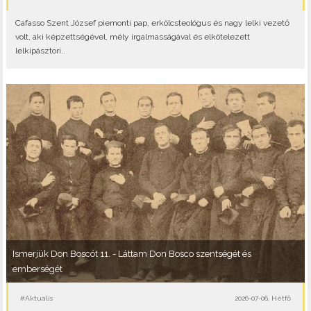
Cafasso Szent József piemonti pap, erkölcsteológus és nagy lelki vezető
volt, aki képzettségével, mély irgalmasságával és elkötelezett
lelkipásztori..
Ismerjük Don Boscót 11. - Láttam Don Bosco szentségét és
emberségét
#Aktuális
2026-07-06, Hétfő