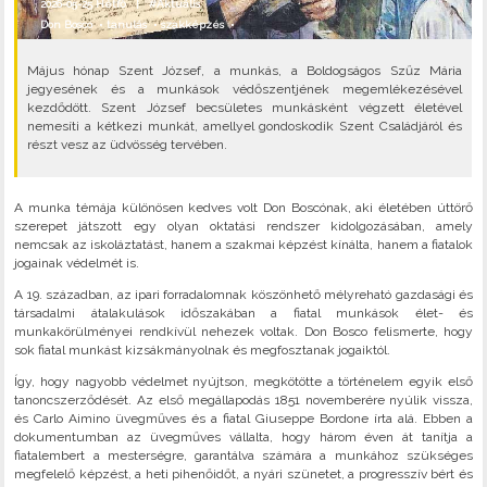
2026-05-25 Hétfő |
#Aktuális
Don Bosco
•
tanulás
•
szakképzés
•
Május hónap Szent József, a munkás, a Boldogságos Szűz Mária
jegyesének és a munkások védőszentjének megemlékezésével
kezdődött. Szent József becsületes munkásként végzett életével
nemesíti a kétkezi munkát, amellyel gondoskodik Szent Családjáról és
részt vesz az üdvösség tervében.
A munka témája különösen kedves volt Don Boscónak, aki életében úttörő
szerepet játszott egy olyan oktatási rendszer kidolgozásában, amely
nemcsak az iskoláztatást, hanem a szakmai képzést kínálta, hanem a fiatalok
jogainak védelmét is.
A 19. században, az ipari forradalomnak köszönhető mélyreható gazdasági és
társadalmi átalakulások időszakában a fiatal munkások élet- és
munkakörülményei rendkívül nehezek voltak. Don Bosco felismerte, hogy
sok fiatal munkást kizsákmányolnak és megfosztanak jogaiktól.
Így, hogy nagyobb védelmet nyújtson, megkötötte a történelem egyik első
tanoncszerződését. Az első megállapodás 1851 novemberére nyúlik vissza,
és Carlo Aimino üvegműves és a fiatal Giuseppe Bordone írta alá. Ebben a
dokumentumban az üvegműves vállalta, hogy három éven át tanítja a
fiatalembert a mesterségre, garantálva számára a munkához szükséges
megfelelő képzést, a heti pihenőidőt, a nyári szünetet, a progresszív bért és