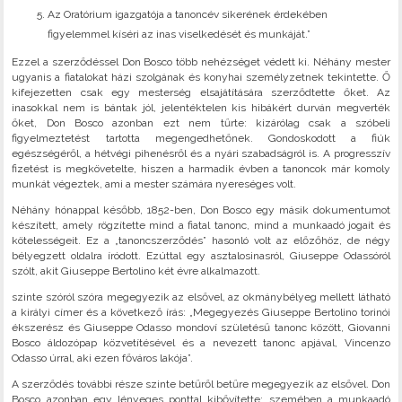
Az Oratórium igazgatója a tanoncév sikerének érdekében
figyelemmel kíséri az inas viselkedését és munkáját.”
Ezzel a szerződéssel Don Bosco több nehézséget védett ki. Néhány mester
ugyanis a fiatalokat házi szolgának és konyhai személyzetnek tekintette. Ő
kifejezetten csak egy mesterség elsajátítására szerződtette őket. Az
inasokkal nem is bántak jól, jelentéktelen kis hibákért durván megverték
őket, Don Bosco azonban ezt nem tűrte: kizárólag csak a szóbeli
figyelmeztetést tartotta megengedhetőnek. Gondoskodott a fiúk
egészségéről, a hétvégi pihenésről és a nyári szabadságról is. A progresszív
fizetést is megkövetelte, hiszen a harmadik évben a tanoncok már komoly
munkát végeztek, ami a mester számára nyereséges volt.
Néhány hónappal később, 1852-ben, Don Bosco egy másik dokumentumot
készített, amely rögzítette mind a fiatal tanonc, mind a munkaadó jogait és
kötelességeit. Ez a „tanoncszerződés” hasonló volt az előzőhöz, de négy
bélyegzett oldalra íródott. Ezúttal egy asztalosinasról, Giuseppe Odassóról
szólt, akit Giuseppe Bertolino két évre alkalmazott.
szinte szóról szóra megegyezik az elsővel, az okmánybélyeg mellett látható
a királyi címer és a következő írás: „Megegyezés Giuseppe Bertolino torinói
ékszerész és Giuseppe Odasso mondoví születésű tanonc között, Giovanni
Bosco áldozópap közvetítésével és a nevezett tanonc apjával, Vincenzo
Odasso úrral, aki ezen főváros lakója”.
A szerződés további része szinte betűről betűre megegyezik az elsővel. Don
Bosco azonban egy lényeges ponttal kibővítette: szemében a munkaadó