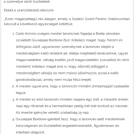
a személye iránti tiszteletet.
Ebből a szerződésből idézünk:
„Ezen magánjellegű írás alapján, amely a Szalézi Szent Ferenc Oratóriumban
készült a következő egyezséget kötöttük:
Carlo Aimino üveges mester tanoncnak fogadja a Biella városban
született Giuseppe Bordone ifjút. Kötelezi magát, hogy
három év
leforgása alatt,
ugyanezen személynek a tanoncév idején a
mesterségben kellő oktatást ad, ellátja megfelelő tanácsokkal, ügyel
magaviseletére, vétség esetén
javít
magaviseletén
szavakkal és nem
másként
; kötelezi magát arra is, hogy
állandó jelleggel a
mesterségben oktatja és nem másra alkalmazza
, azzal a kellő
gondoskodással, amely nem múlja felül erejét.
A mester ügyel arra, hogy a
tanoncév minden ünnepnapját
szabaddá
tegye.
A mester az első tanoncév minden napjára egy lírát, a második évben
napi egy-ötvenet és a harmadikban pedig két lírát biztosít az inasnak.
Az évente igénybe vehető szabadság 15 nap.
Giuseppe Bordone ígéretet tesz, hogy a tanoncév alatt mesterének
készségesen és tisztelettel engedelmeskedik, figyelmesen és
kitartóan dolgozik.