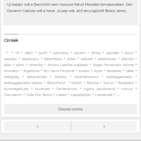
Új káplán volt a Becchitől nem messze fekvő Morialdo templomában. Don
Giovanni Calosso volt a neve. Jó pap volt, akit lenyűgözött Bosco János..
Címkék
•
•
•
•
•
•
•
•
•
•
1%
28EK
29.EK
adomány
advent
Afrika
ajándék
akció
•
•
•
•
•
•
•
alapítás
alapítvány
Albertfalva
áldás
áldozat
alkalmazás
állandó
•
•
•
•
•
állás
álom
Amerika
Amoris Laetitia-családév
Ángel Fernández Artime
•
•
•
•
•
•
•
animátor
Argentína
Ars Sacra Fesztivál
avatás
Ázsia
beiktatás
béke
•
•
•
•
•
betegség
bevándorlók
bíboros
bicentenárium
boldoggáavatás
•
•
•
•
•
•
boldoggáavatási eljárás
BoscoFeszt
börtön
Brazília
búcsú
Budapest
•
•
•
•
•
bűnmegelőzés
bűvészet
Centenárium
cigány pasztoráció
cirkusz
•
•
•
•
• ...
Clarisseum
Colle Don Bosco
család
csapatépítés
cserkészek
Összes címke
>
<