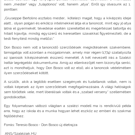
nem „mester” vagy „tulajdonos” volt, hanem „atya”. Erről így olvasunk az 1.
pontban:
„Giuseppe Bertolino asztalos mester… kötelezi magát, hogy a kiképzés ideje
alatt… olyan polgári és erkölcsi intelmekkel látja el a tanoncot, mint egy jó atya
látná el gyermekét; tévedése esetén szeretettel és megértéssel bátorítja és
hibáit kijavítja, mindig egyszerű és keresetlen szavakkal figyelmezteti, de a
testi fenyítést mindig mellőzi.”
Don Bosco nem volt a tanoncidő szerződések megkötésének szakembere,
támogatója volt azonban a mozgalomnak, amely már régen (1774) szabályozta
az iparosok kiképzésének ésszerű menetét. A két nevezett írás a Szalézi
Irattár legrégebbi dokumentuma. Amíg az ellenkezőjét nem bizonyítja senki,
azt is mondhatjuk, hogy Don Bosco volt az első, aki a tanoncok védelmében
ilyen szerződéseket kötött.
A szülők, akik a legtöbb esetben szegények és tudatlanok voltak, nem is
voltak képesek az ilyen szerződések megfogalmazására. A világi hatóságok
sem törődtek vele, mert liberálisak voltak és a „szabad verseny” szellemében
gondolkodtak.
Egy folyamatosan változó világban a szalézi modell ma is rendkívüli példa
arra, hogy az iskola és a munka hogyan lehet eszköz az emberi és szakmai
fejlődéshez.
Forrás: Teresio Bosco - Don Bosco új életrajza
ANS/Szaléziak.HU