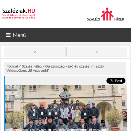
Menü
>
<
Főoldal
/
Szalézi világ
/ Olaszország - 150 év szalézi misszió
Valdoccóban: „Itt vagyunk!”
Olaszország - 150 év szalézi misszió Valdoccóban: „Itt vagyunk!”