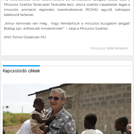
Missziós Szektor Tanácsadó Testülete lesz, ahol a szektor csapatának tagjai a
missziós animáció regionális koordinátoraival (RCMA) együtt kétnapos
találkozót tartanak.
„Annyi tennivaló van még... hogy fenntartsuk a missziós buzgalom lángját!
Boldog 150. évfordulót mindenkinek!” – zárja a Missziós Szektor.
ANS-Torino/Szaléziak.HU
Vissza az oldal tetejére
Kapcsolódó cikkek