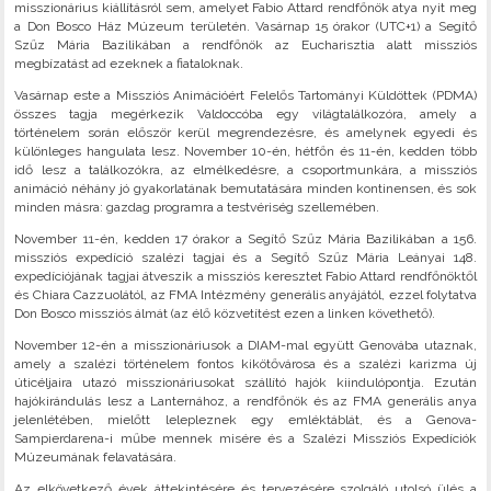
misszionárius kiállításról sem, amelyet Fabio Attard rendfőnök atya nyit meg
a Don Bosco Ház Múzeum területén. Vasárnap 15 órakor (UTC+1) a Segítő
Szűz Mária Bazilikában a rendfőnök az Eucharisztia alatt missziós
megbízatást ad ezeknek a fiataloknak.
Vasárnap este a Missziós Animációért Felelős Tartományi Küldöttek (PDMA)
összes tagja megérkezik Valdoccóba egy világtalálkozóra, amely a
történelem során először kerül megrendezésre, és amelynek egyedi és
különleges hangulata lesz. November 10-én, hétfőn és 11-én, kedden több
idő lesz a találkozókra, az elmélkedésre, a csoportmunkára, a missziós
animáció néhány jó gyakorlatának bemutatására minden kontinensen, és sok
minden másra: gazdag programra a testvériség szellemében.
November 11-én, kedden 17 órakor a Segítő Szűz Mária Bazilikában a 156.
missziós expedíció szalézi tagjai és a Segítő Szűz Mária Leányai 148.
expedíciójának tagjai átveszik a missziós keresztet Fabio Attard rendfőnöktől
és Chiara Cazzuolától, az FMA Intézmény generális anyájától, ezzel folytatva
Don Bosco missziós álmát (az élő közvetítést ezen a linken követhető).
November 12-én a misszionáriusok a DIAM-mal együtt Genovába utaznak,
amely a szalézi történelem fontos kikötővárosa és a szalézi karizma új
úticéljaira utazó misszionáriusokat szállító hajók kiindulópontja. Ezután
hajókirándulás lesz a Lanternához, a rendfőnök és az FMA generális anya
jelenlétében, mielőtt lelepleznek egy emléktáblát, és a Genova-
Sampierdarena-i műbe mennek misére és a Szalézi Missziós Expedíciók
Múzeumának felavatására.
Az elkövetkező évek áttekintésére és tervezésére szolgáló utolsó ülés a