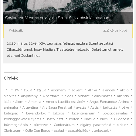
Costantino Vendrame atya, a Szent Szív apostola Indiában
#Aktuális
2026-06-23, Kedd
2026. május 22-én XIV. Leó pápa felhatalmazta a Szenttéavatási
Dikasztériumot, hogy kiadja a Tiszteletreméltósági Dekrétumot, amely
elismeri Costantino..
Címkék
•
•
•
•
•
•
•
•
•
•
1%
28EK
29.EK
adomány
advent
Afrika
ajándék
akció
•
•
•
•
•
•
•
alapítás
alapítvány
Albertfalva
áldás
áldozat
alkalmazás
állandó
•
•
•
•
•
állás
álom
Amerika
Amoris Laetitia-családév
Ángel Fernández Artime
•
•
•
•
•
•
•
animátor
Argentína
Ars Sacra Fesztivál
avatás
Ázsia
beiktatás
béke
•
•
•
•
•
betegség
bevándorlók
bíboros
bicentenárium
boldoggáavatás
•
•
•
•
•
•
boldoggáavatási eljárás
BoscoFeszt
börtön
Brazília
búcsú
Budapest
•
•
•
•
•
bűnmegelőzés
bűvészet
Centenárium
cigány pasztoráció
cirkusz
•
•
•
•
• ...
Clarisseum
Colle Don Bosco
család
csapatépítés
cserkészek