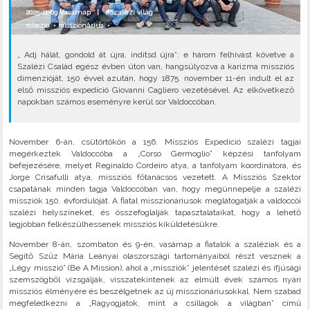
2025-11-09 Vasárnap |
#Szalézi világ
misszió
•
misszionárius
•
„ Adj hálát, gondold át újra, indítsd újra”: e három felhívást követve a
Szalézi Család egész évben úton van, hangsúlyozva a karizma missziós
dimenzióját, 150 évvel azután, hogy 1875. november 11-én indult el az
első missziós expedíció Giovanni Cagliero vezetésével. Az elkövetkező
napokban számos eseményre kerül sor Valdoccóban.
November 6-án, csütörtökön a 156. Missziós Expedíció szalézi tagjai
megérkeztek Valdoccóba a „Corso Germoglio” képzési tanfolyam
befejezésére, melyet Reginaldo Cordeiro atya, a tanfolyam koordinátora, és
Jorge Crisafulli atya, missziós főtanácsos vezetett. A Missziós Szektor
csapatának minden tagja Valdoccóban van, hogy megünnepelje a szalézi
missziók 150. évfordulóját. A fiatal misszionáriusok meglátogatják a valdoccói
szalézi helyszíneket, és összefoglalják tapasztalataikat, hogy a lehető
legjobban felkészülhessenek missziós kiküldetésükre.
November 8-án, szombaton és 9-én, vasárnap a fiatalok a szaléziak és a
Segítő Szűz Mária Leányai olaszországi tartományaiból részt vesznek a
„Légy misszió” (Be A Mission), ahol a „missziók” jelentését szalézi és ifjúsági
szemszögből vizsgálják, visszatekintenek az elmúlt évek számos nyári
missziós élményére és beszélgetnek az új misszionáriusokkal. Nem szabad
megfeledkezni a „Ragyogjatok, mint a csillagok a világban” című