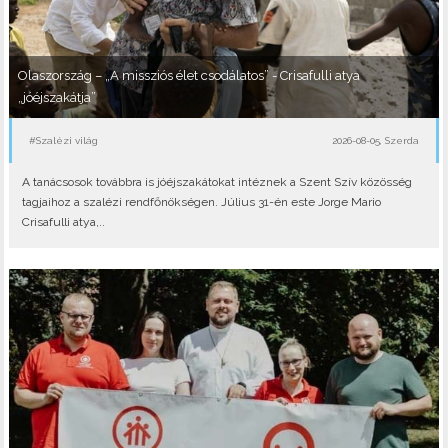
Olaszország – „A missziós élet csodálatos” - Crisafulli atya
„jóéjszakátja”
#Szalézi világ
2026-08-05, Szerda
A tanácsosok továbbra is jóéjszakátokat intéznek a Szent Szív közösség
tagjaihoz a szalézi rendfőnökségen. Július 31-én este Jorge Mario
Crisafulli atya,..