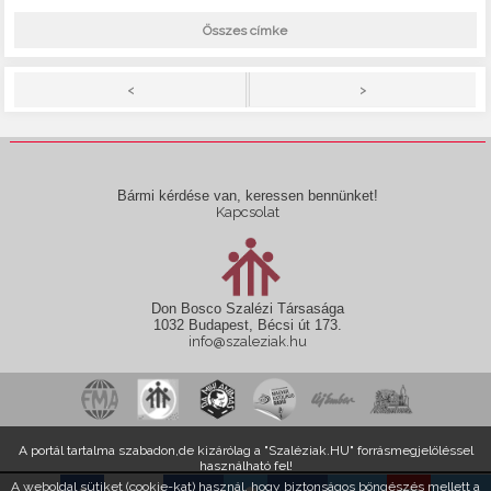
Összes címke
>
<
Bármi kérdése van, keressen bennünket!
Kapcsolat
Don Bosco Szalézi Társasága
1032 Budapest, Bécsi út 173.
info@szaleziak.hu
A portál tartalma szabadon,de kizárólag a "Szaléziak.HU" forrásmegjelöléssel
használható fel!
A weboldal sütiket (cookie-kat) használ, hogy biztonságos böngészés mellett a