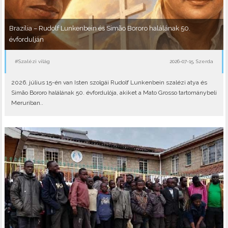
Brazília – Rudolf Lunkenbein és Simão Bororo halálának 50.
évfordulján
#Szalézi világ
2026-07-15, Szerda
2026. július 15-én van Isten szolgái Rudolf Lunkenbein szalézi atya és
Simão Bororo halálának 50. évfordulója, akiket a Mato Grosso tartománybeli
Meruriban..