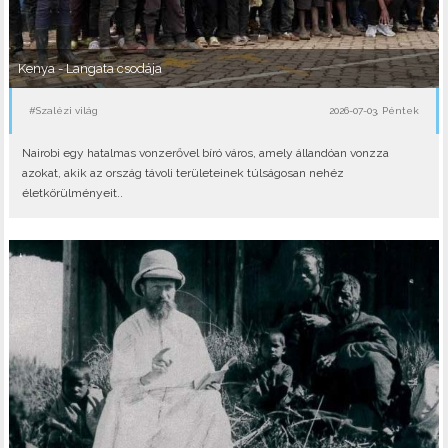
Kenya - Langata csodája
#Szalézi világ
2026-07-03, Péntek
Nairobi egy hatalmas vonzerővel bíró város, amely állandóan vonzza
azokat, akik az ország távoli területeinek túlságosan nehéz
életkörülményeit..