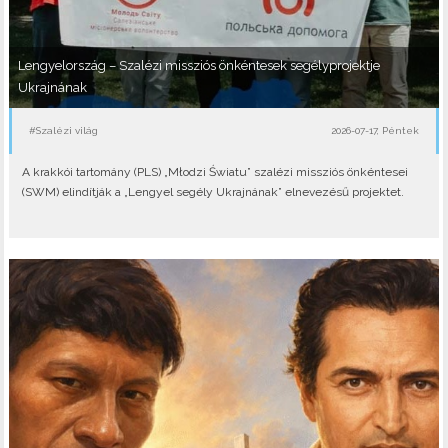
Lengyelország – Szalézi missziós önkéntesek segélyprojektje
Ukrajnának
#Szalézi világ
2026-07-17, Péntek
A krakkói tartomány (PLS) „Młodzi Światu” szalézi missziós önkéntesei
(SWM) elindítják a „Lengyel segély Ukrajnának” elnevezésű projektet.