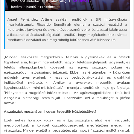
2020-12-10 Csütörtök |
#Szalézi világ
|
ARCHIVÁLT
járvány
•
interjú
•
rendfőnök
•
Ángel Fernández Artime szalézi rendfőnök a SIR hírügynökség
munkatársának, Riccardo Benottinak elemzi a szalézi reagálást a
koronavírus járványra és annak következményeire, és tapssal jutalmazza
a fiatalokat elkötelezettségükért - anélkül, hogy megfeledkezne számos
rendtársa áldozatáról és a még mindig leküzdésre váró kihívásokról.
„Minden eszközzel megpróbáltuk felhívni a gyermekek és a fiatalok
figyelmét arra, hogy mindenekelőtt nagyon felelősségteljesek legyenek, és
felelős állampolgárként kövessék az egyes országok polgári és
egészségügyi hatóságainak jelzéseit. Ebben az értelemben - különösen
műveink gyermekeinek - hasznos pedagógiai-oktatási és didaktikai
indikációkat nyújtottunk. Amikor a gyerekek megértik, gyakran
figyelmesebbek, mint mi, felnőttek” – mondja a rendfőnök, majd így folytatja:
"Hiányoztak a megelőző intézkedések... Az egészségpolitikának felül kell
vizsgálnia biztonsági protokolljait, kihasználva ezt a tanulságot a jövőre
nézve."
A szaléziak mostanában hogyan teljesítik küldetésüket?
Ezek nehéz hónapok voltak, és a 134 országban, ahol jelen vagyunk,
megpróbáltunk a konkrét összefüggéseknek megfelelően megadni a
válaszokat. Mindenekelőtt a „becsületes állampolgár” szalézi mottót akartuk