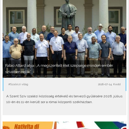
Fabio Attard atya: „A megszentelt élet szépsége minden ember
szívében rejlik”
#Szalézi világ
2026-07-14, Kedd
A Szent Szív szalézi közösség értékelő és tervező gyűlésére 2026. július
10-én és 11-én került sor a római központi székházban.