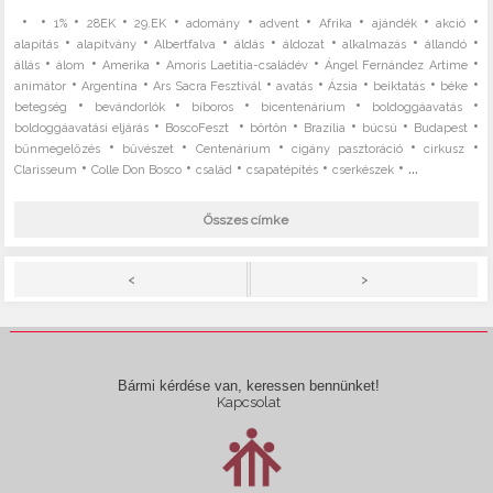
•
•
•
•
•
•
•
•
•
•
1%
28EK
29.EK
adomány
advent
Afrika
ajándék
akció
•
•
•
•
•
•
•
alapítás
alapítvány
Albertfalva
áldás
áldozat
alkalmazás
állandó
•
•
•
•
•
állás
álom
Amerika
Amoris Laetitia-családév
Ángel Fernández Artime
•
•
•
•
•
•
•
animátor
Argentína
Ars Sacra Fesztivál
avatás
Ázsia
beiktatás
béke
•
•
•
•
•
betegség
bevándorlók
bíboros
bicentenárium
boldoggáavatás
•
•
•
•
•
•
boldoggáavatási eljárás
BoscoFeszt
börtön
Brazília
búcsú
Budapest
•
•
•
•
•
bűnmegelőzés
bűvészet
Centenárium
cigány pasztoráció
cirkusz
•
•
•
•
• ...
Clarisseum
Colle Don Bosco
család
csapatépítés
cserkészek
Összes címke
>
<
Bármi kérdése van, keressen bennünket!
Kapcsolat