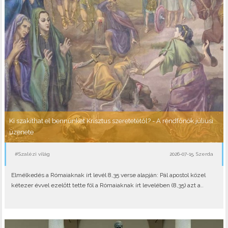
Ki szakíthat el bennünket Krisztus szeretetétől? - A rendfőnök júliusi
üzenete
#Szalézi világ
2026-07-15, Szerda
Elmélkedés a Rómaiaknak írt levél 8,35 verse alapján: Pál apostol közel
kétezer évvel ezelőtt tette föl a Rómaiaknak írt levelében (8,35) azt a..