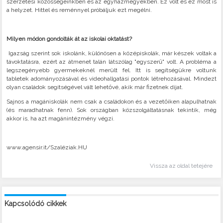
szerzetesi közösségeinkben és az egyházmegyékben. Ez volt és ez most is
a helyzet. Hittel és reménnyel próbáljuk ezt megélni.
Milyen módon gondolták át az iskolai oktatást?
Igazság szerint sok iskolánk, különösen a középiskolák, már készek voltak a
távoktatásra, ezért az átmenet talán látszólag "egyszerű" volt. A probléma a
legszegényebb gyermekeknél merült fel. Itt is segítségükre voltunk
tabletek adományozásával és videohallgatási pontok létrehozásával. Mindezt
olyan családok segítségével vált lehetővé, akik már fizetnek díjat.
Sajnos a magániskolák nem csak a családokon és a vezetőiken alapulhatnak
(és maradhatnak fenn). Sok országban közszolgáltatásnak tekintik, még
akkor is, ha azt magánintézmény végzi.
www.agensir.it/Szaléziak.HU
Vissza az oldal tetejére
Kapcsolódó cikkek