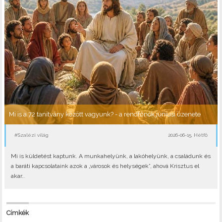
Mi is a 72 tanítvány között vagyunk? - a rendfőnök júniusi üzenete
#Szalézi világ
2026-06-15, Hétfő
Mi is küldetést kaptunk. A munkahelyünk, a lakóhelyünk, a családunk és
a baráti kapcsolataink azok a „városok és helységek”, ahová Krisztus el
akar..
Címkék