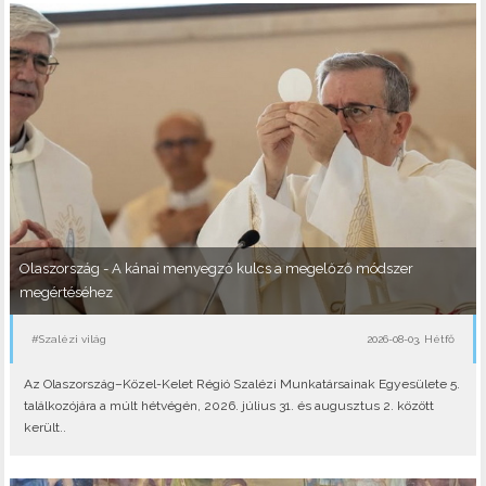
Olaszország - A kánai menyegző kulcs a megelőző módszer
megértéséhez
#Szalézi világ
2026-08-03, Hétfő
Az Olaszország–Közel-Kelet Régió Szalézi Munkatársainak Egyesülete 5.
találkozójára a múlt hétvégén, 2026. július 31. és augusztus 2. között
került..