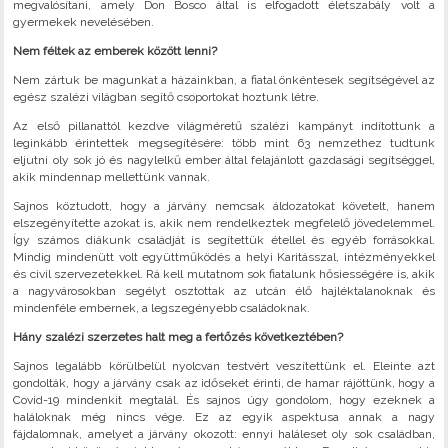
megvalósítani, amely Don Bosco által is elfogadott életszabály volt a
gyermekek nevelésében.
Nem féltek az emberek között lenni?
Nem zártuk be magunkat a házainkban, a fiatal önkéntesek segítségével az
egész szalézi világban segítő csoportokat hoztunk létre.
Az első pillanattól kezdve világméretű szalézi kampányt indítottunk a
leginkább érintettek megsegítésére: több mint 63 nemzethez tudtunk
eljutni oly sok jó és nagylelkű ember által felajánlott gazdasági segítséggel,
akik mindennap mellettünk vannak.
Sajnos köztudott, hogy a járvány nemcsak áldozatokat követelt, hanem
elszegényítette azokat is, akik nem rendelkeztek megfelelő jövedelemmel.
Így számos diákunk családját is segítettük étellel és egyéb forrásokkal.
Mindig mindenütt volt együttműködés a helyi Karitásszal, intézményekkel
és civil szervezetekkel. Rá kell mutatnom sok fiatalunk hősiességére is, akik
a nagyvárosokban segélyt osztottak az utcán élő hajléktalanoknak és
mindenféle embernek, a legszegényebb családoknak.
Hány szalézi szerzetes halt meg a fertőzés következtében?
Sajnos legalább körülbelül nyolcvan testvért veszítettünk el. Eleinte azt
gondolták, hogy a járvány csak az időseket érinti, de hamar rájöttünk, hogy a
Covid-19 mindenkit megtalál. És sajnos úgy gondolom, hogy ezeknek a
haláloknak még nincs vége. Ez az egyik aspektusa annak a nagy
fájdalomnak, amelyet a járvány okozott: ennyi haláleset oly sok családban,