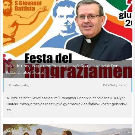
Hálaadó ünnepség a rendfőnöknek 2026: Római szaléziak Don
Bosco 11. utódja körül
#Szalézi világ
2026-06-23, Kedd
A Jézus Szent Szíve szalézi mű Rómában ünnepi díszbe öltözik: a Nyári
Oratóriumban játszó és részt vevő gyermekek és fiatalok között girlandok
és..