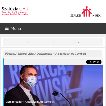
Menü
>
<
Főoldal
/
Szalézi világ
/ Olaszország – A szaléziak és Covid-19
Olaszország – A szaléziak és Covid-19