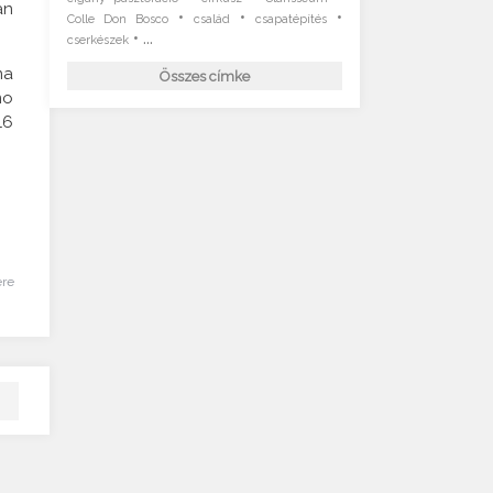
an
•
•
•
Colle Don Bosco
család
csapatépítés
• ...
cserkészek
ma
Összes címke
mo
16
ére