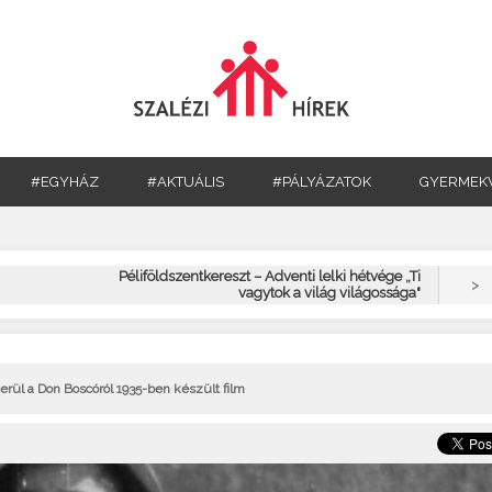
#EGYHÁZ
#AKTUÁLIS
#PÁLYÁZATOK
GYERMEK
Péliföldszentkereszt – Adventi lelki hétvége „Ti
>
vagytok a világ világossága"
erül a Don Boscóról 1935-ben készült film