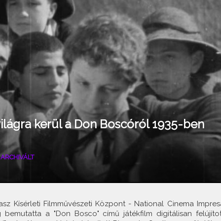
ilágra kerül a Don Boscóról 1935-ben
|
ARCHIVÁLT
olasz Kísérleti Filmművészeti Központ - National Cinema Impres
bemutatta a "Don Bosco" című játékfilm digitálisan felújítot