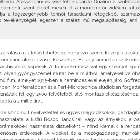
ffredo Alessandrini és készített Riccardo Gualino a születőbe
piemonti szent életét meséli el a monferratói vidéken töltöt
tja a legszegényebb torinói társadalmi rétegekből származ
lis tevékenységét, egészen a szalézi mű megalapításáig, ami 
estaurálása az utolsó lehetőség, hogy szó szerint kezeljük azokat
nerációit álmodozásra késztettek. Ez egy kiemelten szakosítot
 archívumok képesek. A Torinói Filmfesztivál egy szekciót építe
 öt olyan gyöngyszemet mutat be a múltból, amelyeket valób
mű film, amelyet 1935-ben a harmincas évei elején járó Goffre
ieriben, Monferratóban és a Fert-Microtecnica stúdióban forgattá
sználtak fel egy 2500 felvételből álló montázs elkészítéséhez.
ta a 2 millió lírát.
, de kifinomult nyelvezettel és ügyes megoldásokkal gazdagítv
 használata a kisfiú Bosco Jancsinál, vagy az árnyékok a pa
norámaképek használata díszletként – mind kiemelik a rende
 különösen érdekesek! A vidéket és a mezőgazdasági munkák
Jancsi napjainak hátterét képezik, ma a terület számára érték