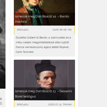
Ismerjük meg Don Boscót 14. – Barolo
márkinő
#Aktuális
2026-08-06, Ma
Giulietta Colbert di Barolo, a száműzetés és a
mély családi megpróbáltatások által sújtott
francia nemesasszony egész életét férjével,
Carlo Tancredi..
Ismerjük meg Don Boscót 13. – Giovanni
Borel teológus
a
t
#Aktuális
2026-07-31, Péntek