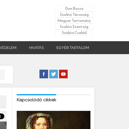
Don Bosco
Szalézi Társaság
Magyar Tartomány
Szalézi Szentség
Szalézi Család
VÉDELEM
HIVATÁS
EGYÉB TARTALOM
Kapcsolódó cikkek