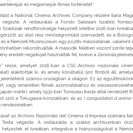
raértékeljük és megismerjük filmes történetét.”
sztítást a National Cinema Archives Company részére Ilaria Magn
égezte. A restaurálás a Fondo Salesiani (szalézi forráso
 Szaléziak rendfőnöksége helyezett letétbe 2016-ban Ivreába
őrzött, az első rész minőségromlást szenvedett, és a Bologn
 és a Nemzeti Mozimúzeum egy pozitív másolatának, valamint 
önhetően rekonstruálták. A második felében viszont szinte telj
ny eredeti negatívjait használták fel, kivéve a
Generala
jelenete
ak” része, amelyet 2016-ban a CSC-Archivio nazionale cine
t) alakítottak ki, és amely körülbelül 500 filmből áll, amely
 jelenlétéről számos országban a világon. Ez az együttműköd
t, vagy ismeretlen filmek azonosításához és visszaszerzéséhe
 japán mártír), amely 1931-ben Tomiyasu Ikeda által rendezett fi
ról szól a Tokugawa-korszakban; és az
I conquistatori d anime
ti rendezésében.
ztítását az Archivio Nazionale del Cinema d Impresa számára Ilar
Testa végezte. A restaurálás a szalézi archívumban őrzö
helyeztek el Ivreában, integrálva a hiányosságokat a Nemze