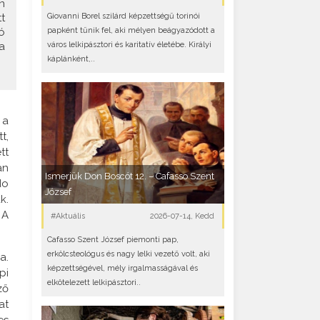
n
Giovanni Borel szilárd képzettségű torinói
t
papként tűnik fel, aki mélyen beágyazódott a
ó
város lelkipásztori és karitatív életébe. Királyi
a
káplánként,..
 a
t,
tt
an
Ismerjük Don Boscót 12. – Cafasso Szent
do
József
k.
 A
#Aktuális
2026-07-14, Kedd
Cafasso Szent József piemonti pap,
erkölcsteológus és nagy lelki vezető volt, aki
a.
képzettségével, mély irgalmasságával és
pi
elkötelezett lelkipásztori..
ző
at
es