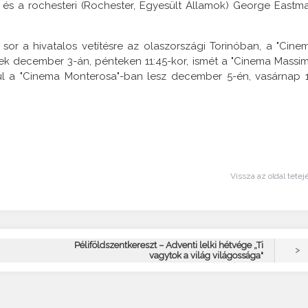
s a rochesteri (Rochester, Egyesült Államok) George Eastm
sor a hivatalos vetítésre az olaszországi Torinóban, a "Cine
sek december 3-án, pénteken 11:45-kor, ismét a "Cinema Massi
ívül a "Cinema Monterosa"-ban lesz december 5-én, vasárnap 
Vissza az oldal tetej
Péliföldszentkereszt – Adventi lelki hétvége „Ti
>
vagytok a világ világossága"