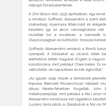
néprajzi forrást jelentenek.
A
Don Bosco
első, 1935 áprilisában, egy évve
a rendező, Goffredo Alessandrini a szent életé
szabadság olyannyira tiltakozást és elégedet
készíteni, így az akció valósághűbbé vál
mutattak be a mozikban, a harmadik kö
Olaszországban és külföldön. Hosszas keresés
Goffredo Alessandrini rendező a filmről bes
szerepelt. A többieket az utcáról vitték 
elérhetővé tették magukat. Engem is nagyon 
kolostorokra, mint például Chieri-belire. És 
változtatta, de napsütéses és kék égbolttal."
„Az igazán szép részek a természeti jelenete
Impresa (Nemzeti Moziarchívum Vállalat) mun
stílusú fekete-fehérben forgatták. Joh
mellékszereplője, mint például a
Ma l amor m
Alessandrini mindössze két vígjátékot készíte
Luciano Serra pilota
, a
Giarabub
és a
Noi vivi
. 