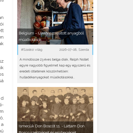
an
ói
tt
Belgium – Újrahasznosított anyagból
en
műalkotások
ak
#Szalézi világ
2026-07-08, Szerda
A mindössze 23 éves belga diák, Ralph Nollet
sz
egyre nagyobb figyelmet kap egy egyszerű és
ik
eredeti ötletének köszönhetően:
os
hulladékanyagokat műalkotásokká..
sá
 d
i-
lm
ő,
 a
Ismerjük Don Boscót 11. - Láttam Don
mű
Bosco szentségét és emberségét