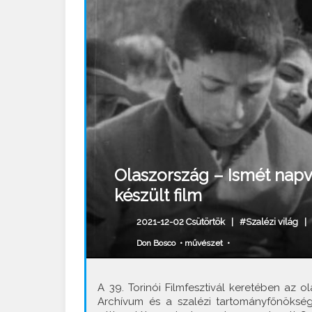
Olaszország – Ismét napv
készült film
2021-12-02 Csütörtök |
#Szalézi világ
Don Bosco
•
művészet
•
A 39. Torinói Filmfesztivál keretében az 
Archívum és a szalézi tartományfőnökség 