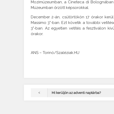
Mozimúzeumban, a Cineteca di Bolognában é
Múzeumban őrzött képsorokkal.
December 2-án, csütörtökön 17 órakor kerül 
Massimo 3"-ban. Ezt követik a további vetíté
3"-ban. Az egyetlen vetítés a fesztiválon k
órakor.
ANS – Torinó/Szaléziak.HU
<
Mi kerüljön az adventi naptárba?