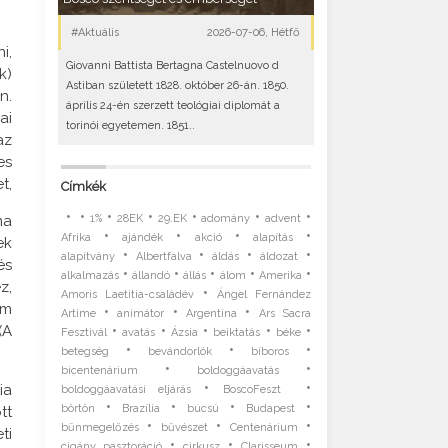
#Aktuális
2026-07-06, Hétfő
i,
Giovanni Battista Bertagna Castelnuovo d
k)
Astiban született 1828. október 26-án. 1850.
n.
április 24-én szerzett teológiai diplomát a
ai
torinói egyetemen. 1851..
az
es
t,
Címkék
•
•
•
•
•
•
•
ma
1%
28EK
29.EK
adomány
advent
•
•
•
•
Afrika
ajándék
akció
alapítás
ek
•
•
•
•
alapítvány
Albertfalva
áldás
áldozat
és
•
•
•
•
•
alkalmazás
állandó
állás
álom
Amerika
z,
•
Amoris Laetitia-családév
Ángel Fernández
lm
•
•
•
Artime
animátor
Argentína
Ars Sacra
•
•
•
•
•
(A
Fesztivál
avatás
Ázsia
beiktatás
béke
•
•
•
betegség
bevándorlók
bíboros
•
•
bicentenárium
boldoggáavatás
•
•
ia
boldoggáavatási eljárás
BoscoFeszt
•
•
•
•
börtön
Brazília
búcsú
Budapest
tt
•
•
•
bűnmegelőzés
bűvészet
Centenárium
ti
•
•
•
cigány pasztoráció
cirkusz
Clarisseum