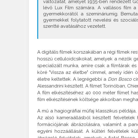
változatát, amelyet 1935-ben rendezett Go
lévő Lux Film számára. A vallásos film a 
gyermekkorától a szemináriumig. Bemuta
gyermekkel folytatott nevelési és szociá
szentté avatásához vezetett.
A digitális filmek korszakában a régi filmek r
hosszú celluloidcsíkokat, amelyek a nézők ge
specializált munka, amire csak a filmtárak és
köré "Vissza az életbe" címmel, amely idén
életre keltettek. A legrégebbi a
Don Bosco
cí
Alessandrini készített. A filmet Torinóban, Ch
A film elkészítéséhez 40 000 méter filmet ha
film elkészítésének költsége akkoriban meghalad
A mű a hagiográfiai műfaj klasszikus példája
Az alsó kameraállásból készített felvételek
formációjának ábrázolására, valamint a pa
egyéni hozzáállását. A kültéri felvételek
ábrázoló felvételek, amelyek a fiatal Bosco 