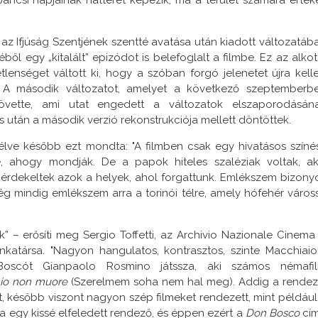
l az Ifjúság Szentjének szentté avatása után kiadott változatáb
ből egy „kitalált” epizódot is belefoglalt a filmbe. Ez az alkot
lenséget váltott ki, hogy a szóban forgó jelenetet újra kelle
t. A második változatot, amelyet a következő szeptemberb
vette, ami utat engedett a változatok elszaporodásán
 után a második verzió rekonstrukciója mellett döntöttek.
zélve később ezt mondta: "A filmben csak egy hivatásos színé
be, ahogy mondják. De a papok hiteles szaléziak voltak, ak
érdekeltek azok a helyek, ahol forgattunk. Emlékszem bizony
még mindig emlékszem arra a torinói télre, amely hófehér város
k” – erősíti meg Sergio Toffetti, az Archivio Nazionale Cinema
katársa. "Nagyon hangulatos, kontrasztos, szinte Macchiaiol
n Boscót Gianpaolo Rosmino játssza, aki számos némafi
io non muore
(Szerelmem soha nem hal meg). Addig a rendez
tt, később viszont nagyon szép filmeket rendezett, mint például
Ma egy kissé elfeledett rendező, és éppen ezért a
Don Bosco
cí