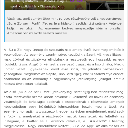
2018-04-19 Csütörtök |
#Szalézi világ
|
ARCHIVÁLT
sport
•
szolidaritás
•
Olaszország
•
Vasárnap, április 15-én több mint 10.000 résztvevője volt a hagyományos
„Su e Zo per i Ponti” (Fel és le a hidakon) szolidaritási sétának Velence
hídjain és utcáin. Az esemény kedvezményezettje idén a brazíliai
Amazóniában működő szalézi misszió.
A „Su e Zo” nagy ünnep és szolidáris nap, amely évről évre megismétlődik
Velencében. Az esemény szentmisével kezdődik a Szent Márk-bazilikában,
majd 10-kort és 10,30-kor elindulnak a résztvevők egy hosszabb és egy
rövidebb távon. A 450 önkéntest a szervező csapat és a koordinátor, Mauro
Forner vezeti. Igyekeznek évről évre kicsi, de jelentős változásokkal
gazdagítani, megőrizve az alapító, Dino Berti (1923-2000) szalézi atya eredeti
szándékát és az esemény a hagyományos, jótékonysági jellegét, amit a
hosszú évek során kialakult.
Az első „Su e Zo per i Ponti” jótékonysági sétát 1975-ben rendezték meg,
azóta résztvevők száma lassan növekszik. Jellemző, és növeli az esemény
vidámságát és tarkaságát azoknak a csoportoknak a részvétele, amelyek
népviseletben vagy különböző jelmezekben teszik meg a távot. Az
esemény honlapján www.suezo.it ebben az évben megjelennek majd azok
a fotók is, amelyeket a résztvevők maguk készítettek és feltettek az
Instagram, a Twitter és a Facebook oldalakra, a #suezo2018 hashtag
megjelöléssel. Nagy érdeklődést keltett „Su e Zo App”, az alkalmazás az