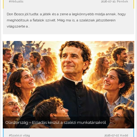
#Aktuális
2026-07-10, Péntek
Don Bosco jól tudta: a játék és a zene a legkönnyebb módja annak, hogy
meghódítsuk a fiatalok szívét. Még ma is, a szaléziak játszóterein
világszerte a..
Olaszország – Előadás készül a szalézi munkatársakról
#Szalézi világ
2026-07-07, Kedd