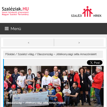
Menü
>
<
Főoldal
/
Szalézi világ
/ Olaszország – Jótékonysági séta Amazóniáért
Olaszország – Jótékonysági séta Amazóniáért