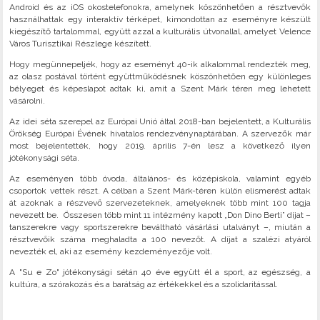
Android és az iOS okostelefonokra, amelynek köszönhetően a résztvevők
használhattak egy interaktív térképet, kimondottan az eseményre készült
kiegészítő tartalommal, együtt azzal a kulturális útvonallal, amelyet Velence
Város Turisztikai Részlege készített.
Hogy megünnepeljék, hogy az eseményt 40-ik alkalommal rendezték meg,
az olasz postával történt együttműködésnek köszönhetően egy különleges
bélyeget és képeslapot adtak ki, amit a Szent Márk téren meg lehetett
vásárolni.
Az idei séta szerepel az Európai Unió által 2018-ban bejelentett, a Kulturális
Örökség Európai Évének hivatalos rendezvénynaptárában. A szervezők már
most bejelentették, hogy 2019. április 7-én lesz a következő ilyen
jótékonysági séta.
Az eseményen több óvoda, általános- és középiskola, valamint egyéb
csoportok vettek részt. A célban a Szent Márk-téren külön elismerést adtak
át azoknak a részvevő szervezeteknek, amelyeknek több mint 100 tagja
nevezett be. Összesen több mint 11 intézmény kapott „Don Dino Berti” díjat –
tanszerekre vagy sportszerekre beváltható vásárlási utalványt –, miután a
résztvevőik száma meghaladta a 100 nevezőt. A díjat a szalézi atyáról
nevezték el, aki az esemény kezdeményezője volt.
A "Su e Zo" jótékonysági sétán 40 éve együtt él a sport, az egészség, a
kultúra, a szórakozás és a barátság az értékekkel és a szolidaritással.