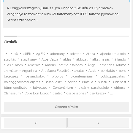
A Lengyelországban június 1-jén ünnepelt Szülők és Gyermekek
Világnapja részeként a krakkói tartományhoz (PLS) tartozó pychowicei
Szent Szív szalézi..
Címkék
•
•
•
•
•
•
•
•
•
•
1%
28EK
29.EK
adomány
advent
Afrika
ajándék
akció
•
•
•
•
•
•
•
alapítás
alapítvány
Albertfalva
áldás
áldozat
alkalmazás
állandó
•
•
•
•
•
állás
álom
Amerika
Amoris Laetitia-családév
Ángel Fernández Artime
•
•
•
•
•
•
•
animátor
Argentína
Ars Sacra Fesztivál
avatás
Ázsia
beiktatás
béke
•
•
•
•
•
betegség
bevándorlók
bíboros
bicentenárium
boldoggáavatás
•
•
•
•
•
•
boldoggáavatási eljárás
BoscoFeszt
börtön
Brazília
búcsú
Budapest
•
•
•
•
•
bűnmegelőzés
bűvészet
Centenárium
cigány pasztoráció
cirkusz
•
•
•
•
• ...
Clarisseum
Colle Don Bosco
család
csapatépítés
cserkészek
Összes címke
>
<