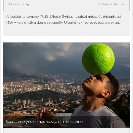
#Szalézi világ
2026-07-17, Péntek
A krakkói tartomány (PLS) „Młodzi Światu” szalézi missziós önkéntesei
(SWM) elindítják a „Lengyel segély Ukrajnának” elnevezésű projektet.
Sport, amelynek nincs hazája és nincs színe