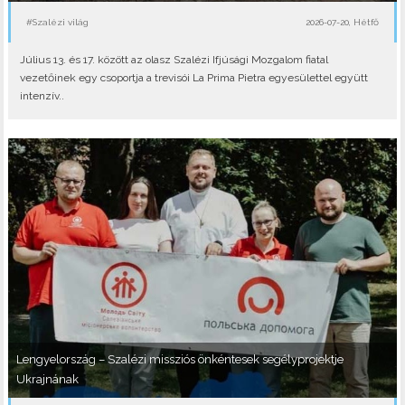
#Szalézi világ
2026-07-20, Hétfő
Július 13. és 17. között az olasz Szalézi Ifjúsági Mozgalom fiatal
vezetőinek egy csoportja a trevisói La Prima Pietra egyesülettel együtt
intenzív..
Lengyelország – Szalézi missziós önkéntesek segélyprojektje
Ukrajnának