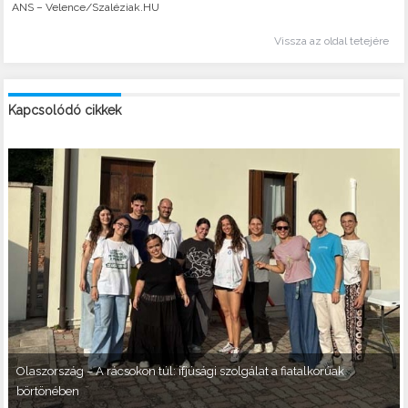
ANS – Velence/Szaléziak.HU
Vissza az oldal tetejére
Kapcsolódó cikkek
Olaszország – A rácsokon túl: ifjúsági szolgálat a fiatalkorúak
börtönében