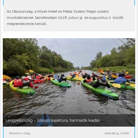
Az Olaszország, a Közel-Kelet és Málta Szalézi Régió szalézi
munkatársainak Sacrofanóban 2026. július 31. és augusztus 2. között
megrendezésre kerülő..
Lengyelország – Szalézi kajaktúra, harmadik kiadás
#Szalézi világ
2026-06-15, Hétfő