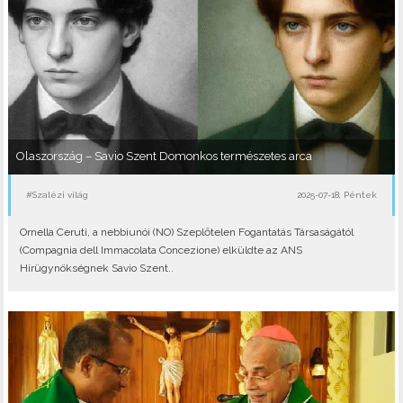
Olaszország – Savio Szent Domonkos természetes arca
#Szalézi világ
2025-07-18, Péntek
Ornella Ceruti, a nebbiunói (NO) Szeplőtelen Fogantatás Társaságától
(Compagnia dell Immacolata Concezione) elküldte az ANS
Hírügynökségnek Savio Szent..