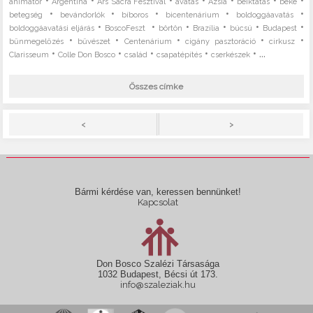
•
•
•
•
•
•
•
animátor
Argentína
Ars Sacra Fesztivál
avatás
Ázsia
beiktatás
béke
•
•
•
•
•
betegség
bevándorlók
bíboros
bicentenárium
boldoggáavatás
•
•
•
•
•
•
boldoggáavatási eljárás
BoscoFeszt
börtön
Brazília
búcsú
Budapest
•
•
•
•
•
bűnmegelőzés
bűvészet
Centenárium
cigány pasztoráció
cirkusz
•
•
•
•
• ...
Clarisseum
Colle Don Bosco
család
csapatépítés
cserkészek
Összes címke
>
<
Bármi kérdése van, keressen bennünket!
Kapcsolat
Don Bosco Szalézi Társasága
1032 Budapest, Bécsi út 173.
info@szaleziak.hu