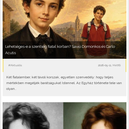
Lehetséges-e a szentség fiatal korban? Savio Domonkos és Carlo
Acutis
#Aktuális
2026-05-11, Hétfő
Két fiatalember, két távoli korszak, egyetlen szenvedély: hogy teljes
mértékben megéljék barátságukat Istennel. Az Egyház története tele van
olyan..