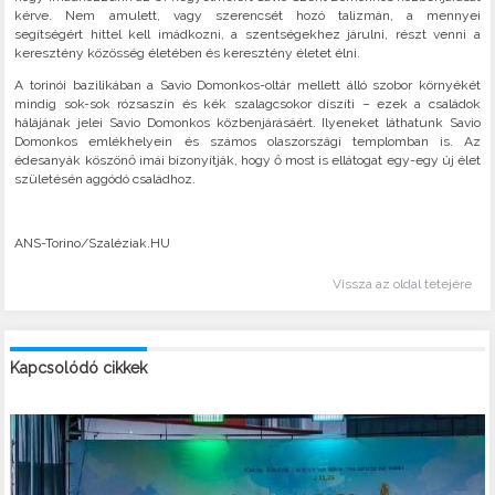
kérve. Nem amulett, vagy szerencsét hozó talizmán, a mennyei
segítségért hittel kell imádkozni, a szentségekhez járulni, részt venni a
keresztény közösség életében és keresztény életet élni.
A torinói bazilikában a Savio Domonkos-oltár mellett álló szobor környékét
mindig sok-sok rózsaszín és kék szalagcsokor díszíti – ezek a családok
hálájának jelei Savio Domonkos közbenjárásáért. Ilyeneket láthatunk Savio
Domonkos emlékhelyein és számos olaszországi templomban is. Az
édesanyák köszönő imái bizonyítják, hogy ő most is ellátogat egy-egy új élet
születésén aggódó családhoz.
ANS-Torino/Szaléziak.HU
Vissza az oldal tetejére
Kapcsolódó cikkek