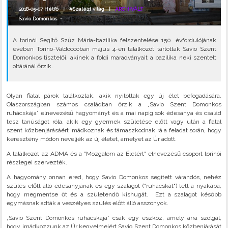
2018-05-07 Hétfő |
#Szalézi világ
|
ARCHIVÁLT
Savio Domonkos
•
A torinói Segítő Szűz Mária-bazilika felszentelése 150. évfordulójának
évében Torino-Valdoccóban május 4-én találkozót tartottak Savio Szent
Domonkos tisztelői, akinek a földi maradványait a bazilika neki szentelt
oltáránál őrzik.
Olyan fiatal párok találkoztak, akik nyitottak egy új élet befogadására.
Olaszországban számos családban őrzik a „Savio Szent Domonkos
ruhácskája” elnevezésű hagyományt és a mai napig sok édesanya és család
tesz tanúságot róla, akik egy gyermek születése előtt vagy után a fiatal
szent közbenjárásáért imádkoznak és támaszkodnak rá a feladat során, hogy
keresztény módon neveljék az új életet, amelyet az Úr adott.
A találkozót az ADMA és a "Mozgalom az Életért" elnevezésű csoport torinói
részlegei szervezték.
A hagyomány onnan ered, hogy Savio Domonkos segített várandós, nehéz
szülés előtt álló édesanyjának és egy szalagot ("ruhácskát") tett a nyakába,
hogy megmentse őt és a születendő kishugát. Ezt a szalagot később
egymásnak adták a veszélyes szülés előtt álló asszonyok.
„Savio Szent Domonkos ruhácskája” csak egy eszköz, amely arra szolgál,
hogy imádkozzunk az Úr kegyelmeiért Savio Szent Domonkos közbenjárását