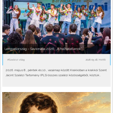
Lengyelország – Savionalia 2026: „A halhatatlanok”
#Szalézi világ
2026-05-18, Hétfő
2026. május 8., péntek és 10., vasárnap között Krakkóban a krakkói Szent
Jácint Szalézi Tartomány (PLS) összes szalézi közösségéből, köztük..