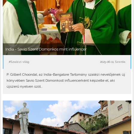
India - Savio Szent Domonkos mint influencer
#Szalézi világ
2025-06-11, Szerda
P. Gilbert Choondal, az India-Bangalore Tartomány szalézi nevelőjének új
könyvében Savio Szent Domonkost influencerként képzelte el, aki
újszerű nyelven szól..