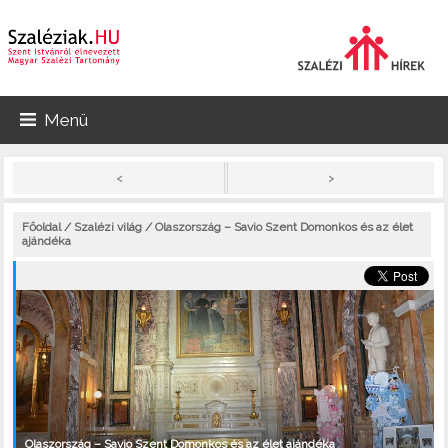
Menü
>
<
Főoldal
/
Szalézi világ
/ Olaszország – Savio Szent Domonkos és az élet
ajándéka
Olaszország – Savio Szent Domonkos és az élet ajándéka