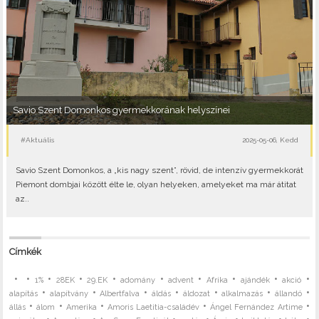
Savio Szent Domonkos gyermekkorának helyszínei
#Aktuális
2025-05-06, Kedd
Savio Szent Domonkos, a „kis nagy szent”, rövid, de intenzív gyermekkorát
Piemont dombjai között élte le, olyan helyeken, amelyeket ma már átitat
az..
Címkék
•
•
•
•
•
•
•
•
•
•
1%
28EK
29.EK
adomány
advent
Afrika
ajándék
akció
•
•
•
•
•
•
•
alapítás
alapítvány
Albertfalva
áldás
áldozat
alkalmazás
állandó
•
•
•
•
•
állás
álom
Amerika
Amoris Laetitia-családév
Ángel Fernández Artime