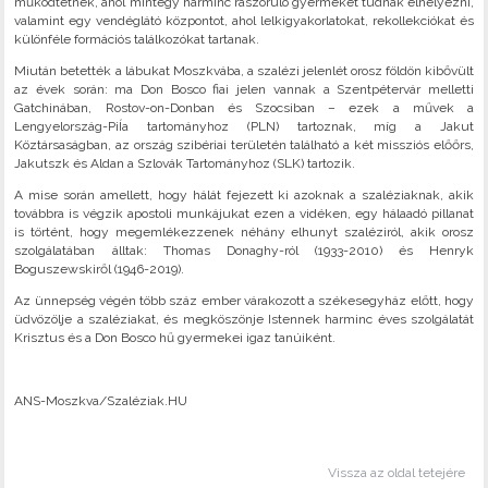
működtetnek, ahol mintegy harminc rászoruló gyermeket tudnak elhelyezni,
valamint egy vendéglátó központot, ahol lelkigyakorlatokat, rekollekciókat és
különféle formációs találkozókat tartanak.
Miután betették a lábukat Moszkvába, a szalézi jelenlét orosz földön kibővült
az évek során: ma Don Bosco fiai jelen vannak a Szentpétervár melletti
Gatchinában, Rostov-on-Donban és Szocsiban – ezek a művek a
Lengyelország-PiÍa tartományhoz (PLN) tartoznak, míg a Jakut
Köztársaságban, az ország szibériai területén található a két missziós előőrs,
Jakutszk és Aldan a Szlovák Tartományhoz (SLK) tartozik.
A mise során amellett, hogy hálát fejezett ki azoknak a szaléziaknak, akik
továbbra is végzik apostoli munkájukat ezen a vidéken, egy hálaadó pillanat
is történt, hogy megemlékezzenek néhány elhunyt szaléziról, akik orosz
szolgálatában álltak: Thomas Donaghy-ról (1933-2010) és Henryk
Boguszewskiről (1946-2019).
Az ünnepség végén több száz ember várakozott a székesegyház előtt, hogy
üdvözölje a szaléziakat, és megköszönje Istennek harminc éves szolgálatát
Krisztus és a Don Bosco hű gyermekei igaz tanúiként.
ANS-Moszkva/Szaléziak.HU
Vissza az oldal tetejére