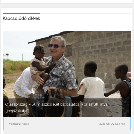
Kapcsolódó cikkek
Olaszország – „A missziós élet csodálatos” - Crisafulli atya
„jóéjszakátja”
#Szalézi világ
2026-08-05, Szerda