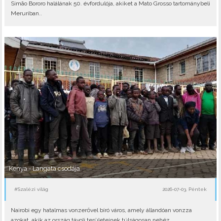
Simão Bororo halálának 50. évfordulója, akiket a Mato Grosso tartománybeli
Meruriban..
Kenya - Langata csodája
#Szalézi világ
2026-07-03, Péntek
Nairobi egy hatalmas vonzerővel bíró város, amely állandóan vonzza
azokat, akik az ország távoli területeinek túlságosan nehéz