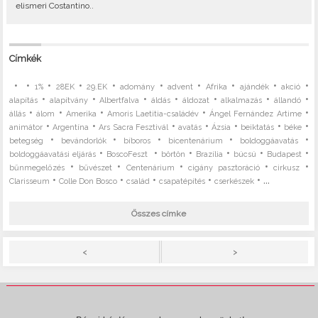
elismeri Costantino..
Címkék
•
•
•
•
•
•
•
•
•
•
1%
28EK
29.EK
adomány
advent
Afrika
ajándék
akció
•
•
•
•
•
•
•
alapítás
alapítvány
Albertfalva
áldás
áldozat
alkalmazás
állandó
•
•
•
•
•
állás
álom
Amerika
Amoris Laetitia-családév
Ángel Fernández Artime
•
•
•
•
•
•
•
animátor
Argentína
Ars Sacra Fesztivál
avatás
Ázsia
beiktatás
béke
•
•
•
•
•
betegség
bevándorlók
bíboros
bicentenárium
boldoggáavatás
•
•
•
•
•
•
boldoggáavatási eljárás
BoscoFeszt
börtön
Brazília
búcsú
Budapest
•
•
•
•
•
bűnmegelőzés
bűvészet
Centenárium
cigány pasztoráció
cirkusz
•
•
•
•
• ...
Clarisseum
Colle Don Bosco
család
csapatépítés
cserkészek
Összes címke
>
<