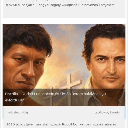
(SWM) elindítják a „Lengyel segély Ukrajnának” elnevezésű projektet.
Brazília – Rudolf Lunkenbein és Simão Bororo halálának 50.
évfordulján
#Szalézi világ
2026-07-15, Szerda
2026. július 15-én van Isten szolgái Rudolf Lunkenbein szalézi atya és