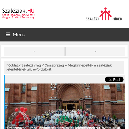
Menü
>
<
Főoldal
/
Szalézi világ
/ Oroszország – Megünnepelték a szaléziak
jelenlétének 30. évfordulóját
Oroszország – Megünnepelték a szaléziak jelenlétének 30. évfordulóját