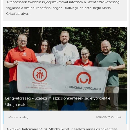
A tanácsosok továbbra is jóéjszakátokat intéznek a Szent Szív közösség
tagjaihoz a szalézi rendfőnökségen. Július 31-én este Jorge Mario
Crisafulli atya,..
Lengyelország – Szalézi missziós önkéntesek segélyprojektje
Ukrajnának
#Szalézi világ
2026-07-17, Péntek
A krakkói tartomány (PLS) „Młodzi Światu” szalézi missziós önkéntesei