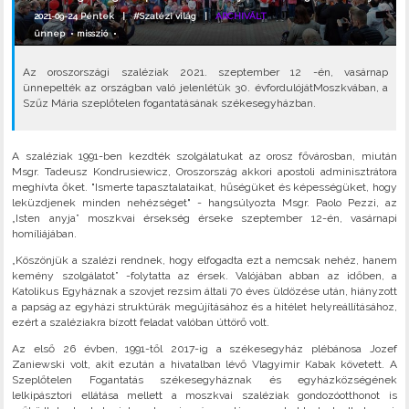
2021-09-24 Péntek |
#Szalézi világ
|
ARCHIVÁLT
ünnep
•
misszió
•
Az oroszországi szaléziak 2021. szeptember 12 -én, vasárnap
ünnepelték az országban való jelenlétük 30. évfordulójátMoszkvában, a
Szűz Mária szeplőtelen fogantatásának székesegyházban.
A szaléziak 1991-ben kezdték szolgálatukat az orosz fővárosban, miután
Msgr. Tadeusz Kondrusiewicz, Oroszország akkori apostoli adminisztrátora
meghívta őket. "Ismerte tapasztalataikat, hűségüket és képességüket, hogy
leküzdjenek minden nehézséget" - hangsúlyozta Msgr. Paolo Pezzi, az
„Isten anyja” moszkvai érsekség érseke szeptember 12-én, vasárnapi
homíliájában.
„Köszönjük a szalézi rendnek, hogy elfogadta ezt a nemcsak nehéz, hanem
kemény szolgálatot” -folytatta az érsek. Valójában abban az időben, a
Katolikus Egyháznak a szovjet rezsim általi 70 éves üldözése után, hiányzott
a papság az egyházi struktúrák megújításához és a hitélet helyreállításához,
ezért a szaléziakra bízott feladat valóban úttörő volt.
Az első 26 évben, 1991-től 2017-ig a székesegyház plébánosa Jozef
Zaniewski volt, akit ezután a hivatalban lévő Vlagyimir Kabak követett. A
Szeplőtelen Fogantatás székesegyháznak és egyházközségének
lelkipásztori ellátása mellett a moszkvai szaléziak gondozóotthonot is