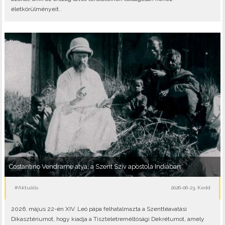
életkörülményeit..
Costantino Vendrame atya, a Szent Szív apostola Indiában
#Aktuális
2026-06-23, Kedd
2026. május 22-én XIV. Leó pápa felhatalmazta a Szenttéavatási
Dikasztériumot, hogy kiadja a Tiszteletreméltósági Dekrétumot, amely