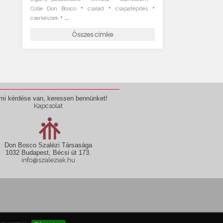
•
•
•
Colle Don Bosco
család
csapatépítés
• ...
cserkészek
Összes címke
mi kérdése van, keressen bennünket!
Kapcsolat
Don Bosco Szalézi Társasága
1032 Budapest, Bécsi út 173.
info@szaleziak.hu