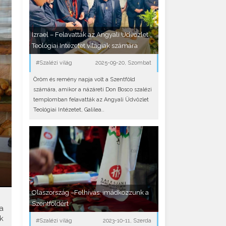
Izrael – Felavatták az Angyali Üdvözlet
Teológiai Intézetet világiak számára
#Szalézi világ
2025-09-20, Szombat
Öröm és remény napja volt a Szentföld
számára, amikor a názáreti Don Bosco szalézi
templomban felavatták az Angyali Üdvözlet
Teológiai Intézetet, Galilea..
Olaszország –Felhívás: imádkozzunk a
Szentföldért
a
k
#Szalézi világ
2023-10-11, Szerda