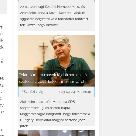
Az olaszországi Szalézi Nemzeti Missziós
Animációs Iroda a Közel-Keleten kialakult
aggasztó helyzetre való tekintettel felhívást
tett közzé, hogy október..
en
el
ik
ek
l,
ag
Tekintsünk rá mások fájdalmára is – A
es
szaléziak közel-keleti tartományáról
az
 a
#Szalézi világ
2023-09-24, Vasárnap
l:
Alejandro José Leòn Mendoza SDB
gy
szeptember 25-én három napra
re
Magyarországra látogatott, hogy fölkeresse a
Hungary Helps által magyar ösztöndíjhoz
jutott..
át