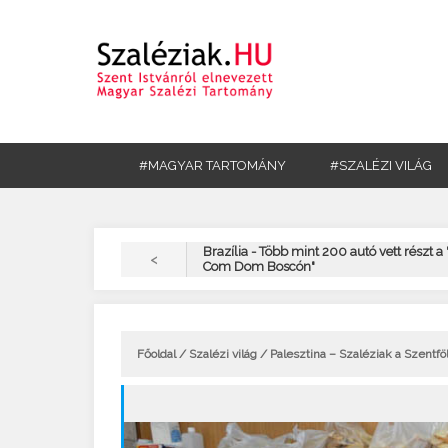
#MAGYAR TARTOMÁNY
#SZALÉZI VILÁG
Brazília - Több mint 200 autó vett részt a
<
Com Dom Boscón"
Főoldal
/
Szalézi világ
/ Palesztina – Szaléziak a Szentf