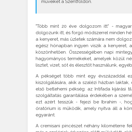
műveiket a Szentföldön.
"Több mint 20 éve dolgozom itt” - magyará
dolgozunk itt, és forgó módszerrel minden héte
a kenyeret, más üzletek számára nem dolgozun
egész hónapban ingyen viszik a kenyeret, 
köszönhetően. Összességében napi mintegy 
hagyományos termékeket, amelyek közül néh
lisztet, vizet, sót és élesztőt használunk, egyé
A pékséget több mint egy évszázaddal ezel
kiszolgálására, akik a szalézi házban laktak,
első betlehemi pékség: az Intifada kijárási t
szolgáltatás garantálása érdekében a szemé
ezt azért tesszük - fejezi be Ibrahim -, 
óratórium is működik, amely nyitva áll a k
egyaránt.
A cremisani pincészet néhány kilométerre fek