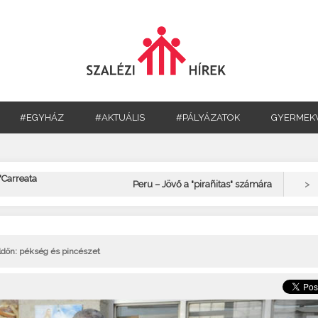
#EGYHÁZ
#AKTUÁLIS
#PÁLYÁZATOK
GYERMEK
 "Carreata
>
Peru – Jövő a "pirañitas" számára
öldön: pékség és pincészet