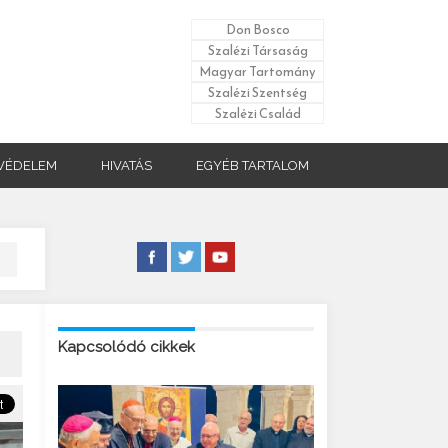
Don Bosco
Szalézi Társaság
Magyar Tartomány
Szalézi Szentség
Szalézi Család
VÉDELEM
HIVATÁS
EGYÉB TARTALOM
Kapcsolódó cikkek