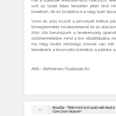
már a szaléziak érkezése előtt működött, aki
volt az Izrael teljes területén jelen lévő 
Izraelben, de ez továbbra is a négy ilyen típ
"2000 és 2010 között a pincészet kritikus pi
tömegtermelés növekedésével és az alacsony
2010 óta beruházunk a tevékenység újraind
szőlőtermelésbe, mind a bor előállításába, m
ma négy kiváló minőségű borunk van, két f
termékeink a limoncello krémlikőr, a pálinka, 
ANS – Bethlehem/Szaléziak.HU
Brazília - Több mint 200 autó vett részt a
<
Com Dom Boscón"