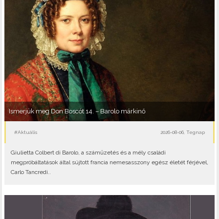
Ismerjük meg Don Boscót 14. – Barolo márkinő
#Aktuális
2026-08-06, Tegnap
Giulietta Colbert di Barolo, a száműzetés és a mély családi
megpróbáltatások által sújtott francia nemesasszony egész életét férjével,
Carlo Tancredi..