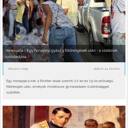
Venezuela – Egy hónapnyi gyász a földrengések után - a szaléziak
szolidaritása
#Szalézi világ
2026-07-24, Péntek
Egy hónappal a két, a Richter-skála szerinti 7,2-es és 7,5-ös erősségű
földrengés után, amelyek mindössze 39 másodperc különbséggel
sújtották..