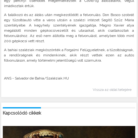
egy percnyi csenddel megemlékeztek a Covid-19 áldozatairól, végül
imádkoztak értük.
A találkozó és az áldás után megkezdődött a felvonulás. Don Bosco szobrát
egy tűzoltóautó vitte a város utcáin a szalézi intézet Segítő Szűz Mária
szentélyébe. A kegyhely szentélyének igazgatója, Magno Xavier atya
megáldott minden gépkocsivezetőt és utasaikat, akik csatlakoztak a
felvonuláshoz. Az eső nem állította meg a felvonulást, amelyben több mint
200 gépkocsi vett részt.
A bahiai szaléziak megköszönték a Forgalmi Felügyeletnek, a tűzoltóságnak,
a rendőrségnek és mindenkinek, akik részt vettek ezen az autós
fölvonuláson, amely történelmi jelentőségű volt számukra.
ANS - Salvador de Bahia/Szaléziak.HU
Vissza az oldal tetejére
Kapcsolódó cikkek