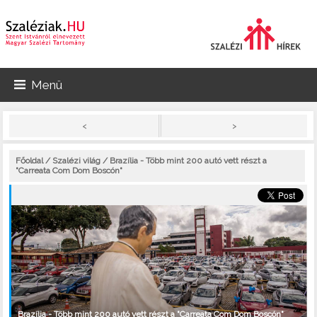
Menü
>
<
Főoldal
/
Szalézi világ
/ Brazília - Több mint 200 autó vett részt a
"Carreata Com Dom Boscón"
Brazília - Több mint 200 autó vett részt a "Carreata Com Dom Boscón"