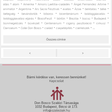
•
•
•
•
•
állás
álom
Amerika
Amoris Laetitia-családév
Ángel Fernández Artime
•
•
•
•
•
•
•
animátor
Argentína
Ars Sacra Fesztivál
avatás
Ázsia
beiktatás
béke
•
•
•
•
•
betegség
bevándorlók
bíboros
bicentenárium
boldoggáavatás
•
•
•
•
•
•
boldoggáavatási eljárás
BoscoFeszt
börtön
Brazília
búcsú
Budapest
•
•
•
•
•
bűnmegelőzés
bűvészet
Centenárium
cigány pasztoráció
cirkusz
•
•
•
•
• ...
Clarisseum
Colle Don Bosco
család
csapatépítés
cserkészek
Összes címke
>
<
Bármi kérdése van, keressen bennünket!
Kapcsolat
Don Bosco Szalézi Társasága
1032 Budapest, Bécsi út 173.
info@szaleziak.hu