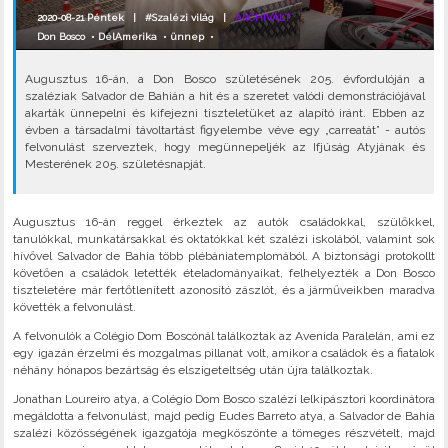
2020-08-21 Péntek |
#Szalézi világ
|
ARCHIVÁLT
Don Bosco
•
DélAmerika
•
ünnep
•
Augusztus 16-án, a Don Bosco születésének 205. évfordulóján a
szaléziak Salvador de Bahián a hit és a szeretet valódi demonstrációjával
akarták ünnepelni és kifejezni tiszteletüket az alapító iránt. Ebben az
évben a társadalmi távoltartást figyelembe véve egy „carreatát” - autós
felvonulást szerveztek, hogy megünnepeljék az Ifjúság Atyjának és
Mesterének 205. születésnapját.
Augusztus 16-án reggel érkeztek az autók családokkal, szülőkkel,
tanulókkal, munkatársakkal és oktatókkal két szalézi iskolából, valamint sok
hívővel Salvador de Bahia több plébániatemplomából. A biztonsági protokollt
követően a családok letették ételadományaikat, felhelyezték a Don Bosco
tiszteletére már fertőtlenített azonosító zászlót, és a járműveikben maradva
követték a felvonulást.
A felvonulók a Colégio Dom Boscónál találkoztak az Avenida Paralelán, ami ez
egy igazán érzelmi és mozgalmas pillanat volt, amikor a családok és a fiatalok
néhány hónapos bezártság és elszigeteltség után újra találkoztak.
Jonathan Loureiro atya, a Colégio Dom Bosco szalézi lelkipásztori koordinátora
megáldotta a felvonulást, majd pedig Eudes Barreto atya, a Salvador de Bahia
szalézi közösségének igazgatója megköszönte a tömeges részvételt, majd