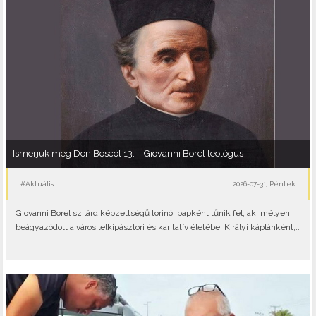
Ismerjük meg Don Boscót 13. – Giovanni Borel teológus
#Aktuális
2026-07-31, Péntek
Giovanni Borel szilárd képzettségű torinói papként tűnik fel, aki mélyen
beágyazódott a város lelkipásztori és karitatív életébe. Királyi káplánként,..