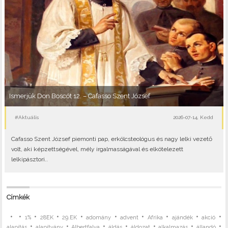
Ismerjük Don Boscót 12. – Cafasso Szent József
#Aktuális
2026-07-14, Kedd
Cafasso Szent József piemonti pap, erkölcsteológus és nagy lelki vezető
volt, aki képzettségével, mély irgalmasságával és elkötelezett
lelkipásztori..
Címkék
•
•
•
•
•
•
•
•
•
•
1%
28EK
29.EK
adomány
advent
Afrika
ajándék
akció
•
•
•
•
•
•
•
alapítás
alapítvány
Albertfalva
áldás
áldozat
alkalmazás
állandó