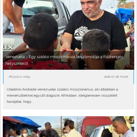
Venezuela – Egy szalézi misszionárius beszámolója a földrengés
helyszínéről
#Szalézi világ
2026-07-28, Kedd
Ubaldino Andrade venezuelai szalézi misszionárius, aki általában a
menekültekkel együtt dolgozik Afrikában, ideiglenesen visszatért
hazájába, hogy..