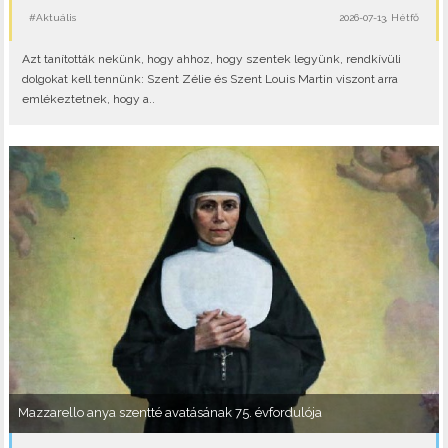
#Aktuális
2026-07-13, Hétfő
Azt tanították nekünk, hogy ahhoz, hogy szentek legyünk, rendkívüli
dolgokat kell tennünk: Szent Zélie és Szent Louis Martin viszont arra
emlékeztetnek, hogy a..
Mazzarello anya szentté avatásának 75. évfordulója