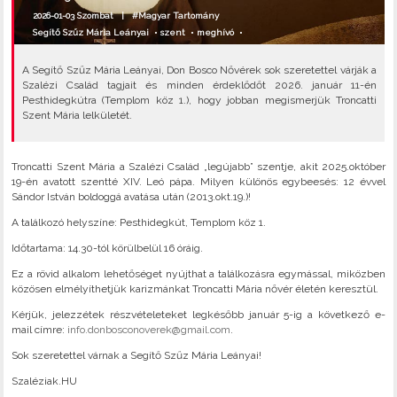
2026-01-03 Szombat |
#Magyar Tartomány
Segítő Szűz Mária Leányai
•
szent
•
meghívó
•
A Segítő Szűz Mária Leányai, Don Bosco Nővérek sok szeretettel várják a
Szalézi Család tagjait és minden érdeklődőt 2026. január 11-én
Pesthidegkútra (Templom köz 1.), hogy jobban megismerjük Troncatti
Szent Mária lelkületét.
Troncatti Szent Mária a Szalézi Család „legújabb” szentje, akit 2025.október
19-én avatott szentté XIV. Leó pápa. Milyen különös egybeesés: 12 évvel
Sándor István boldoggá avatása után (2013.okt.19.)!
A találkozó helyszíne: Pesthidegkút, Templom köz 1.
Időtartama: 14.30-tól körülbelül 16 óráig.
Ez a rövid alkalom lehetőséget nyújthat a találkozásra egymással, miközben
közösen elmélyíthetjük karizmánkat Troncatti Mária nővér életén keresztül.
Kérjük, jelezzétek részvételeteket legkésőbb január 5-ig a következő e-
mail címre:
info.donbosconoverek@gmail.com
.
Sok szeretettel várnak a Segítő Szűz Mária Leányai!
Szaléziak.HU