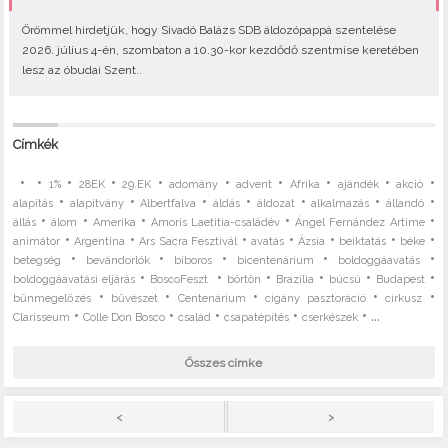
Örömmel hirdetjük, hogy Sivadó Balázs SDB áldozópappá szentelése
2026. július 4-én, szombaton a 10.30-kor kezdődő szentmise keretében
lesz az óbudai Szent..
Címkék
•
•
•
•
•
•
•
•
•
•
1%
28EK
29.EK
adomány
advent
Afrika
ajándék
akció
•
•
•
•
•
•
•
alapítás
alapítvány
Albertfalva
áldás
áldozat
alkalmazás
állandó
•
•
•
•
•
állás
álom
Amerika
Amoris Laetitia-családév
Ángel Fernández Artime
•
•
•
•
•
•
•
animátor
Argentína
Ars Sacra Fesztivál
avatás
Ázsia
beiktatás
béke
•
•
•
•
•
betegség
bevándorlók
bíboros
bicentenárium
boldoggáavatás
•
•
•
•
•
•
boldoggáavatási eljárás
BoscoFeszt
börtön
Brazília
búcsú
Budapest
•
•
•
•
•
bűnmegelőzés
bűvészet
Centenárium
cigány pasztoráció
cirkusz
•
•
•
•
• ...
Clarisseum
Colle Don Bosco
család
csapatépítés
cserkészek
Összes címke
>
<