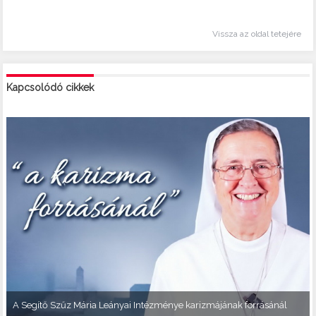
Vissza az oldal tetejére
Kapcsolódó cikkek
A Segítő Szűz Mária Leányai Intézménye karizmájának forrásánál