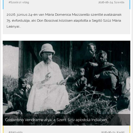
#Szalézi világ
2026-06-24, Szerda
2026. június 24-én van Mária Domenica Mazzarello szentté avatásának
75. évfordulója, aki Don Boscóval közösen alapította a Segítő Szűz Mária
Leányai..
Costantino Vendrame atya, a Szent Szív apostola Indiában
#Aktuális
2026-06-23, Kedd