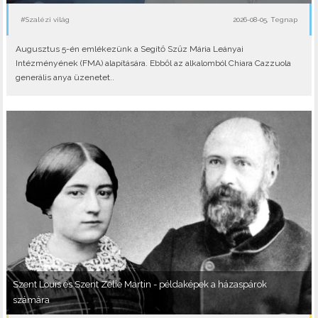
#Szalézi világ
2026-08-05, Tegnap
Augusztus 5-én emlékezünk a Segítő Szűz Mária Leányai
Intézményének (FMA) alapítására. Ebből az alkalomból Chiara Cazzuola
generális anya üzenetet..
Szent Louis és Szent Zélie Martin - példaképek a házaspárok
számára