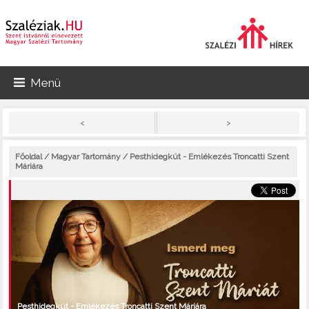
Menü
>
<
Főoldal
/
Magyar Tartomány
/ Pesthidegkút - Emlékezés Troncatti Szent
Máriára
Pesthidegkút - Emlékezés Troncatti Szent Máriára