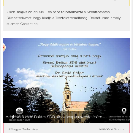
2026. május 22-én XIV. Leó pápa felhatalmazta a Szenttéavatási
Dikasztériumot, hogy kiadja a Tiszteletreméltósági Dekrétumot, amely
elismeri Costantino..
Meghívó Sivadó Balázs SDB áldozópappá szentelésére
#Magyar Tartomány
2026-06-10, Szerda