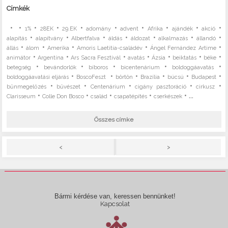
Címkék
•
•
•
•
•
•
•
•
•
•
1%
28EK
29.EK
adomány
advent
Afrika
ajándék
akció
•
•
•
•
•
•
•
alapítás
alapítvány
Albertfalva
áldás
áldozat
alkalmazás
állandó
•
•
•
•
•
állás
álom
Amerika
Amoris Laetitia-családév
Ángel Fernández Artime
•
•
•
•
•
•
•
animátor
Argentína
Ars Sacra Fesztivál
avatás
Ázsia
beiktatás
béke
•
•
•
•
•
betegség
bevándorlók
bíboros
bicentenárium
boldoggáavatás
•
•
•
•
•
•
boldoggáavatási eljárás
BoscoFeszt
börtön
Brazília
búcsú
Budapest
•
•
•
•
•
bűnmegelőzés
bűvészet
Centenárium
cigány pasztoráció
cirkusz
•
•
•
•
• ...
Clarisseum
Colle Don Bosco
család
csapatépítés
cserkészek
Összes címke
>
<
Bármi kérdése van, keressen bennünket!
Kapcsolat