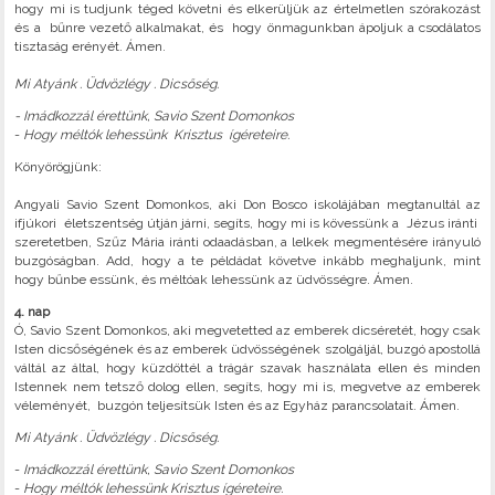
hogy mi is tudjunk téged követni és elkerüljük az értelmetlen szórakozást
és a bűnre vezető alkalmakat, és hogy önmagunkban ápoljuk a csodálatos
tisztaság erényét. Ámen.
Mi Atyánk . Üdvözlégy . Dicsőség.
- Imádkozzál érettünk, Savio Szent Domonkos
-
Hogy méltók lehessünk Krisztus ígéreteire.
Könyörögjünk:
Angyali Savio Szent Domonkos, aki Don Bosco iskolájában megtanultál az
ifjúkori életszentség útján járni, segíts, hogy mi is kövessünk a Jézus iránti
szeretetben, Szűz Mária iránti odaadásban, a lelkek megmentésére irányuló
buzgóságban. Add, hogy a te példádat követve inkább meghaljunk, mint
hogy bűnbe essünk, és méltóak lehessünk az üdvösségre. Ámen.
4. nap
Ó, Savio Szent Domonkos, aki megvetetted az emberek dicséretét, hogy csak
Isten dicsőségének és az emberek üdvösségének szolgáljál, buzgó apostollá
váltál az által, hogy küzdöttél a trágár szavak használata ellen és minden
Istennek nem tetsző dolog ellen, segíts, hogy mi is, megvetve az emberek
véleményét, buzgón teljesítsük Isten és az Egyház parancsolatait. Ámen.
Mi Atyánk . Üdvözlégy . Dicsőség.
-
Imádkozzál érettünk, Savio Szent Domonkos
-
Hogy méltók lehessünk Krisztus ígéreteire.