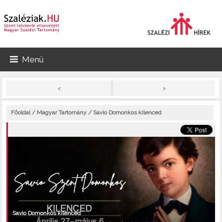
Menü
>
<
Főoldal
/
Magyar Tartomány
/ Savio Domonkos kilenced
Savio Domonkos kilenced