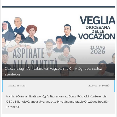
Olaszország – A hivatásokért végzett ima 63. világnapja szalézi
szentekkel
#Szalézi világ
2026-04-27, Hétfő
Április 26-án, a Hivatások 63. Világnapján az Olasz Püspöki Konferencia
(CEI) a Michele Gianola atya vezette Hivatáspasztoráció Országos Irodáján
keresztül..