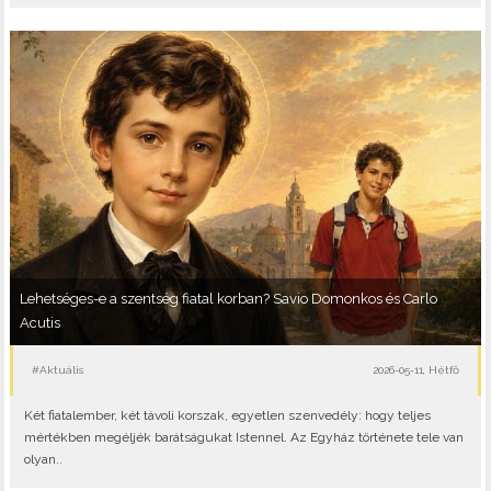
Lehetséges-e a szentség fiatal korban? Savio Domonkos és Carlo
Acutis
#Aktuális
2026-05-11, Hétfő
Két fiatalember, két távoli korszak, egyetlen szenvedély: hogy teljes
mértékben megéljék barátságukat Istennel. Az Egyház története tele van
olyan..