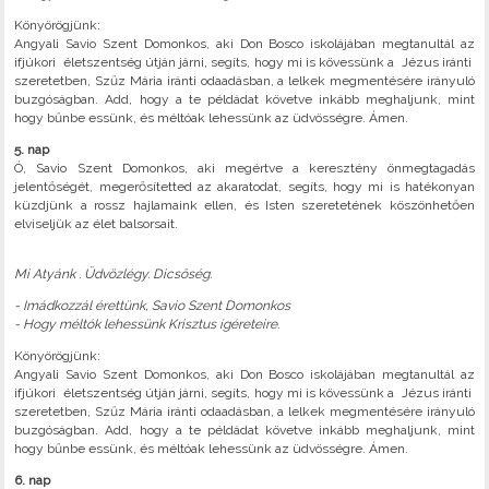
Könyörögjünk:
Angyali Savio Szent Domonkos, aki Don Bosco iskolájában megtanultál az
ifjúkori életszentség útján járni, segíts, hogy mi is kövessünk a Jézus iránti
szeretetben, Szűz Mária iránti odaadásban, a lelkek megmentésére irányuló
buzgóságban. Add, hogy a te példádat követve inkább meghaljunk, mint
hogy bűnbe essünk, és méltóak lehessünk az üdvösségre. Ámen.
5. nap
Ó, Savio Szent Domonkos, aki megértve a keresztény önmegtagadás
jelentőségét, megerősítetted az akaratodat, segíts, hogy mi is hatékonyan
küzdjünk a rossz hajlamaink ellen, és Isten szeretetének köszönhetően
elviseljük az élet balsorsait.
Mi Atyánk . Üdvözlégy. Dicsőség.
- Imádkozzál érettünk, Savio Szent Domonkos
- Hogy méltók lehessünk Krisztus ígéreteire.
Könyörögjünk:
Angyali Savio Szent Domonkos, aki Don Bosco iskolájában megtanultál az
ifjúkori életszentség útján járni, segíts, hogy mi is kövessünk a Jézus iránti
szeretetben, Szűz Mária iránti odaadásban, a lelkek megmentésére irányuló
buzgóságban. Add, hogy a te példádat követve inkább meghaljunk, mint
hogy bűnbe essünk, és méltóak lehessünk az üdvösségre. Ámen.
6. nap