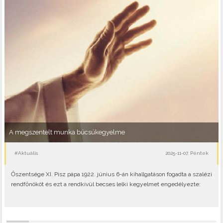
A megszentelt munka búcsúkegyelme
#Aktuális
2025-11-07, Péntek
Őszentsége XI. Pisz pápa 1922. június 6-án kihallgatáson fogadta a szalézi
rendfőnököt és ezt a rendkívül becses lelki kegyelmet engedélyezte: