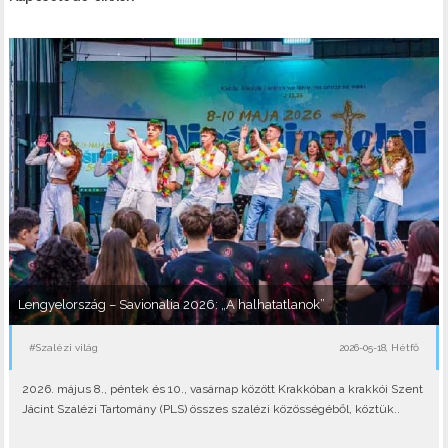
Lengyelország – Savionalia 2026: „A halhatatlanok”
#Szalézi világ
2026-05-18, Hétfő
2026. május 8., péntek és 10., vasárnap között Krakkóban a krakkói Szent
Jácint Szalézi Tartomány (PLS) összes szalézi közösségéből, köztük..