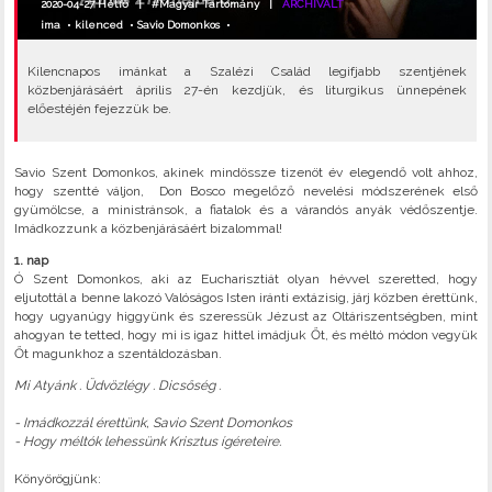
2020-04-27 Hétfő |
#Magyar Tartomány
|
ARCHIVÁLT
ima
•
kilenced
•
Savio Domonkos
•
Kilencnapos imánkat a Szalézi Család legifjabb szentjének
közbenjárásáért április 27-én kezdjük, és liturgikus ünnepének
előestéjén fejezzük be.
Savio Szent Domonkos, akinek mindössze tizenöt év elegendő volt ahhoz,
hogy szentté váljon, Don Bosco megelőző nevelési módszerének első
gyümölcse, a ministránsok, a fiatalok és a várandós anyák védőszentje.
Imádkozzunk a közbenjárásáért bizalommal!
1. nap
Ó Szent Domonkos, aki az Eucharisztiát olyan hévvel szeretted, hogy
eljutottál a benne lakozó Valóságos Isten iránti extázisig, járj közben érettünk,
hogy ugyanúgy higgyünk és szeressük Jézust az Oltáriszentségben, mint
ahogyan te tetted, hogy mi is igaz hittel imádjuk Őt, és méltó módon vegyük
Őt magunkhoz a szentáldozásban.
Mi Atyánk . Üdvözlégy . Dicsőség .
- Imádkozzál érettünk, Savio Szent Domonkos
- Hogy méltók lehessünk Krisztus ígéreteire.
Könyörögjünk: