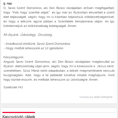
9.
nap
Ó, Savio Szent Domonkos, aki Don Bosco iskolájában erősen megfogadtad,
hogy "Kell, hogy szentté váljak" és így már az ifjúkorban elnyerted a szent
élet teljességét, segíts, hogy mi is kitartóan teljesítsük kötelezettségeinket,
és hogy a lelkünk egyre jobban a Szentlélek templomává váljon, és így
kiérdemeljük az örökkévalóság boldogságát. Ámen.
Mi Atyánk . Üdvözlégy . Dicsőség .
- Imádkozzál érettünk, Savio Szent Domonkos
- Hogy méltók lehessünk az Úr ígéreteire.
Könyörögjünk:
Angyali Savio Szent Domonkos, aki Don Bosco iskolájában megtanultál az
ifjúkori életszentség útján járni, segíts, hogy mi is kövessünk a Jézus iránti
szeretetben, Szűz Mária iránti odaadásban, a lelkek megmentésére irányuló
buzgóságban. Add, hogy a te példádat követve inkább meghaljunk, mint
hogy bűnbe essünk, és méltóak lehessünk az üdvösségre. Ámen.
Szaléziak.HU
Vissza az oldal tetejére
Kapcsolódó cikkek