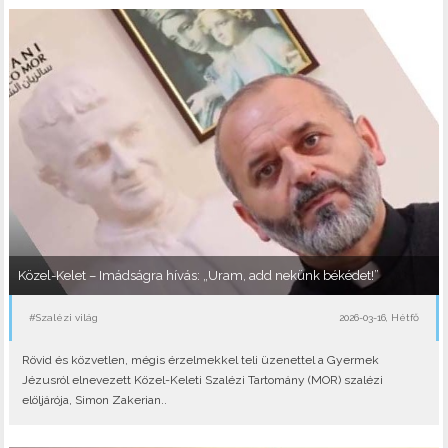
Közel-Kelet – Imádságra hívás: „Uram, add nekünk békédet!”
#Szalézi világ
2026-03-16, Hétfő
Rövid és közvetlen, mégis érzelmekkel teli üzenettel a Gyermek
Jézusról elnevezett Közel-Keleti Szalézi Tartomány (MOR) szalézi
elöljárója, Simon Zakerian..