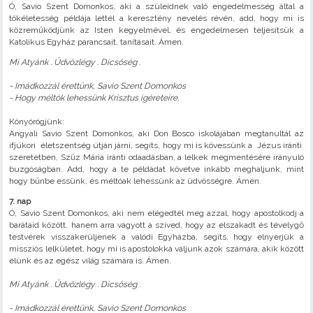
Ó, Savio Szent Domonkos, aki a szüleidnek való engedelmesség által a
tökéletesség példája lettél a keresztény nevelés révén, add, hogy mi is
közreműködjünk az Isten kegyelmével, és engedelmesen teljesítsük a
Katolikus Egyház parancsait, tanításait. Ámen.
Mi Atyánk . Üdvözlégy . Dicsőség .
- Imádkozzál érettünk, Savio Szent Domonkos
- Hogy méltók lehessünk Krisztus ígéreteire.
Könyörögjünk:
Angyali Savio Szent Domonkos, aki Don Bosco iskolájában megtanultál az
ifjúkori életszentség útján járni, segíts, hogy mi is kövessünk a Jézus iránti
szeretetben, Szűz Mária iránti odaadásban, a lelkek megmentésére irányuló
buzgóságban. Add, hogy a te példádat követve inkább meghaljunk, mint
hogy bűnbe essünk, és méltóak lehessünk az üdvösségre. Ámen.
7. nap
Ó, Savio Szent Domonkos, aki nem elégedtél meg azzal, hogy apostolkodj a
barátaid között, hanem arra vágyott a szíved, hogy az elszakadt és tévelygő
testvérek visszakerüljenek a valódi Egyházba, segíts, hogy elnyerjük a
missziós lelkületet, hogy mi is apostolokká váljunk azok számára, akik között
élünk és az egész világ számára is. Ámen.
Mi Atyánk . Üdvözlégy . Dicsőség .
- Imádkozzál érettünk, Savio Szent Domonkos