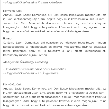
- Hogy méltók lehessünk Krisztus ígéreteire.
Könyörögjünk:
Angyali Savio Szent Domonkos, aki Don Bosco iskolájában megtanultál az
ifjúkori életszentség útján járni, segíts, hogy mi is kövessünk a Jézus iránti
szeretetben, Szűz Mária iránti odaadásban, a lelkek megmentésére irányuló
buzgóságban. Add, hogy a te példádat követve inkább meghaljunk, mint
hogy bűnbe essünk, és méltóak lehessünk az üdvösségre. Ámen.
8. nap
Ó, Savio Szent Domonkos, aki odaadóan és hősiesen teljesítetted minden
kötelességedet, a fáradhatatlan és imával megszentelt munka példájává
lettél, könyörögj, hogy mi is teljesítve a ránk bízott kötelességeket,
keresztény módon éljünk. Ámen.
Mi Atyának. Üdvözlégy. Dicsőség.
- Imádkozzál érettünk, Savio Szent Domonkos
- Hogy méltók lehessünk az Úr ígéreteire.
Könyörögjünk:
Angyali Savio Szent Domonkos, aki Don Bosco iskolájában megtanultál az
ifjúkori életszentség útján járni, segíts, hogy mi is kövessünk a Jézus iránti
szeretetben, Szűz Mária iránti odaadásban, a lelkek megmentésére irányuló
buzgóságban. Add, hogy a te példádat követve inkább meghaljunk, mint
hogy bűnbe essünk, és méltóak lehessünk az üdvösségre. Ámen.