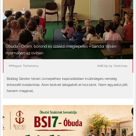
Óbuda - Öröm, bőrönd és szalézi meglepetés – Sándor István
nyomában az oviban
#Magyar Tartomány
2026-05-24, Vasárnap
Boldog Sándor István ünnepéhez kapcsolódóan különleges vendég
érkezett óvodánkba: Áron testvér látogatott el hozzánk. Nem egyedül jött,
hanem magával..