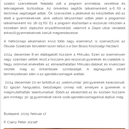
szalézi szerzetesek feladata volt a program animálása, vezetése és
lelkiségének biztosítása. Az önkéntes segítők (alkalmanként 5-6 fő) a
technikai segítséget adták. Ők szervezték a játékokat és készítettek elő az
ételt a gyermekeknek, akik változó létszámban voltak jelen a programon
(alkalmanként kb. 18-25 fő). Ez a program elsősorban a rászoruló (részben a
közelben lévő Jópásztor anyaotthonokból, valamint a Zápor utcai iskolából
érkező) gyermekeknek került megrendezésre.
A hétköznapi alkalmakon kívül több nagy eseményt is szerveztünk az
Óbudai Szaléziak területén (azon belül is a Don Bosco Közösségi Házban).
2024. december 8-án ellátogatott hozzánk a Mikulás. Ezen az eseményen
nagy számban vettek részt a hozzánk járó rászoruló gyerekek és családok is.
Nagy örömmel énekelték az elmaradhatatlan Mikulás-dalokat és kíváncsian
nézték meg az önkéntesek színdarabját. A legnagyobb sikert
természetesen idén is az ajándékcsomagok aratták.
2024. december 20-án tartottuk az „oratóriumba” járó gyerekek karácsonyát.
Ez igazán hangulatos, belsőséges ünnep volt, amelyen a gyerekek is
megmutathatták talentumaikat. Ebből az alkalomból az év közben hozzánk
járó mintegy 30-35 gyermeket névre szóló ajándékcsomagokkal leptük meg.
Budapest, 2025. február 17.
P. Csány Péter József