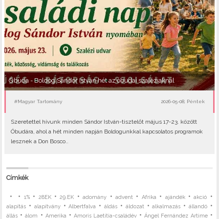
Óbuda - Boldog Sándor István hét az óbudai szaléziaknál
#Magyar Tartomány
2026-05-08, Péntek
Szeretettel hívunk minden Sándor István-tisztelőt május 17-23. között
Óbudára, ahol a hét minden napján Boldogunkkal kapcsolatos programok
lesznek a Don Bosco..
Címkék
•
•
•
•
•
•
•
•
•
•
1%
28EK
29.EK
adomány
advent
Afrika
ajándék
akció
•
•
•
•
•
•
•
alapítás
alapítvány
Albertfalva
áldás
áldozat
alkalmazás
állandó
•
•
•
•
•
állás
álom
Amerika
Amoris Laetitia-családév
Ángel Fernández Artime