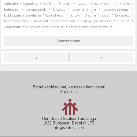
•
•
•
•
•
•
•
animátor
Argentína
Ars Sacra Fesztivál
avatás
Ázsia
beiktatás
béke
•
•
•
•
•
betegség
bevándorlók
bíboros
bicentenárium
boldoggáavatás
•
•
•
•
•
•
boldoggáavatási eljárás
BoscoFeszt
börtön
Brazília
búcsú
Budapest
•
•
•
•
•
bűnmegelőzés
bűvészet
Centenárium
cigány pasztoráció
cirkusz
•
•
•
•
• ...
Clarisseum
Colle Don Bosco
család
csapatépítés
cserkészek
Összes címke
>
<
Bármi kérdése van, keressen bennünket!
Kapcsolat
Don Bosco Szalézi Társasága
1032 Budapest, Bécsi út 173.
info@szaleziak.hu