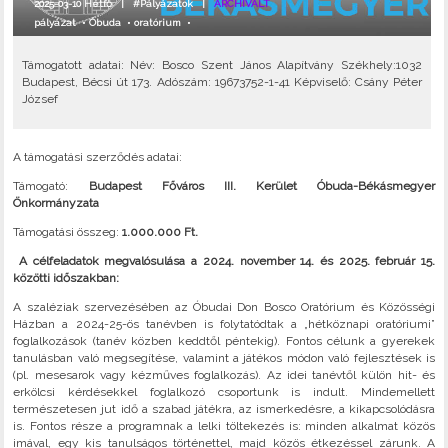
2025-03-10 Hétfő |
#Pályázatok
|
ARCHIVÁLT
pályázat
•
Óbuda
•
oratórium
•
Támogatott adatai: Név: Bosco Szent János Alapítvány Székhely:1032
Budapest, Bécsi út 173. Adószám: 19673752-1-41 Képviselő: Csány Péter
József
A támogatási szerződés adatai:
Támogató:
Budapest Főváros III. Kerület Óbuda-Békásmegyer
Önkormányzata
Támogatási összeg:
1.000.000 Ft.
A célfeladatok megvalósulása a 2024. november 14. és 2025. február 15.
közötti időszakban:
A szaléziak szervezésében az Óbudai Don Bosco Oratórium és Közösségi
Házban a 2024-25-ös tanévben is folytatódtak a „hétköznapi oratóriumi”
foglalkozások (tanév közben keddtől péntekig). Fontos célunk a gyerekek
tanulásban való megsegítése, valamint a játékos módon való fejlesztések is
(pl. mesesarok vagy kézműves foglalkozás). Az idei tanévtől külön hit- és
erkölcsi kérdésekkel foglalkozó csoportunk is indult. Mindemellett
természetesen jut idő a szabad játékra, az ismerkedésre, a kikapcsolódásra
is. Fontos része a programnak a lelki töltekezés is: minden alkalmat közös
imával, egy kis tanulságos történettel, majd közös étkezéssel zárunk. A