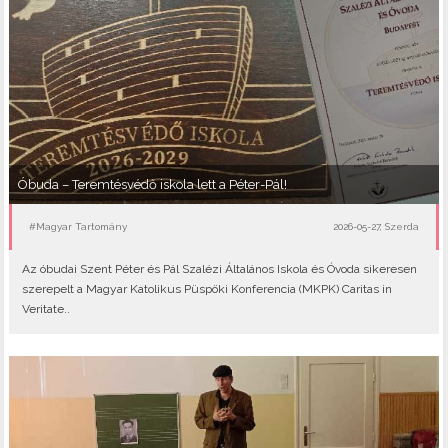
Óbuda – Teremtésvédő iskola lett a Péter-Pál!
#Magyar Tartomány
2026-05-27, Szerda
Az óbudai Szent Péter és Pál Szalézi Általános Iskola és Óvoda sikeresen
szerepelt a Magyar Katolikus Püspöki Konferencia (MKPK) Caritas in
Veritate..