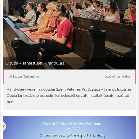
Óbuda – Tantestületi kirándulás
#Magyar Tartomány
2026-06-29, Hétfő
Az iskolaév végén az óbudai Szent Péter és Pál Szalézi Általános Iskola és
Óvoda tantestülete és technikai dolgozói együtt indultak útnak - ezúttal
nem..