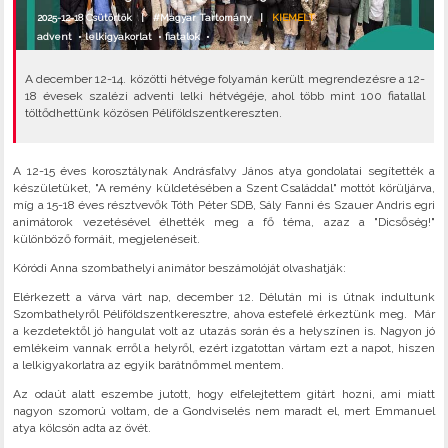
2025-12-18 Csütörtök |
#Magyar Tartomány
|
KIEMELT
advent
•
lelkigyakorlat
•
fiatalok
•
A december 12-14. közötti hétvége folyamán került megrendezésre a 12-
18 évesek szalézi adventi lelki hétvégéje, ahol több mint 100 fiatallal
töltődhettünk közösen Péliföldszentkereszten.
A 12-15 éves korosztálynak Andrásfalvy János atya gondolatai segítették a
készületüket, "A remény küldetésében a Szent Családdal" mottót körüljárva,
míg a 15-18 éves résztvevők Tóth Péter SDB, Sály Fanni és Szauer Andris egri
animátorok vezetésével élhették meg a fő téma, azaz a "Dicsőség!"
különböző formáit, megjelenéseit.
Kóródi Anna szombathelyi animátor beszámolóját olvashatják:
Elérkezett a várva várt nap, december 12. Délután mi is útnak indultunk
Szombathelyről Péliföldszentkeresztre, ahova estefelé érkeztünk meg. Már
a kezdetektől jó hangulat volt az utazás során és a helyszínen is. Nagyon jó
emlékeim vannak erről a helyről, ezért izgatottan vártam ezt a napot, hiszen
a lelkigyakorlatra az egyik barátnőmmel mentem.
Az odaút alatt eszembe jutott, hogy elfelejtettem gitárt hozni, ami miatt
nagyon szomorú voltam, de a Gondviselés nem maradt el, mert Emmanuel
atya kölcsön adta az övét.