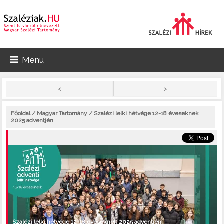
Menü
>
<
Főoldal
/
Magyar Tartomány
/ Szalézi lelki hétvége 12-18 éveseknek
2025 adventjén
Szalézi lelki hétvége 12-18 éveseknek 2025 adventjén