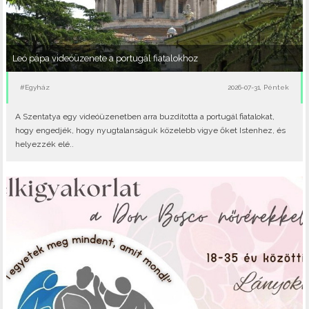
Leó pápa videóüzenete a portugál fiatalokhoz
#Egyház
2026-07-31, Péntek
A Szentatya egy videóüzenetben arra buzdította a portugál fiatalokat,
hogy engedjék, hogy nyugtalanságuk közelebb vigye őket Istenhez, és
helyezzék elé..