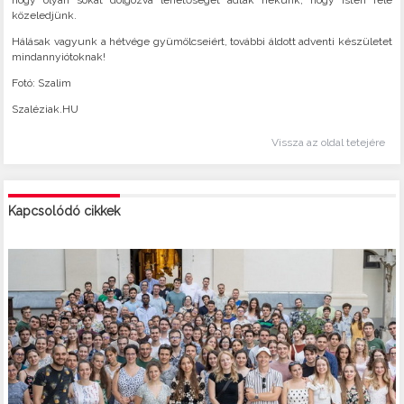
hogy olyan sokat dolgozva lehetőséget adtak nekünk, hogy Isten felé
közeledjünk.
Hálásak vagyunk a hétvége gyümölcseiért, további áldott adventi készületet
mindannyiótoknak!
Fotó: Szalim
Szaléziak.HU
Vissza az oldal tetejére
Kapcsolódó cikkek