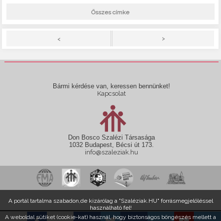
Összes címke
>
<
Bármi kérdése van, keressen bennünket!
Kapcsolat
Don Bosco Szalézi Társasága
1032 Budapest, Bécsi út 173.
info@szaleziak.hu
A portál tartalma szabadon,de kizárólag a "Szaléziak.HU" forrásmegjelöléssel
használható fel!
A weboldal sütiket (cookie-kat) használ, hogy biztonságos böngészés mellett a