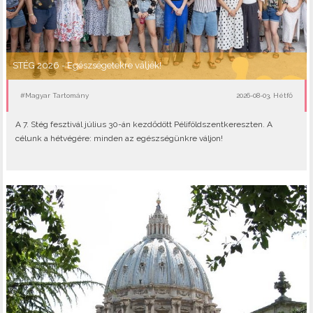
STÉG 2026 - Egészségetekre váljék!
#Magyar Tartomány
2026-08-03, Hétfő
A 7. Stég fesztivál július 30-án kezdődött Péliföldszentkereszten. A
célunk a hétvégére: minden az egészségünkre váljon!