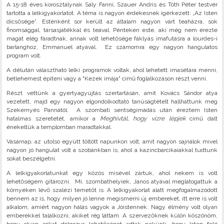
A 15-18 éves korosztálynak Sály Fanni, Szauer Andris és Tóth Péter testvér
tartotta a lelkigyakorlatot. A téma is nagyon érdekesnek ígérkezett: „Az Isten
dicsősége”. Esténként sor került az általam nagyon várt teaházra, sok
finomsággal, társasjátékkal és teával. Pénteken este, aki még nem érezte
magát elég fáradtnak, annak volt lehetősége fáklyás imafutásra a lourdes-i
barlanghoz, Emmanuel atyával. Ez számomra egy nagyon hangulatos
program volt.
A délután választható lelki programok voltak, ahol lehetett imasétára menni,
betlehemest építeni vagy a "Kezek imája" című foglalkozáson részt venni.
Részt vettünk a gyertyagyújtás szertartásán, amit Kovács Sándor atya
vezetett, majd egy nagyon elgondolkodtató tanúságtételt hallhattunk meg
Szekernyés Pannától. A szombati sentségimádás után éreztem Isten
hatalmas szeretetét, amikor a
Meghívtál, hogy vízre lépjek
című dalt
énekeltük a templomban maradtakkal.
Vasárnap, az utolsó együtt töltött napunkon volt, amit nagyon sajnálok mivel
nagyon jó hangulat volt a szobánkban is, ahol a kazincbarcikaiakkal tudtunk
sokat beszélgetni.
A lelkigyakorlatunkat egy közös misével zártuk, ahol nekem is volt
lehetőségem gitározni. Mi, szombathelyiek, János atyával meglátogattuk a
környéken lévő szalézi temetőt is. A lelkigyakorlat alatt megfogalmazódott
bennem az is, hogy milyen jó lenne megismerni új embereket, itt erre is volt
alkalom, amiért nagyon hálás vagyok a Jóistennek. Nagy élmény volt olyan
emberekkel találkozni, akiket rég láttam. A szervezőknek külön köszönöm,