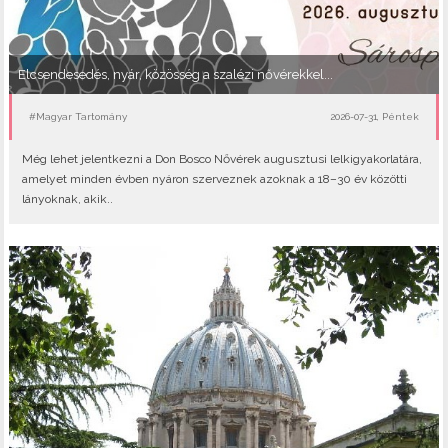
Elcsendesedés, nyár, közösség a szalézi nővérekkel...
#Magyar Tartomány
2026-07-31, Péntek
Még lehet jelentkezni a Don Bosco Nővérek augusztusi lelkigyakorlatára,
amelyet minden évben nyáron szerveznek azoknak a 18–30 év közötti
lányoknak, akik..