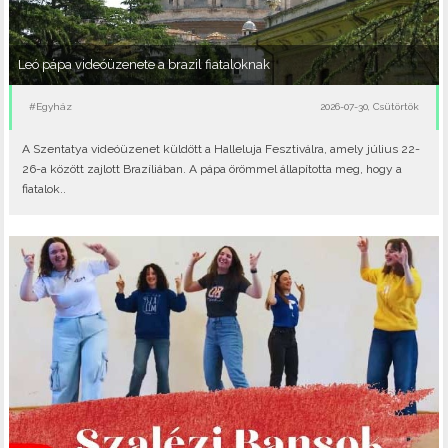
Leó pápa videóüzenete a brazil fiataloknak
#Egyház
2026-07-30, Csütörtök
A Szentatya videóüzenet küldött a Halleluja Fesztiválra, amely július 22-
26-a között zajlott Brazíliában. A pápa örömmel állapította meg, hogy a
fiatalok..