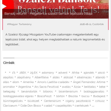
Bansolj velünk! - Megjelent a szalézi bansok lejátszási listája
#Magyar Tartomány
2026-06-11, Csütörtök
A Szalézi Ifjúsági Mozgalom YouTube csatornáján megjelentetett egy
lejátszási listát, ahol egy helyen megtalálhatóak a nálunk legismertebb és
legtöbbet..
Címkék
•
•
•
•
•
•
•
•
•
•
1%
28EK
29.EK
adomány
advent
Afrika
ajándék
akció
•
•
•
•
•
•
•
alapítás
alapítvány
Albertfalva
áldás
áldozat
alkalmazás
állandó
•
•
•
•
•
állás
álom
Amerika
Amoris Laetitia-családév
Ángel Fernández Artime
•
•
•
•
•
•
•
animátor
Argentína
Ars Sacra Fesztivál
avatás
Ázsia
beiktatás
béke
•
•
•
•
•
betegség
bevándorlók
bíboros
bicentenárium
boldoggáavatás
•
•
•
•
•
•
boldoggáavatási eljárás
BoscoFeszt
börtön
Brazília
búcsú
Budapest
•
•
•
•
•
bűnmegelőzés
bűvészet
Centenárium
cigány pasztoráció
cirkusz
•
•
•
•
• ...
Clarisseum
Colle Don Bosco
család
csapatépítés
cserkészek