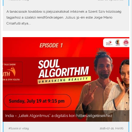
A tanácsosok továbbra is jóéjszakátokat intéznek a Szent Szív közösség
tagjaihoz a szalézi rendfőnökségen. Július 31-én este Jorge Mario
Crisafulli atya,..
India – „Lélek Algoritmus” a digitális kori hitbeszélgetésekhez
#Szalézi világ
2026-07-20, Hétfő