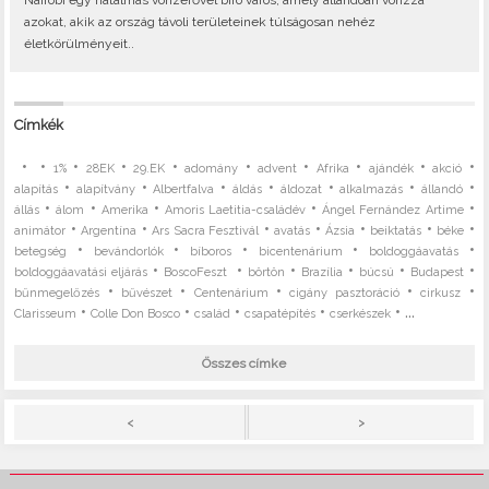
azokat, akik az ország távoli területeinek túlságosan nehéz
életkörülményeit..
Címkék
•
•
•
•
•
•
•
•
•
•
1%
28EK
29.EK
adomány
advent
Afrika
ajándék
akció
•
•
•
•
•
•
•
alapítás
alapítvány
Albertfalva
áldás
áldozat
alkalmazás
állandó
•
•
•
•
•
állás
álom
Amerika
Amoris Laetitia-családév
Ángel Fernández Artime
•
•
•
•
•
•
•
animátor
Argentína
Ars Sacra Fesztivál
avatás
Ázsia
beiktatás
béke
•
•
•
•
•
betegség
bevándorlók
bíboros
bicentenárium
boldoggáavatás
•
•
•
•
•
•
boldoggáavatási eljárás
BoscoFeszt
börtön
Brazília
búcsú
Budapest
•
•
•
•
•
bűnmegelőzés
bűvészet
Centenárium
cigány pasztoráció
cirkusz
•
•
•
•
• ...
Clarisseum
Colle Don Bosco
család
csapatépítés
cserkészek
Összes címke
>
<