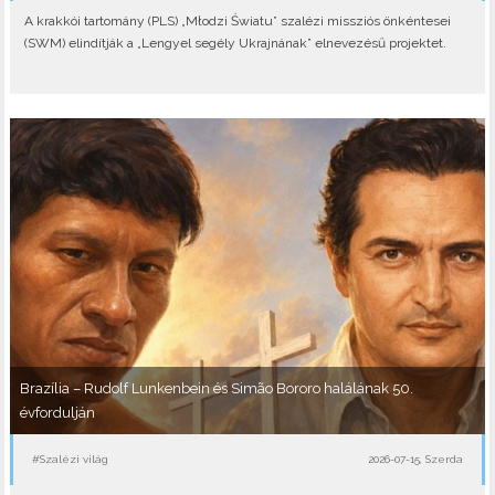
A krakkói tartomány (PLS) „Młodzi Światu” szalézi missziós önkéntesei
(SWM) elindítják a „Lengyel segély Ukrajnának” elnevezésű projektet.
Brazília – Rudolf Lunkenbein és Simão Bororo halálának 50.
évfordulján
#Szalézi világ
2026-07-15, Szerda