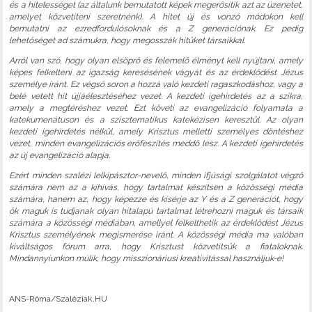
és a hitelességet (az általunk bemutatott képek megerősítik azt az üzenetet,
amelyet közvetíteni szeretnénk). A hitet új és vonzó módokon kell
bemutatni az ezredfordulósoknak és a Z generációnak. Ez pedig
lehetőséget ad számukra, hogy megosszák hitüket társaikkal.
Arról van szó, hogy olyan elsöprő és felemelő élményt kell nyújtani, amely
képes felkelteni az igazság keresésének vágyát és az érdeklődést Jézus
személye iránt. Ez végső soron a hozzá való kezdeti ragaszkodáshoz, vagy a
belé vetett hit újjáélesztéséhez vezet. A kezdeti igehirdetés az a szikra,
amely a megtéréshez vezet. Ezt követi az evangelizáció folyamata a
katekumenátuson és a szisztematikus katekézisen keresztül. Az olyan
kezdeti igehirdetés nélkül, amely Krisztus melletti személyes döntéshez
vezet, minden evangelizációs erőfeszítés meddő lesz. A kezdeti igehirdetés
az új evangelizáció alapja.
Ezért minden szalézi lelkipásztor-nevelő, minden ifjúsági szolgálatot végző
számára nem az a kihívás, hogy tartalmat készítsen a közösségi média
számára, hanem az, hogy képezze és kísérje az Y és a Z generációt, hogy
ők maguk is tudjanak olyan hitalapú tartalmat létrehozni maguk és társaik
számára a közösségi médiában, amellyel felkelthetik az érdeklődést Jézus
Krisztus személyének megismerése iránt. A közösségi média ma valóban
kiváltságos fórum arra, hogy Krisztust közvetítsük a fiataloknak.
Mindannyiunkon múlik, hogy misszionáriusi kreativitással használjuk-e!
ANS-Róma/Szaléziak.HU