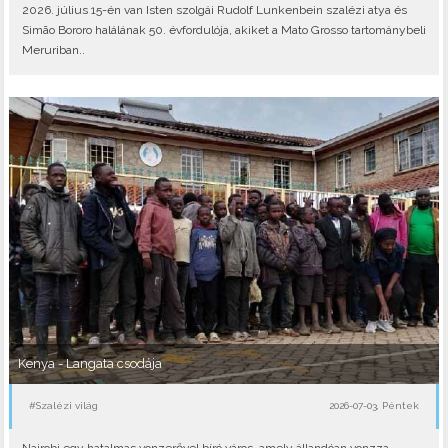
2026. július 15-én van Isten szolgái Rudolf Lunkenbein szalézi atya és
Simão Bororo halálának 50. évfordulója, akiket a Mato Grosso tartománybeli
Meruriban..
Kenya - Langata csodája
#Szalézi világ
2026-07-03, Péntek
Nairobi egy hatalmas vonzerővel bíró város, amely állandóan vonzza