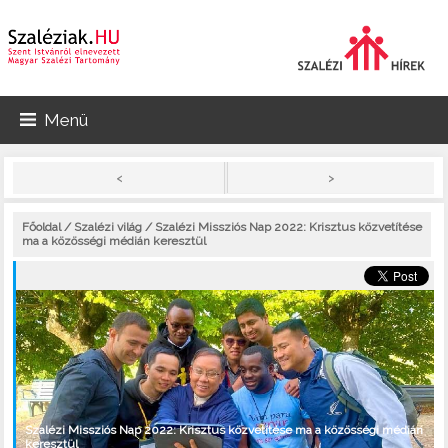
Menü
>
<
Főoldal
/
Szalézi világ
/ Szalézi Missziós Nap 2022: Krisztus közvetítése
ma a közösségi médián keresztül
Szalézi Missziós Nap 2022: Krisztus közvetítése ma a közösségi médián
keresztül