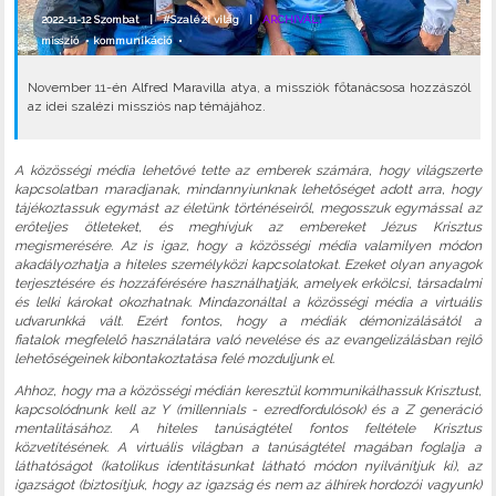
2022-11-12 Szombat |
#Szalézi világ
|
ARCHIVÁLT
misszió
•
kommunikáció
•
November 11-én Alfred Maravilla atya, a missziók főtanácsosa hozzászól
az idei szalézi missziós nap témájához.
A közösségi média lehetővé tette az emberek számára, hogy világszerte
kapcsolatban maradjanak, mindannyiunknak lehetőséget adott arra, hogy
tájékoztassuk egymást az életünk történéseiről, megosszuk egymással az
erőteljes ötleteket, és meghívjuk az embereket Jézus Krisztus
megismerésére. Az is igaz, hogy a közösségi média valamilyen módon
akadályozhatja a hiteles személyközi kapcsolatokat. Ezeket olyan anyagok
terjesztésére és hozzáférésére használhatják, amelyek erkölcsi, társadalmi
és lelki károkat okozhatnak. Mindazonáltal a közösségi média a virtuális
udvarunkká vált. Ezért fontos, hogy a médiák démonizálásától a
fiatalok megfelelő használatára való nevelése és az evangelizálásban rejlő
lehetőségeinek kibontakoztatása felé mozduljunk el.
Ahhoz, hogy ma a közösségi médián keresztül kommunikálhassuk Krisztust,
kapcsolódnunk kell az Y (millennials - ezredfordulósok) és a Z generáció
mentalitásához. A hiteles tanúságtétel fontos feltétele Krisztus
közvetítésének. A virtuális világban a tanúságtétel magában foglalja a
láthatóságot (katolikus identitásunkat látható módon nyilvánítjuk ki), az
igazságot (biztosítjuk, hogy az igazság és nem az álhírek hordozói vagyunk)