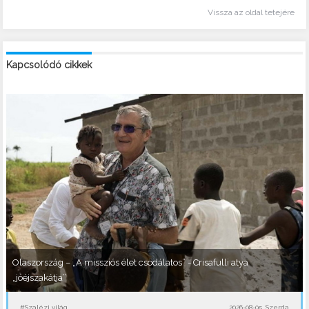
Vissza az oldal tetejére
Kapcsolódó cikkek
Olaszország – „A missziós élet csodálatos” - Crisafulli atya
„jóéjszakátja”
#Szalézi világ
2026-08-05, Szerda