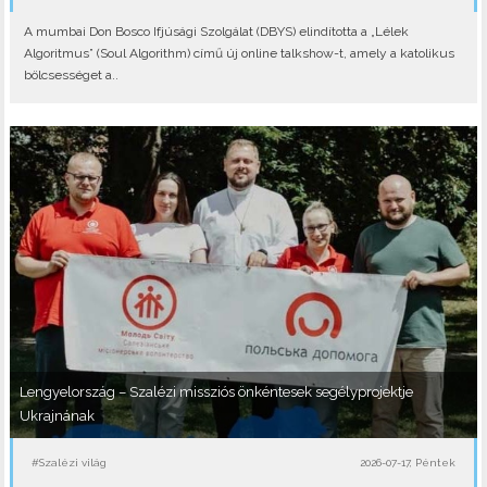
A mumbai Don Bosco Ifjúsági Szolgálat (DBYS) elindította a „Lélek
Algoritmus” (Soul Algorithm) című új online talkshow-t, amely a katolikus
bölcsességet a..
Lengyelország – Szalézi missziós önkéntesek segélyprojektje
Ukrajnának
#Szalézi világ
2026-07-17, Péntek