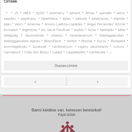
Címkék
•
•
•
•
•
•
•
•
•
•
1%
28EK
29.EK
adomány
advent
Afrika
ajándék
akció
•
•
•
•
•
•
•
alapítás
alapítvány
Albertfalva
áldás
áldozat
alkalmazás
állandó
•
•
•
•
•
állás
álom
Amerika
Amoris Laetitia-családév
Ángel Fernández Artime
•
•
•
•
•
•
•
animátor
Argentína
Ars Sacra Fesztivál
avatás
Ázsia
beiktatás
béke
•
•
•
•
•
betegség
bevándorlók
bíboros
bicentenárium
boldoggáavatás
•
•
•
•
•
•
boldoggáavatási eljárás
BoscoFeszt
börtön
Brazília
búcsú
Budapest
•
•
•
•
•
bűnmegelőzés
bűvészet
Centenárium
cigány pasztoráció
cirkusz
•
•
•
•
• ...
Clarisseum
Colle Don Bosco
család
csapatépítés
cserkészek
Összes címke
>
<
Bármi kérdése van, keressen bennünket!
Kapcsolat