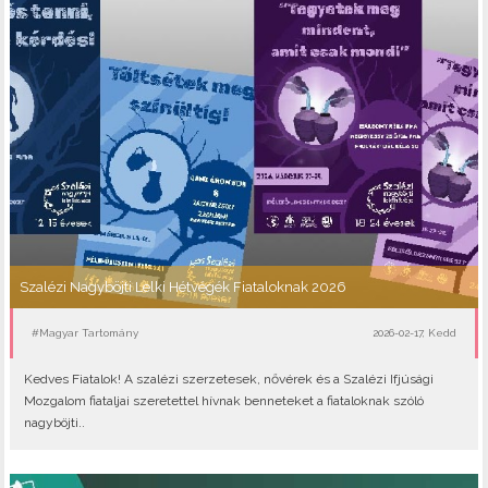
Szalézi Nagyböjti Lelki Hétvégék Fiataloknak 2026
#Magyar Tartomány
2026-02-17, Kedd
Kedves Fiatalok! A szalézi szerzetesek, nővérek és a Szalézi Ifjúsági
Mozgalom fiataljai szeretettel hívnak benneteket a fiataloknak szóló
nagyböjti..