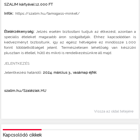
SZALIM kártyával 12.000 FT
Infók:
https://szalim.hu/tamogass-minket/
Ételérzékenység:
Jelzés esetén biztosítani tudjuk az étkezést, azonban a
speciális ételeket magasabb áron szolgáltatják. Ehhez kapcsolódóan is
kedvezményt biztosítunk, így az egész hétvégére ez mindössze 1.000
forint többletköltséget jelent. Természetesen lehetőség van készülni
pluszban is étellel, hűtő és mikró is rendelkezésünkre áll majd.
JELENTKEZÉS
Jelentkezési határidő:
2024. március 3., vasárnap éjfél
szalim.hu/Szaléziak.HU
Vissza az oldal tetejére
Kapcsolódó cikkek