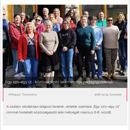
Egy szív-egy út - közösségépítő lelki hétvége pedagógusoknak
#Magyar Tartomány
2026-03-14, Szombat
A szalézi iskolákban dolgozó tanárok, oktatók számára „Egy szív-egy út”
címmel hirdetett közösségépítő lelki hétvégét március 6-8. között..