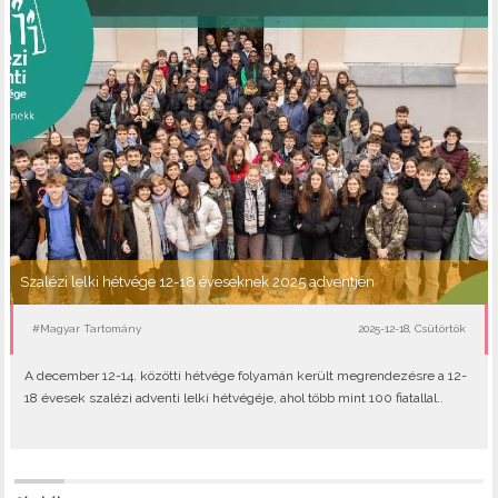
Szalézi lelki hétvége 12-18 éveseknek 2025 adventjén
#Magyar Tartomány
2025-12-18, Csütörtök
A december 12-14. közötti hétvége folyamán került megrendezésre a 12-
18 évesek szalézi adventi lelki hétvégéje, ahol több mint 100 fiatallal..