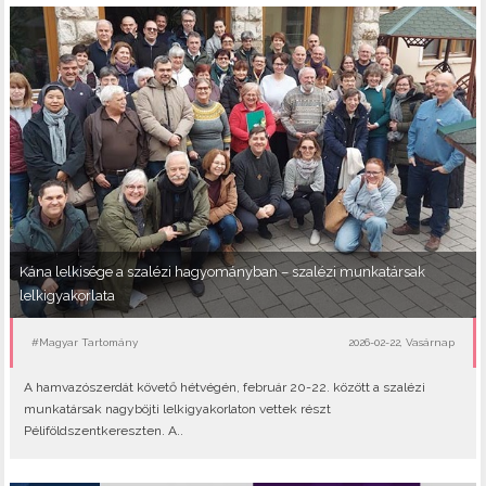
Kána lelkisége a szalézi hagyományban – szalézi munkatársak
lelkigyakorlata
#Magyar Tartomány
2026-02-22, Vasárnap
A hamvazószerdát követő hétvégén, február 20-22. között a szalézi
munkatársak nagyböjti lelkigyakorlaton vettek részt
Péliföldszentkereszten. A..