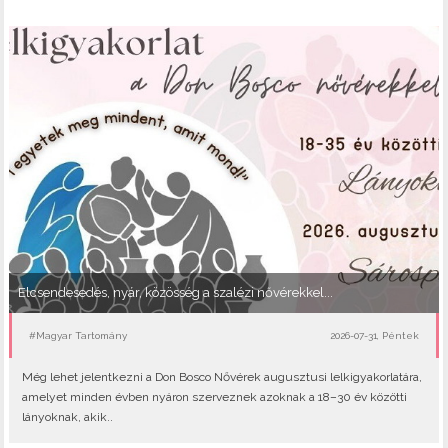
Elcsendesedés, nyár, közösség a szalézi nővérekkel...
#Magyar Tartomány
2026-07-31, Péntek
Még lehet jelentkezni a Don Bosco Nővérek augusztusi lelkigyakorlatára,
amelyet minden évben nyáron szerveznek azoknak a 18–30 év közötti
lányoknak, akik..