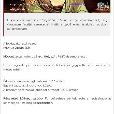
2024-02-22 Csütörtök |
#Magyar Tartomány
|
ARCHIVÁLT
lelkigyakorlat
•
A Don Bosco Szaléziak, a Segítő Szűz Mária Leányai és a Szalézi Ifjúsági
Mozgalom fiataljai szeretettel hívják a 15-18 éves fiatalokat nagyböjti
lelkigyakorlatra!
A lelkigyakorlatot vezeti:
Márkus Zoltán SDB
Időpont:
2024. március 8-10.
Helyszín:
Péliföldszentkereszt
Hozz magaddal péntek esti vacsorát, hálózsákot, jegyzetfüzetet, íróeszközt,
meleg ruhát!
Érkezés pénteken legkorábban 18.00 órától
Egyéni vacsora: 18.00-19.00 között
A program vasárnap az ebéddel ér véget, kb. 14 órakor.
Részvételi költség:
15.000 Ft
(befizetése péntek este a regisztrációnál
lehetséges kizárólag
készpénzben
)