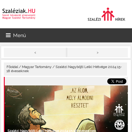
Menü
>
<
Főoldal
/
Magyar Tartomány
/ Szalézi Nagyböjti Lelki Hétvége 2024 15-
18 éveseknek
Szalézi Nagyböjti Lelki Hétvége 2024 15-18 éveseknek