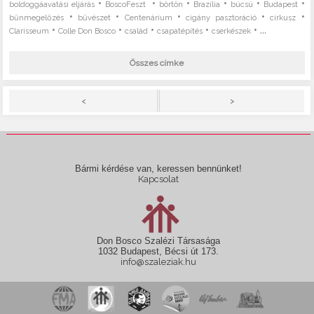
•
•
•
•
•
•
boldoggáavatási eljárás
BoscoFeszt
börtön
Brazília
búcsú
Budapest
•
•
•
•
•
bűnmegelőzés
bűvészet
Centenárium
cigány pasztoráció
cirkusz
•
•
•
•
• ...
Clarisseum
Colle Don Bosco
család
csapatépítés
cserkészek
Összes címke
>
<
Bármi kérdése van, keressen bennünket!
Kapcsolat
Don Bosco Szalézi Társasága
1032 Budapest, Bécsi út 173.
info@szaleziak.hu