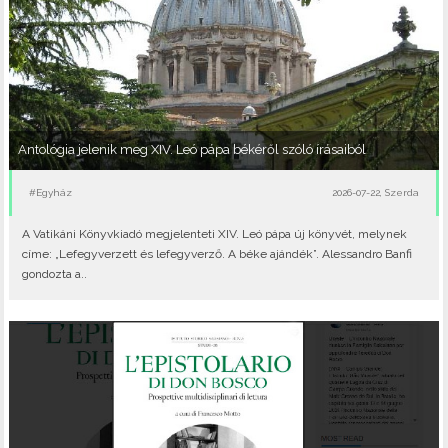
Antológia jelenik meg XIV. Leó pápa békéről szóló írásaiból
#Egyház
2026-07-22, Szerda
A Vatikáni Könyvkiadó megjelenteti XIV. Leó pápa új könyvét, melynek
címe: „Lefegyverzett és lefegyverző. A béke ajándék”. Alessandro Banfi
gondozta a..