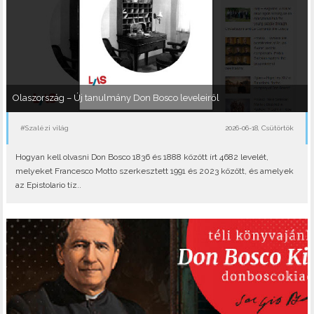
Olaszország – Új tanulmány Don Bosco leveleiről
#Szalézi világ
2026-06-18, Csütörtök
Hogyan kell olvasni Don Bosco 1836 és 1888 között írt 4682 levelét,
melyeket Francesco Motto szerkesztett 1991 és 2023 között, és amelyek
az Epistolario tíz..