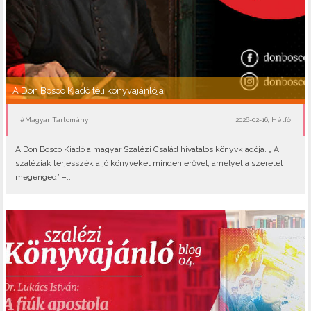
A Don Bosco Kiadó téli könyvajánlója
#Magyar Tartomány
2026-02-16, Hétfő
A Don Bosco Kiadó a magyar Szalézi Család hivatalos könyvkiadója. „ A
szaléziak terjesszék a jó könyveket minden erővel, amelyet a szeretet
megenged” –..