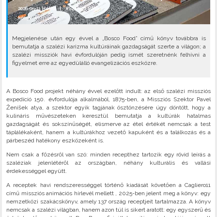
2026-05-11 Hétfő |
#Szalézi világ
könyv
•
Megjelenése után egy évvel a „Bosco Food” című könyv továbbra is
bemutatja a szalézi karizma kultúráinak gazdagságát szerte a világon; a
szalézi missziók havi évfordulóján pedig ismét szeretnénk felhívni a
figyelmet erre az egyedülálló evangelizációs eszközre.
A Bosco Food projekt néhány évvel ezelőtt indult: az első szalézi missziós
expedíció 150. évfordulója alkalmából, 1875-ben, a Missziós Szektor Pavel
Ženíšek atya, a szektor egyik tagjának ösztönzésére úgy döntött, hogy a
kulináris művészeteken keresztül bemutatja a kultúrák hatalmas
gazdagságát és sokszínűségét, elismerve az étel értékét nemcsak a test
táplálékaként, hanem a kultúrákhoz vezető kapuként és a találkozás és a
párbeszéd hatékony eszközeként is.
Nem csak a főzésről van szó: minden recepthez tartozik egy rövid leírás a
szaléziak jelenlétéről az országban, néhány kulturális és vallási
érdekességgel együtt.
A receptek havi rendszerességgel történő kiadását követően a Cagliero11
című missziós animációs hírlevél mellett , 2025-ben jelent meg a könyv: egy
nemzetközi szakácskönyv, amely 137 ország receptjeit tartalmazza. A könyv
nemcsak a szalézi világban, hanem azon túl is sikert aratott: egy egyszerű és