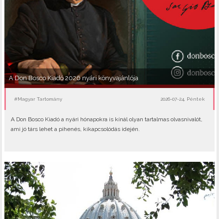
A Don Bosco Kiadó 2026 nyári könyvajánlója
#Magyar Tartomány
2026-07-24, Péntek
A Don Bosco Kiadó a nyári hónapokra is kínál olyan tartalmas olvasnivalót,
ami jó társ lehet a pihenés, kikapcsolódás idején.