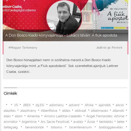
A Don Bosco Kiadó könyvajánlója – Lukács István: A fiúk apostola
#Magyar Tartomány
2026-01-30, Péntek
Don Bosco hónapjában nem is szólhatna másról a Don Bosco Kiadó
könyvajánlója mint „a Fiúk apostoláról”. Sok szeretettel ajánljuk Leitner
Csaba, szalézi..
Címkék
•
•
•
•
•
•
•
•
•
•
1%
28EK
29.EK
adomány
advent
Afrika
ajándék
akció
•
•
•
•
•
•
•
alapítás
alapítvány
Albertfalva
áldás
áldozat
alkalmazás
állandó
•
•
•
•
•
állás
álom
Amerika
Amoris Laetitia-családév
Ángel Fernández Artime
•
•
•
•
•
•
•
animátor
Argentína
Ars Sacra Fesztivál
avatás
Ázsia
beiktatás
béke
•
•
•
•
•
betegség
bevándorlók
bíboros
bicentenárium
boldoggáavatás