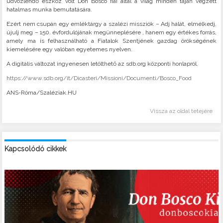
üdvözlendő eszköz volt Don Bosco fiai által a világ minden táján végzett
hatalmas munka bemutatására.
Ezért nem csupán egy emléktárgy a szalézi missziók – Adj hálát, elmélkedj,
újulj meg – 150. évfordulójának megünneplésére , hanem egy értékes forrás,
amely ma is felhasználható a Fiatalok Szentjének gazdag örökségének
kiemelésére egy valóban egyetemes nyelven.
A digitális változat ingyenesen letölthető az sdb.org központi honlapról.
https://www.sdb.org/it/Dicasteri/Missioni/Documenti/Bosco_Food
ANS-Róma/Szaléziak.HU
Vissza az oldal tetejére
Kapcsolódó cikkek