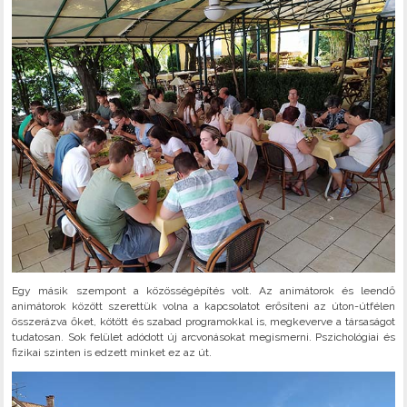
Egy másik szempont a közösségépítés volt. Az animátorok és leendő
animátorok között szerettük volna a kapcsolatot erősíteni az úton-útfélen
összerázva őket, kötött és szabad programokkal is, megkeverve a társaságot
tudatosan. Sok felület adódott új arcvonásokat megismerni. Pszichológiai és
fizikai szinten is edzett minket ez az út.