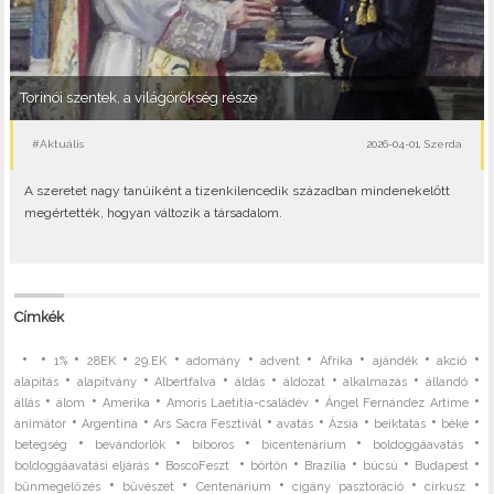
Torinói szentek, a világörökség része
#Aktuális
2026-04-01, Szerda
A szeretet nagy tanúiként a tizenkilencedik században mindenekelőtt
megértették, hogyan változik a társadalom.
Címkék
•
•
•
•
•
•
•
•
•
•
1%
28EK
29.EK
adomány
advent
Afrika
ajándék
akció
•
•
•
•
•
•
•
alapítás
alapítvány
Albertfalva
áldás
áldozat
alkalmazás
állandó
•
•
•
•
•
állás
álom
Amerika
Amoris Laetitia-családév
Ángel Fernández Artime
•
•
•
•
•
•
•
animátor
Argentína
Ars Sacra Fesztivál
avatás
Ázsia
beiktatás
béke
•
•
•
•
•
betegség
bevándorlók
bíboros
bicentenárium
boldoggáavatás
•
•
•
•
•
•
boldoggáavatási eljárás
BoscoFeszt
börtön
Brazília
búcsú
Budapest
•
•
•
•
•
bűnmegelőzés
bűvészet
Centenárium
cigány pasztoráció
cirkusz