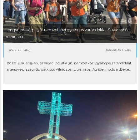
Lengyelország – 36. nemzetközi gyalogos zarándoklat Suwałkiból
Vilniusba
#Szalézi világ
2026-07-20, Hétfő
2026. július 15-én, szerdán indult a 36. nemzetközi gyalogos zarándoklat
a lengyelországi Suwałkiból Vilniusba, Litvániába. Az idei mottó a „Béke..