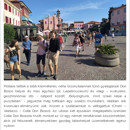
Próbára tettek a több kilométeres, néha bizonytalannak tűnő gyaloglások Don
Bosco helyei és más egyházi (pl. Lepelmúzeum) és világi – kulturális,
gasztronómiai stb. - célpont között. „Bolyongtunk, mint Izrael népe a
pusztában” – jegyezte meg tréfásan egy szalézi munkatárs. Valóban sok
kivonulás-élményünk volt, hiszen a szállásainkat is váltogattuk (Chieri –
Valdocco – Colle Don Bosco). Az utolsó két éjszakán meglepetés-szerűen
Colle Don Boscóra hívott minket az Úr egy német rendtársnak köszönhetően,
akik jól felszerelt, élményekben gazdag táborhelyet üzemeltetnek egész
nyáron.