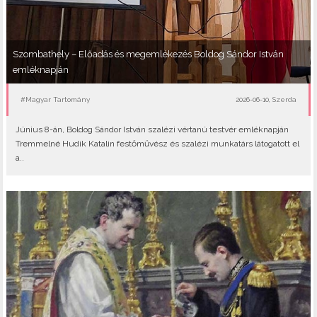
Szombathely – Előadás és megemlékezés Boldog Sándor István
emléknapján
#Magyar Tartomány
2026-06-10, Szerda
Június 8-án, Boldog Sándor István szalézi vértanú testvér emléknapján
Tremmelné Hudik Katalin festőművész és szalézi munkatárs látogatott el
a..