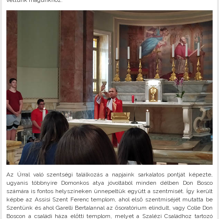
vettünk magunkhoz.
Az Úrral való szentségi találkozás a napjaink sarkalatos pontját képezte,
ugyanis többnyire Domonkos atya jóvoltából minden délben Don Bosco
számára is fontos helyszíneken ünnepeltük együtt a szentmisét. Így került
képbe az Assisi Szent Ferenc templom, ahol első szentmiséjét mutatta be
Szentünk és ahol Garelli Bertalannal az ősoratórium elindult, vagy Colle Don
Boscon a családi háza előtti templom, melyet a Szalézi Családhoz tartozó