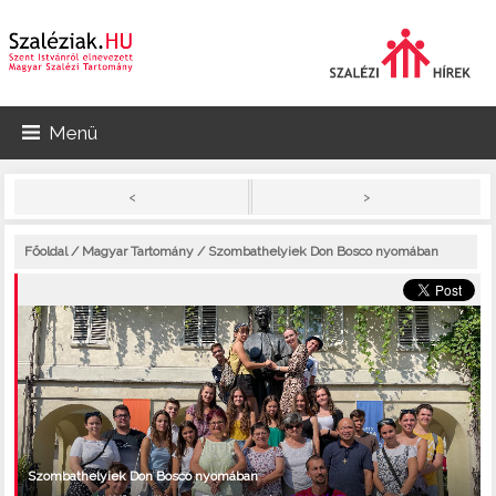
Menü
>
<
Főoldal
/
Magyar Tartomány
/ Szombathelyiek Don Bosco nyomában
Szombathelyiek Don Bosco nyomában