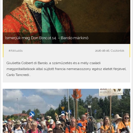
Ismerjük meg Don Boscót 14. – Barolo márkinő
#Aktuális
2026-08-06, Csütörtök
Giulietta Colbert di Barolo, a száműzetés és a mély családi
megpróbáltatások által sújtott francia nemesasszony egész életét férjével,
Carlo Tancredi..