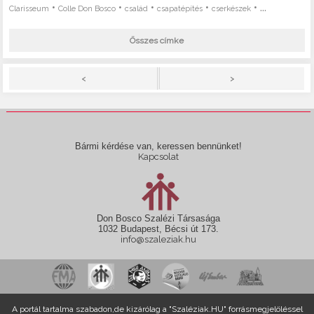
•
•
•
•
• ...
Clarisseum
Colle Don Bosco
család
csapatépítés
cserkészek
Összes címke
>
<
Bármi kérdése van, keressen bennünket!
Kapcsolat
Don Bosco Szalézi Társasága
1032 Budapest, Bécsi út 173.
info@szaleziak.hu
A portál tartalma szabadon,de kizárólag a "Szaléziak.HU" forrásmegjelöléssel