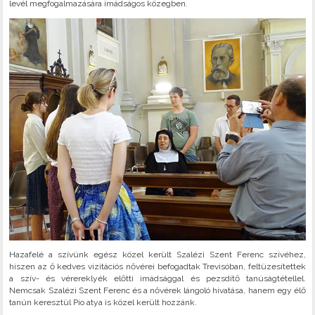
levél megfogalmazására imádságos közegben.
Hazafelé a szívünk egész közel került Szalézi Szent Ferenc szívéhez,
hiszen az ő kedves vizitációs nővérei befogadtak Trevisóban, feltüzesítettek
a szív- és vérereklyék előtti imádsággal és pezsdítő tanúságtétellel.
Nemcsak Szalézi Szent Ferenc és a nővérek lángoló hivatása, hanem egy élő
tanún keresztül Pio atya is közel került hozzánk.