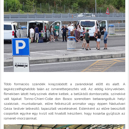
Több formációs szándék kirajzolódott a zarándoklat előtt és alatt. A
legkézzelfoghatóbb talán az ismeretterjesztés volt. Az eddig könyvekben,
filmekben látott helyszínek életre keltek, a betűkből domborzattá, színekké
vált tájakat Torino-Chieri-Colle don Bosco sorendben bebarangoltuk helyi
szaléziak, munkatársak, előre felkészült animátor vagy éppen Nádudvari
Géza testvér lelkesítő, tapasztalt vezetésével. Esténként az előre beosztott
csoportok egyike egy kvízt volt hivatott készíteni, hogy kosárba gyűjtsük az
ismeret-morzsáinkat.