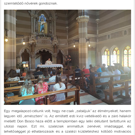
szemlélődő nővérek gondoznak.
Egy megalapozó célunk volt, hogy ne csak „zabáljuk” az élményeket, hanem
legyen idő „emészteni” is. Az említett esti kvíz-vetélkedő és a záró hálakör
mellett Don Bosco háza előtt a templomban egy lelki délutánt tartottunk az
utolsó napon. Ezt mi, szaléziak animáltuk zenével, imádsággal, és
lehetőséggel jó elhatározások és a szalézi küldetéshez kötődő motivációs