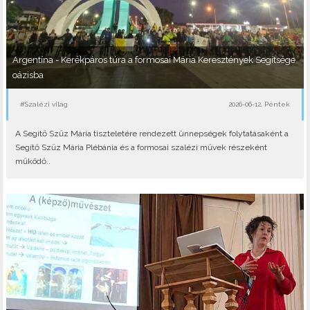
Argentína - Kerékpáros túra a formosai Mária Keresztények Segítsége
oázisba
#Szalézi világ
2026-06-12, Péntek
A Segítő Szűz Mária tiszteletére rendezett ünnepségek folytatásaként a
Segítő Szűz Mária Plébánia és a formosai szalézi művek részeként
működő..