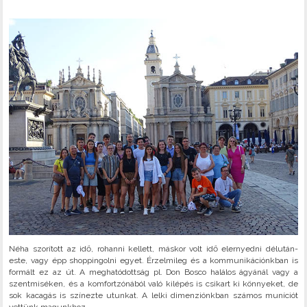
Néha szorított az idő, rohanni kellett, máskor volt idő elernyedni délután-
este, vagy épp shoppingolni egyet. Érzelmileg és a kommunikációnkban is
formált ez az út. A meghatódottság pl. Don Bosco halálos ágyánál vagy a
szentmiséken, és a komfortzónából való kilépés is csikart ki könnyeket, de
sok kacagás is színezte utunkat. A lelki dimenziónkban számos muníciót