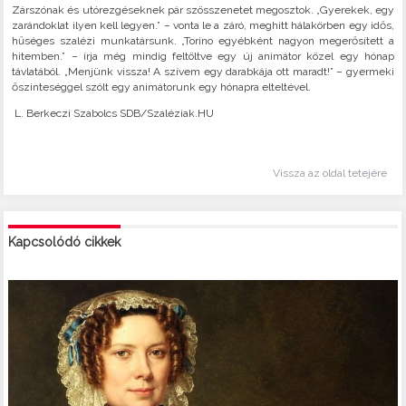
Zárszónak és utórezgéseknek pár szösszenetet megosztok. „Gyerekek, egy
zarándoklat ilyen kell legyen.” – vonta le a záró, meghitt hálakörben egy idős,
hűséges szalézi munkatársunk. „Torino egyébként nagyon megerősített a
hitemben.” – írja még mindig feltöltve egy új animátor közel egy hónap
távlatából. „Menjünk vissza! A szívem egy darabkája ott maradt!” – gyermeki
őszinteséggel szólt egy animátorunk egy hónapra elteltével.
L. Berkeczi Szabolcs SDB/Szaléziak.HU
Vissza az oldal tetejére
Kapcsolódó cikkek