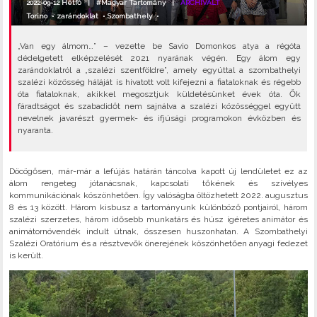
2022-09-12 Hétfő |
#Magyar Tartomány
|
ARCHIVÁLT
Torino
•
zarándoklat
•
Szombathely
•
„Van egy álmom…” – vezette be Savio Domonkos atya a régóta
dédelgetett elképzelését 2021 nyarának végén. Egy álom egy
zarándoklatról a „szalézi szentföldre”, amely egyúttal a szombathelyi
szalézi közösség háláját is hivatott volt kifejezni a fiataloknak és régebb
óta fiataloknak, akikkel megosztjuk küldetésünket évek óta. Ők
fáradtságot és szabadidőt nem sajnálva a szalézi közösséggel együtt
nevelnek javarészt gyermek- és ifjúsági programokon évközben és
nyaranta.
Döcögősen, már-már a lefújás határán táncolva kapott új lendületet ez az
álom rengeteg jótanácsnak, kapcsolati tőkének és szívélyes
kommunikációnak köszönhetően. Így valóságba öltözhetett 2022. augusztus
8 és 13 között. Három kisbusz a tartományunk különböző pontjairól, három
szalézi szerzetes, három idősebb munkatárs és húsz ígéretes animátor és
animátornövendék indult útnak, összesen huszonhatan. A Szombathelyi
Szalézi Oratórium és a résztvevők önerejének köszönhetően anyagi fedezet
is került.