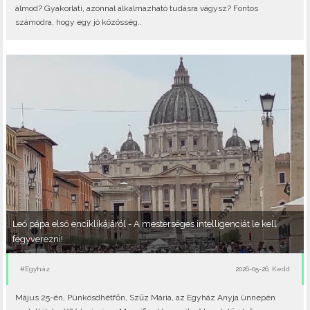
álmod? Gyakorlati, azonnal alkalmazható tudásra vágysz? Fontos
számodra, hogy egy jó közösség..
Leó pápa első enciklikájáról - A mesterséges intelligenciát le kell
fegyverezni!
#Egyház
2026-05-26, Kedd
Május 25-én, Pünkösdhétfőn, Szűz Mária, az Egyház Anyja ünnepén