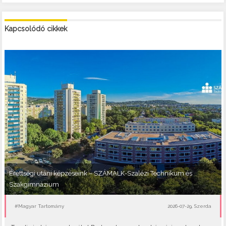
Kapcsolódó cikkek
Érettségi utáni képzéseink – SZÁMALK-Szalézi Technikum és
Szakgimnázium
#Magyar Tartomány
2026-07-29, Szerda