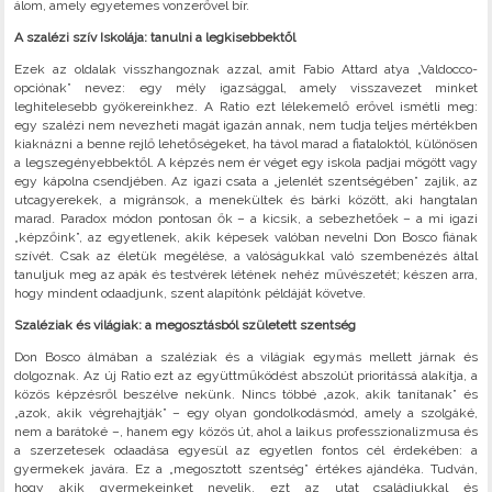
álom, amely egyetemes vonzerővel bír.
A szalézi szív Iskolája: tanulni a legkisebbektől
Ezek az oldalak visszhangoznak azzal, amit Fabio Attard atya „Valdocco-
opciónak” nevez: egy mély igazsággal, amely visszavezet minket
leghitelesebb gyökereinkhez. A Ratio ezt lélekemelő erővel ismétli meg:
egy szalézi nem nevezheti magát igazán annak, nem tudja teljes mértékben
kiaknázni a benne rejlő lehetőségeket, ha távol marad a fiataloktól, különösen
a legszegényebbektől. A képzés nem ér véget egy iskola padjai mögött vagy
egy kápolna csendjében. Az igazi csata a „jelenlét szentségében” zajlik, az
utcagyerekek, a migránsok, a menekültek és bárki között, aki hangtalan
marad. Paradox módon pontosan ők – a kicsik, a sebezhetőek – a mi igazi
„képzőink”, az egyetlenek, akik képesek valóban nevelni Don Bosco fiának
szívét. Csak az életük megélése, a valóságukkal való szembenézés által
tanuljuk meg az apák és testvérek létének nehéz művészetét; készen arra,
hogy mindent odaadjunk, szent alapítónk példáját követve.
Szaléziak és világiak: a megosztásból született szentség
Don Bosco álmában a szaléziak és a világiak egymás mellett járnak és
dolgoznak. Az új Ratio ezt az együttműködést abszolút prioritássá alakítja, a
közös képzésről beszélve nekünk. Nincs többé „azok, akik tanítanak” és
„azok, akik végrehajtják” – egy olyan gondolkodásmód, amely a szolgáké,
nem a barátoké –, hanem egy közös út, ahol a laikus professzionalizmusa és
a szerzetesek odaadása egyesül az egyetlen fontos cél érdekében: a
gyermekek javára. Ez a „megosztott szentség” értékes ajándéka. Tudván,
hogy akik gyermekeinket nevelik, ezt az utat családjukkal és