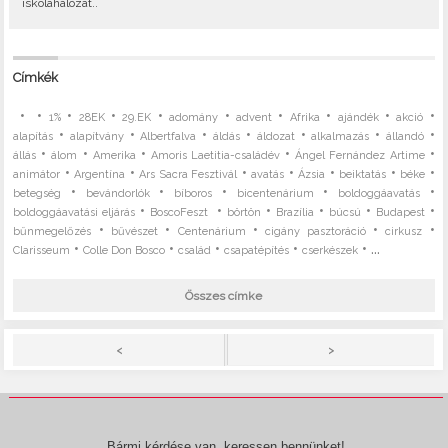
iskolahálózat..
Címkék
•
•
•
•
•
•
•
•
•
•
1%
28EK
29.EK
adomány
advent
Afrika
ajándék
akció
•
•
•
•
•
•
•
alapítás
alapítvány
Albertfalva
áldás
áldozat
alkalmazás
állandó
•
•
•
•
•
állás
álom
Amerika
Amoris Laetitia-családév
Ángel Fernández Artime
•
•
•
•
•
•
•
animátor
Argentína
Ars Sacra Fesztivál
avatás
Ázsia
beiktatás
béke
•
•
•
•
•
betegség
bevándorlók
bíboros
bicentenárium
boldoggáavatás
•
•
•
•
•
•
boldoggáavatási eljárás
BoscoFeszt
börtön
Brazília
búcsú
Budapest
•
•
•
•
•
bűnmegelőzés
bűvészet
Centenárium
cigány pasztoráció
cirkusz
•
•
•
•
• ...
Clarisseum
Colle Don Bosco
család
csapatépítés
cserkészek
Összes címke
>
<
Bármi kérdése van, keressen bennünket!