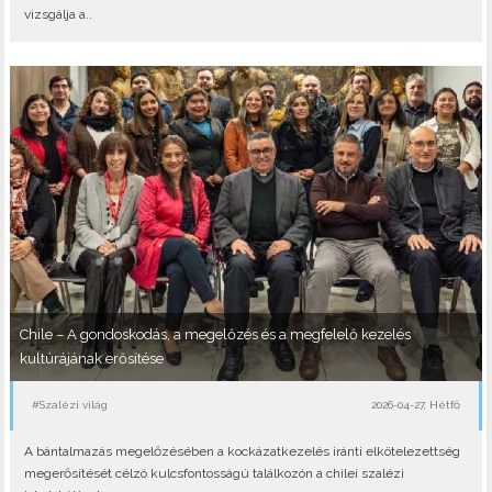
vizsgálja a..
Chile – A gondoskodás, a megelőzés és a megfelelő kezelés
kultúrájának erősítése
#Szalézi világ
2026-04-27, Hétfő
A bántalmazás megelőzésében a kockázatkezelés iránti elkötelezettség
megerősítését célzó kulcsfontosságú találkozón a chilei szalézi