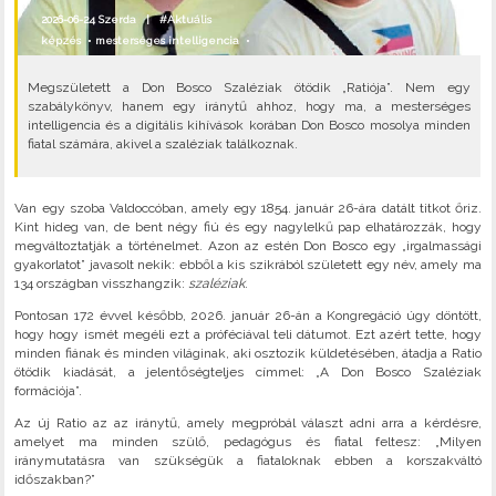
2026-06-24 Szerda |
#Aktuális
képzés
•
mesterséges intelligencia
•
Megszületett a Don Bosco Szaléziak ötödik „Ratiója”. Nem egy
szabálykönyv, hanem egy iránytű ahhoz, hogy ma, a mesterséges
intelligencia és a digitális kihívások korában Don Bosco mosolya minden
fiatal számára, akivel a szaléziak találkoznak.
Van egy szoba Valdoccóban, amely egy 1854. január 26-ára datált titkot őriz.
Kint hideg van, de bent négy fiú és egy nagylelkű pap elhatározzák, hogy
megváltoztatják a történelmet. Azon az estén Don Bosco egy „irgalmassági
gyakorlatot” javasolt nekik: ebből a kis szikrából született egy név, amely ma
134 országban visszhangzik:
szaléziak
.
Pontosan 172 évvel később, 2026. január 26-án a Kongregáció úgy döntött,
hogy hogy ismét megéli ezt a próféciával teli dátumot. Ezt azért tette, hogy
minden fiának és minden világinak, aki osztozik küldetésében, átadja a Ratio
ötödik kiadását, a jelentőségteljes címmel: „A Don Bosco Szaléziak
formációja”.
Az új Ratio az az iránytű, amely megpróbál választ adni arra a kérdésre,
amelyet ma minden szülő, pedagógus és fiatal feltesz: „Milyen
iránymutatásra van szükségük a fiataloknak ebben a korszakváltó
időszakban?”