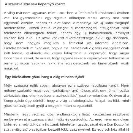
A szalézi a szív és a képernyő között
A világ már nem ugyanaz, mint 2000-ben, a Ratio előző kiadásának évében
volt. Ma gyermekeink egy digitális élőhelyen élnek, amely már nem
egyszerű eszköz, hanem az élet valódi dimenziója. Az új Ratio meglepő
modernitással kezeli ezt a valóságot: a mesterséges intelligenciát nem
félelmetes ellenségnek tekinti, hanem egy új határvidéknek, amelyet
bölcsen kell lakni. Ez azok konkrét elkötelezettsége, akik úgy döntenek,
hogy nem hagyják magukra a fiatalokat az internet viharaiban.
Emlékeztetnek minket arra, hogy a mai szalézinak digitális evangelizálónak
kell lennie, valakinek, aki képes kikapcsolni a képernyőt, hogy lángra
lobbantsa a szívet, de arra is, hogy ugyanezeket a képernyőket felhasználva
reményt adjon azoknak, akik ma elszigeteltnek és kimerültnek érzik
magukat.
Egy közös álom: 3600 hang a világ minden tájáról
Mély szépség rejlik abban, ahogyan ez a szöveg napvilágra került. Nem
néhány szakértő magányos munkájának gyümölcse, akik egy római irodába
zárkóztak; épp ellenkezőleg, a „szinodalitás” igazi remekműve. Öt éven át a
Kongregáció úgy döntött, hogy a világ szívdobogására hallgat, és több mint
3600 tanúságtételt gyűjt a bolygó minden szegletéből.
Mindenki részt vett: az idős rendtársaktól a fiatal, képzésben résztvevő
embereken át a számos világi hívőig és családokig. Az eredmény egy olyan
történet, amely tükrözi a kultúrák hihetetlen gazdagságát és a Don Bosco fiai
által a világ 137 országában beszélt több száz nyelvet. Ez egy sok kéz által írt