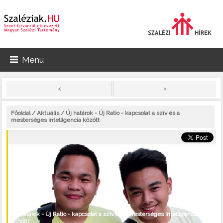
Menü
>
<
Főoldal
/
Aktuális
/ Új határok - Új Ratio - kapcsolat a szív és a
mesterséges intelligencia között
Új határok - Új Ratio - kapcsolat a szív és a mesterséges intelligencia
között