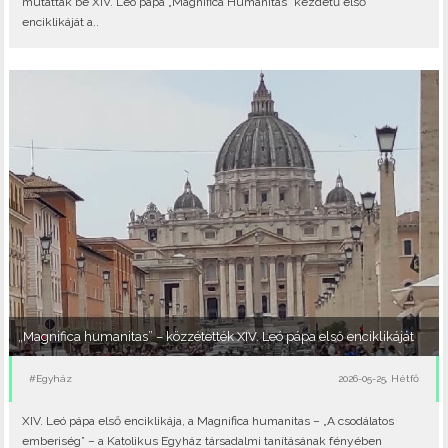
mutatták be XIV. Leó pápa „Magnifica Humanitas” kezdetű első
enciklikáját a..
„Magnifica humanitas” – közzétették XIV. Leó pápa első enciklikáját
#Egyház
2026-05-25, Hétfő
XIV. Leó pápa első enciklikája, a Magnifica humanitas – „A csodálatos
emberiség” – a Katolikus Egyház társadalmi tanításának fényében